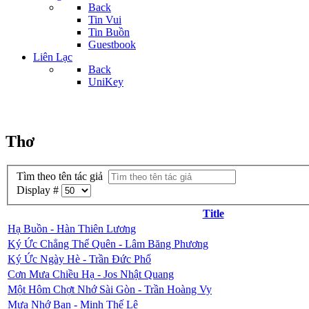
Back
Tin Vui
Tin Buồn
Guestbook
Liên Lạc
Back
UniKey
Thơ
Tìm theo tên tác giả
Display #
Title
Hạ Buồn - Hàn Thiên Lương
Ký Ức Chẳng Thể Quên - Lâm Băng Phương
Ký Ức Ngày Hè - Trần Đức Phổ
Cơn Mưa Chiều Hạ - Jos Nhật Quang
Một Hôm Chợt Nhớ Sài Gòn - Trần Hoàng Vy
Mưa Nhớ Bạn - Minh Thế Lê