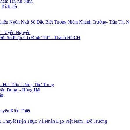
Phạm Tín An Ninh
 Bích Hà
 thiệu Ngôn Ngữ Số Đặc Biệt Tưởng Niệm Khánh Trường- Trần Thị N
c - Uyên Nguyên
i Số Phận Gia Đình Tôi* - Thanh Hà CH
 - Hai Trầu Lương Thư Trung
hân Dung’ - Hồng Hải
ấn
uyễn Kiến Thiết
u Thuyết Hiện Thực Và Nhân Đạo Việt Nam - Đỗ Trường