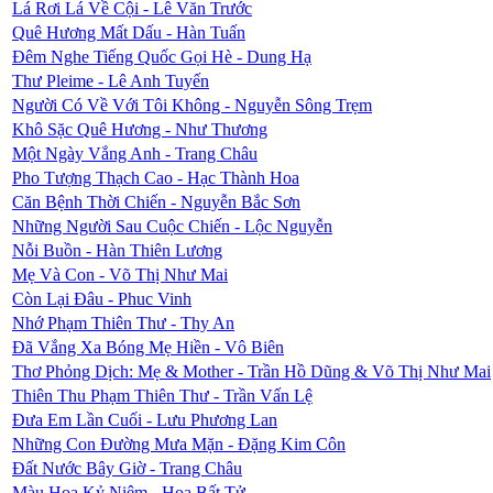
Lá Rơi Lá Về Cội - Lê Văn Trước
Quê Hương Mất Dấu - Hàn Tuấn
Đêm Nghe Tiếng Quốc Gọi Hè - Dung Hạ
Thư Pleime - Lê Anh Tuyến
Người Có Về Với Tôi Không - Nguyễn Sông Trẹm
Khô Sặc Quê Hương - Như Thương
Một Ngày Vắng Anh - Trang Châu
Pho Tượng Thạch Cao - Hạc Thành Hoa
Căn Bệnh Thời Chiến - Nguyễn Bắc Sơn
Những Người Sau Cuộc Chiến - Lộc Nguyễn
Nỗi Buồn - Hàn Thiên Lương
Mẹ Và Con - Võ Thị Như Mai
Còn Lại Đâu - Phuc Vinh
Nhớ Phạm Thiên Thư - Thy An
Đã Vắng Xa Bóng Mẹ Hiền - Vô Biên
Thơ Phỏng Dịch: Mẹ & Mother - Trần Hồ Dũng & Võ Thị Như Mai
Thiên Thu Phạm Thiên Thư - Trần Vấn Lệ
Đưa Em Lần Cuối - Lưu Phương Lan
Những Con Ðường Mưa Mặn - Đặng Kim Côn
Đất Nước Bây Giờ - Trang Châu
Màu Hoa Kỷ Niệm - Hoa Bất Tử