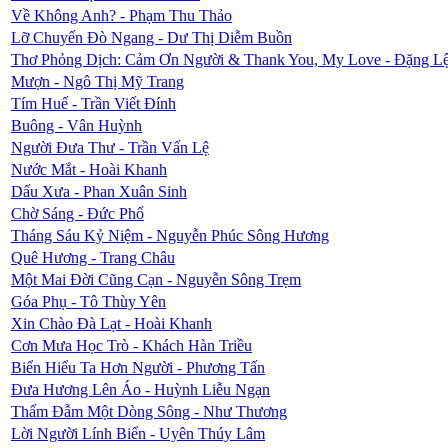
Về Không Anh? - Phạm Thu Thảo
Lỡ Chuyến Đò Ngang - Dư Thị Diễm Buồn
Thơ Phỏng Dịch: Cảm Ơn Người & Thank You, My Love - Đặng 
Mượn - Ngô Thị Mỹ Trang
Tím Huế - Trần Viết Đính
Buông - Vân Huỳnh
Người Đưa Thư - Trần Vấn Lệ
Nước Mắt - Hoài Khanh
Dấu Xưa - Phan Xuân Sinh
Chờ Sáng - Đức Phổ
Tháng Sáu Kỷ Niệm - Nguyễn Phúc Sông Hương
Quê Hương - Trang Châu
Một Mai Đời Cũng Cạn - Nguyễn Sông Trẹm
Góa Phụ - Tô Thùy Yên
Xin Chào Đà Lạt - Hoài Khanh
Cơn Mưa Học Trò - Khách Hàn Triều
Biển Hiểu Ta Hơn Người - Phương Tấn
Đưa Hương Lên Áo - Huỳnh Liễu Ngạn
Thấm Đẫm Một Dòng Sông - Như Thương
Lời Người Lính Biển - Uyên Thúy Lâm