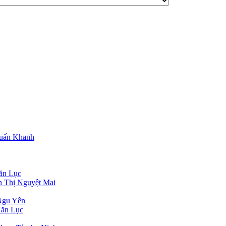
Tuấn Khanh
ăn Lục
n Thị Nguyệt Mai
Ngu Yên
Văn Lục