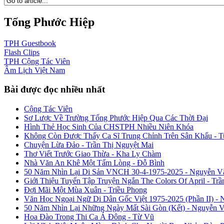
Tống Phước Hiệp
TPH
Guestbook
Flash
Clips
TPH
Cộng Tác Viên
Âm Lịch
Việt Nam
Bài được đọc nhiều nhất
Cộng Tác Viên
Sơ Lược Về Trường Tống Phước Hiệp Qua Các Thời Đại
Hình Thẻ Học Sinh Của CHSTPH Nhiều Niên Khóa
Không Còn Được Thấy Ca Sĩ Trung Chỉnh Trên Sân Khấu - 
Chuyện Lừa Đảo - Trần Thị Nguyệt Mai
Thơ Viết Trước Giao Thừa - Kha Ly Chàm
Nhà Văn An Khê Một Tấm Lòng - Đỗ Bình
50 Năm Nhìn Lại Di Sản VNCH 30-4-1975-2025 - Nguyễn V
Giới Thiệu Tuyển Tập Truyện Ngắn The Colors Of April - Trầ
Đợi Mãi Một Mùa Xuân - Triều Phong
Văn Học Ngoại Ngữ Di Dân Gốc Việt 1975-2025 (Phần II) - 
50 Năm Nhìn Lại Những Ngày Mất Sài Gòn (Kết) - Nguyễn 
Hoa Đào Trong Thi Ca Á Đông - Từ Vũ