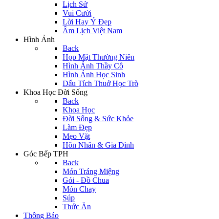
Lịch Sử
Vui Cười
Lời Hay Ý Đẹp
Âm Lịch Việt Nam
Hình Ảnh
Back
Họp Mặt Thường Niên
Hình Ảnh Thầy Cô
Hình Ảnh Học Sinh
Dấu Tích Thuở Học Trò
Khoa Học Đời Sống
Back
Khoa Học
Đời Sống & Sức Khỏe
Làm Đẹp
Mẹo Vặt
Hôn Nhân & Gia Đình
Góc Bếp TPH
Back
Món Tráng Miệng
Gỏi - Đồ Chua
Món Chay
Súp
Thức Ăn
Thông Báo