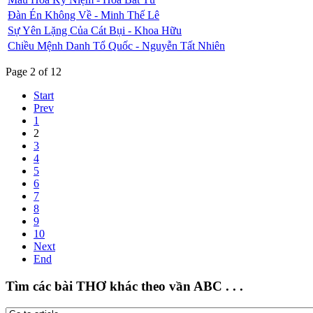
Đàn Én Không Về - Minh Thế Lê
Sự Yên Lặng Của Cát Bụi - Khoa Hữu
Chiều Mệnh Danh Tổ Quốc - Nguyễn Tất Nhiên
Page 2 of 12
Start
Prev
1
2
3
4
5
6
7
8
9
10
Next
End
Tìm các bài THƠ khác theo vần ABC . . .