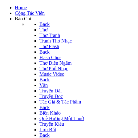
Home
Cộng Tác Viên
Báo Chí
Back
Thơ
Thơ Tranh
Tranh Thơ Nhạc
Thơ Flash
Back
Flash Clips
Thơ Diễn Ngâm
Thơ Phổ Nhạc
Music Video
Back
Văn
Truyện Dài
Truyện Đọc
Tác Giả & Tác Phẩm
Back
Biên Khảo
Quê Hương Một Thuở
Truyện Kiều
Lưu Bút
Back