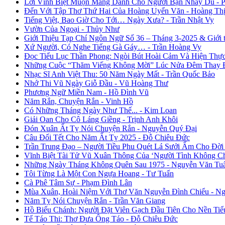
Lời Vĩnh Biệt Muộn Màng Dành Cho Người Bạn Nhảy Dù - 
Đến Với Tập Thơ Thứ Hai Của Hoàng Uyển Văn - Hoàng Thị
Tiếng Việt, Bao Giờ Cho Tới… Ngày Xưa? - Trần Nhật Vy
Vườn Của Ngoại - Thủy Như
Giới Thiệu Tạp Chí Ngôn Ngữ Số 36 – Tháng 3-2025 & Giới
Xứ Người, Có Nghe Tiếng Gà Gáy… - Trần Hoàng Vy
Đọc Tiểu Lục Thần Phong: Ngòi Bút Hoài Cảm Và Hiện Thự
Những Cuộc “Thăm Viếng Không Mời” Lúc Nửa Đêm Thay Đổ
Nhạc Sĩ Anh Việt Thu: 50 Năm Ngày Mất - Trần Quốc Bảo
Nhớ Thi Vũ Ngày Giỗ Đầu - Vũ Hoàng Thư
Phương Ngữ Miền Nam - Hồ Đình Vũ
Năm Rắn, Chuyện Rắn - Vinh Hồ
Có Những Tháng Ngày Như Thế... - Kim Loan
Giải Oan Cho Cô Láng Giềng - Trịnh Anh Khôi
Đón Xuân Ất Tỵ Nói Chuyện Rắn - Nguyễn Quý Đại
Câu Đối Tết Cho Năm Ất Tỵ 2025 - Đỗ Chiêu Đức
Trần Trung Đạo – Người Tiều Phu Quét Lá Sưởi Ấm Cho Đời
Vĩnh Biệt Tài Tử Vũ Xuân Thông Của ‘Người Tình Không C
Những Ngày Tháng Không Quên Sau 1975 - Nguyễn Văn Tu
Tôi Từng Là Một Con Ngựa Hoang - Tư Tuấn
Cà Phê Tâm Sự - Phạm Đình Lân
Mùa Xuân, Hoài Niệm Với Thơ Văn Nguyễn Đình Chiểu - Ng
Năm Tỵ Nói Chuyện Rắn - Trần Văn Giang
Hồ Biểu Chánh: Người Đặt Viên Gạch Đầu Tiên Cho Nền Tiể
Tế Táo Thi: Thơ Đưa Ông Táo - Đỗ Chiêu Đức