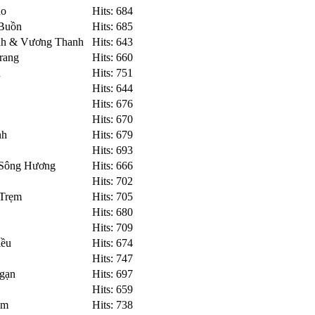
ảo
Hits: 684
 Buồn
Hits: 685
nh & Vương Thanh
Hits: 643
rang
Hits: 660
h
Hits: 751
Hits: 644
Hits: 676
Hits: 670
nh
Hits: 679
Hits: 693
 Sông Hương
Hits: 666
Hits: 702
 Trẹm
Hits: 705
Hits: 680
Hits: 709
iều
Hits: 674
Hits: 747
Ngạn
Hits: 697
Hits: 659
âm
Hits: 738