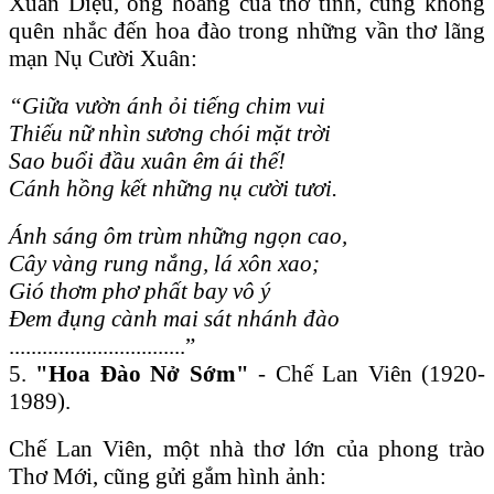
Xuân Diệu, ông hoàng của thơ tình, cũng không
quên nhắc đến hoa đào trong những vần thơ lãng
mạn Nụ Cười Xuân:
“Giữa vườn ánh ỏi tiếng chim vui
Thiếu nữ nhìn sương chói mặt trời
Sao buổi đầu xuân êm ái thế!
Cánh hồng kết những nụ cười tươi.
Ánh sáng ôm trùm những ngọn cao,
Cây vàng rung nắng, lá xôn xao;
Gió thơm phơ phất bay vô ý
Đem đụng cành mai sát nhánh đào
................................”
5.
"Hoa Đào Nở Sớm"
- Chế Lan Viên (1920-
1989).
Chế Lan Viên, một nhà thơ lớn của phong trào
Thơ Mới, cũng gửi gắm hình ảnh: