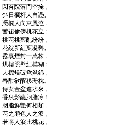
閑苔院落門空掩，
斜日欄杆人自憑。
憑欄人向東風泣，
茜裙偷傍桃花立；
桃花桃葉亂紛紛，
花綻新紅葉凝碧。
霧裹煙封一萬株，
烘樓照壁紅模糊；
天機燒破鴛鴦錦，
春酣欲醒移珊枕。
侍女金盆進水來，
香泉影蘸胭脂冷！
胭脂鮮艷何相類，
花之顏色人之淚，
若將人淚比桃花，