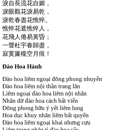
淚自長流花自媚，
淚眼觀花淚易乾，
淚乾春盡花憔悴。
憔悴花遮憔悴人，
花飛人倦易黃昏；
一聲杜宇春歸盡，
寂寞簾櫳空月痕！
Đào Hoa Hành
Đào hoa liêm ngoại đông phong nhuyễn
Đào hoa liêm nội thần trang lãn
Liêm ngoại đào hoa liêm nội nhân
Nhân dữ đào hoa cách bất viễn
Đông phong hữu ý yết liêm lung
Hoa dục khuy nhân liêm bất quyển
Đào hoa liêm ngoại khai nhưng cựu
Liêm trung nhân tỉ đào hoa sấu