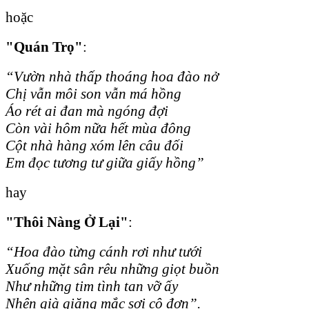
hoặc
"Quán Trọ"
:
“Vườn nhà thấp thoáng hoa đào nở
Chị vẫn môi son vẫn má hồng
Áo rét ai đan mà ngóng đợi
Còn vài hôm nữa hết mùa đông
Cột nhà hàng xóm lên câu đối
Em đọc tương tư giữa giấy hồng”
hay
"Thôi Nàng Ở Lại"
:
“Hoa đào từng cánh rơi như tưới
Xuống mặt sân rêu những giọt buồn
Như những tim tình tan vỡ ấy
Nhện già giăng mắc sợi cô đơn”.