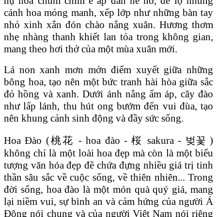
nụ hoa chúm chím e ấp dần hé nở, để lộ những
cánh hoa mỏng manh, xếp lớp như những bàn tay
nhỏ xinh xắn đón chào nắng xuân. Hương thơm
nhẹ nhàng thanh khiết lan tỏa trong không gian,
mang theo hơi thở của một mùa xuân mới.
Lá non xanh mơn mởn điểm xuyết giữa những
bông hoa, tạo nên một bức tranh hài hòa giữa sắc
đỏ hồng và xanh. Dưới ánh nắng ấm áp, cây đào
như lấp lánh, thu hút ong bướm đến vui đùa, tạo
nên khung cảnh sinh động và đầy sức sống.
Hoa Đào (桃花 - hoa đào - 桜 sakura - 벚꽃 )
không chỉ là một loài hoa đẹp mà còn là một biểu
tượng văn hóa đẹp đẽ chứa đựng nhiều giá trị tinh
thần sâu sắc về cuộc sống, về thiên nhiên... Trong
đời sống, hoa đào là một món quà quý giá, mang
lại niềm vui, sự bình an và cảm hứng của người Á
Đông nói chung và của người Việt Nam nói riêng