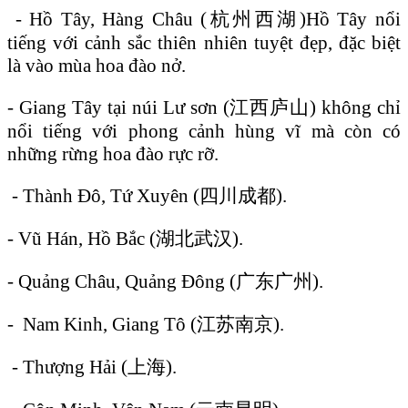
- Hồ Tây, Hàng Châu (杭州西湖)Hồ Tây nổi
tiếng với cảnh sắc thiên nhiên tuyệt đẹp, đặc biệt
là vào mùa hoa đào nở.
- Giang Tây tại núi Lư sơn (江西庐山) không chỉ
nổi tiếng với phong cảnh hùng vĩ mà còn có
những rừng hoa đào rực rỡ.
- Thành Đô, Tứ Xuyên (四川成都).
- Vũ Hán, Hồ Bắc (湖北武汉).
- Quảng Châu, Quảng Đông (广东广州).
- Nam Kinh, Giang Tô (江苏南京).
- Thượng Hải (上海).