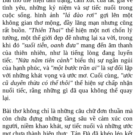
tình yêu, những kỷ niệm và sự tiếc nuối trong
cuộc sống. hình ảnh
"lá đào rơi"
gợi lên một
không gian thơ mộng, đầy lãng mạn nhưng cũng
rất buồn.
"Thiên Thai"
thể hiện một nơi chốn lý
tưởng, một thế giới đẹp đẽ nhưng lại xa vời, trong
khi đó
"suối tiễn, oanh đưa"
mang đến âm thanh
của thiên nhiên, như là tiếng lòng đang luyến
tiếc.
"Nửa năm tiên cảnh"
biểu thị sự ngắn ngủi
của hạnh phúc, và
"một bước trần ai"
là sự đối lập
với những khát vọng và ước mơ. Cuối cùng,
"ước
cũ duyên thừa có thế thôi"
thể hiện sự chấp nhận
nuối tiếc, rằng những gì đã qua không thể quay
lại.
Bài thơ không chỉ là những câu chữ đơn thuần mà
còn chứa đựng những tầng sâu về cảm xúc con
người, niềm khao khát, sự tiếc nuối và những ước
mơ chưa thành hiện thực. Tản Đà đã khéo léo kết