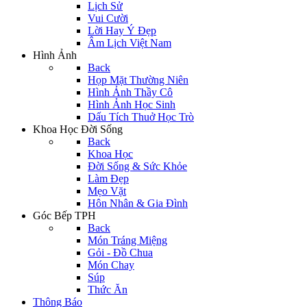
Lịch Sử
Vui Cười
Lời Hay Ý Đẹp
Âm Lịch Việt Nam
Hình Ảnh
Back
Họp Mặt Thường Niên
Hình Ảnh Thầy Cô
Hình Ảnh Học Sinh
Dấu Tích Thuở Học Trò
Khoa Học Đời Sống
Back
Khoa Học
Đời Sống & Sức Khỏe
Làm Đẹp
Mẹo Vặt
Hôn Nhân & Gia Đình
Góc Bếp TPH
Back
Món Tráng Miệng
Gỏi - Đồ Chua
Món Chay
Súp
Thức Ăn
Thông Báo