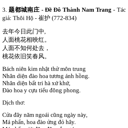
3.
题都城南庄 - Đề Đô Thành Nam Trang
- Tác
giả: Thôi Hộ - 崔护 (772-834)
去年今日此门中,
人面桃花相映红。
人面不知何处去，
桃花依旧笑春风。
Bách niên kim nhật thử môn trung
Nhân diện đào hoa tương ánh hồng.
Nhân diện bất tri hà xứ khứ,
Đào hoa y cựu tiếu đông phong.
Dịch thơ:
Cửa đây năm ngoái cũng ngày này,
Má phấn, hoa đào ửng đỏ hây.