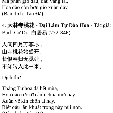
Má phấn giờ đâu, đâu vắng tá,,
Hoa đào còn bỡn gió xuân đây
(Bản dịch: Tản Đà)
4.
大林寺桃花 - Đại Lâm Tự Đào Hoa
- Tác giả:
Bạch Cư Dị - 白居易 (772-846)
人间四月芳菲尽，
山寺桃花始盛开。
长恨春归无觅处，
不知转入此中来。
Dịch thơ:
Tháng Tư hoa đã hết mùa,
Hoa đào rực rỡ cảnh chùa mới nay.
Xuân về kín chốn ai hay,
Biết đâu lẩn khuất trong này núi non.