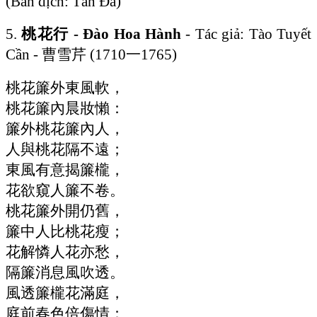
(Bản dịch: Tản Đà)
5.
桃花行 - Đào Hoa Hành
- Tác giả: Tào Tuyết
Cần - 曹雪芹 (1710一1765)
桃花簾外東風軟，
桃花簾內晨妝懶：
簾外桃花簾內人，
人與桃花隔不遠；
東風有意揭簾櫳，
花欲窺人簾不卷。
桃花簾外開仍舊，
簾中人比桃花瘦；
花解憐人花亦愁，
隔簾消息風吹透。
風透簾櫳花滿庭，
庭前春色倍傷情：