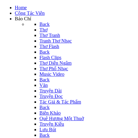
Home
Cộng Tác Viên
Báo Chí
Back
Thơ
Thơ Tranh
Tranh Thơ Nhạc
Thơ Flash
Back
Flash Clips
Thơ Diễn Ngâm
Thơ Phổ Nhạc
Music Video
Back
Văn
Truyện Dài
Truyện Đọc
Tác Giả & Tác Phẩm
Back
Biên Khảo
Quê Hương Một Thuở
Truyện Kiều
Lưu Bút
Back