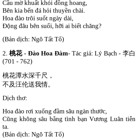
Cầu mờ khuất khói đồng hoang,
Bên kia bến đá hỏi thuyền chài.
Hoa đào trôi suốt ngày dài,
Động đâu bên suối, hỡi ai biết chăng?
(Bản dịch: Ngô Tất Tố)
2.
桃花 - Đào Hoa Đàm
- Tác giả: Lý Bạch - 李白
(701 - 762)
桃花潭水深千尺，
不及汪伦送我情。
Dịch thơ:
Hoa đào rơi xuống đầm sâu ngàn thước,
Cũng không sâu bằng tình bạn Vương Luân tiễn
ta.
(Bản dịch: Ngô Tất Tố)