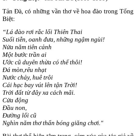
Tản Đà, có những vần thơ về hoa đào trong Tống
Biệt:
“Lá đào rơi rắc lối Thiên Thai
Suối tiễn, oanh đưa, những ngậm ngùi!
Nửa năm tiên cảnh
Một bước trần ai
Ước cũ duyên thừa có thế thôi!
Đá mòn,rêu nhạt
Nước chảy, huê trôi
Cái hạc bay vút lên tận Trời!
Trời đất từ đây xa cách mãi.
Cửa động
Đầu non,
Đường lối cũ
Nghìn năm thơ thẩn bóng giăng chơi."
Bài thơ thể hiện tâm trạng, cảm xúc của tác giả về