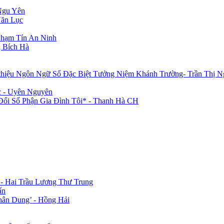
Ngu Yên
Văn Lục
Phạm Tín An Ninh
 Bích Hà
 thiệu Ngôn Ngữ Số Đặc Biệt Tưởng Niệm Khánh Trường- Trần Thị N
c - Uyên Nguyên
i Số Phận Gia Đình Tôi* - Thanh Hà CH
 - Hai Trầu Lương Thư Trung
ấn
hân Dung’ - Hồng Hải