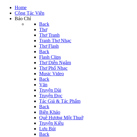
Home
Cộng Tác Viên
Báo Chí
Back
Thơ
Thơ Tranh
Tranh Thơ Nhạc
Thơ Flash
Back
Flash Clips
Thơ Diễn Ngâm
Thơ Phổ Nhạc
Music Video
Back
Văn
Truyện Dài
Truyện Đọc
Tác Giả & Tác Phẩm
Back
Biên Khảo
Quê Hương Một Thuở
Truyện Kiều
Lưu Bút
Back