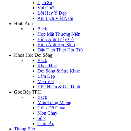
Lịch Sử
Vui Cười
Lời Hay Ý Đẹp
Âm Lịch Việt Nam
Hình Ảnh
Back
Họp Mặt Thường Niên
Hình Ảnh Thầy Cô
Hình Ảnh Học Sinh
Dấu Tích Thuở Học Trò
Khoa Học Đời Sống
Back
Khoa Học
Đời Sống & Sức Khỏe
Làm Đẹp
Mẹo Vặt
Hôn Nhân & Gia Đình
Góc Bếp TPH
Back
Món Tráng Miệng
Gỏi - Đồ Chua
Món Chay
Súp
Thức Ăn
Thông Báo