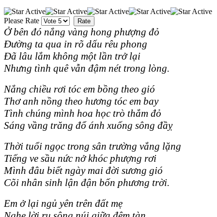
Please Rate
Ở bên đó nắng vàng hong phượng đỏ
Ðường ta qua in rõ dấu rêu phong
Ðã lâu lắm không một lần trở lại
Nhưng tình quê vẫn đậm nét trong lòng.
Nắng chiều rơi tóc em bồng theo gió
Thơ anh nồng theo hương tóc em bay
Tình chúng mình hoa học trò thắm đỏ
Sáng vầng trăng đổ ánh xuống sông đầỵ
Thời tuổi ngọc trong sân trường vắng lặng
Tiếng ve sầu nức nở khóc phượng rơi
Mình đâu biết ngày mai đời sương gió
Cõi nhân sinh lận đận bốn phương trời.
Em ở lại ngủ yên trên đất mẹ
Nghe lời ru sông núi giữa đêm tàn