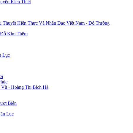
uyễn Kiến Thiết
u Thuyết Hiện Thực Và Nhân Đạo Việt Nam - Đỗ Trường
- Đỗ Kim Thêm
n Lục
Di
Phúc
 Vũ - Hoàng Thị Bích Hà
ượt Biển
Văn Lục