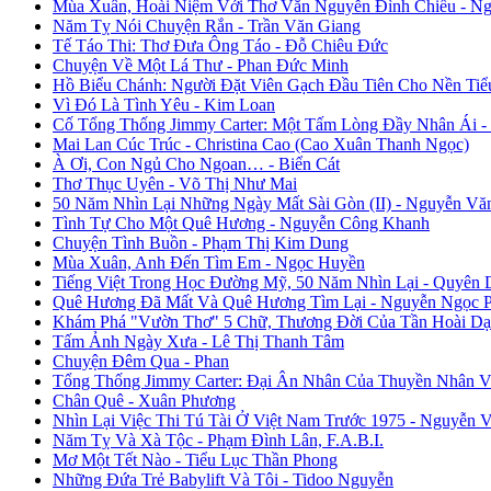
Mùa Xuân, Hoài Niệm Với Thơ Văn Nguyễn Đình Chiểu - Ng
Năm Tỵ Nói Chuyện Rắn - Trần Văn Giang
Tế Táo Thi: Thơ Đưa Ông Táo - Đỗ Chiêu Đức
Chuyện Về Một Lá Thư - Phan Đức Minh
Hồ Biểu Chánh: Người Đặt Viên Gạch Đầu Tiên Cho Nền Tiể
Vì Đó Là Tình Yêu - Kim Loan
Cố Tổng Thống Jimmy Carter: Một Tấm Lòng Đầy Nhân Ái 
Mai Lan Cúc Trúc - Christina Cao (Cao Xuân Thanh Ngọc)
À Ơi, Con Ngủ Cho Ngoan… - Biển Cát
Thơ Thục Uyên - Võ Thị Như Mai
50 Năm Nhìn Lại Những Ngày Mất Sài Gòn (II) - Nguyễn Vă
Tình Tự Cho Một Quê Hương - Nguyễn Công Khanh
Chuyện Tình Buồn - Phạm Thị Kim Dung
Mùa Xuân, Anh Đến Tìm Em - Ngọc Huyền
Tiếng Việt Trong Học Đường Mỹ, 50 Năm Nhìn Lại - Quyên 
Quê Hương Đã Mất Và Quê Hương Tìm Lại - Nguyễn Ngọc 
Khám Phá "Vườn Thơ" 5 Chữ, Thương Đời Của Tần Hoài Dạ
Tấm Ảnh Ngày Xưa - Lê Thị Thanh Tâm
Chuyện Đêm Qua - Phan
Tổng Thống Jimmy Carter: Đại Ân Nhân Của Thuyền Nhân V
Chân Quê - Xuân Phương
Nhìn Lại Việc Thi Tú Tài Ở Việt Nam Trước 1975 - Nguyễn 
Năm Tỵ Và Xà Tộc - Phạm Đình Lân, F.A.B.I.
Mơ Một Tết Nào - Tiểu Lục Thần Phong
Những Đứa Trẻ Babylift Và Tôi - Tidoo Nguyễn