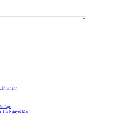
Tuấn Khanh
ăn Lục
n Thị Nguyệt Mai