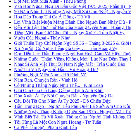
Đợi Mãi Một Mùa Xuân - Triều Phong
Văn Học Ngoại Ngữ Di Dân Gốc Việt 1975-2025 (Phần II) - 
50 Năm Nhìn Lại Những Ngày Mất Sài Gòn (Kết) - Nguyễn 
Hoa Đào Trong Thi Ca Á Đông - Từ Vũ
Lời Vĩnh Biệt Muộn Màng Dành Cho Người Bạn Nhảy Dù - 
Đến Với Tập Thơ Thứ Hai Của Hoàng Uyển Văn - Hoàng Thị
Tiếng Việt, Bao Giờ Cho Tới… Ngày Xưa? - Trần Nhật Vy
Vườn Của Ngoại - Thủy Như
Giới Thiệu Tạp Chí Ngôn Ngữ Số 36 – Tháng 3-2025 & Giới
Xứ Người, Có Nghe Tiếng Gà Gáy… - Trần Hoàng Vy
Đọc Tiểu Lục Thần Phong: Ngòi Bút Hoài Cảm Và Hiện Thự
Những Cuộc “Thăm Viếng Không Mời” Lúc Nửa Đêm Thay Đổ
Nhạc Sĩ Anh Việt Thu: 50 Năm Ngày Mất - Trần Quốc Bảo
Nhớ Thi Vũ Ngày Giỗ Đầu - Vũ Hoàng Thư
Phương Ngữ Miền Nam - Hồ Đình Vũ
Năm Rắn, Chuyện Rắn - Vinh Hồ
Có Những Tháng Ngày Như Thế... - Kim Loan
Giải Oan Cho Cô Láng Giềng - Trịnh Anh Khôi
Đón Xuân Ất Tỵ Nói Chuyện Rắn - Nguyễn Quý Đại
Câu Đối Tết Cho Năm Ất Tỵ 2025 - Đỗ Chiêu Đức
Trần Trung Đạo – Người Tiều Phu Quét Lá Sưởi Ấm Cho Đời
Những Ngày Tháng Không Quên Sau 1975 - Nguyễn Văn Tu
Vĩnh Biệt Tài Tử Vũ Xuân Thông Của ‘Người Tình Không C
Tôi Từng Là Một Con Ngựa Hoang - Tư Tuấn
Cà Phê Tâm Sự - Phạm Đình Lân