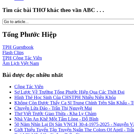
Tìm các bài THƠ khác theo vần ABC . . .
Tống Phước Hiệp
TPH
Guestbook
Flash
Clips
TPH
Cộng Tác Viên
Âm Lịch
Việt Nam
Bài được đọc nhiều nhất
Cộng Tác Viên
Sơ Lược Về Trường Tống Phước Hiệp Qua Các Thời Đại
Hình Thẻ Học Sinh Của CHSTPH Nhiều Niên Khóa
Không Còn Được Thấy Ca Sĩ Trung Chỉnh Trên Sân Khấu - 
Chuyện Lừa Đảo - Trần Thị Nguyệt Mai
Thơ Viết Trước Giao Thừa - Kha Ly Chàm
Nhà Văn An Khê Một Tấm Lòng - Đỗ Bình
50 Năm Nhìn Lại Di Sản VNCH 30-4-1975-2025 - Nguyễn V
Giới Thiệu Tuyển Tập Truyện Ngắn The Colors Of April - Trầ