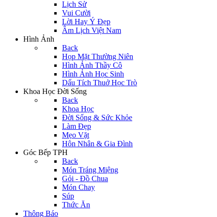
Lịch Sử
Vui Cười
Lời Hay Ý Đẹp
Âm Lịch Việt Nam
Hình Ảnh
Back
Họp Mặt Thường Niên
Hình Ảnh Thầy Cô
Hình Ảnh Học Sinh
Dấu Tích Thuở Học Trò
Khoa Học Đời Sống
Back
Khoa Học
Đời Sống & Sức Khỏe
Làm Đẹp
Mẹo Vặt
Hôn Nhân & Gia Đình
Góc Bếp TPH
Back
Món Tráng Miệng
Gỏi - Đồ Chua
Món Chay
Súp
Thức Ăn
Thông Báo