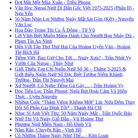
Đợi Mãi Một Mùa Xuân - Triều Phong
Văn Học Ngoại Ngữ Di Dân Gốc Việt 1975-2025 (Phần II) -
Ngu Yên
50 Năm Nhìn Lại Những Ngày Mất Sài Gòn (Kết) - Nguyễn
Văn Lục
Hoa Đào Trong Thi Ca Á Đông - Từ Vũ
Lời Vĩnh Biệt Muộn Màng Dành Cho Người Bạn Nhảy Dù -
Phạm Tín An Ninh
Đến Với Tập Thơ Thứ Hai Của Hoàng Uyển Văn - Hoàng
Thị Bích Hà
Tiếng Việt, Bao Giờ Cho Tới… Ngày Xưa? - Trần Nhật Vy
Vườn Của Ngoại - Thủy Như
Giới Thiệu Tạp Chí Ngôn Ngữ Số 36 – Tháng 3-2025 &
Giới thiệu Ngôn Ngữ Số Đặc Biệt Tưởng Niệm Khánh
Trường- Trần Thị Nguyệt Mai
Xứ Người, Có Nghe Tiếng Gà Gáy… - Trần Hoàng Vy
Đọc Tiểu Lục Thần Phong: Ngòi Bút Hoài Cảm Và Hiện
Thực - Uyên Nguyên
Những Cuộc “Thăm Viếng Không Mời” Lúc Nửa Đêm Thay
Đổi Số Phận Gia Đình Tôi* - Thanh Hà CH
Nhạc Sĩ Anh Việt Thu: 50 Năm Ngày Mất - Trần Quốc Bảo
Nhớ Thi Vũ Ngày Giỗ Đầu - Vũ Hoàng Thư
Phương Ngữ Miền Nam - Hồ Đình Vũ
Năm Rắn, Chuyện Rắn - Vinh Hồ
Có Những Tháng Ngày Như Thế... - Kim Loan