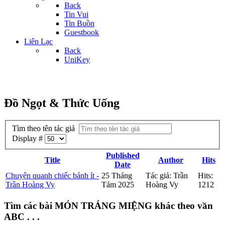
Back
Tin Vui
Tin Buồn
Guestbook
Liên Lạc
Back
UniKey
Đồ Ngọt & Thức Uống
Tìm theo tên tác giả
Display #
Published
Title
Author
Hits
Date
Chuyện quanh chiếc bánh ít -
25 Tháng
Tác giả: Trần
Hits:
Trần Hoàng Vy
Tám 2025
Hoàng Vy
1212
Tìm các bài MÓN TRÁNG MIỆNG khác theo vần
ABC . . .