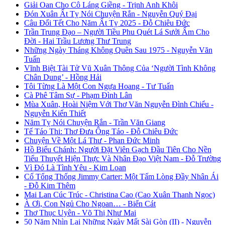
Giải Oan Cho Cô Láng Giềng - Trịnh Anh Khôi
Đón Xuân Ất Tỵ Nói Chuyện Rắn - Nguyễn Quý Đại
Câu Đối Tết Cho Năm Ất Tỵ 2025 - Đỗ Chiêu Đức
Trần Trung Đạo – Người Tiều Phu Quét Lá Sưởi Ấm Cho
Đời - Hai Trầu Lương Thư Trung
Những Ngày Tháng Không Quên Sau 1975 - Nguyễn Văn
Tuấn
Vĩnh Biệt Tài Tử Vũ Xuân Thông Của ‘Người Tình Không
Chân Dung’ - Hồng Hải
Tôi Từng Là Một Con Ngựa Hoang - Tư Tuấn
Cà Phê Tâm Sự - Phạm Đình Lân
Mùa Xuân, Hoài Niệm Với Thơ Văn Nguyễn Đình Chiểu -
Nguyễn Kiến Thiết
Năm Tỵ Nói Chuyện Rắn - Trần Văn Giang
Tế Táo Thi: Thơ Đưa Ông Táo - Đỗ Chiêu Đức
Chuyện Về Một Lá Thư - Phan Đức Minh
Hồ Biểu Chánh: Người Đặt Viên Gạch Đầu Tiên Cho Nền
Tiểu Thuyết Hiện Thực Và Nhân Đạo Việt Nam - Đỗ Trường
Vì Đó Là Tình Yêu - Kim Loan
Cố Tổng Thống Jimmy Carter: Một Tấm Lòng Đầy Nhân Ái
- Đỗ Kim Thêm
Mai Lan Cúc Trúc - Christina Cao (Cao Xuân Thanh Ngọc)
À Ơi, Con Ngủ Cho Ngoan… - Biển Cát
Thơ Thục Uyên - Võ Thị Như Mai
50 Năm Nhìn Lại Những Ngày Mất Sài Gòn (II) - Nguyễn