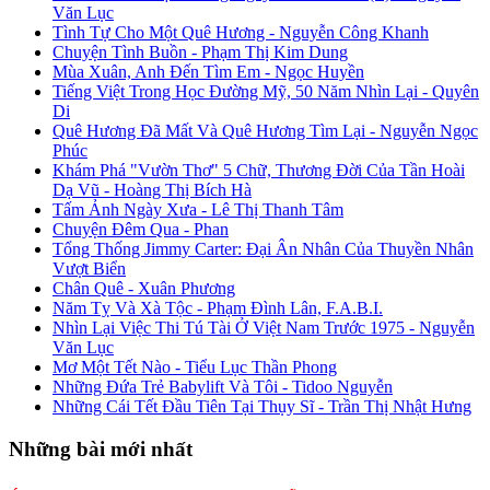
Văn Lục
Tình Tự Cho Một Quê Hương - Nguyễn Công Khanh
Chuyện Tình Buồn - Phạm Thị Kim Dung
Mùa Xuân, Anh Đến Tìm Em - Ngọc Huyền
Tiếng Việt Trong Học Đường Mỹ, 50 Năm Nhìn Lại - Quyên
Di
Quê Hương Đã Mất Và Quê Hương Tìm Lại - Nguyễn Ngọc
Phúc
Khám Phá "Vườn Thơ" 5 Chữ, Thương Đời Của Tần Hoài
Dạ Vũ - Hoàng Thị Bích Hà
Tấm Ảnh Ngày Xưa - Lê Thị Thanh Tâm
Chuyện Đêm Qua - Phan
Tổng Thống Jimmy Carter: Đại Ân Nhân Của Thuyền Nhân
Vượt Biển
Chân Quê - Xuân Phương
Năm Tỵ Và Xà Tộc - Phạm Đình Lân, F.A.B.I.
Nhìn Lại Việc Thi Tú Tài Ở Việt Nam Trước 1975 - Nguyễn
Văn Lục
Mơ Một Tết Nào - Tiểu Lục Thần Phong
Những Đứa Trẻ Babylift Và Tôi - Tidoo Nguyễn
Những Cái Tết Đầu Tiên Tại Thụy Sĩ - Trần Thị Nhật Hưng
Những bài mới nhất