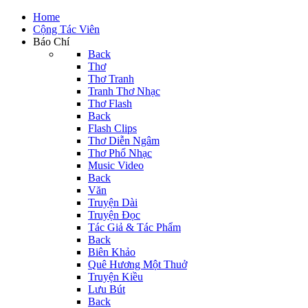
Home
Cộng Tác Viên
Báo Chí
Back
Thơ
Thơ Tranh
Tranh Thơ Nhạc
Thơ Flash
Back
Flash Clips
Thơ Diễn Ngâm
Thơ Phổ Nhạc
Music Video
Back
Văn
Truyện Dài
Truyện Đọc
Tác Giả & Tác Phẩm
Back
Biên Khảo
Quê Hương Một Thuở
Truyện Kiều
Lưu Bút
Back