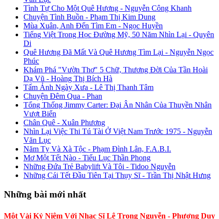
Tình Tự Cho Một Quê Hương - Nguyễn Công Khanh
Chuyện Tình Buồn - Phạm Thị Kim Dung
Mùa Xuân, Anh Đến Tìm Em - Ngọc Huyền
Tiếng Việt Trong Học Đường Mỹ, 50 Năm Nhìn Lại - Quyên
Di
Quê Hương Đã Mất Và Quê Hương Tìm Lại - Nguyễn Ngọc
Phúc
Khám Phá "Vườn Thơ" 5 Chữ, Thương Đời Của Tần Hoài
Dạ Vũ - Hoàng Thị Bích Hà
Tấm Ảnh Ngày Xưa - Lê Thị Thanh Tâm
Chuyện Đêm Qua - Phan
Tổng Thống Jimmy Carter: Đại Ân Nhân Của Thuyền Nhân
Vượt Biển
Chân Quê - Xuân Phương
Nhìn Lại Việc Thi Tú Tài Ở Việt Nam Trước 1975 - Nguyễn
Văn Lục
Năm Tỵ Và Xà Tộc - Phạm Đình Lân, F.A.B.I.
Mơ Một Tết Nào - Tiểu Lục Thần Phong
Những Đứa Trẻ Babylift Và Tôi - Tidoo Nguyễn
Những Cái Tết Đầu Tiên Tại Thụy Sĩ - Trần Thị Nhật Hưng
Những bài mới nhất
Một Vài Kỷ Niệm Với Nhạc Sĩ Lê Trọng Nguyễn - Phương Duy