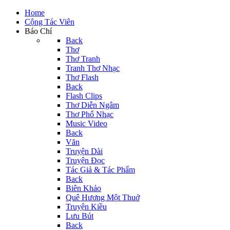
Home
Cộng Tác Viên
Báo Chí
Back
Thơ
Thơ Tranh
Tranh Thơ Nhạc
Thơ Flash
Back
Flash Clips
Thơ Diễn Ngâm
Thơ Phổ Nhạc
Music Video
Back
Văn
Truyện Dài
Truyện Đọc
Tác Giả & Tác Phẩm
Back
Biên Khảo
Quê Hương Một Thuở
Truyện Kiều
Lưu Bút
Back