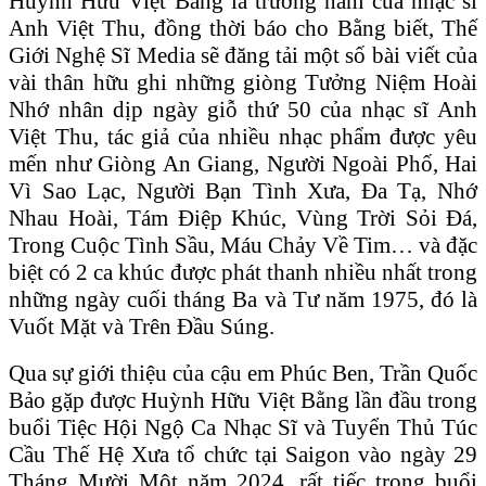
Huỳnh Hữu Việt Bằng là trưởng nam của nhạc sĩ
Anh Việt Thu, đồng thời báo cho Bằng biết, Thế
Giới Nghệ Sĩ Media sẽ đăng tải một số bài viết của
vài thân hữu ghi những giòng Tưởng Niệm Hoài
Nhớ nhân dịp ngày giỗ thứ 50 của nhạc sĩ Anh
Việt Thu, tác giả của nhiều nhạc phẩm được yêu
mến như Giòng An Giang, Người Ngoài Phố, Hai
Vì Sao Lạc, Người Bạn Tình Xưa, Đa Tạ, Nhớ
Nhau Hoài, Tám Điệp Khúc, Vùng Trời Sỏi Đá,
Trong Cuộc Tình Sầu, Máu Chảy Về Tim… và đặc
biệt có 2 ca khúc được phát thanh nhiều nhất trong
những ngày cuối tháng Ba và Tư năm 1975, đó là
Vuốt Mặt và Trên Đầu Súng.
Qua sự giới thiệu của cậu em Phúc Ben, Trần Quốc
Bảo gặp được Huỳnh Hữu Việt Bằng lần đầu trong
buổi Tiệc Hội Ngộ Ca Nhạc Sĩ và Tuyển Thủ Túc
Cầu Thế Hệ Xưa tổ chức tại Saigon vào ngày 29
Tháng Mười Một năm 2024, rất tiếc trong buổi