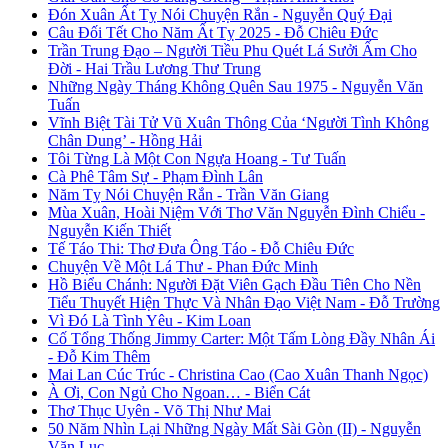
Đón Xuân Ất Tỵ Nói Chuyện Rắn - Nguyễn Quý Đại
Câu Đối Tết Cho Năm Ất Tỵ 2025 - Đỗ Chiêu Đức
Trần Trung Đạo – Người Tiều Phu Quét Lá Sưởi Ấm Cho
Đời - Hai Trầu Lương Thư Trung
Những Ngày Tháng Không Quên Sau 1975 - Nguyễn Văn
Tuấn
Vĩnh Biệt Tài Tử Vũ Xuân Thông Của ‘Người Tình Không
Chân Dung’ - Hồng Hải
Tôi Từng Là Một Con Ngựa Hoang - Tư Tuấn
Cà Phê Tâm Sự - Phạm Đình Lân
Năm Tỵ Nói Chuyện Rắn - Trần Văn Giang
Mùa Xuân, Hoài Niệm Với Thơ Văn Nguyễn Đình Chiểu -
Nguyễn Kiến Thiết
Tế Táo Thi: Thơ Đưa Ông Táo - Đỗ Chiêu Đức
Chuyện Về Một Lá Thư - Phan Đức Minh
Hồ Biểu Chánh: Người Đặt Viên Gạch Đầu Tiên Cho Nền
Tiểu Thuyết Hiện Thực Và Nhân Đạo Việt Nam - Đỗ Trường
Vì Đó Là Tình Yêu - Kim Loan
Cố Tổng Thống Jimmy Carter: Một Tấm Lòng Đầy Nhân Ái
- Đỗ Kim Thêm
Mai Lan Cúc Trúc - Christina Cao (Cao Xuân Thanh Ngọc)
À Ơi, Con Ngủ Cho Ngoan… - Biển Cát
Thơ Thục Uyên - Võ Thị Như Mai
50 Năm Nhìn Lại Những Ngày Mất Sài Gòn (II) - Nguyễn
Văn Lục