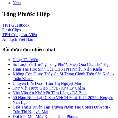
Next
Tống Phước Hiệp
TPH
Guestbook
Flash
Clips
TPH
Cộng Tác Viên
Âm Lịch
Việt Nam
Bài được đọc nhiều nhất
Cộng Tác Viên
Sơ Lược Về Trường Tống Phước Hiệp Qua Các Thời Đại
Hình Thẻ Học Sinh Của CHSTPH Nhiều Niên Khóa
Không Còn Được Thấy Ca Sĩ Trung Chỉnh Trên Sân Khấu -
Tuấn Khanh
Chuyện Lừa Đảo - Trần Thị Nguyệt Mai
Thơ Viết Trước Giao Thừa - Kha Ly Chàm
Nhà Văn An Khê Một Tấm Lòng - Đỗ Bình
50 Năm Nhìn Lại Di Sản VNCH 30-4-1975-2025 - Nguyễn
Văn Lục
Giới Thiệu Tuyển Tập Truyện Ngắn The Colors Of April -
Trần Thị Nguyệt Mai
Đợi Mãi Một Mùa Xuân - Triều Phong