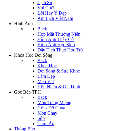
Lịch Sử
Vui Cười
Lời Hay Ý Đẹp
Âm Lịch Việt Nam
Hình Ảnh
Back
Họp Mặt Thường Niên
Hình Ảnh Thầy Cô
Hình Ảnh Học Sinh
Dấu Tích Thuở Học Trò
Khoa Học Đời Sống
Back
Khoa Học
Đời Sống & Sức Khỏe
Làm Đẹp
Mẹo Vặt
Hôn Nhân & Gia Đình
Góc Bếp TPH
Back
Món Tráng Miệng
Gỏi - Đồ Chua
Món Chay
Súp
Thức Ăn
Thông Báo