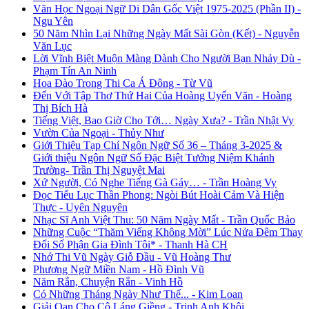
Văn Học Ngoại Ngữ Di Dân Gốc Việt 1975-2025 (Phần II) -
Ngu Yên
50 Năm Nhìn Lại Những Ngày Mất Sài Gòn (Kết) - Nguyễn
Văn Lục
Lời Vĩnh Biệt Muộn Màng Dành Cho Người Bạn Nhảy Dù -
Phạm Tín An Ninh
Hoa Đào Trong Thi Ca Á Đông - Từ Vũ
Đến Với Tập Thơ Thứ Hai Của Hoàng Uyển Văn - Hoàng
Thị Bích Hà
Tiếng Việt, Bao Giờ Cho Tới… Ngày Xưa? - Trần Nhật Vy
Vườn Của Ngoại - Thủy Như
Giới Thiệu Tạp Chí Ngôn Ngữ Số 36 – Tháng 3-2025 &
Giới thiệu Ngôn Ngữ Số Đặc Biệt Tưởng Niệm Khánh
Trường- Trần Thị Nguyệt Mai
Xứ Người, Có Nghe Tiếng Gà Gáy… - Trần Hoàng Vy
Đọc Tiểu Lục Thần Phong: Ngòi Bút Hoài Cảm Và Hiện
Thực - Uyên Nguyên
Nhạc Sĩ Anh Việt Thu: 50 Năm Ngày Mất - Trần Quốc Bảo
Những Cuộc “Thăm Viếng Không Mời” Lúc Nửa Đêm Thay
Đổi Số Phận Gia Đình Tôi* - Thanh Hà CH
Nhớ Thi Vũ Ngày Giỗ Đầu - Vũ Hoàng Thư
Phương Ngữ Miền Nam - Hồ Đình Vũ
Năm Rắn, Chuyện Rắn - Vinh Hồ
Có Những Tháng Ngày Như Thế... - Kim Loan
Giải Oan Cho Cô Láng Giềng - Trịnh Anh Khôi