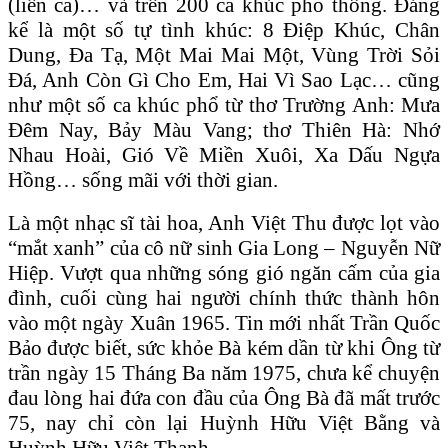
(liên ca)… và trên 200 ca khúc phổ thông. Đáng
kể là một số tự tình khúc: 8 Điệp Khúc, Chân
Dung, Đa Tạ, Một Mai Mai Một, Vùng Trời Sỏi
Đá, Anh Còn Gì Cho Em, Hai Vì Sao Lạc… cũng
như một số ca khúc phổ từ thơ Trường Anh: Mưa
Đêm Nay, Bảy Màu Vang; thơ Thiên Hà: Nhớ
Nhau Hoài, Gió Về Miền Xuôi, Xa Dấu Ngựa
Hồng… sống mãi với thời gian.
Là một nhạc sĩ tài hoa, Anh Việt Thu được lọt vào
“mắt xanh” của cô nữ sinh Gia Long – Nguyễn Nữ
Hiệp. Vượt qua những sóng gió ngăn cấm của gia
đình, cuối cùng hai người chính thức thành hôn
vào một ngày Xuân 1965. Tin mới nhất Trần Quốc
Bảo được biết, sức khỏe Bà kém dần từ khi Ông từ
trần ngày 15 Tháng Ba năm 1975, chưa kể chuyện
đau lòng hai đứa con đầu của Ông Bà đã mất trước
75, nay chỉ còn lại Huỳnh Hữu Việt Bằng và
Huỳnh Hữu Việt Thanh.