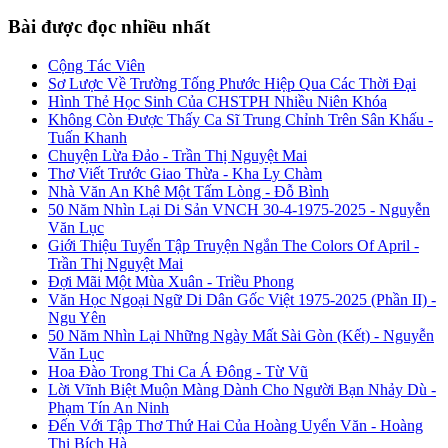
Bài được đọc nhiều nhất
Cộng Tác Viên
Sơ Lược Về Trường Tống Phước Hiệp Qua Các Thời Đại
Hình Thẻ Học Sinh Của CHSTPH Nhiều Niên Khóa
Không Còn Được Thấy Ca Sĩ Trung Chỉnh Trên Sân Khấu -
Tuấn Khanh
Chuyện Lừa Đảo - Trần Thị Nguyệt Mai
Thơ Viết Trước Giao Thừa - Kha Ly Chàm
Nhà Văn An Khê Một Tấm Lòng - Đỗ Bình
50 Năm Nhìn Lại Di Sản VNCH 30-4-1975-2025 - Nguyễn
Văn Lục
Giới Thiệu Tuyển Tập Truyện Ngắn The Colors Of April -
Trần Thị Nguyệt Mai
Đợi Mãi Một Mùa Xuân - Triều Phong
Văn Học Ngoại Ngữ Di Dân Gốc Việt 1975-2025 (Phần II) -
Ngu Yên
50 Năm Nhìn Lại Những Ngày Mất Sài Gòn (Kết) - Nguyễn
Văn Lục
Hoa Đào Trong Thi Ca Á Đông - Từ Vũ
Lời Vĩnh Biệt Muộn Màng Dành Cho Người Bạn Nhảy Dù -
Phạm Tín An Ninh
Đến Với Tập Thơ Thứ Hai Của Hoàng Uyển Văn - Hoàng
Thị Bích Hà