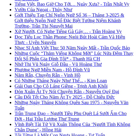
Tiếng Việt, Bao Giờ Cho Tới… Ngày Xưa? - Trần Nhật Vy
Vườn Của Ngoại - Thủy Như
Giới Thiệu Tạp Chí Ngôn Ngữ Số 36 – Tháng 3-2025 &
Giới thiệu Ngôn Ngữ Số Đặc Biệt Tưởng Niệm Khánh
Trường- Trần Thị Nguyệt Mai
Xứ Người, Có Nghe Tiếng Gà Gáy… - Trần Hoàng Vy
Đọc Tiểu Lục Thần Phong: Ngòi Bút Hoài Cảm Và Hiện
Thực - Uyên Nguyên
Nhạc Sĩ Anh Việt Thu: 50 Năm Ngày Mất - Trần Quốc Bảo
Những Cuộc “Thăm Viếng Không Mời” Lúc Nửa Đêm Thay
Đổi Số Phận Gia Đình Tôi* - Thanh Hà CH
Nhớ Thi Vũ Ngày Giỗ Đầu - Vũ Hoàng Thư
Phương Ngữ Miền Nam - Hồ Đình Vũ
Năm Rắn, Chuyện Rắn - Vinh Hồ
Có Những Tháng Ngày Như Thế... - Kim Loan
Giải Oan Cho Cô Láng Giềng - Trịnh Anh Khôi
Đón Xuân Ất Tỵ Nói Chuyện Rắn - Nguyễn Quý Đại
Câu Đối Tết Cho Năm Ất Tỵ 2025 - Đỗ Chiêu Đức
Những Ngày Tháng Không Quên Sau 1975 - Nguyễn Văn
Tuấn
Trần Trung Đạo – Người Tiều Phu Quét Lá Sưởi Ấm Cho
Đời - Hai Trầu Lương Thư Trung
Vĩnh Biệt Tài Tử Vũ Xuân Thông Của ‘Người Tình Không
Chân Dung’ - Hồng Hải
Tôi Từng Là Một Con Ngựa Hoang - Tư Tuấn