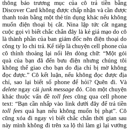
thông báo trương mục của cô trả tiền bằng
Discover Card không được chấp nhận và cần được
thanh toán bằng một thẻ tín dụng khác nếu không
muốn điện thoại bị cắt. Nina lập tức cắt ngang
cuộc gọi vì biết chắc chắn đây là kẻ giả mạo do cô
là thành phần của ban giám đốc nên điện thoại do
công ty lo chi trả. Kế tiếp là chuyện cell phone của
cô thỉnh thoảng lại nổi lên dòng chữ: “Một gói
quà của bạn đã đến bưu điện nhưng chúng tôi
không thể giao cho bạn do địa chỉ bị mờ không
đọc được.” Cô kết luận, nếu không đọc được địa
chỉ, sao lại biết số phone để hỏi? Quên đi. Và
delete
ngay cái
junk message
đó. Còn một chuyện
khác thuộc vấn đề
toll fees
cũng qua cell phone
text: “Bạn cần nhấp vào link dưới đây để trả tiền
toll fees
quá hạn nếu không muốn bị phạt”. Cô
cũng xóa đi ngay vì biết chắc chắn thời gian sau
này mình không đi trên xa lộ thì làm gì lại vướng