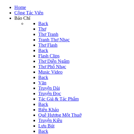
Home
Cộng Tác Viên
Báo Chí
Back
Thơ
Thơ Tranh
Tranh Thơ Nhạc
Thơ Flash
Back
Flash Clips
Thơ Diễn Ngâm
Thơ Phổ Nhạc
Music Video
Back
Văn
Truyện Dài
Truyện Đọc
Tác Giả & Tác Phẩm
Back
Biên Khảo
Quê Hương Một Thuở
Truyện Kiều
Lưu Bút
Back