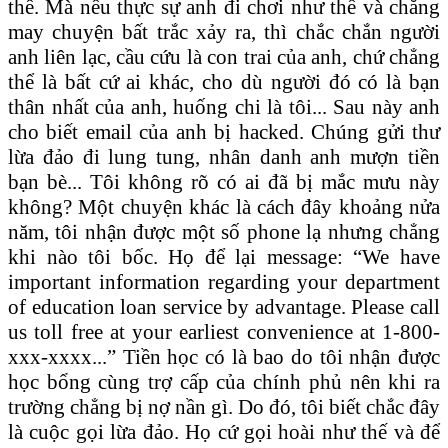
thể. Mà nếu thực sự anh đi chơi như thế và chẳng
may chuyện bất trắc xảy ra, thì chắc chắn người
anh liên lạc, cầu cứu là con trai của anh, chứ chẳng
thể là bất cứ ai khác, cho dù người đó có là bạn
thân nhất của anh, huống chi là tôi... Sau này anh
cho biết email của anh bị hacked. Chúng gửi thư
lừa đảo đi lung tung, nhân danh anh mượn tiền
bạn bè... Tôi không rõ có ai đã bị mắc mưu này
không? Một chuyện khác là cách đây khoảng nửa
năm, tôi nhận được một số phone lạ nhưng chẳng
khi nào tôi bốc. Họ để lại message: “We have
important information regarding your department
of education loan service by advantage. Please call
us toll free at your earliest convenience at 1-800-
xxx-xxxx...” Tiền học có là bao do tôi nhận được
học bổng cùng trợ cấp của chính phủ nên khi ra
trường chẳng bị nợ nần gì. Do đó, tôi biết chắc đây
là cuộc gọi lừa đảo. Họ cứ gọi hoài như thế và để