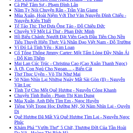
Cà Phê Tâm Sự - Phạm Đình Lân
Năm Tỵ Nói Chuyện Rắn - Trần Văn Giang
Mùa Xuân, Hoài Niệm Với Thơ Văn Nguyễn Đình Chiểu -
Nguyễn Kiến Thiết
Tế Táo Thi: Thơ Đưa Ông Táo - Đỗ Chiêu Đức
Chuyện Về Một Lá Thư - Phan Đức Minh
Hồ Biểu Chánh: Người Đặt Viên Gạch Đầu Tiên Cho Nền
Tiểu Thuyết Hiện Thực Và Nhân Đạo Việt Nam - Đỗ Trường
Vì Đó Là Tình Yêu - Kim Loan
Cố Tổng Thống Jimmy Carter: Một Tấm Lòng Đầy Nhân Ái
- Đỗ Kim Thêm
Mai Lan Cúc Trúc - Christina Cao (Cao Xuân Thanh Ngọc)
À Ơi, Con Ngủ Cho Ngoan… - Biển Cát
Thơ Thục Uyên - Võ Thị Như Mai
50 Năm Nhìn Lại Những Ngày Mất Sài Gòn (II) - Nguyễn
Văn Lục
Tình Tự Cho Một Quê Hương - Nguyễn Công Khanh
Chuyện Tình Buồn - Phạm Thị Kim Dung
Mùa Xuân, Anh Đến Tìm Em - Ngọc Huyền
Tiếng Việt Trong Học Đường Mỹ, 50 Năm Nhìn Lại - Quyên
Di
Quê Hương Đã Mất Và Quê Hương Tìm Lại - Nguyễn Ngọc
Phúc
Khám Phá "Vườn Thơ" 5 Chữ, Thương Đời Của Tần Hoài
Dạ Vũ - Hoàng Thị Bích Hà