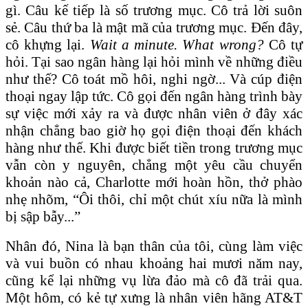
gì. Câu kế tiếp là số trương mục. Cô trả lời suôn
sẻ. Câu thứ ba là mật mã của trương mục. Đến đây,
cô khựng lại.
Wait a minute. What wrong?
Cô tự
hỏi. Tại sao ngân hàng lại hỏi mình về những điều
như thế? Cô toát mồ hôi, nghi ngờ... Và cúp điện
thoại ngay lập tức. Cô gọi đến ngân hàng trình bày
sự việc mới xảy ra và được nhân viên ở đây xác
nhận chẳng bao giờ họ gọi điện thoại đến khách
hàng như thế. Khi được biết tiền trong trương mục
vẫn còn y nguyên, chẳng một yêu cầu chuyển
khoản nào cả, Charlotte mới hoàn hồn, thở phào
nhẹ nhõm, “Ôi thôi, chỉ một chút xíu nữa là mình
bị sập bẫy...”
Nhân đó, Nina là bạn thân của tôi, cùng làm việc
và vui buồn có nhau khoảng hai mươi năm nay,
cũng kể lại những vụ lừa đảo mà cô đã trải qua.
Một hôm, có kẻ tự xưng là nhân viên hãng AT&T