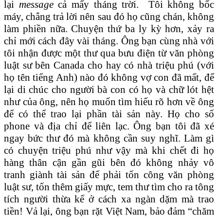
lại
message
cả mấy tháng trời. Tôi không bốc
máy, chẳng trả lời nên sau đó họ cũng chán, không
làm phiền nữa. Chuyện thứ ba ly kỳ hơn, xảy ra
chỉ mới cách đây vài tháng. Ông bạn cùng nhà với
tôi nhận được một thư qua bưu điện từ văn phòng
luật sư bên Canada cho hay có nhà triệu phú (với
họ tên tiếng Anh) nào đó không vợ con đã mất, để
lại di chúc cho người bà con có họ và chữ lót hệt
như của ông, nên họ muốn tìm hiểu rõ hơn về ông
để có thể trao lại phần tài sản này. Họ cho số
phone và địa chỉ để liên lạc. Ông bạn tôi đã xé
ngay bức thư đó mà không cần suy nghĩ. Làm gì
có chuyện triệu phú như vậy mà khi chết đi họ
hàng thân cận gần gũi bên đó không nhảy vô
tranh giành tài sản để phải tốn công văn phòng
luật sư, tốn thêm giấy mực, tem thư tìm cho ra tông
tích người thừa kế ở cách xa ngàn dặm mà trao
tiền! Vả lại, ông bạn rặt Việt Nam, bảo đảm “chăm