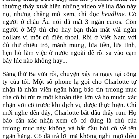
thường thấy xuất hiện những video về lừa đảo này
nọ, nhưng chẳng mở xem, chỉ đọc
headline
. Có
người ở châu Âu nói đã mất 3 ngàn euros. Còn
người ở Mỹ thì cho hay bạn thân mất vài ngàn
dollars vì một cú điện thoại. Rồi ở Việt Nam với
đủ thứ chiêu trò, mánh mung, lừa tiền, lừa tình,
hẹn hò làm việc ở nước ngoài để rồi sa vào cạm
bẫy lúc nào không hay...
Sáng thứ Ba vừa rồi, chuyện xảy ra ngay tại công
ty của tôi. Một số phone lạ gọi cho Charlotte tự
nhận là nhân viên ngân hàng báo tin trương mục
của cô bị rút ra một khoản tiền lớn và họ muốn xác
nhận với cô trước khi dịch vụ được thực hiện. Chỉ
mới nghe đến đây, Charlotte bắt đầu thấy run. Họ
bảo cần xác nhận xem cô có đúng là chủ của
trương mục này không và bắt đầu hỏi cô về tên
ngân hàng. Cô đã trả lời mà không nghi ngờ điều