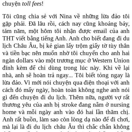
chuyện
toll fees
!
Tôi cũng chia sẻ với Nina về những lừa đảo tôi
gặp phải. Đã lâu rồi, cách nay cũng khoảng bảy,
tám năm, một hôm tôi nhận được email của anh
THT viết bằng tiếng Anh. Anh cho biết đang đi du
lịch Châu Âu, bị kẻ gian lấy trộm giấy tờ tùy thân
và tiền bạc nên muốn nhờ tôi chuyển cho anh hai
ngàn dollars vào một trương mục ở Western Union
đính kèm để chi dùng trong lúc này. Khi về lại
nhà, anh sẽ hoàn trả ngay... Tôi biết tỏng ngay là
lừa đảo. Vì mới nói chuyện qua điện thoại với anh
cách đó mấy ngày, hoàn toàn không nghe anh nói
gì đến chuyện đi du lịch. Thêm nữa, người vợ rất
thương yêu của anh bị stroke đang nằm ở nursing
home và mỗi ngày anh vào đó hai lần thăm chị.
Anh rất buồn, làm sao còn lòng dạ nào để đi chơi,
mà lại là đi du lịch châu Âu thì chắc chắn không