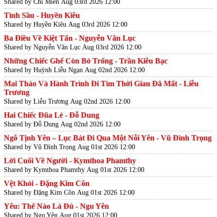
Shared by Chi Miên
Aug 03rd 2026 12:00
Tình Sầu - Huyền Kiêu
Shared by Huyền Kiêu
Aug 03rd 2026 12:00
Ba Điều Về Kiệt Tấn - Nguyễn Văn Lục
Shared by Nguyễn Văn Lục
Aug 03rd 2026 12:00
Những Chiếc Ghế Còn Bỏ Trống - Trần Kiêu Bạc
Shared by Huỳnh Liễu Ngạn
Aug 02nd 2026 12:00
Mai Thảo Và Hành Trình Đi Tìm Thời Gian Đã Mất - Liễu
Trương
Shared by Liễu Trương
Aug 02nd 2026 12:00
Hai Chiếc Đũa Lẻ - Đỗ Dung
Shared by Đỗ Dung
Aug 02nd 2026 12:00
Ngô Tịnh Yên – Lục Bát Đi Qua Một Nỗi Yên - Vũ Đình Trọng
Shared by Vũ Đình Trọng
Aug 01st 2026 12:00
Lời Cuối Về Người - Kymthoa Phamthy
Shared by Kymthoa Phamthy
Aug 01st 2026 12:00
Vệt Khói - Đặng Kim Côn
Shared by Đặng Kim Côn
Aug 01st 2026 12:00
Yêu: Thế Nào Là Đủ - Ngu Yên
Shared by Ngu Yên
Aug 01st 2026 12:00