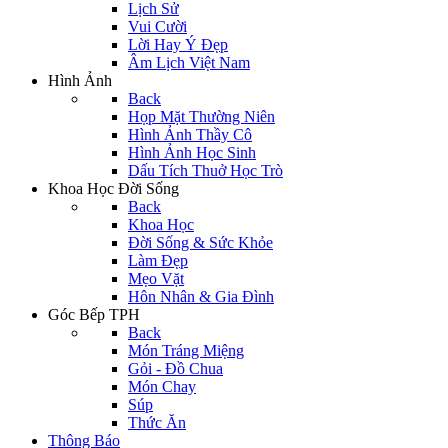
Lịch Sử
Vui Cười
Lời Hay Ý Đẹp
Âm Lịch Việt Nam
Hình Ảnh
Back
Họp Mặt Thường Niên
Hình Ảnh Thầy Cô
Hình Ảnh Học Sinh
Dấu Tích Thuở Học Trò
Khoa Học Đời Sống
Back
Khoa Học
Đời Sống & Sức Khỏe
Làm Đẹp
Mẹo Vặt
Hôn Nhân & Gia Đình
Góc Bếp TPH
Back
Món Tráng Miệng
Gỏi - Đồ Chua
Món Chay
Súp
Thức Ăn
Thông Báo