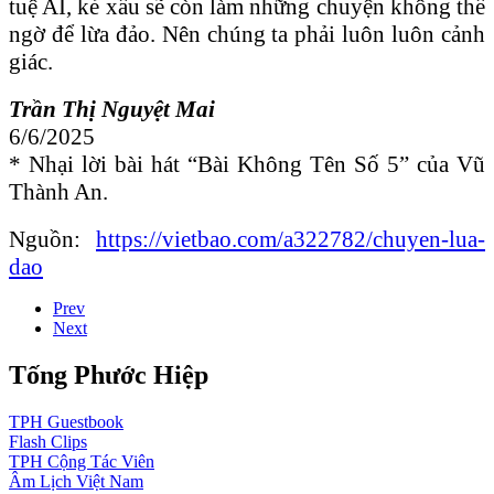
tuệ AI, kẻ xấu sẽ còn làm những chuyện không thể
ngờ để lừa đảo. Nên chúng ta phải luôn luôn cảnh
giác.
Trần Thị Nguyệt Mai
6/6/2025
* Nhại lời bài hát “Bài Không Tên Số 5” của Vũ
Thành An.
Nguồn:
https://vietbao.com/a322782/chuyen-lua-
dao
Prev
Next
Tống Phước Hiệp
TPH
Guestbook
Flash
Clips
TPH
Cộng Tác Viên
Âm Lịch
Việt Nam