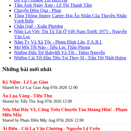
Tấm Ảnh Ngày Xưa - Lê Thị Thanh Tâm
Chuyện Đêm Qua - Phan
Tổng Thống Jimmy Carter: Đại Ân Nhân Của Thuyền Nhân
Vượt Biển
Chân Quê - Xuân Phương
Nhìn Lại Việc Thi Tú Tài Ở Việt Nam Trước 1975 - Nguyễn
Văn Lục
Năm Tỵ Và Xà Tộc - Phạm Đình Lân, F.A.B.I.
Mơ Một Tết Nào - Tiểu Lục Thần Phong
Những Đứa Trẻ Babylift Và Tôi - Tidoo Nguyễn
Những Cái Tết Đầu Tiên Tại Thụy Sĩ - Trần Thị Nhật Hưng
Những bài mới nhất
Kỷ Niệm - Lê Lạc Giao
Shared by Lê Lạc Giao
Aug 07th 2026 12:00
Áo Lụa Vàng - Tiểu Thu
Shared by Tiểu Thu
Aug 07th 2026 12:00
Nếu Mai Đây Về, Cũng Trên Chuyến Tàu Hoàng Hôn! - Phạm
Hiền Mây
Shared by Phạm Hiền Mây
Aug 07th 2026 12:00
Ái Điểu - Cõi Lạ Văn Chương - Nguyễn Lệ Uyên