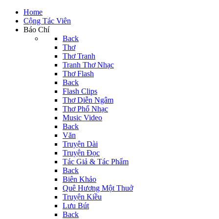
Home
Cộng Tác Viên
Báo Chí
Back
Thơ
Thơ Tranh
Tranh Thơ Nhạc
Thơ Flash
Back
Flash Clips
Thơ Diễn Ngâm
Thơ Phổ Nhạc
Music Video
Back
Văn
Truyện Dài
Truyện Đọc
Tác Giả & Tác Phẩm
Back
Biên Khảo
Quê Hương Một Thuở
Truyện Kiều
Lưu Bút
Back