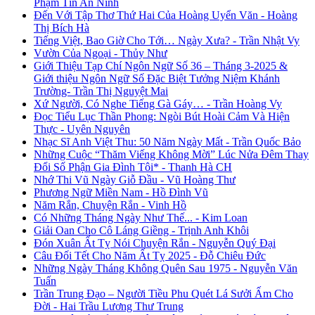
Phạm Tín An Ninh
Đến Với Tập Thơ Thứ Hai Của Hoàng Uyển Văn - Hoàng
Thị Bích Hà
Tiếng Việt, Bao Giờ Cho Tới… Ngày Xưa? - Trần Nhật Vy
Vườn Của Ngoại - Thủy Như
Giới Thiệu Tạp Chí Ngôn Ngữ Số 36 – Tháng 3-2025 &
Giới thiệu Ngôn Ngữ Số Đặc Biệt Tưởng Niệm Khánh
Trường- Trần Thị Nguyệt Mai
Xứ Người, Có Nghe Tiếng Gà Gáy… - Trần Hoàng Vy
Đọc Tiểu Lục Thần Phong: Ngòi Bút Hoài Cảm Và Hiện
Thực - Uyên Nguyên
Nhạc Sĩ Anh Việt Thu: 50 Năm Ngày Mất - Trần Quốc Bảo
Những Cuộc “Thăm Viếng Không Mời” Lúc Nửa Đêm Thay
Đổi Số Phận Gia Đình Tôi* - Thanh Hà CH
Nhớ Thi Vũ Ngày Giỗ Đầu - Vũ Hoàng Thư
Phương Ngữ Miền Nam - Hồ Đình Vũ
Năm Rắn, Chuyện Rắn - Vinh Hồ
Có Những Tháng Ngày Như Thế... - Kim Loan
Giải Oan Cho Cô Láng Giềng - Trịnh Anh Khôi
Đón Xuân Ất Tỵ Nói Chuyện Rắn - Nguyễn Quý Đại
Câu Đối Tết Cho Năm Ất Tỵ 2025 - Đỗ Chiêu Đức
Những Ngày Tháng Không Quên Sau 1975 - Nguyễn Văn
Tuấn
Trần Trung Đạo – Người Tiều Phu Quét Lá Sưởi Ấm Cho
Đời - Hai Trầu Lương Thư Trung