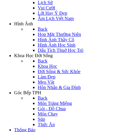
Lịch Sử
Vui Cười
Lời Hay Ý Đẹp
Âm Lịch Việt Nam
Hình Ảnh
Back
Họp Mặt Thường Niên
Hình Ảnh Thầy Cô
Hình Ảnh Học Sinh
Dấu Tích Thuở Học Trò
Khoa Học Đời Sống
Back
Khoa Học
Đời Sống & Sức Khỏe
Làm Đẹp
Mẹo Vặt
Hôn Nhân & Gia Đình
Góc Bếp TPH
Back
Món Tráng Miệng
Gỏi - Đồ Chua
Món Chay
Súp
Thức Ăn
Thông Báo