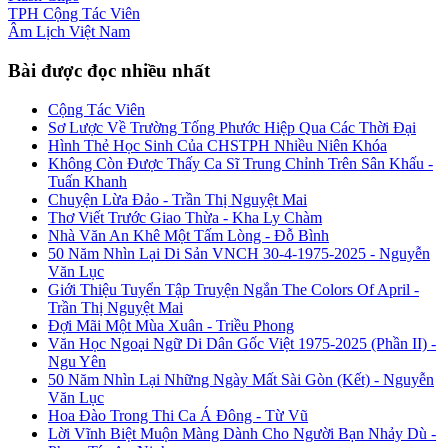
TPH
Cộng Tác Viên
Âm Lịch
Việt Nam
Bài được đọc nhiều nhất
Cộng Tác Viên
Sơ Lược Về Trường Tống Phước Hiệp Qua Các Thời Đại
Hình Thẻ Học Sinh Của CHSTPH Nhiều Niên Khóa
Không Còn Được Thấy Ca Sĩ Trung Chỉnh Trên Sân Khấu -
Tuấn Khanh
Chuyện Lừa Đảo - Trần Thị Nguyệt Mai
Thơ Viết Trước Giao Thừa - Kha Ly Chàm
Nhà Văn An Khê Một Tấm Lòng - Đỗ Bình
50 Năm Nhìn Lại Di Sản VNCH 30-4-1975-2025 - Nguyễn
Văn Lục
Giới Thiệu Tuyển Tập Truyện Ngắn The Colors Of April -
Trần Thị Nguyệt Mai
Đợi Mãi Một Mùa Xuân - Triều Phong
Văn Học Ngoại Ngữ Di Dân Gốc Việt 1975-2025 (Phần II) -
Ngu Yên
50 Năm Nhìn Lại Những Ngày Mất Sài Gòn (Kết) - Nguyễn
Văn Lục
Hoa Đào Trong Thi Ca Á Đông - Từ Vũ
Lời Vĩnh Biệt Muộn Màng Dành Cho Người Bạn Nhảy Dù -