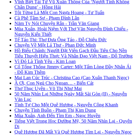
Vĩnh Biệt Tài Tử Vũ Xuân Thông Của ‘Người Tình Không
Chân Dung’ - Hồng Hải
Tôi Từng Là Một Con Ngựa Hoang - Tư Tuấn
Cà Phê Tâm Sự - Phạm Đình Lân
Năm Tỵ Nói Chuyện Rắn - Trần Văn Giang
Mùa Xuân, Hoài Niệm Với Thơ Văn Nguyễn Đình Chiểu -
Nguyễn Kiến Thiết
Tế Táo Thi: Thơ Đưa Ông Táo - Đỗ Chiêu Đức
Chuyện Về Một Lá Thư - Phan Đức Minh
Hồ Biểu Chánh: Người Đặt Viên Gạch Đầu Tiên Cho Nền
Tiểu Thuyết Hiện Thực Và Nhân Đạo Việt Nam - Đỗ Trường
Vì Đó Là Tình Yêu - Kim Loan
Cố Tổng Thống Jimmy Carter: Một Tấm Lòng Đầy Nhân Ái
- Đỗ Kim Thêm
Mai Lan Cúc Trúc - Christina Cao (Cao Xuân Thanh Ngọc)
À Ơi, Con Ngủ Cho Ngoan… - Biển Cát
Thơ Thục Uyên - Võ Thị Như Mai
50 Năm Nhìn Lại Những Ngày Mất Sài Gòn (II) - Nguyễn
Văn Lục
Tình Tự Cho Một Quê Hương - Nguyễn Công Khanh
Chuyện Tình Buồn - Phạm Thị Kim Dung
Mùa Xuân, Anh Đến Tìm Em - Ngọc Huyền
Tiếng Việt Trong Học Đường Mỹ, 50 Năm Nhìn Lại - Quyên
Di
Quê Hương Đã Mất Và Quê Hương Tìm Lại - Nguyễn Ngọc