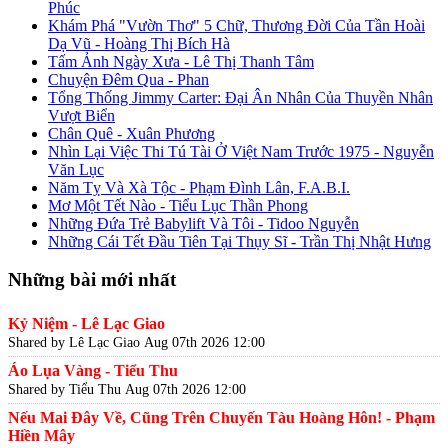
Phúc
Khám Phá "Vườn Thơ" 5 Chữ, Thương Đời Của Tần Hoài
Dạ Vũ - Hoàng Thị Bích Hà
Tấm Ảnh Ngày Xưa - Lê Thị Thanh Tâm
Chuyện Đêm Qua - Phan
Tổng Thống Jimmy Carter: Đại Ân Nhân Của Thuyền Nhân
Vượt Biển
Chân Quê - Xuân Phương
Nhìn Lại Việc Thi Tú Tài Ở Việt Nam Trước 1975 - Nguyễn
Văn Lục
Năm Tỵ Và Xà Tộc - Phạm Đình Lân, F.A.B.I.
Mơ Một Tết Nào - Tiểu Lục Thần Phong
Những Đứa Trẻ Babylift Và Tôi - Tidoo Nguyễn
Những Cái Tết Đầu Tiên Tại Thụy Sĩ - Trần Thị Nhật Hưng
Những bài mới nhất
Kỷ Niệm - Lê Lạc Giao
Shared by Lê Lạc Giao
Aug 07th 2026 12:00
Áo Lụa Vàng - Tiểu Thu
Shared by Tiểu Thu
Aug 07th 2026 12:00
Nếu Mai Đây Về, Cũng Trên Chuyến Tàu Hoàng Hôn! - Phạm
Hiền Mây