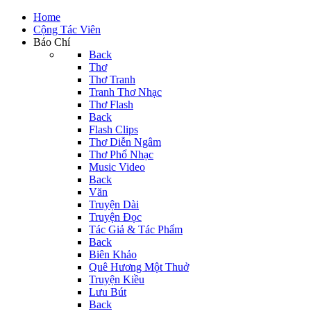
Home
Cộng Tác Viên
Báo Chí
Back
Thơ
Thơ Tranh
Tranh Thơ Nhạc
Thơ Flash
Back
Flash Clips
Thơ Diễn Ngâm
Thơ Phổ Nhạc
Music Video
Back
Văn
Truyện Dài
Truyện Đọc
Tác Giả & Tác Phẩm
Back
Biên Khảo
Quê Hương Một Thuở
Truyện Kiều
Lưu Bút
Back