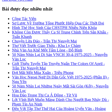
Bài được đọc nhiều nhất
Cộng Tác Viên
Sơ Lược Về Trường Tống Phước Hiệp Qua Các Thời Đại
Hình Thẻ Học Sinh Của CHSTPH Nhiều Niên Khóa
Không Còn Được Thấy Ca Sĩ Trung Chỉnh Trên Sân Khấu -
Tuấn Khanh
Chuyện Lừa Đảo - Trần Thị Nguyệt Mai
Thơ Viết Trước Giao Thừa - Kha Ly Chàm
Nhà Văn An Khê Một Tấm Lòng - Đỗ Bình
50 Năm Nhìn Lại Di Sản VNCH 30-4-1975-2025 - Nguyễn
Văn Lục
Giới Thiệu Tuyển Tập Truyện Ngắn The Colors Of April -
Trần Thị Nguyệt Mai
Đợi Mãi Một Mùa Xuân - Triều Phong
Văn Học Ngoại Ngữ Di Dân Gốc Việt 1975-2025 (Phần II) -
Ngu Yên
50 Năm Nhìn Lại Những Ngày Mất Sài Gòn (Kết) - Nguyễn
Văn Lục
Hoa Đào Trong Thi Ca Á Đông - Từ Vũ
Lời Vĩnh Biệt Muộn Màng Dành Cho Người Bạn Nhảy Dù -
Phạm Tín An Ninh
Đến Với Tập Thơ Thứ Hai Của Hoàng Uyển Văn - Hoàng