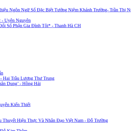
 thiệu Ngôn Ngữ Số Đặc Biệt Tưởng Niệm Khánh Trường- Trần Thị N
c - Uyên Nguyên
i Số Phận Gia Đình Tôi* - Thanh Hà CH
ấn
 - Hai Trầu Lương Thư Trung
hân Dung’ - Hồng Hải
uyễn Kiến Thiết
u Thuyết Hiện Thực Và Nhân Đạo Việt Nam - Đỗ Trường
- Đỗ Kim Thêm