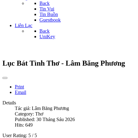
Back
Tin Vui
Tin Buồn
Guestbook
Liên Lạc
Back
UniKey
Lục Bát Tình Thơ - Lâm Băng Phương
Print
Email
Details
Tác giả:
Lâm Băng Phương
Category:
Thơ
Published: 30 Tháng Sáu 2026
Hits: 649
User Rating:
5
/
5