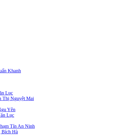
Tuấn Khanh
ăn Lục
n Thị Nguyệt Mai
Ngu Yên
Văn Lục
Phạm Tín An Ninh
 Bích Hà