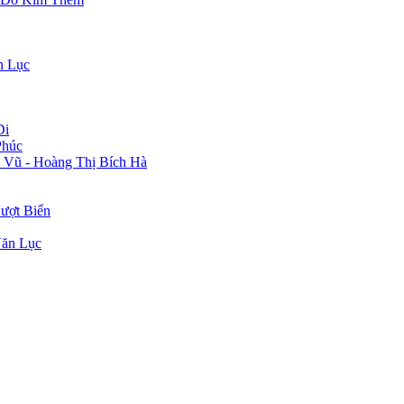
n Lục
Di
Phúc
 Vũ - Hoàng Thị Bích Hà
ượt Biển
Văn Lục