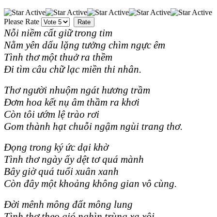
Please Rate
Nỗi niềm cất giữ trong tim
Nằm yên dấu lặng tưởng chìm ngực êm
Tình thơ một thuở ra thềm
Đi tìm câu chữ lạc miền thi nhân.
Thơ người nhuộm ngát hương trầm
Đơm hoa kết nụ âm thầm ra khơi
Còn tôi ướm lệ trào rơi
Gom thành hạt chuỗi ngậm ngùi trang thơ.
Đọng trong ký ức dại khờ
Tình thơ ngày ấy dệt tơ quá mành
Bây giờ quá tuổi xuân xanh
Còn đây một khoảng không gian vô cùng.
Đời mênh mông đất mông lung
Tình thơ theo gió nghìn trùng xa xôi