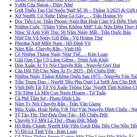
Vườn Của Ngoại - Thủy Như
Giới Thiệu Tạp Chí Ngôn Ngữ Số 36 – Tháng 3-2025 & Giới
Xứ Người, Có Nghe Tiếng Gà Gáy… - Trần Hoàng Vy
Đọc Tiểu Lục Thần Phong: Ngòi Bút Hoài Cảm Và Hiện Thự
Những Cuộc “Thăm Viếng Không Mời” Lúc Nửa Đêm Thay Đổ
Nhạc Sĩ Anh Việt Thu: 50 Năm Ngày Mất - Trần Quốc Bảo
Nhớ Thi Vũ Ngày Giỗ Đầu - Vũ Hoàng Thư
Phương Ngữ Miền Nam - Hồ Đình Vũ
Năm Rắn, Chuyện Rắn - Vinh Hồ
Có Những Tháng Ngày Như Thế... - Kim Loan
Giải Oan Cho Cô Láng Giềng - Trịnh Anh Khôi
Đón Xuân Ất Tỵ Nói Chuyện Rắn - Nguyễn Quý Đại
Câu Đối Tết Cho Năm Ất Tỵ 2025 - Đỗ Chiêu Đức
Những Ngày Tháng Không Quên Sau 1975 - Nguyễn Văn Tu
Trần Trung Đạo – Người Tiều Phu Quét Lá Sưởi Ấm Cho Đời
Vĩnh Biệt Tài Tử Vũ Xuân Thông Của ‘Người Tình Không C
Tôi Từng Là Một Con Ngựa Hoang - Tư Tuấn
Cà Phê Tâm Sự - Phạm Đình Lân
Năm Tỵ Nói Chuyện Rắn - Trần Văn Giang
Mùa Xuân, Hoài Niệm Với Thơ Văn Nguyễn Đình Chiểu - Ng
Tế Táo Thi: Thơ Đưa Ông Táo - Đỗ Chiêu Đức
Chuyện Về Một Lá Thư - Phan Đức Minh
Hồ Biểu Chánh: Người Đặt Viên Gạch Đầu Tiên Cho Nền Tiể
Vì Đó Là Tình Yêu - Kim Loan
Cố Tổng Thống Jimmy Carter: Một Tấm Lòng Đầy Nhân Ái 