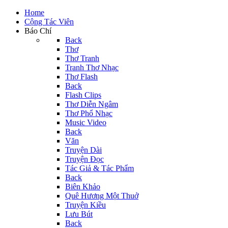
Home
Cộng Tác Viên
Báo Chí
Back
Thơ
Thơ Tranh
Tranh Thơ Nhạc
Thơ Flash
Back
Flash Clips
Thơ Diễn Ngâm
Thơ Phổ Nhạc
Music Video
Back
Văn
Truyện Dài
Truyện Đọc
Tác Giả & Tác Phẩm
Back
Biên Khảo
Quê Hương Một Thuở
Truyện Kiều
Lưu Bút
Back