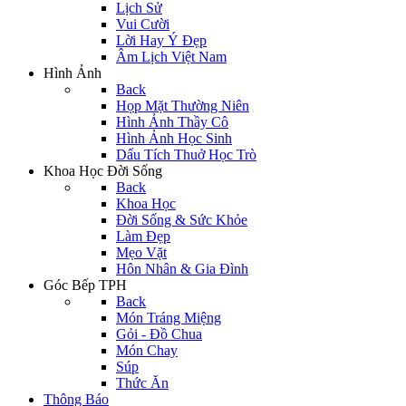
Lịch Sử
Vui Cười
Lời Hay Ý Đẹp
Âm Lịch Việt Nam
Hình Ảnh
Back
Họp Mặt Thường Niên
Hình Ảnh Thầy Cô
Hình Ảnh Học Sinh
Dấu Tích Thuở Học Trò
Khoa Học Đời Sống
Back
Khoa Học
Đời Sống & Sức Khỏe
Làm Đẹp
Mẹo Vặt
Hôn Nhân & Gia Đình
Góc Bếp TPH
Back
Món Tráng Miệng
Gỏi - Đồ Chua
Món Chay
Súp
Thức Ăn
Thông Báo