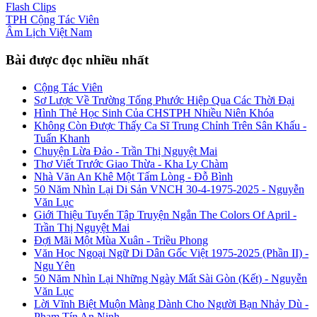
Flash
Clips
TPH
Cộng Tác Viên
Âm Lịch
Việt Nam
Bài được đọc nhiều nhất
Cộng Tác Viên
Sơ Lược Về Trường Tống Phước Hiệp Qua Các Thời Đại
Hình Thẻ Học Sinh Của CHSTPH Nhiều Niên Khóa
Không Còn Được Thấy Ca Sĩ Trung Chỉnh Trên Sân Khấu -
Tuấn Khanh
Chuyện Lừa Đảo - Trần Thị Nguyệt Mai
Thơ Viết Trước Giao Thừa - Kha Ly Chàm
Nhà Văn An Khê Một Tấm Lòng - Đỗ Bình
50 Năm Nhìn Lại Di Sản VNCH 30-4-1975-2025 - Nguyễn
Văn Lục
Giới Thiệu Tuyển Tập Truyện Ngắn The Colors Of April -
Trần Thị Nguyệt Mai
Đợi Mãi Một Mùa Xuân - Triều Phong
Văn Học Ngoại Ngữ Di Dân Gốc Việt 1975-2025 (Phần II) -
Ngu Yên
50 Năm Nhìn Lại Những Ngày Mất Sài Gòn (Kết) - Nguyễn
Văn Lục
Lời Vĩnh Biệt Muộn Màng Dành Cho Người Bạn Nhảy Dù -
Phạm Tín An Ninh