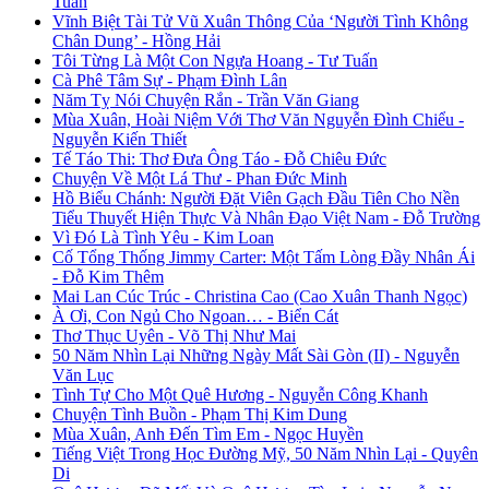
Tuấn
Vĩnh Biệt Tài Tử Vũ Xuân Thông Của ‘Người Tình Không
Chân Dung’ - Hồng Hải
Tôi Từng Là Một Con Ngựa Hoang - Tư Tuấn
Cà Phê Tâm Sự - Phạm Đình Lân
Năm Tỵ Nói Chuyện Rắn - Trần Văn Giang
Mùa Xuân, Hoài Niệm Với Thơ Văn Nguyễn Đình Chiểu -
Nguyễn Kiến Thiết
Tế Táo Thi: Thơ Đưa Ông Táo - Đỗ Chiêu Đức
Chuyện Về Một Lá Thư - Phan Đức Minh
Hồ Biểu Chánh: Người Đặt Viên Gạch Đầu Tiên Cho Nền
Tiểu Thuyết Hiện Thực Và Nhân Đạo Việt Nam - Đỗ Trường
Vì Đó Là Tình Yêu - Kim Loan
Cố Tổng Thống Jimmy Carter: Một Tấm Lòng Đầy Nhân Ái
- Đỗ Kim Thêm
Mai Lan Cúc Trúc - Christina Cao (Cao Xuân Thanh Ngọc)
À Ơi, Con Ngủ Cho Ngoan… - Biển Cát
Thơ Thục Uyên - Võ Thị Như Mai
50 Năm Nhìn Lại Những Ngày Mất Sài Gòn (II) - Nguyễn
Văn Lục
Tình Tự Cho Một Quê Hương - Nguyễn Công Khanh
Chuyện Tình Buồn - Phạm Thị Kim Dung
Mùa Xuân, Anh Đến Tìm Em - Ngọc Huyền
Tiếng Việt Trong Học Đường Mỹ, 50 Năm Nhìn Lại - Quyên
Di