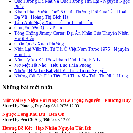
Quê Hương Đã Mất Và Quê Hương Tìm Lại - Nguyễn Ngọc
Phúc
Khám Phá "Vườn Thơ" 5 Chữ, Thương Đời Của Tần Hoài
Dạ Vũ - Hoàng Thị Bích Hà
Tấm Ảnh Ngày Xưa - Lê Thị Thanh Tâm
Chuyện Đêm Qua - Phan
Tổng Thống Jimmy Carter: Đại Ân Nhân Của Thuyền Nhân
Vượt Biển
Chân Quê - Xuân Phương
Nhìn Lại Việc Thi Tú Tài Ở Việt Nam Trước 1975 - Nguyễn
Văn Lục
Năm Tỵ Và Xà Tộc - Phạm Đình Lân, F.A.B.I.
Mơ Một Tết Nào - Tiểu Lục Thần Phong
Những Đứa Trẻ Babylift Và Tôi - Tidoo Nguyễn
Những Cái Tết Đầu Tiên Tại Thụy Sĩ - Trần Thị Nhật Hưng
Những bài mới nhất
Một Vài Kỷ Niệm Với Nhạc Sĩ Lê Trọng Nguyễn - Phương Duy
Shared by Phương Duy
Aug 08th 2026 12:00
Ngược Dòng Phù Du - Ben Oh
Shared by Ben Oh
Aug 08th 2026 12:00
Hương Bồ Kết - Hạo Nhiên Nguyễn Tấn Ích