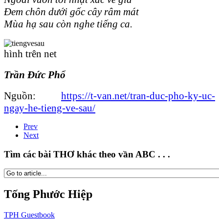
Đem chôn dưới gốc cây râm mát
Mùa hạ sau còn nghe tiếng ca.
hình trên net
Trần Đức Phổ
Nguồn:
https://t-van.net/tran-duc-pho-ky-uc-
ngay-he-tieng-ve-sau/
Prev
Next
Tìm các bài THƠ khác theo vần ABC . . .
Tống Phước Hiệp
TPH
Guestbook