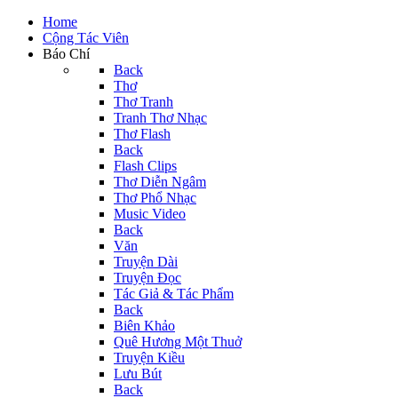
Home
Cộng Tác Viên
Báo Chí
Back
Thơ
Thơ Tranh
Tranh Thơ Nhạc
Thơ Flash
Back
Flash Clips
Thơ Diễn Ngâm
Thơ Phổ Nhạc
Music Video
Back
Văn
Truyện Dài
Truyện Đọc
Tác Giả & Tác Phẩm
Back
Biên Khảo
Quê Hương Một Thuở
Truyện Kiều
Lưu Bút
Back