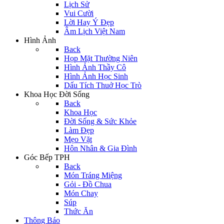
Lịch Sử
Vui Cười
Lời Hay Ý Đẹp
Âm Lịch Việt Nam
Hình Ảnh
Back
Họp Mặt Thường Niên
Hình Ảnh Thầy Cô
Hình Ảnh Học Sinh
Dấu Tích Thuở Học Trò
Khoa Học Đời Sống
Back
Khoa Học
Đời Sống & Sức Khỏe
Làm Đẹp
Mẹo Vặt
Hôn Nhân & Gia Đình
Góc Bếp TPH
Back
Món Tráng Miệng
Gỏi - Đồ Chua
Món Chay
Súp
Thức Ăn
Thông Báo