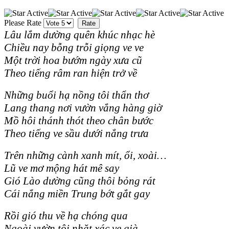
Please Rate
Lâu lắm dường quên khúc nhạc hè
Chiều nay bỗng trỗi giọng ve ve
Một trời hoa bướm ngày xưa cũ
Theo tiếng râm ran hiện trở về
Những buổi hạ nồng tôi thẩn thơ
Lang thang nơi vườn vắng hàng giờ
Mồ hôi thánh thót theo chân bước
Theo tiếng ve sầu dưới nắng trưa
Trên những cành xanh mít, ổi, xoài…
Lũ ve mơ mộng hát mê say
Gió Lào dường cũng thôi bỏng rát
Cái nắng miền Trung bớt gắt gay
Rồi gió thu về hạ chóng qua
Ngoài vườn tôi nhặt xác ve già