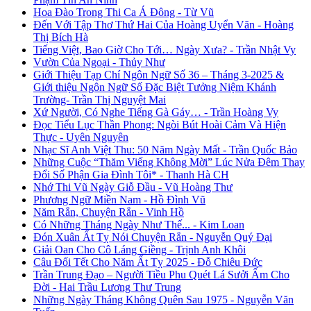
Hoa Đào Trong Thi Ca Á Đông - Từ Vũ
Đến Với Tập Thơ Thứ Hai Của Hoàng Uyển Văn - Hoàng
Thị Bích Hà
Tiếng Việt, Bao Giờ Cho Tới… Ngày Xưa? - Trần Nhật Vy
Vườn Của Ngoại - Thủy Như
Giới Thiệu Tạp Chí Ngôn Ngữ Số 36 – Tháng 3-2025 &
Giới thiệu Ngôn Ngữ Số Đặc Biệt Tưởng Niệm Khánh
Trường- Trần Thị Nguyệt Mai
Xứ Người, Có Nghe Tiếng Gà Gáy… - Trần Hoàng Vy
Đọc Tiểu Lục Thần Phong: Ngòi Bút Hoài Cảm Và Hiện
Thực - Uyên Nguyên
Nhạc Sĩ Anh Việt Thu: 50 Năm Ngày Mất - Trần Quốc Bảo
Những Cuộc “Thăm Viếng Không Mời” Lúc Nửa Đêm Thay
Đổi Số Phận Gia Đình Tôi* - Thanh Hà CH
Nhớ Thi Vũ Ngày Giỗ Đầu - Vũ Hoàng Thư
Phương Ngữ Miền Nam - Hồ Đình Vũ
Năm Rắn, Chuyện Rắn - Vinh Hồ
Có Những Tháng Ngày Như Thế... - Kim Loan
Đón Xuân Ất Tỵ Nói Chuyện Rắn - Nguyễn Quý Đại
Giải Oan Cho Cô Láng Giềng - Trịnh Anh Khôi
Câu Đối Tết Cho Năm Ất Tỵ 2025 - Đỗ Chiêu Đức
Trần Trung Đạo – Người Tiều Phu Quét Lá Sưởi Ấm Cho
Đời - Hai Trầu Lương Thư Trung
Những Ngày Tháng Không Quên Sau 1975 - Nguyễn Văn