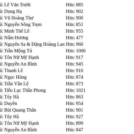
iả: Lê Văn Trước
Hits: 885
iả: Dung Hạ
Hits: 902
iả: Vũ Hoàng Thư
Hits: 900
iả: Nguyễn Sông Trẹm
Hits: 851
iả: Minh Thế Lê
Hits: 955
iả: Nấm Hương
Hits: 477
iả: Nguyên Sa & Đặng Hoàng Lan
Hits: 960
iả: Trần Mộng Tú
Hits: 1000
iả: Tôn Nữ Mỹ Hạnh
Hits: 917
iả: Nguyễn An Bình
Hits: 945
iả: Thanh Lê
Hits: 916
iả: Ngọc Hùng
Hits: 874
ả: Trần Vần Lệ
Hits: 873
iả: Tiểu Lục Thần Phong
Hits: 1021
iả: Túy Hà
Hits: 863
iả: Duyên
Hits: 954
iả: Bùi Quang Thân
Hits: 901
iả: Túy Hà
Hits: 927
iả: Tôn Nữ Mỹ Hạnh
Hits: 899
iả: Nguyễn An Bình
Hits: 847