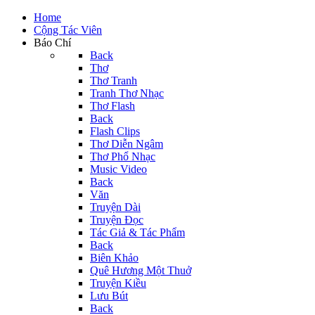
Home
Cộng Tác Viên
Báo Chí
Back
Thơ
Thơ Tranh
Tranh Thơ Nhạc
Thơ Flash
Back
Flash Clips
Thơ Diễn Ngâm
Thơ Phổ Nhạc
Music Video
Back
Văn
Truyện Dài
Truyện Đọc
Tác Giả & Tác Phẩm
Back
Biên Khảo
Quê Hương Một Thuở
Truyện Kiều
Lưu Bút
Back