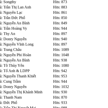
ả: Songthy
Hits: 873
ả: Trần Thị Lan Anh
Hits: 883
iả: Nguyên Lạc
Hits: 861
iả: Trần Đức Phổ
Hits: 850
iả: Nguyễn An Bình
Hits: 849
iả: Trần Hoàng Vy
Hits: 944
iả: Thy An
Hits: 897
iả: Donry Nguyễn
Hits: 940
iả: Nguyễn Vĩnh Long
Hits: 897
iả: Trang Châu
Hits: 1089
iả: Nguyễn Phi Hoàn
Hits: 1048
iả: Nguyễn An Bình
Hits: 938
iả: Tô Thùy Yên
Hits: 1080
iả: Tố Anh & LDPP
Hits: 942
iả: Nguyễn Thanh Khiết
Hits: 953
iả: Cung Trầm
Hits: 944
iả: Donry Nguyễn
Hits: 1032
iả: Nguyễn Thị Khánh Minh
Hits: 930
iả: Thanh Nam
Hits: 870
iả: Đức Phổ
Hits: 933
ả: Trần Thị Nguyệt Mai
Hits: 988