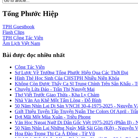
Tống Phước Hiệp
TPH
Guestbook
Flash
Clips
TPH
Cộng Tác Viên
Âm Lịch
Việt Nam
Bài được đọc nhiều nhất
Cộng Tác Viên
Sơ Lược Về Trường Tống Phước Hiệp Qua Các Thời Đại
Hình Thẻ Học Sinh Của CHSTPH Nhiều Niên Khóa
Không Còn Được Thấy Ca Sĩ Trung Chỉnh Trên Sân Khấu - 
Chuyện Lừa Đảo - Trần Thị Nguyệt Mai
Thơ Viết Trước Giao Thừa - Kha Ly Chàm
Nhà Văn An Khê Một Tấm Lòng - Đỗ Bình
50 Năm Nhìn Lại Di Sản VNCH 30-4-1975-2025 - Nguyễn V
Giới Thiệu Tuyển Tập Truyện Ngắn The Colors Of April - Trầ
Đợi Mãi Một Mùa Xuân - Triều Phong
Văn Học Ngoại Ngữ Di Dân Gốc Việt 1975-2025 (Phần II) - 
50 Năm Nhìn Lại Những Ngày Mất Sài Gòn (Kết) - Nguyễn 
Hoa Đào Trong Thi Ca Á Đông - Từ Vũ