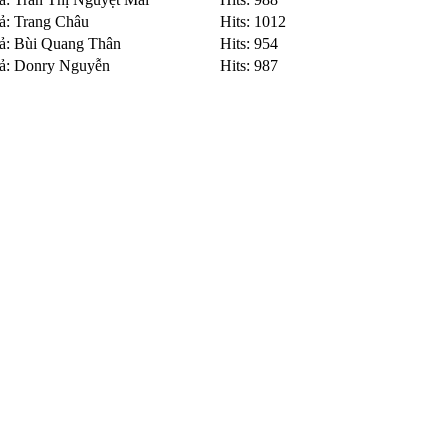
iả: Trang Châu
Hits: 1012
iả: Bùi Quang Thân
Hits: 954
iả: Donry Nguyễn
Hits: 987