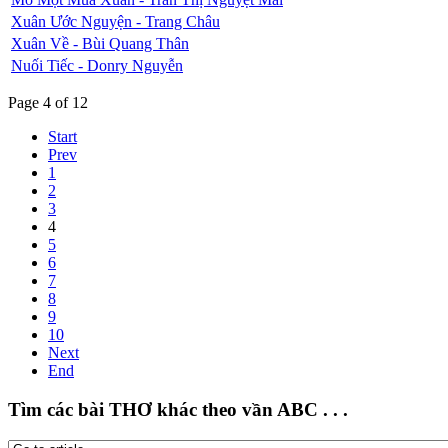
Xuân Ước Nguyện - Trang Châu
Xuân Về - Bùi Quang Thân
Nuối Tiếc - Donry Nguyễn
Page 4 of 12
Start
Prev
1
2
3
4
5
6
7
8
9
10
Next
End
Tìm các bài THƠ khác theo vần ABC . . .