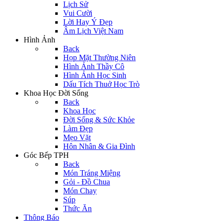
Lịch Sử
Vui Cười
Lời Hay Ý Đẹp
Âm Lịch Việt Nam
Hình Ảnh
Back
Họp Mặt Thường Niên
Hình Ảnh Thầy Cô
Hình Ảnh Học Sinh
Dấu Tích Thuở Học Trò
Khoa Học Đời Sống
Back
Khoa Học
Đời Sống & Sức Khỏe
Làm Đẹp
Mẹo Vặt
Hôn Nhân & Gia Đình
Góc Bếp TPH
Back
Món Tráng Miệng
Gỏi - Đồ Chua
Món Chay
Súp
Thức Ăn
Thông Báo