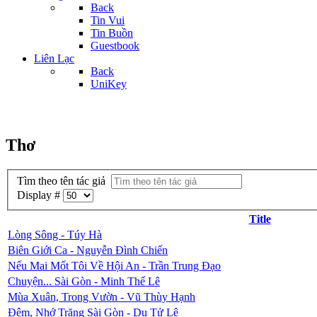
Back
Tin Vui
Tin Buồn
Guestbook
Liên Lạc
Back
UniKey
Thơ
Tìm theo tên tác giả
Display #
Title
Lòng Sông - Túy Hà
Biên Giới Ca - Nguyễn Đình Chiến
Nếu Mai Mốt Tôi Về Hội An - Trần Trung Đạo
Chuyện... Sài Gòn - Minh Thế Lê
Mùa Xuân, Trong Vườn - Vũ Thùy Hạnh
Đêm, Nhớ Trăng Sài Gòn - Du Tử Lê