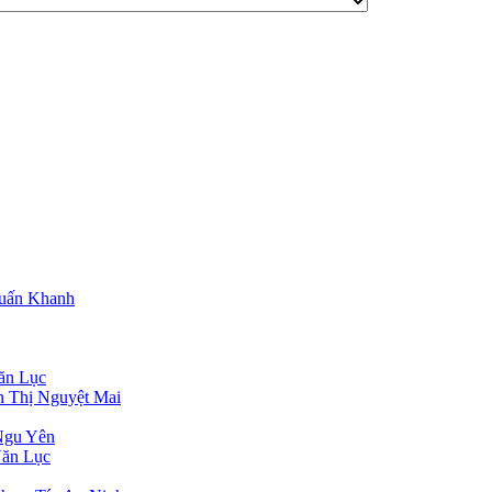
Tuấn Khanh
ăn Lục
n Thị Nguyệt Mai
Ngu Yên
Văn Lục