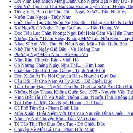
Lời Vĩnh Biệt Muộn Màng Dành Cho Người Bạn Nhảy Dù - 
Đến Với Tập Thơ Thứ Hai Của Hoàng Uyển Văn - Hoàng Thị
Tiếng Việt, Bao Giờ Cho Tới… Ngày Xưa? - Trần Nhật Vy
Vườn Của Ngoại - Thủy Như
Giới Thiệu Tạp Chí Ngôn Ngữ Số 36 – Tháng 3-2025 & Giới
Xứ Người, Có Nghe Tiếng Gà Gáy… - Trần Hoàng Vy
Đọc Tiểu Lục Thần Phong: Ngòi Bút Hoài Cảm Và Hiện Thự
Những Cuộc “Thăm Viếng Không Mời” Lúc Nửa Đêm Thay Đổ
Nhạc Sĩ Anh Việt Thu: 50 Năm Ngày Mất - Trần Quốc Bảo
Nhớ Thi Vũ Ngày Giỗ Đầu - Vũ Hoàng Thư
Phương Ngữ Miền Nam - Hồ Đình Vũ
Năm Rắn, Chuyện Rắn - Vinh Hồ
Có Những Tháng Ngày Như Thế... - Kim Loan
Giải Oan Cho Cô Láng Giềng - Trịnh Anh Khôi
Đón Xuân Ất Tỵ Nói Chuyện Rắn - Nguyễn Quý Đại
Câu Đối Tết Cho Năm Ất Tỵ 2025 - Đỗ Chiêu Đức
Trần Trung Đạo – Người Tiều Phu Quét Lá Sưởi Ấm Cho Đời
Những Ngày Tháng Không Quên Sau 1975 - Nguyễn Văn Tu
Vĩnh Biệt Tài Tử Vũ Xuân Thông Của ‘Người Tình Không C
Tôi Từng Là Một Con Ngựa Hoang - Tư Tuấn
Cà Phê Tâm Sự - Phạm Đình Lân
Mùa Xuân, Hoài Niệm Với Thơ Văn Nguyễn Đình Chiểu - Ng
Năm Tỵ Nói Chuyện Rắn - Trần Văn Giang
Tế Táo Thi: Thơ Đưa Ông Táo - Đỗ Chiêu Đức
Chuyện Về Một Lá Thư - Phan Đức Minh