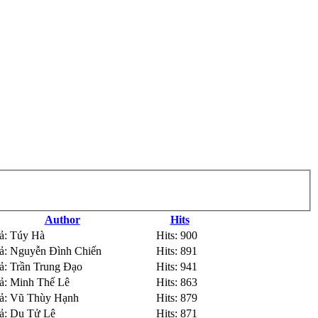
Author
Hits
iả: Túy Hà
Hits: 900
iả: Nguyễn Đình Chiến
Hits: 891
ả: Trần Trung Đạo
Hits: 941
iả: Minh Thế Lê
Hits: 863
iả: Vũ Thùy Hạnh
Hits: 879
iả: Du Tử Lê
Hits: 871