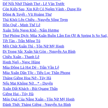
Để Nỗi Nhớ Thành Thơ - Lê Văn Trước
Còn Kiếp Sau, Xin Kết Cỏ Ngậm Vành - Dung Hạ
Đông & Tuyết - Vũ Hoàng Thư
Thả Khói Lên Chiều - Nguyễn Sông Trẹm
Hồn Quê - Minh Thế Lê
Xuân Trên Ngọn Khô - Nấm Hương
Thơ Phỏng Dịch: Mùa Xuân Buồn Lắm Em Ơi! & Spring Is So Sad
Tết Tàn - Trần Mộng Tú
Một Chút Xuân Thì - Tôn Nữ Mỹ Hạnh
Ɖi Trong Sắc Xuân Sài Gòn - Nguyễn An Bình
Chiều Xuân - Thanh Lê
Hạnh Ngộ - Ngọc Hùng
Mùa Đông Là Hạt Dẻ - Trần Vần Lệ
Mùa Xuân Dân Tộc - Tiểu Lục Thần Phong
Tháng Giêng Hoa Nở - Túy Hà
Nếu Mai Không Nở…* - Duyên
Xuân Đất Khách - Bùi Quang Thân
Giêng Hai - Túy Hà
Món Quà Của Nắng Xuân - Tôn Nữ Mỹ Hạnh
Đánh Thức Tháng Giêng - Nguyễn An Bình