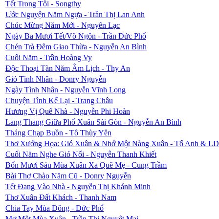
Tết Trong Tôi - Songthy
Ước Nguyện Năm Ngựa - Trần Thị Lan Anh
Chúc Mừng Năm Mới - Nguyên Lạc
Ngày Ba Mươi Tết/Vô Ngôn - Trần Đức Phổ
Chén Trà Đêm Giao Thừa - Nguyễn An Bình
Cuối Năm - Trần Hoàng Vy
Độc Thoại Tàn Năm Âm Lịch - Thy An
Gió Tình Nhân - Donry Nguyễn
Ngày Tình Nhân - Nguyễn Vĩnh Long
Chuyện Tình Kể Lại - Trang Châu
Hương Vị Quê Nhà - Nguyễn Phi Hoàn
Lang Thang Giữa Phố Xuân Sài Gòn - Nguyễn An Bình
Tháng Chạp Buồn - Tô Thùy Yên
Thơ Xướng Họa: Gió Xuân & Nhớ Một Nàng Xuân - Tố Anh & L
Cuối Năm Nghe Gió Nổi - Nguyễn Thanh Khiết
Bốn Mươi Sáu Mùa Xuân Xa Quê Mẹ - Cung Trầm
Bài Thơ Chào Năm Cũ - Donry Nguyễn
Tết Đang Vào Nhà - Nguyễn Thị Khánh Minh
Thơ Xuân Đất Khách - Thanh Nam
Chia Tay Mùa Đông - Đức Phổ
Mơ Một Mùa Xuân - Trần Thị Nguyệt Mai