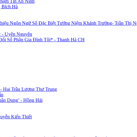
Phạm Tín An Ninh
 Bích Hà
 thiệu Ngôn Ngữ Số Đặc Biệt Tưởng Niệm Khánh Trường- Trần Thị N
c - Uyên Nguyên
i Số Phận Gia Đình Tôi* - Thanh Hà CH
 - Hai Trầu Lương Thư Trung
ấn
hân Dung’ - Hồng Hải
uyễn Kiến Thiết