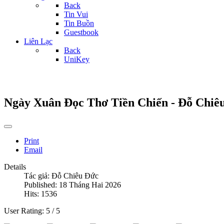
Back
Tin Vui
Tin Buồn
Guestbook
Liên Lạc
Back
UniKey
Ngày Xuân Đọc Thơ Tiền Chiến - Đỗ Chiê
Print
Email
Details
Tác giả:
Đỗ Chiêu Đức
Published: 18 Tháng Hai 2026
Hits: 1536
User Rating:
5
/
5