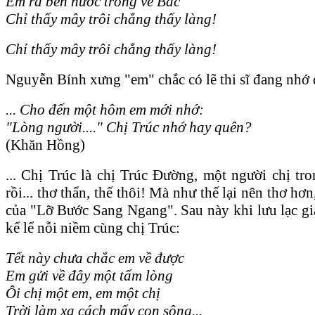
Em ra bến nước trông về Bắc
Chỉ thấy mây trôi chẳng thấy làng!
Chỉ thấy mây trôi chẳng thấy làng!
Nguyễn Bính xưng "em" chắc có lẽ thi sĩ đang nhớ 
... Cho đến một hôm em mới nhớ:
"Lòng người...." Chị Trúc nhớ hay quên?
(Khăn Hồng)
... Chị Trúc là chị Trúc Đường, một người chị t
rồi... thơ thẩn, thế thôi! Mà như thế lại nên thơ 
của "Lỡ Bước Sang Ngang". Sau này khi lưu lạc g
kể lể nỗi niềm cùng chị Trúc:
Tết này chưa chắc em về được
Em gửi về đây một tấm lòng
Ôi chị một em, em một chị
Trời làm xa cách mấy con sông...