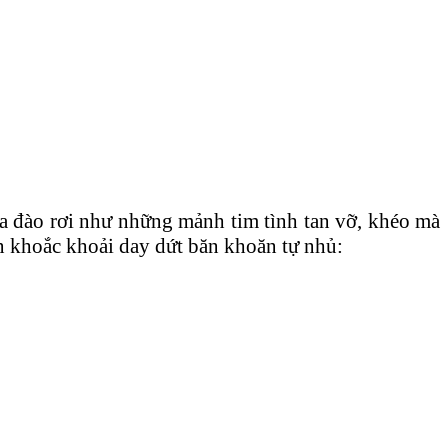
a đào rơi như những mảnh tim tình tan vỡ, khéo mà
n khoắc khoải day dứt băn khoăn tự nhủ: