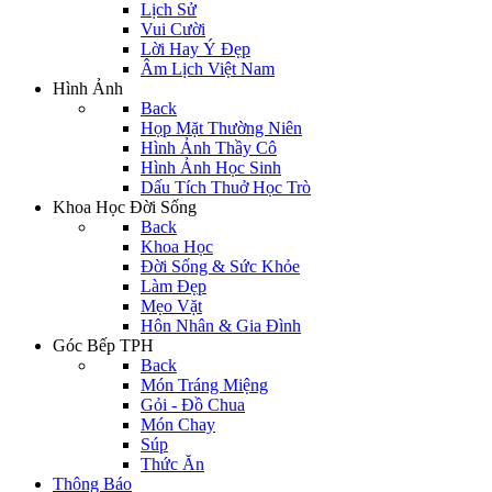
Lịch Sử
Vui Cười
Lời Hay Ý Đẹp
Âm Lịch Việt Nam
Hình Ảnh
Back
Họp Mặt Thường Niên
Hình Ảnh Thầy Cô
Hình Ảnh Học Sinh
Dấu Tích Thuở Học Trò
Khoa Học Đời Sống
Back
Khoa Học
Đời Sống & Sức Khỏe
Làm Đẹp
Mẹo Vặt
Hôn Nhân & Gia Đình
Góc Bếp TPH
Back
Món Tráng Miệng
Gỏi - Đồ Chua
Món Chay
Súp
Thức Ăn
Thông Báo