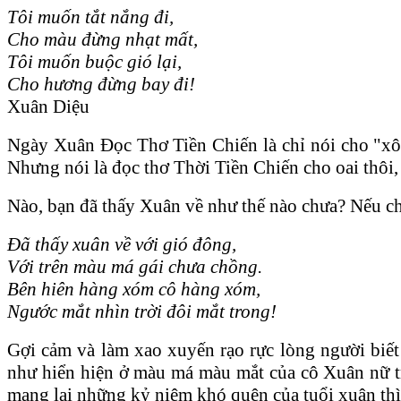
Tôi muốn tắt nắng đi,
Cho màu đừng nhạt mất,
Tôi muốn buộc gió lại,
Cho hương đừng bay đi!
Xuân Diệu
Ngày Xuân Đọc Thơ Tiền Chiến là chỉ nói cho "xôm
Nhưng nói là đọc thơ Thời Tiền Chiến cho oai thôi
Nào, bạn đã thấy Xuân về như thế nào chưa? Nếu c
Đã thấy xuân về với gió đông,
Với trên màu má gái chưa chồng.
Bên hiên hàng xóm cô hàng xóm,
Ngước mắt nhìn trời đôi mắt trong!
Gợi cảm và làm xao xuyến rạo rực lòng người biế
như hiển hiện ở màu má màu mắt của cô Xuân nữ tr
mang lại những kỷ niệm khó quên của tuổi xuân thì