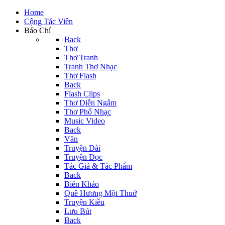
Home
Cộng Tác Viên
Báo Chí
Back
Thơ
Thơ Tranh
Tranh Thơ Nhạc
Thơ Flash
Back
Flash Clips
Thơ Diễn Ngâm
Thơ Phổ Nhạc
Music Video
Back
Văn
Truyện Dài
Truyện Đọc
Tác Giả & Tác Phẩm
Back
Biên Khảo
Quê Hương Một Thuở
Truyện Kiều
Lưu Bút
Back