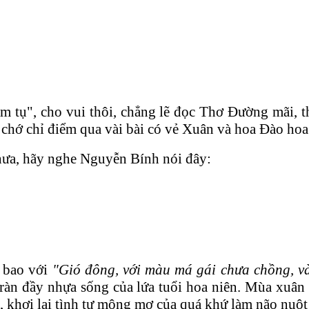
 tụ", cho vui thôi, chẳng lẽ đọc Thơ Đường mãi, th
, chớ chỉ điểm qua vài bài có vẻ Xuân và hoa Đào ho
hưa, hãy nghe Nguyễn Bính nói đây:
t bao với
"Gió đông, với màu má gái chưa chồng, và
àn đầy nhựa sống của lứa tuổi hoa niên. Mùa xuân 
, khơi lại tình tự mộng mơ của quá khứ làm não nuột