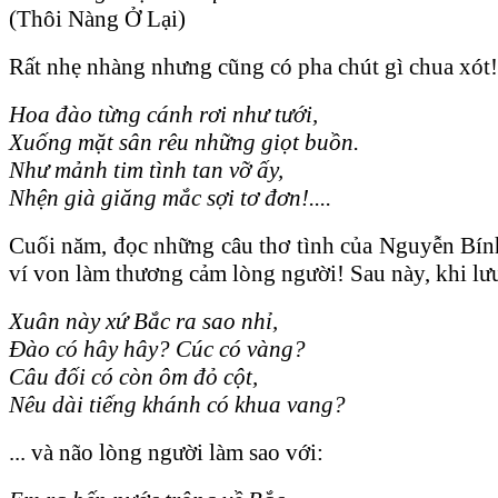
(Thôi Nàng Ở Lại)
Rất nhẹ nhàng nhưng cũng có pha chút gì chua xót
Hoa đào từng cánh rơi như tưới,
Xuống mặt sân rêu những giọt buồn.
Như mảnh tim tình tan vỡ ấy,
Nhện già giăng mắc sợi tơ đơn!....
Cuối năm, đọc những câu thơ tình của Nguyễn Bính
ví von làm thương cảm lòng người! Sau này, khi lư
Xuân này xứ Bắc ra sao nhỉ,
Đào có hây hây? Cúc có vàng?
Câu đối có còn ôm đỏ cột,
Nêu dài tiếng khánh có khua vang?
... và não lòng người làm sao với: