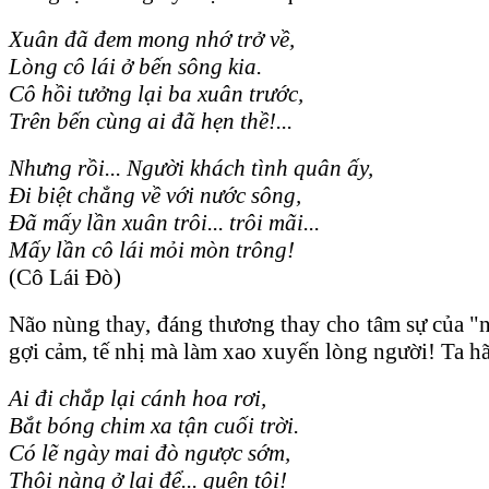
Xuân đã đem mong nhớ trở về,
Lòng cô lái ở bến sông kia.
Cô hồi tưởng lại ba xuân trước,
Trên bến cùng ai đã hẹn thề!...
Nhưng rồi... Người khách tình quân ấy,
Đi biệt chẳng về với nước sông,
Đã mấy lần xuân trôi... trôi mãi...
Mấy lần cô lái mỏi mòn trông!
(Cô Lái Đò)
Não nùng thay, đáng thương thay cho tâm sự của "
gợi cảm, tế nhị mà làm xao xuyến lòng người! Ta h
Ai đi chắp lại cánh hoa rơi,
Bắt bóng chim xa tận cuối trời.
Có lẽ ngày mai đò ngược sớm,
Thôi nàng ở lại để... quên tôi!