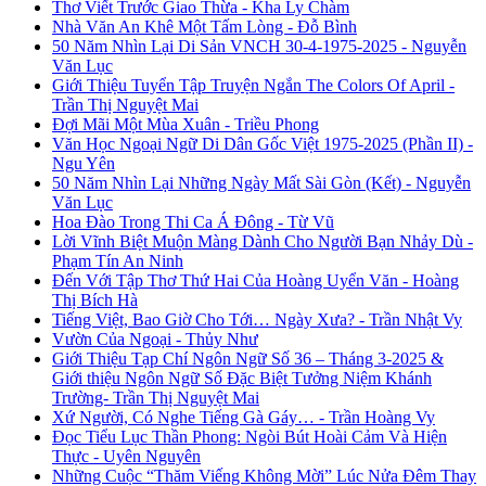
Thơ Viết Trước Giao Thừa - Kha Ly Chàm
Nhà Văn An Khê Một Tấm Lòng - Đỗ Bình
50 Năm Nhìn Lại Di Sản VNCH 30-4-1975-2025 - Nguyễn
Văn Lục
Giới Thiệu Tuyển Tập Truyện Ngắn The Colors Of April -
Trần Thị Nguyệt Mai
Đợi Mãi Một Mùa Xuân - Triều Phong
Văn Học Ngoại Ngữ Di Dân Gốc Việt 1975-2025 (Phần II) -
Ngu Yên
50 Năm Nhìn Lại Những Ngày Mất Sài Gòn (Kết) - Nguyễn
Văn Lục
Hoa Đào Trong Thi Ca Á Đông - Từ Vũ
Lời Vĩnh Biệt Muộn Màng Dành Cho Người Bạn Nhảy Dù -
Phạm Tín An Ninh
Đến Với Tập Thơ Thứ Hai Của Hoàng Uyển Văn - Hoàng
Thị Bích Hà
Tiếng Việt, Bao Giờ Cho Tới… Ngày Xưa? - Trần Nhật Vy
Vườn Của Ngoại - Thủy Như
Giới Thiệu Tạp Chí Ngôn Ngữ Số 36 – Tháng 3-2025 &
Giới thiệu Ngôn Ngữ Số Đặc Biệt Tưởng Niệm Khánh
Trường- Trần Thị Nguyệt Mai
Xứ Người, Có Nghe Tiếng Gà Gáy… - Trần Hoàng Vy
Đọc Tiểu Lục Thần Phong: Ngòi Bút Hoài Cảm Và Hiện
Thực - Uyên Nguyên
Những Cuộc “Thăm Viếng Không Mời” Lúc Nửa Đêm Thay