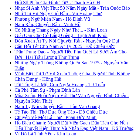
Đổi Số Phận Gia Đình Tôi* - Thanh Hà CH
Nhạc Sĩ Anh Việt Thu: 50 Năm Ngày Mất - Trần Quốc Bảo
Nhớ Thi Vũ Ngày Giỗ Đầu - Vũ Hoàng Thư
Phương Ngữ Miền Nam - Hồ Đình Vũ
Năm Rắn, Chuyện Rắn - Vinh Hồ
Có Những Tháng Ngày Như Thế... - Kim Loan
Giải Oan Cho Cô Láng Giềng - Trịnh Anh Khôi
Đón Xuân Ất Tỵ Nói Chuyện Rắn - Nguyễn Quý Đại
Câu Đối Tết Cho Năm Ất Tỵ 2025 - Đỗ Chiêu Đức
Trần Trung Đạo – Người Tiều Phu Quét Lá Sưởi Ấm Cho
Đời - Hai Trầu Lương Thư Trung
Những Ngày Tháng Không Quên Sau 1975 - Nguyễn Văn
Tuấn
Vĩnh Biệt Tài Tử Vũ Xuân Thông Của ‘Người Tình Không
Chân Dung’ - Hồng Hải
Tôi Từng Là Một Con Ngựa Hoang - Tư Tuấn
Cà Phê Tâm Sự - Phạm Đình Lân
Mùa Xuân, Hoài Niệm Với Thơ Văn Nguyễn Đình Chiểu -
Nguyễn Kiến Thiết
Năm Tỵ Nói Chuyện Rắn - Trần Văn Giang
Tế Táo Thi: Thơ Đưa Ông Táo - Đỗ Chiêu Đức
Chuyện Về Một Lá Thư - Phan Đức Minh
Hồ Biểu Chánh: Người Đặt Viên Gạch Đầu Tiên Cho Nền
Tiểu Thuyết Hiện Thực Và Nhân Đạo Việt Nam - Đỗ Trường
Vì Đó Là Tình Yêu - Kim Loan