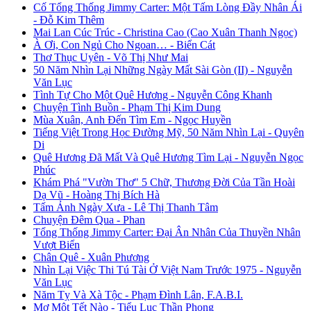
Cố Tổng Thống Jimmy Carter: Một Tấm Lòng Đầy Nhân Ái
- Đỗ Kim Thêm
Mai Lan Cúc Trúc - Christina Cao (Cao Xuân Thanh Ngọc)
À Ơi, Con Ngủ Cho Ngoan… - Biển Cát
Thơ Thục Uyên - Võ Thị Như Mai
50 Năm Nhìn Lại Những Ngày Mất Sài Gòn (II) - Nguyễn
Văn Lục
Tình Tự Cho Một Quê Hương - Nguyễn Công Khanh
Chuyện Tình Buồn - Phạm Thị Kim Dung
Mùa Xuân, Anh Đến Tìm Em - Ngọc Huyền
Tiếng Việt Trong Học Đường Mỹ, 50 Năm Nhìn Lại - Quyên
Di
Quê Hương Đã Mất Và Quê Hương Tìm Lại - Nguyễn Ngọc
Phúc
Khám Phá "Vườn Thơ" 5 Chữ, Thương Đời Của Tần Hoài
Dạ Vũ - Hoàng Thị Bích Hà
Tấm Ảnh Ngày Xưa - Lê Thị Thanh Tâm
Chuyện Đêm Qua - Phan
Tổng Thống Jimmy Carter: Đại Ân Nhân Của Thuyền Nhân
Vượt Biển
Chân Quê - Xuân Phương
Nhìn Lại Việc Thi Tú Tài Ở Việt Nam Trước 1975 - Nguyễn
Văn Lục
Năm Tỵ Và Xà Tộc - Phạm Đình Lân, F.A.B.I.
Mơ Một Tết Nào - Tiểu Lục Thần Phong