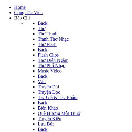
Home
Cộng Tác Viên
Báo Chí
Back
Thơ
Thơ Tranh
Tranh Thơ Nhạc
Thơ Flash
Back
Flash Clips
Thơ Diễn Ngâm
Thơ Phổ Nhạc
Music Video
Back
Văn
Truyện Dài
Truyện Đọc
Tác Giả & Tác Phẩm
Back
Biên Khảo
Quê Hương Một Thuở
Truyện Kiều
Lưu Bút
Back