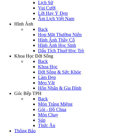
Lịch Sử
Vui Cười
Lời Hay Ý Đẹp
Âm Lịch Việt Nam
Hình Ảnh
Back
Họp Mặt Thường Niên
Hình Ảnh Thầy Cô
Hình Ảnh Học Sinh
Dấu Tích Thuở Học Trò
Khoa Học Đời Sống
Back
Khoa Học
Đời Sống & Sức Khỏe
Làm Đẹp
Mẹo Vặt
Hôn Nhân & Gia Đình
Góc Bếp TPH
Back
Món Tráng Miệng
Gỏi - Đồ Chua
Món Chay
Súp
Thức Ăn
Thông Báo