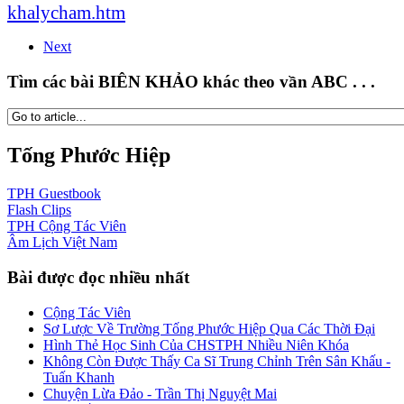
khalycham.htm
Next
Tìm các bài BIÊN KHẢO khác theo vần ABC . . .
Tống Phước Hiệp
TPH
Guestbook
Flash
Clips
TPH
Cộng Tác Viên
Âm Lịch
Việt Nam
Bài được đọc nhiều nhất
Cộng Tác Viên
Sơ Lược Về Trường Tống Phước Hiệp Qua Các Thời Đại
Hình Thẻ Học Sinh Của CHSTPH Nhiều Niên Khóa
Không Còn Được Thấy Ca Sĩ Trung Chỉnh Trên Sân Khấu -
Tuấn Khanh
Chuyện Lừa Đảo - Trần Thị Nguyệt Mai