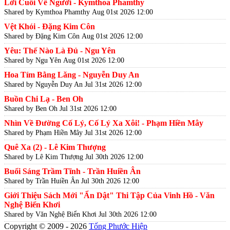
Lời Cuối Về Người - Kymthoa Phamthy
Shared by Kymthoa Phamthy
Aug 01st 2026 12:00
Vệt Khói - Đặng Kim Côn
Shared by Đặng Kim Côn
Aug 01st 2026 12:00
Yêu: Thế Nào Là Đủ - Ngu Yên
Shared by Ngu Yên
Aug 01st 2026 12:00
Hoa Tím Bằng Lăng - Nguyễn Duy An
Shared by Nguyễn Duy An
Jul 31st 2026 12:00
Buồn Chi Lạ - Ben Oh
Shared by Ben Oh
Jul 31st 2026 12:00
Nhìn Về Đường Cố Lý, Cố Lý Xa Xôi! - Phạm Hiền Mây
Shared by Phạm Hiền Mây
Jul 31st 2026 12:00
Quê Xa (2) - Lê Kim Thượng
Shared by Lê Kim Thượng
Jul 30th 2026 12:00
Buổi Sáng Trầm Tĩnh - Trần Huiền Ân
Shared by Trần Huiền Ân
Jul 30th 2026 12:00
Giới Thiệu Sách Mới "Ẩn Dật" Thi Tập Của Vinh Hồ - Văn
Nghệ Biển Khơi
Shared by Văn Nghệ Biển Khơi
Jul 30th 2026 12:00
Copyright © 2009 - 2026
Tống Phước Hiệp