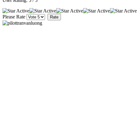
User Rating:
5
/
5
Please Rate