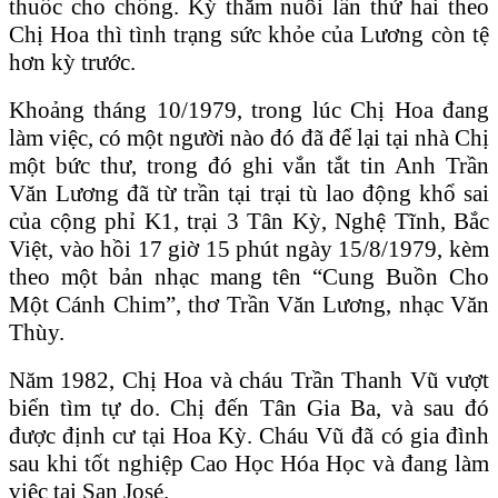
thuốc cho chồng. Kỳ thăm nuôi lần thứ hai theo
Chị Hoa thì tình trạng sức khỏe của Lương còn tệ
hơn kỳ trước.
Khoảng tháng 10/1979, trong lúc Chị Hoa đang
làm việc, có một người nào đó đã để lại tại nhà Chị
một bức thư, trong đó ghi vắn tắt tin Anh Trần
Văn Lương đã từ trần tại trại tù lao động khổ sai
của cộng phỉ K1, trại 3 Tân Kỳ, Nghệ Tĩnh, Bắc
Việt, vào hồi 17 giờ 15 phút ngày 15/8/1979, kèm
theo một bản nhạc mang tên “Cung Buồn Cho
Một Cánh Chim”, thơ Trần Văn Lương, nhạc Văn
Thùy.
Năm 1982, Chị Hoa và cháu Trần Thanh Vũ vượt
biển tìm tự do. Chị đến Tân Gia Ba, và sau đó
được định cư tại Hoa Kỳ. Cháu Vũ đã có gia đình
sau khi tốt nghiệp Cao Học Hóa Học và đang làm
việc tại San José.