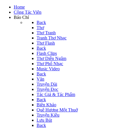
Home
Cộng Tác Viên
Báo Chí
Back
Thơ
Thơ Tranh
Tranh Thơ Nhạc
Thơ Flash
Back
Flash Clips
Thơ Diễn Ngâm
Thơ Phổ Nhạc
Music Video
Back
Văn
Truyện Dài
Truyện Đọc
Tác Giả & Tác Phẩm
Back
Biên Khảo
Quê Hương Một Thuở
Truyện Kiều
Lưu Bút
Back