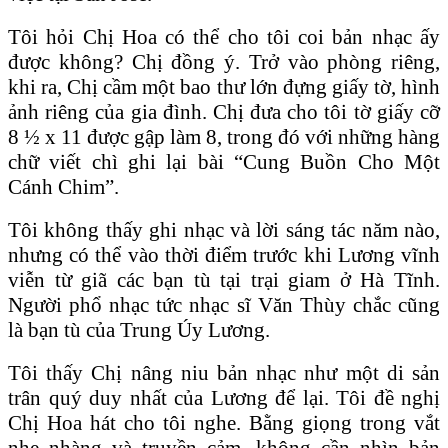
Tôi hỏi Chị Hoa có thể cho tôi coi bản nhạc ấy
được không? Chị đồng ý. Trở vào phòng riêng,
khi ra, Chị cầm một bao thư lớn đựng giấy tờ, hình
ảnh riêng của gia đình. Chị đưa cho tôi tờ giấy cỡ
8 ½ x 11 được gập làm 8, trong đó với những hàng
chữ viết chì ghi lại bài “Cung Buồn Cho Một
Cánh Chim”.
Tôi không thấy ghi nhạc và lời sáng tác năm nào,
nhưng có thể vào thời điểm trước khi Lương vĩnh
viễn từ giã các bạn tù tại trại giam ở Hà Tĩnh.
Người phổ nhạc tức nhạc sĩ Văn Thùy chắc cũng
là bạn tù của Trung Úy Lương.
Tôi thấy Chị nâng niu bản nhạc như một di sản
trân quý duy nhất của Lương để lại. Tôi đề nghị
Chị Hoa hát cho tôi nghe. Bằng giọng trong vắt
nhẹ nhàng và truyền cảm, không cần nhìn bản