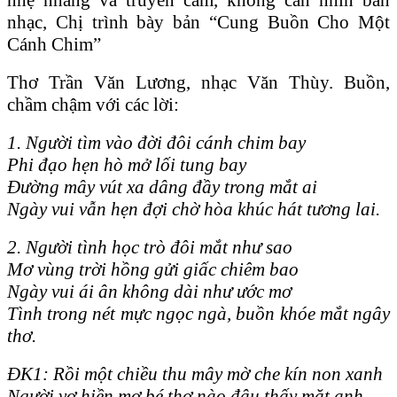
nhạc, Chị trình bày bản “Cung Buồn Cho Một
Cánh Chim”
Thơ Trần Văn Lương, nhạc Văn Thùy. Buồn,
chầm chậm với các lời:
1. Người tìm vào đời đôi cánh chim bay
Phi đạo hẹn hò mở lối tung bay
Đường mây vút xa dâng đầy trong mắt ai
Ngày vui vẫn hẹn đợi chờ hòa khúc hát tương lai.
2. Người tình học trò đôi mắt như sao
Mơ vùng trời hồng gửi giấc chiêm bao
Ngày vui ái ân không dài như ước mơ
Tình trong nét mực ngọc ngà, buồn khóe mắt ngây
thơ.
ĐK1: Rồi một chiều thu mây mờ che kín non xanh
Người vợ hiền mơ bé thơ nào đâu thấy mặt anh