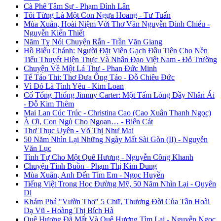
Cà Phê Tâm Sự - Phạm Đình Lân
Tôi Từng Là Một Con Ngựa Hoang - Tư Tuấn
Mùa Xuân, Hoài Niệm Với Thơ Văn Nguyễn Đình Chiểu -
Nguyễn Kiến Thiết
Năm Tỵ Nói Chuyện Rắn - Trần Văn Giang
Hồ Biểu Chánh: Người Đặt Viên Gạch Đầu Tiên Cho Nền
Tiểu Thuyết Hiện Thực Và Nhân Đạo Việt Nam - Đỗ Trường
Chuyện Về Một Lá Thư - Phan Đức Minh
Tế Táo Thi: Thơ Đưa Ông Táo - Đỗ Chiêu Đức
Vì Đó Là Tình Yêu - Kim Loan
Cố Tổng Thống Jimmy Carter: Một Tấm Lòng Đầy Nhân Ái
- Đỗ Kim Thêm
Mai Lan Cúc Trúc - Christina Cao (Cao Xuân Thanh Ngọc)
À Ơi, Con Ngủ Cho Ngoan… - Biển Cát
Thơ Thục Uyên - Võ Thị Như Mai
50 Năm Nhìn Lại Những Ngày Mất Sài Gòn (II) - Nguyễn
Văn Lục
Tình Tự Cho Một Quê Hương - Nguyễn Công Khanh
Chuyện Tình Buồn - Phạm Thị Kim Dung
Mùa Xuân, Anh Đến Tìm Em - Ngọc Huyền
Tiếng Việt Trong Học Đường Mỹ, 50 Năm Nhìn Lại - Quyên
Di
Khám Phá "Vườn Thơ" 5 Chữ, Thương Đời Của Tần Hoài
Dạ Vũ - Hoàng Thị Bích Hà
Quê Hương Đã Mất Và Quê Hương Tìm Lại - Nguyễn Ngọc