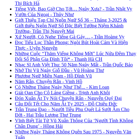
Thị Bích Hà
Tiếng Việt, Bao Giờ Cho Tới… Ngày Xưa? - Trần Nhật Vy
Vườn Của Ngoại - Thủy Như
Giới Thiệu Tạp Chí Ngôn Ngữ Số 36 – Tháng 3-2025 &
Giới thiệu Ngôn Ngữ Số Đặc Biệt Tưởng Niệm Khánh
Trường- Trần Thị Nguyệt Mai
Xứ Người, Có Nghe Tiếng Gà Gáy… - Trần Hoàng Vy
Đọc Tiểu Lục Thần Phong: Ngòi Bút Hoài Cảm Và Hiện
Thực - Uyên Nguyên
Những Cuộc “Thăm Viếng Không Mời” Lúc Nửa Đêm Thay
Đổi Số Phận Gia Đình Tôi* - Thanh Hà CH
Nhạc Sĩ Anh Việt Thu: 50 Năm Ngày Mất - Trần Quốc Bảo
Nhớ Thi Vũ Ngày Giỗ Đầu - Vũ Hoàng Thư
Phương Ngữ Miền Nam - Hồ Đình Vũ
Năm Rắn, Chuyện Rắn - Vinh Hồ
Có Những Tháng Ngày Như Thế... - Kim Loan
Giải Oan Cho Cô Láng Giềng - Trịnh Anh Khôi
Đón Xuân Ất Tỵ Nói Chuyện Rắn - Nguyễn Quý Đại
Câu Đối Tết Cho Năm Ất Tỵ 2025 - Đỗ Chiêu Đức
Trần Trung Đạo – Người Tiều Phu Quét Lá Sưởi Ấm Cho
Đời - Hai Trầu Lương Thư Trung
Vĩnh Biệt Tài Tử Vũ Xuân Thông Của ‘Người Tình Không
Chân Dung’ - Hồng Hải
Những Ngày Tháng Không Quên Sau 1975 - Nguyễn Văn
Tuấn