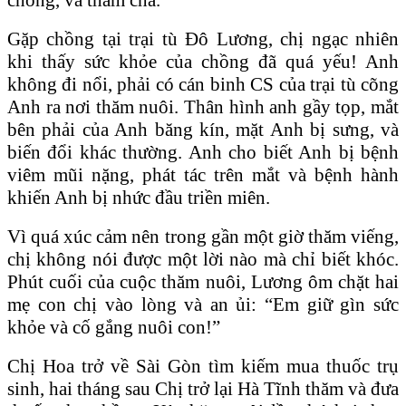
Gặp chồng tại trại tù Đô Lương, chị ngạc nhiên
khi thấy sức khỏe của chồng đã quá yếu! Anh
không đi nổi, phải có cán binh CS của trại tù cõng
Anh ra nơi thăm nuôi. Thân hình anh gầy tọp, mắt
bên phải của Anh băng kín, mặt Anh bị sưng, và
biến đổi khác thường. Anh cho biết Anh bị bệnh
viêm mũi nặng, phát tác trên mắt và bệnh hành
khiến Anh bị nhức đầu triền miên.
Vì quá xúc cảm nên trong gần một giờ thăm viếng,
chị không nói được một lời nào mà chỉ biết khóc.
Phút cuối của cuộc thăm nuôi, Lương ôm chặt hai
mẹ con chị vào lòng và an ủi: “Em giữ gìn sức
khỏe và cố gắng nuôi con!”
Chị Hoa trở về Sài Gòn tìm kiếm mua thuốc trụ
sinh, hai tháng sau Chị trở lại Hà Tĩnh thăm và đưa