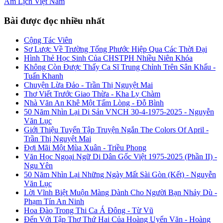
Âm Lịch
Việt Nam
Bài được đọc nhiều nhất
Cộng Tác Viên
Sơ Lược Về Trường Tống Phước Hiệp Qua Các Thời Đại
Hình Thẻ Học Sinh Của CHSTPH Nhiều Niên Khóa
Không Còn Được Thấy Ca Sĩ Trung Chỉnh Trên Sân Khấu -
Tuấn Khanh
Chuyện Lừa Đảo - Trần Thị Nguyệt Mai
Thơ Viết Trước Giao Thừa - Kha Ly Chàm
Nhà Văn An Khê Một Tấm Lòng - Đỗ Bình
50 Năm Nhìn Lại Di Sản VNCH 30-4-1975-2025 - Nguyễn
Văn Lục
Giới Thiệu Tuyển Tập Truyện Ngắn The Colors Of April -
Trần Thị Nguyệt Mai
Đợi Mãi Một Mùa Xuân - Triều Phong
Văn Học Ngoại Ngữ Di Dân Gốc Việt 1975-2025 (Phần II) -
Ngu Yên
50 Năm Nhìn Lại Những Ngày Mất Sài Gòn (Kết) - Nguyễn
Văn Lục
Lời Vĩnh Biệt Muộn Màng Dành Cho Người Bạn Nhảy Dù -
Phạm Tín An Ninh
Hoa Đào Trong Thi Ca Á Đông - Từ Vũ
Đến Với Tập Thơ Thứ Hai Của Hoàng Uyển Văn - Hoàng