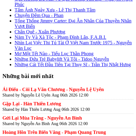
Phúc
Tấm Ảnh Ngày Xưa - Lê Thị Thanh Tâm
Chuyện Đêm Qua - Phan
Tổng Thống Jimmy Carter: Đại Ân Nhân Của Thuyền Nhân
Vượt Biển
Chân Quê - Xuân Phương
Năm Tỵ Và Xà Tộc - Phạm Đình Lân, F.A.B.I.
Nhìn Lại Việc Thi Tú Tài Ở Việt Nam Trước 1975 - Nguyễn
Văn Lục
Mơ Một Tết Nào - Tiểu Lục Thần Phong
Những Đứa Trẻ Babylift Và Tôi - Tidoo Nguyễn
Những Cái Tết Đầu Tiên Tại Thụy Sĩ - Trần Thị Nhật Hưng
Những bài mới nhất
Ái Điểu - Cõi Lạ Văn Chương - Nguyễn Lệ Uyên
Shared by Nguyễn Lệ Uyên
Aug 06th 2026 12:00
Gặp Lại - Hàn Thiên Lương
Shared by Hàn Thiên Lương
Aug 06th 2026 12:00
Gửi Lại Mùa Trăng - Nguyễn An Bình
Shared by Nguyễn An Bình
Aug 06th 2026 12:00
Hoàng Hôn Trên Biển Vắng - Phạm Quang Trung