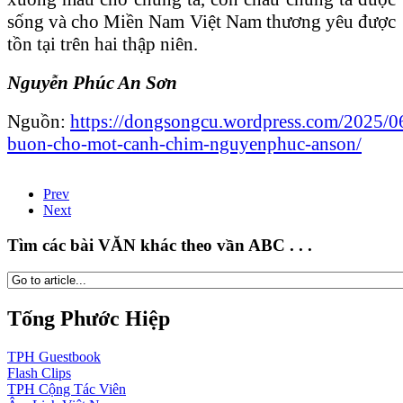
sống và cho Miền Nam Việt Nam thương yêu được
tồn tại trên hai thập niên.
Nguyễn Phúc An Sơn
Nguồn:
https://dongsongcu.wordpress.com/2025/0
buon-cho-mot-canh-chim-nguyenphuc-anson/
Prev
Next
Tìm các bài VĂN khác theo vần ABC . . .
Tống Phước Hiệp
TPH
Guestbook
Flash
Clips
TPH
Cộng Tác Viên