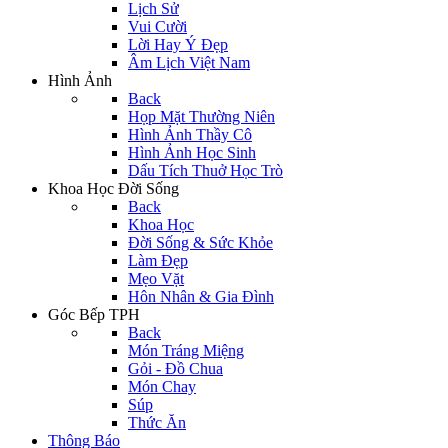
Lịch Sử
Vui Cười
Lời Hay Ý Đẹp
Âm Lịch Việt Nam
Hình Ảnh
Back
Họp Mặt Thường Niên
Hình Ảnh Thầy Cô
Hình Ảnh Học Sinh
Dấu Tích Thuở Học Trò
Khoa Học Đời Sống
Back
Khoa Học
Đời Sống & Sức Khỏe
Làm Đẹp
Mẹo Vặt
Hôn Nhân & Gia Đình
Góc Bếp TPH
Back
Món Tráng Miệng
Gỏi - Đồ Chua
Món Chay
Súp
Thức Ăn
Thông Báo