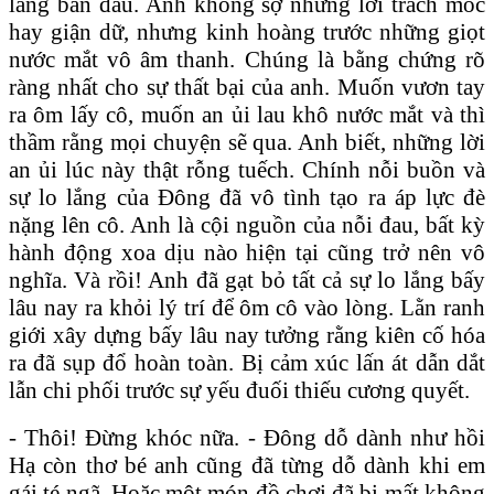
lắng ban đầu. Anh không sợ những lời trách móc
hay giận dữ, nhưng kinh hoàng trước những giọt
nước mắt vô âm thanh. Chúng là bằng chứng rõ
ràng nhất cho sự thất bại của anh. Muốn vươn tay
ra ôm lấy cô, muốn an ủi lau khô nước mắt và thì
thầm rằng mọi chuyện sẽ qua. Anh biết, những lời
an ủi lúc này thật rỗng tuếch. Chính nỗi buồn và
sự lo lắng của Đông đã vô tình tạo ra áp lực đè
nặng lên cô. Anh là cội nguồn của nỗi đau, bất kỳ
hành động xoa dịu nào hiện tại cũng trở nên vô
nghĩa. Và rồi! Anh đã gạt bỏ tất cả sự lo lắng bấy
lâu nay ra khỏi lý trí để ôm cô vào lòng. Lằn ranh
giới xây dựng bấy lâu nay tưởng rằng kiên cố hóa
ra đã sụp đổ hoàn toàn. Bị cảm xúc lấn át dẫn dắt
lẫn chi phối trước sự yếu đuối thiếu cương quyết.
- Thôi! Đừng khóc nữa. - Đông dỗ dành như hồi
Hạ còn thơ bé anh cũng đã từng dỗ dành khi em
gái té ngã. Hoặc một món đồ chơi đã bị mất không