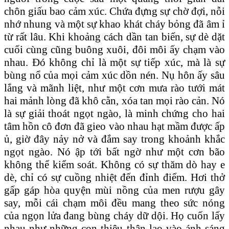
chôn giấu bao cảm xúc. Chứa đựng sự chờ đợi, nỗi
nhớ nhung và một sự khao khát cháy bỏng đã âm ỉ
từ rất lâu. Khi khoảng cách dần tan biến, sự dè dặt
cuối cùng cũng buông xuôi, đôi môi ấy chạm vào
nhau. Đó không chỉ là một sự tiếp xúc, mà là sự
bùng nổ của mọi cảm xúc dồn nén. Nụ hôn ấy sâu
lắng và mãnh liệt, như một cơn mưa rào tưới mát
hai mảnh lòng đã khô cằn, xóa tan mọi rào cản. Nó
là sự giải thoát ngọt ngào, là minh chứng cho hai
tâm hồn cô đơn đã gieo vào nhau hạt mầm được ấp
ủ, giờ đây nảy nở và đắm say trong khoảnh khắc
ngọt ngào. Nó ập tới bất ngờ như một cơn bão
không thể kiểm soát. Không có sự thăm dò hay e
dè, chỉ có sự cuồng nhiệt đến đỉnh điểm. Hơi thở
gấp gáp hòa quyện mùi nồng của men rượu gây
say, mỗi cái chạm môi đều mang theo sức nóng
của ngọn lửa đang bùng cháy dữ dội. Họ cuốn lấy
nhau như những con thiêu thân lao vào ánh sáng