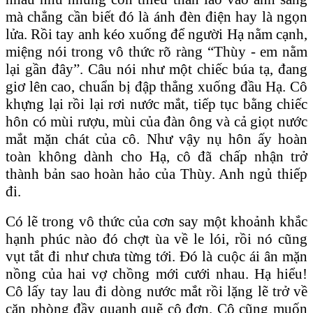
mà chẳng cần biết đó là ánh đèn điện hay là ngọn
lửa. Rồi tay anh kéo xuống để người Hạ nằm cạnh,
miệng nói trong vô thức rõ ràng “Thùy - em nằm
lại gần đây”. Câu nói như một chiếc búa tạ, đang
giơ lên cao, chuẩn bị đập thẳng xuống đầu Hạ. Cô
khựng lại rồi lại rơi nước mắt, tiếp tục bằng chiếc
hôn có mùi rượu, mùi của đàn ông và cả giọt nước
mắt mặn chát của cô. Như vậy nụ hôn ấy hoàn
toàn không dành cho Hạ, cô đã chấp nhận trở
thành bản sao hoàn hảo của Thùy. Anh ngủ thiếp
đi.
Có lẽ trong vô thức của cơn say một khoảnh khắc
hạnh phúc nào đó chợt ùa về le lói, rồi nó cũng
vụt tắt đi như chưa từng tới. Đó là cuộc ái ân mặn
nồng của hai vợ chồng mới cưới nhau. Hạ hiểu!
Cô lấy tay lau đi dòng nước mắt rồi lặng lẽ trở về
căn phòng đầy quạnh quẽ cô đơn. Cô cũng muốn