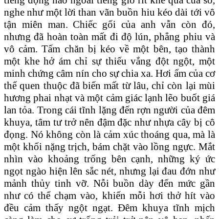
nghe như một lời than vãn buồn hiu kéo dài tới vô
tận miên man. Chiếc gối của anh vẫn còn đó,
nhưng đã hoàn toàn mất đi độ lún, phẳng phiu và
vô cảm. Tấm chăn bị kéo về một bên, tạo thành
một khe hở ám chỉ sự thiếu vắng đột ngột, một
minh chứng câm nín cho sự chia xa. Hơi ấm của cơ
thể quen thuộc đã biến mất từ lâu, chỉ còn lại mùi
hương phai nhạt và một cảm giác lạnh lẽo buốt giá
lan tỏa. Trong cái tĩnh lặng đến rợn người của đêm
khuya, tâm tư trở nên đậm đặc như nhựa cây bị cô
đọng. Nó không còn là cảm xúc thoáng qua, mà là
một khối nặng trịch, bám chặt vào lồng ngực. Mắt
nhìn vào khoảng trống bên cạnh, những ký ức
ngọt ngào hiện lên sắc nét, nhưng lại đau đớn như
mảnh thủy tinh vỡ. Nỗi buồn dày đến mức gần
như có thể chạm vào, khiến mỗi hơi thở hít vào
đều cảm thấy ngột ngạt. Đêm khuya tĩnh mịch