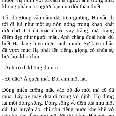
không phải một người bạn quá đỗi thân thiết.
Tối đó Đông vẫn nằm dài trên giường. Hạ vẫn đi
tới đi lui như một sự nôn nóng trong khao khát
đợi chờ. Cô đã mặc chiếc váy trắng, mặt trang
điểm đẹp như người mẫu. Anh chẳng đoái hoài dù
biết Hạ đang hiện diện cạnh mình. Sự kiên nhẫn
đã vượt mức Hạ phải lên tiếng, giọng có chứa sự
bực bội khó chịu.
- Anh có đi không thì nói.
- Đi đâu? À quên mất. Đợi anh một lát.
Đông miễn cưỡng mặc vào bộ đồ mới mà cô đã
mua. Lấy xe máy đưa đi trong vô định. Họ dừng
lại một dòng sông. Dòng sông về đêm tựa như một
dải lụa huyền ảo, chỉ còn tiếng nước khe khẽ vỗ
vào bờ, êm đềm như một lời thì thầm. Hai anh em