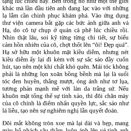
tặng lúc chiều này. Bên trong nó như một thế giới
khác mà lần đầu tiên anh đang lạc vào với những
lạ lẫm cần chinh phục khám phá. Vào ứng dụng
thư viện camera bắt gặp các bức ảnh giữa anh và
Hạ, do cô tự chụp ở quán cà phê lúc chiều rồi.
Nhìn thật lâu, soi kỹ từng từng chi tiết, sự biểu
cảm hồn nhiên của cô, chợt thốt lên “ôi! Đẹp quá”.
Hạ sở hữu một khuôn mặt kiều diễm, nhưng nét
kiều diễm ấy lại đi kèm với sự sắc sảo đầy cuốn
hút, tạo nên một khí chất khó quên. Mái tóc không
phải là những lọn xoăn bồng bềnh mà lại là suối
tóc đen huyền, thẳng mượt, óng ánh như tơ lụa,
tương phản mạnh mẽ với làn da trắng sứ. Nếu
khuôn mặt tổng thể sự tinh xảo, thì đôi chân mày
của cô chính là điểm nhấn quyền lực, sắc sảo như
lá liễu, tạo nên sự nghiêm nghị lẫn quyết đoán.
​Đôi mắt không tròn xoe mà lại dài và hẹp, mang
màu hổ phách sâu thẳm, luôn ánh lên vẻ tinh anh