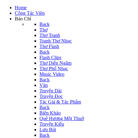
Home
Cộng Tác Viên
Báo Chí
Back
Thơ
Thơ Tranh
Tranh Thơ Nhạc
Thơ Flash
Back
Flash Clips
Thơ Diễn Ngâm
Thơ Phổ Nhạc
Music Video
Back
Văn
Truyện Dài
Truyện Đọc
Tác Giả & Tác Phẩm
Back
Biên Khảo
Quê Hương Một Thuở
Truyện Kiều
Lưu Bút
Back