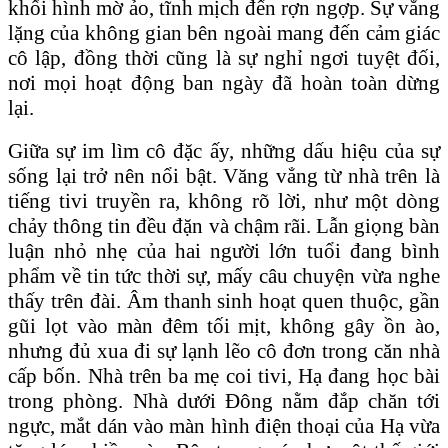
khối hình mờ ảo, tĩnh mịch đến rợn ngợp. Sự vắng
lặng của không gian bên ngoài mang đến cảm giác
cô lập, đồng thời cũng là sự nghỉ ngơi tuyệt đối,
nơi mọi hoạt động ban ngày đã hoàn toàn dừng
lại.
​Giữa sự im lìm cô đặc ấy, những dấu hiệu của sự
sống lại trở nên nổi bật. Văng vẳng từ nhà trên là
tiếng tivi truyền ra, không rõ lời, như một dòng
chảy thông tin đều đặn và chậm rãi. Lẫn giọng bàn
luận nhỏ nhẹ của hai người lớn tuổi đang bình
phẩm về tin tức thời sự, mấy câu chuyện vừa nghe
thấy trên đài. Âm thanh sinh hoạt quen thuộc, gần
gũi lọt vào màn đêm tối mịt, không gây ồn ào,
nhưng đủ xua đi sự lạnh lẽo cô đơn trong căn nhà
cấp bốn. Nhà trên ba mẹ coi tivi, Hạ đang học bài
trong phòng. Nhà dưới Đông nằm đắp chăn tới
ngực, mắt dán vào màn hình điện thoại của Hạ vừa