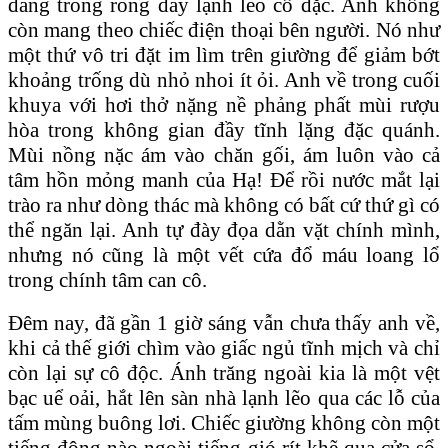
đang trống rỗng đầy lạnh lẽo cô đặc. Anh không
còn mang theo chiếc điện thoại bên người. Nó như
một thứ vô tri đặt im lìm trên giường để giảm bớt
khoảng trống dù nhỏ nhoi ít ỏi. Anh về trong cuối
khuya với hơi thở nặng nề phảng phất mùi rượu
hòa trong không gian đầy tĩnh lặng đặc quánh.
Mùi nồng nặc ám vào chăn gối, ám luôn vào cả
tâm hồn mỏng manh của Hạ! Để rồi nước mắt lại
trào ra như dòng thác mà không có bất cứ thứ gì có
thể ngăn lại. Anh tự đày đọa dằn vặt chính mình,
nhưng nó cũng là một vết cứa đổ máu loang lổ
trong chính tâm can cô.
Đêm nay, đã gần 1 giờ sáng vẫn chưa thấy anh về,
khi cả thế giới chìm vào giấc ngủ tĩnh mịch và chỉ
còn lại sự cô độc. Ánh trăng ngoài kia là một vệt
bạc uể oải, hắt lên sàn nhà lạnh lẽo qua các lỗ của
tấm mùng buông lơi. Chiếc giường không còn một
tiếng động nào ngoài tiếng gió rít khẽ qua cửa sổ,