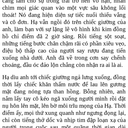
càng làm cho sự trống trải trở nên vô hạn, nhấn
chìm mọi giác quan vào một vực sâu không lối
thoát! Nó đang hiện diện sự tiếc nuối thiếu vắng
và cô đơn. Hạ vẫn ngồi đó trên chiếc giường của
anh, làm bạn với sự lặng lẽ vô hình khi kim đồng
hồ chỉ điểm đã 2 giờ sáng. Rồi tiếng sột soạt,
những tiếng bước chân chậm rãi có phần xiêu vẹo,
điệu bộ thấp cao của người say rượu đang tiến
xuống nhà dưới. Anh đã về trong cơn say chếnh
choáng, đầu óc đảo lộn chẳng còn nhận ra ai là ai.
Hạ dìu anh tới chiếc giường ngả lưng xuống, đồng
thời lấy chiếc khăn thấm nước để lau lên gương
mặt đang nóng tựa than hồng. Bỗng nhiên, anh
nắm lấy tay cô kéo ngã xuống người mình rồi đặt
nụ hôn lên mặt, lên bờ môi trĩu mọng của Hạ. Thời
điểm ấy, mọi thứ xung quanh như ngưng đọng lại,
chỉ còn tiếng thở dốc và nhịp tim đập loạn xạ của
người trong cuộc sau một quãng thời gian dài