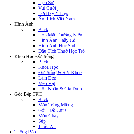
Lịch Sử
Vui Cười
Lời Hay Ý Đẹp
Âm Lịch Việt Nam
Hình Ảnh
Back
Họp Mặt Thường Niên
Hình Ảnh Thầy Cô
Hình Ảnh Học Sinh
Dấu Tích Thuở Học Trò
Khoa Học Đời Sống
Back
Khoa Học
Đời Sống & Sức Khỏe
Làm Đẹp
Mẹo Vặt
Hôn Nhân & Gia Đình
Góc Bếp TPH
Back
Món Tráng Miệng
Gỏi - Đồ Chua
Món Chay
Súp
Thức Ăn
Thông Báo