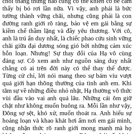
chối thẳng thừng nào cũng có thể khiến cô bé cảm
thấy bị bỏ rơi lần nữa. Vì vậy, anh phải là bức
tường thành vững chãi, nhưng cũng phải là con
đường ranh giới rõ ràng, bảo vệ em gái bằng sự
kiềm chế thầm lặng và đầy yêu thương. Với cô,
anh là trú ẩn duy nhất, là chiếc phao cứu sinh vững
chãi giữa đại dương sóng gió bởi những cảm xúc
hỗn loạn. Nhưng! Sự thay đổi của Hạ vô cùng
đáng sợ. Cô xem anh như nguồn sáng duy nhất
chẳng có ai trên đời này có thể thay thế được.
Từng cử chỉ, lời nói mang theo sự bám víu vượt
quá giới hạn thông thường của tình anh em. Khi
tâm sự về những điều nhỏ nhặt, Hạ thường vô thức
vùi đầu vào vai anh quá lâu. Những cái ôm giữ
chặt như không muốn buông ra. Mỗi lần như vậy,
Đông sợ sệt, khó xử, muốn thoát ra. Anh hiểu sự
hoảng loạn và khao khát hơi ấm nơi em gái mình,
cũng nhận thức rõ ranh giới mong manh mà họ