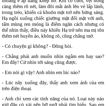
thoáng e ấp đang khép hờ. Khi cô cười, vệt hồng
càng thêm rõ nét, làm đôi mắt ánh lên vẻ lấp lánh,
trong trẻo, khiến cả khuôn mặt trở nên bừng sáng.
Hạ ngồi xuống chiếc giường mặt đối mặt với anh,
tấm mùng ren mỏng là điểm ngăn cách nhưng có
thể nhìn thấy, điều này khiến Hạ trở nên ma mị tôn
thêm nét huyền ảo, không rõ, cũng chẳng mờ.
- Có chuyện gì không? - Đông hỏi.
- Chẳng phải anh muốn nhìn ngắm em hay sao?
Em đây! Cứ nhìn tới sáng cũng được.
- Em nói gì vậy! Anh nhìn em lúc nào?
- Lúc nãy xuống đây, thấy anh xem ảnh của em
trên điện thoại.
- Anh chỉ xem các tính năng của nó. Loại này nào
giờ đâu có xài nên bỡ ngỡ phải tìm hiểu. Sao em