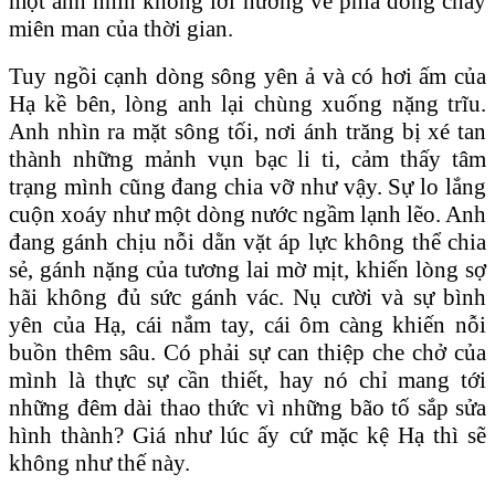
một ánh nhìn không lời hướng về phía dòng chảy
miên man của thời gian.
Tuy ngồi cạnh dòng sông yên ả và có hơi ấm của
Hạ kề bên, lòng anh lại chùng xuống nặng trĩu.
Anh nhìn ra mặt sông tối, nơi ánh trăng bị xé tan
thành những mảnh vụn bạc li ti, cảm thấy tâm
trạng mình cũng đang chia vỡ như vậy. Sự lo lắng
cuộn xoáy như một dòng nước ngầm lạnh lẽo. Anh
đang gánh chịu nỗi dằn vặt áp lực không thể chia
sẻ, gánh nặng của tương lai mờ mịt, khiến lòng sợ
hãi không đủ sức gánh vác. Nụ cười và sự bình
yên của Hạ, cái nắm tay, cái ôm càng khiến nỗi
buồn thêm sâu. Có phải sự can thiệp che chở của
mình là thực sự cần thiết, hay nó chỉ mang tới
những đêm dài thao thức vì những bão tố sắp sửa
hình thành? Giá như lúc ấy cứ mặc kệ Hạ thì sẽ
không như thế này.