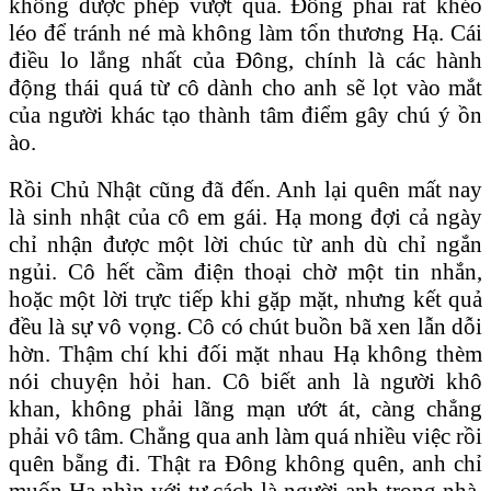
không được phép vượt qua. Đông phải rất khéo
léo để tránh né mà không làm tổn thương Hạ. Cái
điều lo lắng nhất của Đông, chính là các hành
động thái quá từ cô dành cho anh sẽ lọt vào mắt
của người khác tạo thành tâm điểm gây chú ý ồn
ào.
Rồi Chủ Nhật cũng đã đến. Anh lại quên mất nay
là sinh nhật của cô em gái. Hạ mong đợi cả ngày
chỉ nhận được một lời chúc từ anh dù chỉ ngắn
ngủi. Cô hết cầm điện thoại chờ một tin nhắn,
hoặc một lời trực tiếp khi gặp mặt, nhưng kết quả
đều là sự vô vọng. Cô có chút buồn bã xen lẫn dỗi
hờn. Thậm chí khi đối mặt nhau Hạ không thèm
nói chuyện hỏi han. Cô biết anh là người khô
khan, không phải lãng mạn ướt át, càng chẳng
phải vô tâm. Chẳng qua anh làm quá nhiều việc rồi
quên bẵng đi. Thật ra Đông không quên, anh chỉ
muốn Hạ nhìn với tư cách là người anh trong nhà,