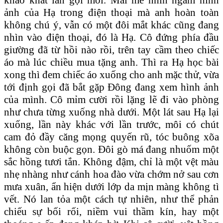
ảnh của Hạ trong điện thoại mà anh hoàn toàn
không chú ý, vẫn có một đôi mắt khác cũng đang
nhìn vào điện thoại, đó là Hạ. Cô đứng phía đầu
giường đã từ hồi nào rồi, trên tay cầm theo chiếc
áo mà lúc chiều mua tặng anh. Thì ra Hạ học bài
xong thì đem chiếc áo xuống cho anh mặc thử, vừa
tới định gọi đã bắt gặp Đông đang xem hình ảnh
của mình. Cô mỉm cười rồi lặng lẽ đi vào phòng
như chưa từng xuống nhà dưới. Một lát sau Hạ lại
xuống, lần này khác với lần trước, môi có chút
cam đỏ đầy căng mọng quyến rũ, tóc buông xõa
không còn buộc gọn. Đôi gò má đang nhuốm một
sắc hồng tươi tắn. Không đậm, chỉ là một vệt màu
nhẹ nhàng như cánh hoa đào vừa chớm nở sau cơn
mưa xuân, ẩn hiện dưới lớp da mịn màng không tì
vết. Nó lan tỏa một cách tự nhiên, như thể phản
chiếu sự bối rối, niềm vui thầm kín, hay một