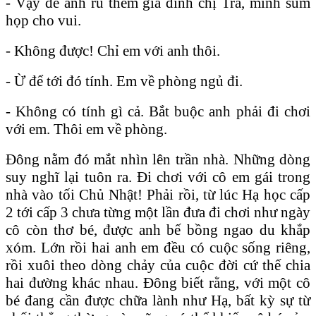
- Vậy để anh rủ thêm gia đình chị Trà, mình sum
họp cho vui.
- Không được! Chỉ em với anh thôi.
- Ừ để tới đó tính. Em về phòng ngủ đi.
- Không có tính gì cả. Bắt buộc anh phải đi chơi
với em. Thôi em về phòng.
Đông nằm đó mắt nhìn lên trần nhà. Những dòng
suy nghĩ lại tuôn ra. Đi chơi với cô em gái trong
nhà vào tối Chủ Nhật! Phải rồi, từ lúc Hạ học cấp
2 tới cấp 3 chưa từng một lần đưa đi chơi như ngày
cô còn thơ bé, được anh bế bồng ngao du khắp
xóm. Lớn rồi hai anh em đều có cuộc sống riêng,
rồi xuôi theo dòng chảy của cuộc đời cứ thế chia
hai đường khác nhau. Đông biết rằng, với một cô
bé đang cần được chữa lành như Hạ, bất kỳ sự từ