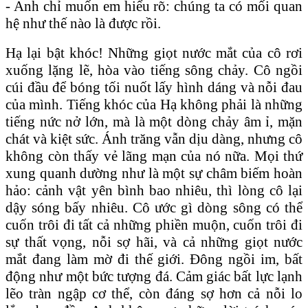
- Anh chỉ muốn em hiểu rõ: chúng ta có mối quan
hệ như thế nào là được rồi.
Hạ lại bật khóc! Những giọt nước mắt của cô rơi
xuống lặng lẽ, hòa vào tiếng sông chảy. Cô ngồi
cúi đầu để bóng tối nuốt lấy hình dáng và nỗi đau
của mình. Tiếng khóc của Hạ không phải là những
tiếng nức nở lớn, mà là một dòng chảy âm ỉ, mặn
chát và kiệt sức. Ánh trăng vẫn dịu dàng, nhưng cô
không còn thấy vẻ lãng mạn của nó nữa. Mọi thứ
xung quanh dường như là một sự châm biếm hoàn
hảo: cảnh vật yên bình bao nhiêu, thì lòng cô lại
dậy sóng bấy nhiêu. Cô ước gì dòng sông có thể
cuốn trôi đi tất cả những phiền muộn, cuốn trôi đi
sự thất vọng, nỗi sợ hãi, và cả những giọt nước
mắt đang làm mờ đi thế giới. Đông ngồi im, bất
động như một bức tượng đá. Cảm giác bất lực lạnh
lẽo tràn ngập cơ thể, còn đáng sợ hơn cả nỗi lo