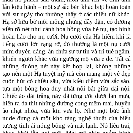
lẫn kiêu hãnh – một sự sắc bén khác biệt hoàn toàn
với sự ngây thơ thường thấy ở các thiếu nữ khác.
Hạ sở hữu bờ môi mỏng nhưng đầy đặn, có đường
viền rõ nét như cánh hoa hồng vừa hé nụ, tạo hình
hoàn hảo cho nụ cười. Nụ cười của Hạ hiếm khi là
tiếng cười lớn rạng rỡ, đó thường là một nụ cười
mỉm duyên dáng, ẩn chứa sự tự tin và trí tuệ ngầm,
khiến người khác vừa ngưỡng mộ vừa e dè. Tất cả
những đường nét này kết hợp lại, không những
tạo nên một Hạ tuyệt mỹ mà còn mang một vẻ đẹp
cuốn hút có chiều sâu, vừa kiều diễm vừa sắc sảo,
tựa một bông hoa duy nhất nổi bật giữa đại nội.
Chiếc áo dài trắng này đã từng ướt dưới làn mưa,
hiện ra da thịt những đường cong mềm mại, huyền
ảo nhạt nhòa, vừa kín vừa lộ. Như một bức ảnh
nude đựng cả một kho tàng nghệ thuật của biểu
tượng tình ái nóng bỏng và mát lạnh. Nó liêu trai,
khao khát lẫn gọi mời. Mải mê nhìn ngắm hình