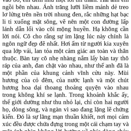
ngồi bên nhau. Ánh trăng lưỡi liềm mảnh dẻ treo
lơ lửng trên nền trời nhung đen, rắc những hạt bạc
li ti xuống mặt sông, vẽ nên một con đường lấp
lánh dẫn lối vào cõi mộng huyền. Hạ không cần
lời nói. Cô cho rằng sự im lặng lúc này chính là
ngôn ngữ đẹp đẽ nhất. Hơi ấm từ người kia xuyên
qua lớp vải, lan tỏa một cảm giác an toàn và thân
thuộc. Bàn tay cô nhẹ nhàng nắm lấy bàn tay thô
ráp của anh, đan chặt vào nhau, như thể anh đã là
một phần của khung cảnh vĩnh cửu này. Mùi
hương của cỏ đêm, của nước lạnh và một chút
hương hoa dại thoang thoảng quyện vào nhau
trong không khí se lạnh. Trong khoảnh khắc ấy,
thế giới dường như thu nhỏ lại, chỉ còn hai người
họ, dòng sông, và ngàn vì sao đang lặng lẽ chứng
kiến. Đó là sự lãng mạn thuần khiết, nơi mọi cảm
xúc đều được chứa đựng trong một cái chạm tay và