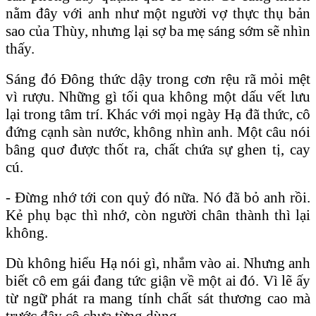
nằm đây với anh như một người vợ thực thụ bản
sao của Thùy, nhưng lại sợ ba mẹ sáng sớm sẽ nhìn
thấy.
Sáng đó Đông thức dậy trong cơn rệu rã mỏi mệt
vì rượu. Những gì tối qua không một dấu vết lưu
lại trong tâm trí. Khác với mọi ngày Hạ đã thức, cô
đứng cạnh sàn nước, không nhìn anh. Một câu nói
bâng quơ được thốt ra, chất chứa sự ghen tị, cay
cú.
- Đừng nhớ tới con quỷ đó nữa. Nó đã bỏ anh rồi.
Kẻ phụ bạc thì nhớ, còn người chân thành thì lại
không.
Dù không hiểu Hạ nói gì, nhắm vào ai. Nhưng anh
biết cô em gái đang tức giận về một ai đó. Vì lẽ ấy
từ ngữ phát ra mang tính chất sát thương cao mà
trước đây cô chưa từng dùng.