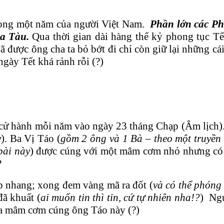
trong một năm của người Việt Nam.
Phần lớn các Pho
óa Tàu.
Qua thời gian dài hàng thế kỷ phong tục Tết
ã được ông cha ta bỏ bớt đi chỉ còn giữ lại những cá
ngày Tết khá rảnh rỗi (?)
cử hành mỗi năm vào ngày 23 tháng Chạp (Âm lịch).
y
). Ba Vị Táo (
gồm 2 ông và 1 Bà – theo một truyền
bài này
) được cúng với một mâm cơm nhỏ nhưng có đ
?
hắp nhang; xong đem vàng mã ra đốt (
và có thể phóng 
ã khuất (
ai muốn tin thì tin, cứ tự nhiên nha!?
) Ngư
ủa mâm cơm cúng ông Táo này (?)