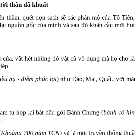
ời thân đã khuất
ến thăm, quét dọn sạch sẽ các phần mộ của Tổ Tiê
lại nguồn gốc của mình và sau đó khấn cầu mời hươn
à cửa, vất hết những đồ vật cũ vô dụng mà họ cho l
dép.
iều nụ - điềm phúc lợi
) như Đào, Mai, Quất.. với mà
Nam tụ họp lại bắt đầu gói Bánh Chưng (
bánh có hìn
.
(
Khoảng 700 năm TCN
) và là một truyền thống thuầ