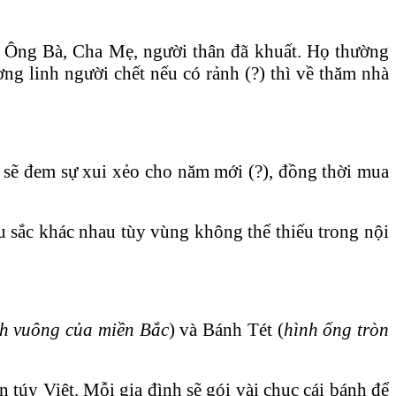
n, Ông Bà, Cha Mẹ, người thân đã khuất. Họ thường
g linh người chết nếu có rảnh (?) thì về thăm nhà
à sẽ đem sự xui xẻo cho năm mới (?), đồng thời mua
u sắc khác nhau tùy vùng không thể thiếu trong nội
h vuông của miền Bắc
) và Bánh Tét (
hình ống tròn
n túy Việt. Mỗi gia đình sẽ gói vài chục cái bánh để