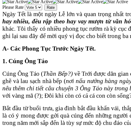
Please Rate
Ngày Tết là một ngày Lễ lớn và quan trọng nhất 
hay nhiều, đều rập theo hay vay mượn từ văn h
khác. Tôi thấy có nhiều phong tục rườm rà kỳ cục đ
ghi lại sau đây để mời quý vị đọc cho biết trong ba 
A- Các Phong Tục Trước Ngày Tết.
1. Cúng Ông Táo
Cúng Ông Táo (
Thần Bếp?)
về Trới được dân gian 
ghẽ và lau sạch nhà bếp (
nơi nấu nướng hàng ngà
nêu thêm chi tiết câu chuyện 3 Ông Táo này trong 
với vàng mã (?); Đôi khi còn có cả cá con còn sống
Bắt đầu từ buổi trưa, gia đình bắt đầu khấn vái, t
là có ý mong được gởi quà cúng đến những người đ
trong năm mới sắp đến là tùy sự mức độ chu đáo c