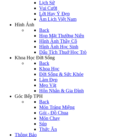
Lịch Sử
Vui Cười
Lời Hay Ý Đẹp
Âm Lịch Việt Nam
Hình Ảnh
Back
Họp Mặt Thường Niên
Hình Ảnh Thầy Cô
Hình Ảnh Học Sinh
Dấu Tích Thuở Học Trò
Khoa Học Đời Sống
Back
Khoa Học
Đời Sống & Sức Khỏe
Làm Đẹp
Mẹo Vặt
Hôn Nhân & Gia Đình
Góc Bếp TPH
Back
Món Tráng Miệng
Gỏi - Đồ Chua
Món Chay
Súp
Thức Ăn
Thông Báo