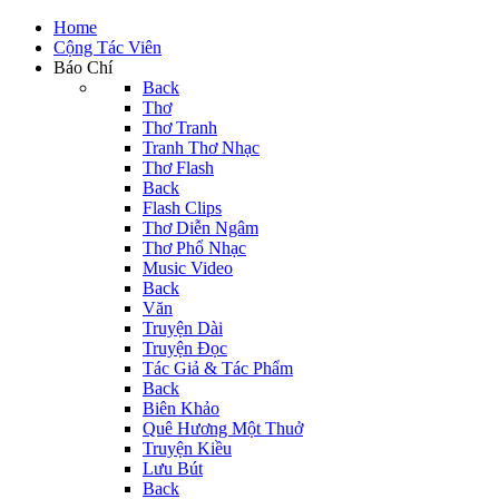
Home
Cộng Tác Viên
Báo Chí
Back
Thơ
Thơ Tranh
Tranh Thơ Nhạc
Thơ Flash
Back
Flash Clips
Thơ Diễn Ngâm
Thơ Phổ Nhạc
Music Video
Back
Văn
Truyện Dài
Truyện Đọc
Tác Giả & Tác Phẩm
Back
Biên Khảo
Quê Hương Một Thuở
Truyện Kiều
Lưu Bút
Back