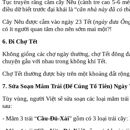
Tục truyền rằng cắm cây Nêu (cành tre cao 5-6 mét
điều dữ biết trước đại khái là “
căn nhà này đã có th
Cây Nêu được cắm vào ngày 23 Tết (
ngày đưa Ông
có ít người quan tâm cho nên sớm mai một?!
6. Đi Chợ Tết
Không giống các chợ ngày thường, chợ Tết đông đảo
chuyện gẫu với nhau trong không khí Tết.
Chợ Tết thường được bày trên một khoảng đất rộng
7. Sửa Soạn Mâm Trái (Để Cúng Tổ Tiên) Ngày 
Tùy vùng, người Việt sẽ sửa soạn các loại mâm tr
sau:
- Mâm 3 trái “
Cầu-Đủ-Xài
” gồm có 3 loại trái câ