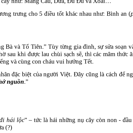
rái cây như: Mãng Cầu, Dừa, Đu Đủ và Xoài…
 tương trưng cho 5 điều tốt khác nhau như: Bình an (
 Bà và Tổ Tiên.” Tùy từng gia đình, sự sửa soạn và
ờ sau khi được lau chùi sạch sẽ, thì các mâm thức ăn
viếng và cùng con cháu vui hưởng Tết.
nhân đặc biệt của người Việt. Đây cũng là cách để ng
hớ nguồn
.”
đi hái lộc
” – tức là hái những nụ cây còn non - đ
a (?)