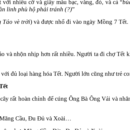
 với nhiều cờ và giấy màu bạc, vàng, đỏ, và cả “
bù
ần linh phù hộ phải tránh (?)
”
 Táo vè trời
) và được nhổ đi vào ngày Mồng 7 Tết.
 và nhộn nhịp hơn rất nhiều. Người ta đi chợ Tết k
 với đủ loại hàng hóa Tết. Người lớn cũng như trẻ 
Tết
ái cây rất hoàn chỉnh để cúng Ông Bà Ông Vải và nh
y: Mãng Cầu, Đu Đủ và Xoài…