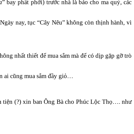
a
” bay phất phới) trước nhà là báo cho ma quỷ, các
 Ngày nay, tục “Cây Nêu” không còn thịnh hành, vì
hông nhất thiết để mua sắm mà để có dịp gặp gỡ trò
con ai cũng mua sắm đầy giỏ…
ân tiện (?) xin ban Ông Bà cho Phúc Lộc Thọ…. như