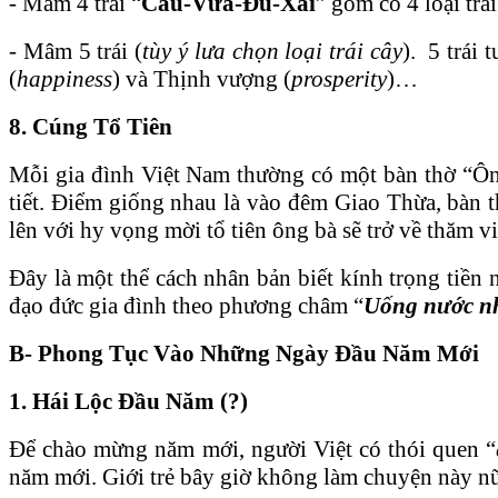
- Mâm 4 trái “
Cầu-Vừa-Đủ-Xài
” gồm có 4 loại t
- Mâm 5 trái (
tùy ý lưa chọn loại trái cây
). 5 trái
(
happiness
) và Thịnh vượng (
prosperity
)…
8. Cúng Tổ Tiên
Mỗi gia đình Việt Nam thường có một bàn thờ “Ông
tiết. Điểm giống nhau là vào đêm Giao Thừa, bàn th
lên với hy vọng mời tổ tiên ông bà sẽ trở về thăm 
Đây là một thể cách nhân bản biết kính trọng tiền 
đạo đức gia đình theo phương châm “
Uống nước n
B- Phong Tục Vào Những Ngày Đầu Năm Mới
1. Hái Lộc Đầu Năm (?)
Để chào mừng năm mới, người Việt có thói quen “
năm mới. Giới trẻ bây giờ không làm chuyện này nữ