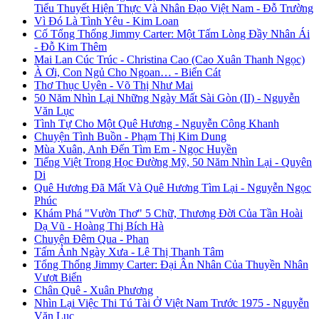
Tiểu Thuyết Hiện Thực Và Nhân Đạo Việt Nam - Đỗ Trường
Vì Đó Là Tình Yêu - Kim Loan
Cố Tổng Thống Jimmy Carter: Một Tấm Lòng Đầy Nhân Ái
- Đỗ Kim Thêm
Mai Lan Cúc Trúc - Christina Cao (Cao Xuân Thanh Ngọc)
À Ơi, Con Ngủ Cho Ngoan… - Biển Cát
Thơ Thục Uyên - Võ Thị Như Mai
50 Năm Nhìn Lại Những Ngày Mất Sài Gòn (II) - Nguyễn
Văn Lục
Tình Tự Cho Một Quê Hương - Nguyễn Công Khanh
Chuyện Tình Buồn - Phạm Thị Kim Dung
Mùa Xuân, Anh Đến Tìm Em - Ngọc Huyền
Tiếng Việt Trong Học Đường Mỹ, 50 Năm Nhìn Lại - Quyên
Di
Quê Hương Đã Mất Và Quê Hương Tìm Lại - Nguyễn Ngọc
Phúc
Khám Phá "Vườn Thơ" 5 Chữ, Thương Đời Của Tần Hoài
Dạ Vũ - Hoàng Thị Bích Hà
Chuyện Đêm Qua - Phan
Tấm Ảnh Ngày Xưa - Lê Thị Thanh Tâm
Tổng Thống Jimmy Carter: Đại Ân Nhân Của Thuyền Nhân
Vượt Biển
Chân Quê - Xuân Phương
Nhìn Lại Việc Thi Tú Tài Ở Việt Nam Trước 1975 - Nguyễn
Văn Lục