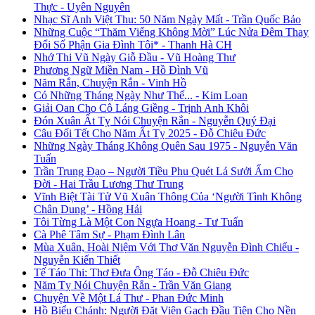
Thực - Uyên Nguyên
Nhạc Sĩ Anh Việt Thu: 50 Năm Ngày Mất - Trần Quốc Bảo
Những Cuộc “Thăm Viếng Không Mời” Lúc Nửa Đêm Thay
Đổi Số Phận Gia Đình Tôi* - Thanh Hà CH
Nhớ Thi Vũ Ngày Giỗ Đầu - Vũ Hoàng Thư
Phương Ngữ Miền Nam - Hồ Đình Vũ
Năm Rắn, Chuyện Rắn - Vinh Hồ
Có Những Tháng Ngày Như Thế... - Kim Loan
Giải Oan Cho Cô Láng Giềng - Trịnh Anh Khôi
Đón Xuân Ất Tỵ Nói Chuyện Rắn - Nguyễn Quý Đại
Câu Đối Tết Cho Năm Ất Tỵ 2025 - Đỗ Chiêu Đức
Những Ngày Tháng Không Quên Sau 1975 - Nguyễn Văn
Tuấn
Trần Trung Đạo – Người Tiều Phu Quét Lá Sưởi Ấm Cho
Đời - Hai Trầu Lương Thư Trung
Vĩnh Biệt Tài Tử Vũ Xuân Thông Của ‘Người Tình Không
Chân Dung’ - Hồng Hải
Tôi Từng Là Một Con Ngựa Hoang - Tư Tuấn
Cà Phê Tâm Sự - Phạm Đình Lân
Mùa Xuân, Hoài Niệm Với Thơ Văn Nguyễn Đình Chiểu -
Nguyễn Kiến Thiết
Tế Táo Thi: Thơ Đưa Ông Táo - Đỗ Chiêu Đức
Năm Tỵ Nói Chuyện Rắn - Trần Văn Giang
Chuyện Về Một Lá Thư - Phan Đức Minh
Hồ Biểu Chánh: Người Đặt Viên Gạch Đầu Tiên Cho Nền