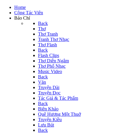
Home
Cộng Tác Viên
Báo Chí
Back
Thơ
Thơ Tranh
Tranh Thơ Nhạc
Thơ Flash
Back
Flash Clips
Thơ Diễn Ngâm
Thơ Phổ Nhạc
Music Video
Back
Văn
Truyện Dài
Truyện Đọc
Tác Giả & Tác Phẩm
Back
Biên Khảo
Quê Hương Một Thuở
Truyện Kiều
Lưu Bút
Back