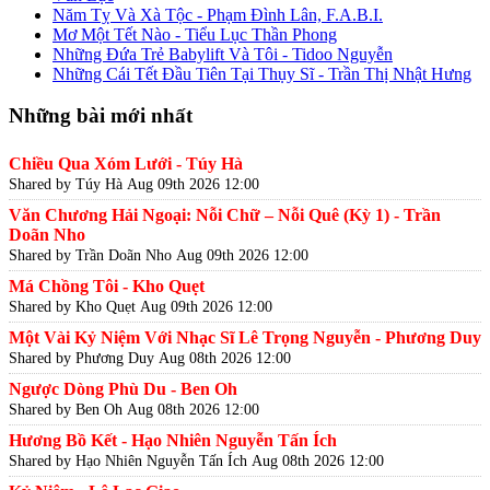
Năm Tỵ Và Xà Tộc - Phạm Đình Lân, F.A.B.I.
Mơ Một Tết Nào - Tiểu Lục Thần Phong
Những Đứa Trẻ Babylift Và Tôi - Tidoo Nguyễn
Những Cái Tết Đầu Tiên Tại Thụy Sĩ - Trần Thị Nhật Hưng
Những bài mới nhất
Chiều Qua Xóm Lưới - Túy Hà
Shared by Túy Hà
Aug 09th 2026 12:00
Văn Chương Hải Ngoại: Nỗi Chữ – Nỗi Quê (Kỳ 1) - Trần
Doãn Nho
Shared by Trần Doãn Nho
Aug 09th 2026 12:00
Má Chồng Tôi - Kho Quẹt
Shared by Kho Quẹt
Aug 09th 2026 12:00
Một Vài Kỷ Niệm Với Nhạc Sĩ Lê Trọng Nguyễn - Phương Duy
Shared by Phương Duy
Aug 08th 2026 12:00
Ngược Dòng Phù Du - Ben Oh
Shared by Ben Oh
Aug 08th 2026 12:00
Hương Bồ Kết - Hạo Nhiên Nguyễn Tấn Ích
Shared by Hạo Nhiên Nguyễn Tấn Ích
Aug 08th 2026 12:00