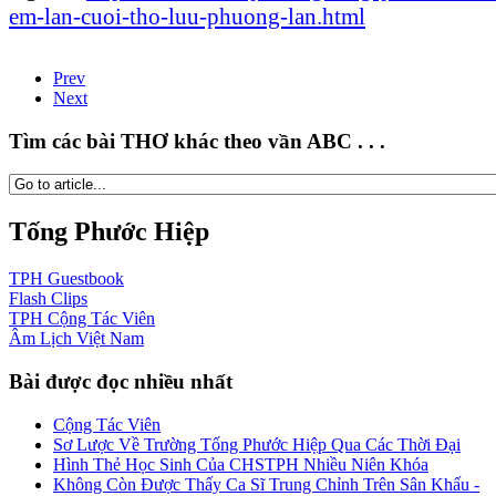
em-lan-cuoi-tho-luu-phuong-lan.html
Prev
Next
Tìm các bài THƠ khác theo vần ABC . . .
Tống Phước Hiệp
TPH
Guestbook
Flash
Clips
TPH
Cộng Tác Viên
Âm Lịch
Việt Nam
Bài được đọc nhiều nhất
Cộng Tác Viên
Sơ Lược Về Trường Tống Phước Hiệp Qua Các Thời Đại
Hình Thẻ Học Sinh Của CHSTPH Nhiều Niên Khóa
Không Còn Được Thấy Ca Sĩ Trung Chỉnh Trên Sân Khấu -