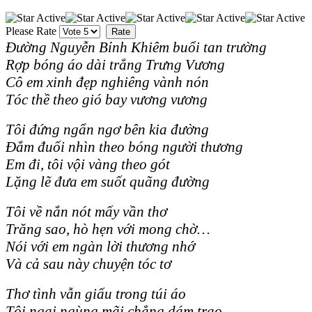
Please Rate
Đư
ờng Nguyễn Bỉnh Khiêm buổi tan trường
Rợp bóng áo dài trắng Trưng Vương
Cô em xinh đẹp nghiêng vành nón
Tóc thề theo gió bay vương vương
Tôi đứng ngẩn ngơ bên kia đường
Đắm đuối nhìn theo bóng người thương
Em đi, tôi vội vàng theo gót
Lặng lẽ đưa em suốt quãng đường
Tôi về nắn nót mấy vần thơ
Trăng sao, hò hẹn với mong chờ…
Nói với em ngàn lời thương nhớ
Và cả sau này chuyện tóc tơ
Thơ tình vẫn giấu trong túi áo
Tôi ngại ngùng mãi chẳng dám trao