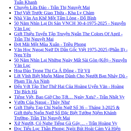
Tuấn Khanh
Chuyện Lừa Đảo - Trần Thị Nguyệt Mai
Thơ Viết Trước Giao Thừa - Kha Ly Chàm
Nhà Văn An Khê Một Tấm Lòng - Đỗ Bình
50 Năm Nhìn Lại Di Sản VNCH 30-4-1975-2025 - Nguyễn
Văn Lục
Giới Thiệu Tuyển Tập Truyện Ngắn The Colors Of April -
Trần Thị Nguyệt Mai
Đợi Mãi Một Mùa Xuân - Triều Phong
Văn Học Ngoại Ngữ Di Dân Gốc Việt 1975-2025 (Phần II) -
Ngu Yên
50 Năm Nhìn Lại Những Ngày Mất Sài Gòn (Kết) - Nguyễn
Văn Lục
Hoa Đào Trong Thi Ca Á Đông - Từ Vũ
Lời Vĩnh Biệt Muộn Màng Dành Cho Người Bạn Nhảy Dù -
Phạm Tín An Ninh
Đến Với Tập Thơ Thứ Hai Của Hoàng Uyển Văn - Hoàng
Thị Bích Hà
Tiếng Việt, Bao Giờ Cho Tới… Ngày Xưa? - Trần Nhật Vy
Vườn Của Ngoại - Thủy Như
Giới Thiệu Tạp Chí Ngôn Ngữ Số 36 – Tháng 3-2025 &
Giới thiệu Ngôn Ngữ Số Đặc Biệt Tưởng Niệm Khánh
Trường- Trần Thị Nguyệt Mai
Xứ Người, Có Nghe Tiếng Gà Gáy… - Trần Hoàng Vy
Đọc Tiểu Lục Thần Phong: Ngòi Bút Hoài Cảm Và Hiện