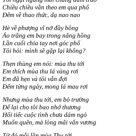
Chiều chiều vẫn theo em qua phố
Đêm về thao thức, dạ nao nao
Hè về phượng vĩ nở đầy bông
Áo trắng em bay trong nắng hồng
Lần cuối chia tay nơi góc phố
Tôi hỏi: mình sẽ gặp lại không?
Thẹn thùng em nói: mùa thu tới
Em thích mùa thu lá vàng rơi
Em đã hẹn và tôi vẫn đợi
Đếm từng ngày, mong lá mau rơi
Nhưng mùa thu tới, em bỏ trường
Để lại cho tôi bao nhớ thương
Hối tiếc cuộc tình chưa dám ngỏ
Muốn quên, mà lòng mãi vấn vương
Từ đó mỗi lần mùa Thu tới