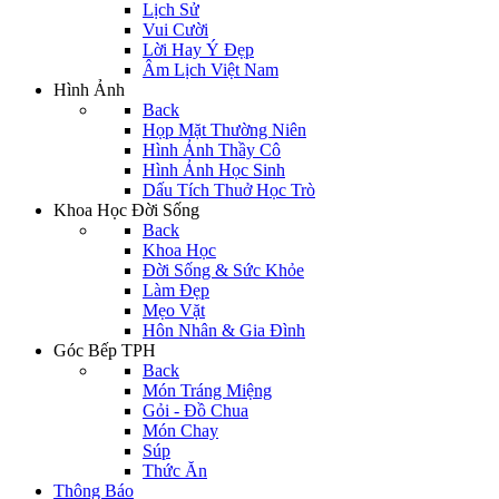
Lịch Sử
Vui Cười
Lời Hay Ý Đẹp
Âm Lịch Việt Nam
Hình Ảnh
Back
Họp Mặt Thường Niên
Hình Ảnh Thầy Cô
Hình Ảnh Học Sinh
Dấu Tích Thuở Học Trò
Khoa Học Đời Sống
Back
Khoa Học
Đời Sống & Sức Khỏe
Làm Đẹp
Mẹo Vặt
Hôn Nhân & Gia Đình
Góc Bếp TPH
Back
Món Tráng Miệng
Gỏi - Đồ Chua
Món Chay
Súp
Thức Ăn
Thông Báo