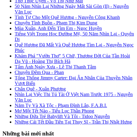
Thơ Thục Uyên - Võ Thị Như Mai
50 Năm Nhìn Lại Những Ngày Mất Sài Gòn (II) - Nguyễn
Văn Lục
Tình Tự Cho Một Quê Hương - Nguyễn Công Khanh
Chuyện Tình Buồn - Phạm Thị Kim Dung
Mùa Xuân, Anh Đến Tìm Em - Ngọc Huyền
Tiếng Việt Trong Học Đường Mỹ, 50 Năm Nhìn Lại - Quyên
Di
Quê Hương Đã Mất Và Quê Hương Tìm Lại - Nguyễn Ngọc
Phúc
Khám Phá "Vườn Thơ" 5 Chữ, Thương Đời Của Tần Hoài
Dạ Vũ - Hoàng Thị Bích Hà
Tấm Ảnh Ngày Xưa - Lê Thị Thanh Tâm
Chuyện Đêm Qua - Phan
Tổng Thống Jimmy Carter: Đại Ân Nhân Của Thuyền Nhân
Vượt Biển
Chân Quê - Xuân Phương
Nhìn Lại Việc Thi Tú Tài Ở Việt Nam Trước 1975 - Nguyễn
Văn Lục
Năm Tỵ Và Xà Tộc - Phạm Đình Lân, F.A.B.I.
Mơ Một Tết Nào - Tiểu Lục Thần Phong
Những Đứa Trẻ Babylift Và Tôi - Tidoo Nguyễn
Những Cái Tết Đầu Tiên Tại Thụy Sĩ - Trần Thị Nhật Hưng
Những bài mới nhất