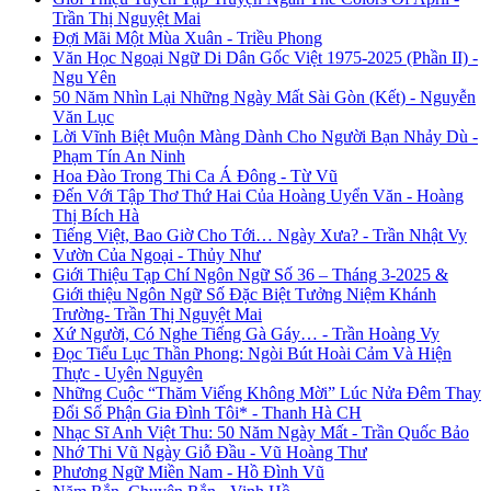
Trần Thị Nguyệt Mai
Đợi Mãi Một Mùa Xuân - Triều Phong
Văn Học Ngoại Ngữ Di Dân Gốc Việt 1975-2025 (Phần II) -
Ngu Yên
50 Năm Nhìn Lại Những Ngày Mất Sài Gòn (Kết) - Nguyễn
Văn Lục
Lời Vĩnh Biệt Muộn Màng Dành Cho Người Bạn Nhảy Dù -
Phạm Tín An Ninh
Hoa Đào Trong Thi Ca Á Đông - Từ Vũ
Đến Với Tập Thơ Thứ Hai Của Hoàng Uyển Văn - Hoàng
Thị Bích Hà
Tiếng Việt, Bao Giờ Cho Tới… Ngày Xưa? - Trần Nhật Vy
Vườn Của Ngoại - Thủy Như
Giới Thiệu Tạp Chí Ngôn Ngữ Số 36 – Tháng 3-2025 &
Giới thiệu Ngôn Ngữ Số Đặc Biệt Tưởng Niệm Khánh
Trường- Trần Thị Nguyệt Mai
Xứ Người, Có Nghe Tiếng Gà Gáy… - Trần Hoàng Vy
Đọc Tiểu Lục Thần Phong: Ngòi Bút Hoài Cảm Và Hiện
Thực - Uyên Nguyên
Những Cuộc “Thăm Viếng Không Mời” Lúc Nửa Đêm Thay
Đổi Số Phận Gia Đình Tôi* - Thanh Hà CH
Nhạc Sĩ Anh Việt Thu: 50 Năm Ngày Mất - Trần Quốc Bảo
Nhớ Thi Vũ Ngày Giỗ Đầu - Vũ Hoàng Thư
Phương Ngữ Miền Nam - Hồ Đình Vũ