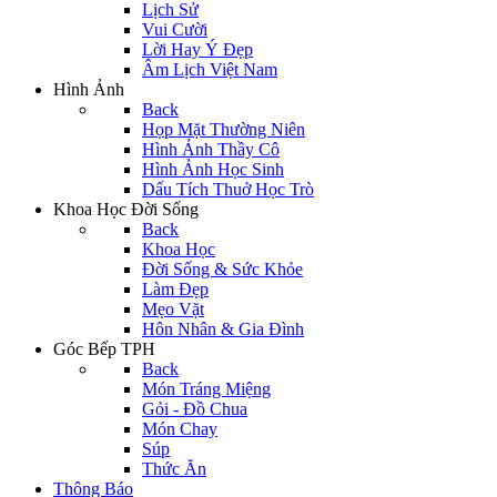
Lịch Sử
Vui Cười
Lời Hay Ý Đẹp
Âm Lịch Việt Nam
Hình Ảnh
Back
Họp Mặt Thường Niên
Hình Ảnh Thầy Cô
Hình Ảnh Học Sinh
Dấu Tích Thuở Học Trò
Khoa Học Đời Sống
Back
Khoa Học
Đời Sống & Sức Khỏe
Làm Đẹp
Mẹo Vặt
Hôn Nhân & Gia Đình
Góc Bếp TPH
Back
Món Tráng Miệng
Gỏi - Đồ Chua
Món Chay
Súp
Thức Ăn
Thông Báo