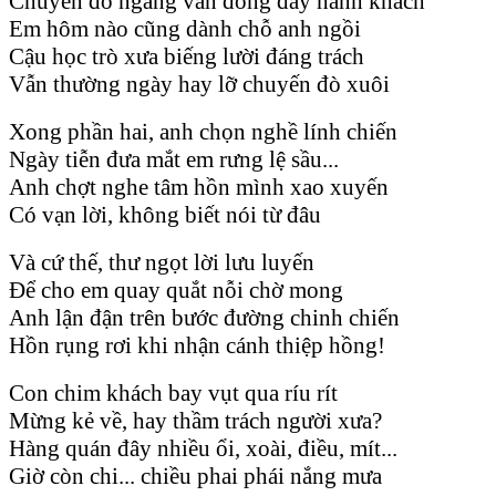
Chuyến đò ngang vẫn đông đầy hành khách
Em hôm nào cũng dành chỗ anh ngồi
Cậu học trò xưa biếng lười đáng trách
Vẫn thường ngày hay lỡ chuyến đò xuôi
Xong phần hai, anh chọn nghề lính chiến
Ngày tiễn đưa mắt em rưng lệ sầu...
Anh chợt nghe tâm hồn mình xao xuyến
Có vạn lời, không biết nói từ đâu
Và cứ thế, thư ngọt lời lưu luyến
Để cho em quay quắt nỗi chờ mong
Anh lận đận trên bước đường chinh chiến
Hồn rụng rơi khi nhận cánh thiệp hồng!
Con chim khách bay vụt qua ríu rít
Mừng kẻ về, hay thầm trách người xưa?
Hàng quán đây nhiều ổi, xoài, điều, mít...
Giờ còn chi... chiều phai phái nắng mưa