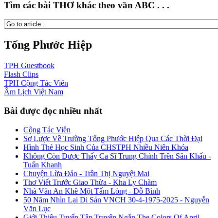
Tìm các bài THƠ khác theo vần ABC . . .
Tống Phước Hiệp
TPH
Guestbook
Flash
Clips
TPH
Cộng Tác Viên
Âm Lịch
Việt Nam
Bài được đọc nhiều nhất
Cộng Tác Viên
Sơ Lược Về Trường Tống Phước Hiệp Qua Các Thời Đại
Hình Thẻ Học Sinh Của CHSTPH Nhiều Niên Khóa
Không Còn Được Thấy Ca Sĩ Trung Chỉnh Trên Sân Khấu -
Tuấn Khanh
Chuyện Lừa Đảo - Trần Thị Nguyệt Mai
Thơ Viết Trước Giao Thừa - Kha Ly Chàm
Nhà Văn An Khê Một Tấm Lòng - Đỗ Bình
50 Năm Nhìn Lại Di Sản VNCH 30-4-1975-2025 - Nguyễn
Văn Lục
Giới Thiệu Tuyển Tập Truyện Ngắn The Colors Of April -