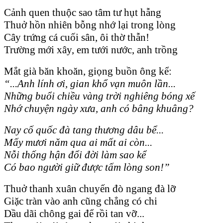
Cảnh quen thuộc sao tâm tư hụt hẫng
Thuở hồn nhiên bỗng nhớ lại trong lòng
Cây trứng cá cuối sân, ôi thờ thẫn!
Trường mới xây, em tưới nước, anh trồng
Mắt già băn khoăn, giọng buồn ông kể:
“...Anh lính ơi, gian khổ vạn muôn lần...
Những buổi chiều vàng trời nghiêng bóng xế
Nhớ chuyện ngày xưa, anh có bâng khuâng?
Nay cố quốc đà tang thương dâu bể...
Mấy mươi năm qua ai mất ai còn...
Nỗi thống hận đổi đời làm sao kể
Có bao người giữ được tấm lòng son!”
Thuở thanh xuân chuyến đò ngang đà lỡ
Giặc tràn vào anh cũng chẳng có chi
Dầu dãi chông gai để rồi tan vỡ...