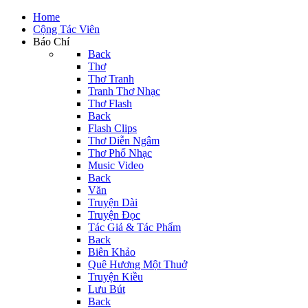
Home
Cộng Tác Viên
Báo Chí
Back
Thơ
Thơ Tranh
Tranh Thơ Nhạc
Thơ Flash
Back
Flash Clips
Thơ Diễn Ngâm
Thơ Phổ Nhạc
Music Video
Back
Văn
Truyện Dài
Truyện Đọc
Tác Giả & Tác Phẩm
Back
Biên Khảo
Quê Hương Một Thuở
Truyện Kiều
Lưu Bút
Back