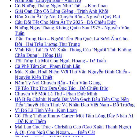
Năm Rắn, Chuyện Rắn - Vinh Hồ
Có Những Tháng Ngày Như Thế... - Kim Loan
Giải Oan Cho Cô Láng Giềng - Trịnh Anh Khôi
Đón Xuân Ất Tỵ Nói Chuyện Rắn - Nguyễn Quý Đại
Câu Đối Tết Cho Năm Ất Tỵ 2025 - Đỗ Chiêu Đức
Những Ngày Tháng Không Quên Sau 1975 - Nguyễn Văn
Tuấn
Trần Trung Đạo – Người Tiều Phu Quét Lá Sưởi Ấm Cho
Đời - Hai Trầu Lương Thư Trung
Vĩnh Biệt Tài Tử Vũ Xuân Thông Của ‘Người Tình Không
Chân Dung’ - Hồng Hải
Tôi Từng Là Một Con Ngựa Hoang - Tư Tuấn
Cà Phê Tâm Sự - Phạm Đình Lân
Mùa Xuân, Hoài Niệm Với Thơ Văn Nguyễn Đình Chiểu -
Nguyễn Kiến Thiết
Năm Tỵ Nói Chuyện Rắn - Trần Văn Giang
Tế Táo Thi: Thơ Đưa Ông Táo - Đỗ Chiêu Đức
Chuyện Về Một Lá Thư - Phan Đức Minh
Hồ Biểu Chánh: Người Đặt Viên Gạch Đầu Tiên Cho Nền
Tiểu Thuyết Hiện Thực Và Nhân Đạo Việt Nam - Đỗ Trường
Vì Đó Là Tình Yêu - Kim Loan
Cố Tổng Thống Jimmy Carter: Một Tấm Lòng Đầy Nhân Ái
- Đỗ Kim Thêm
Mai Lan Cúc Trúc - Christina Cao (Cao Xuân Thanh Ngọc)
À Ơi, Con Ngủ Cho Ngoan… - Biển Cát