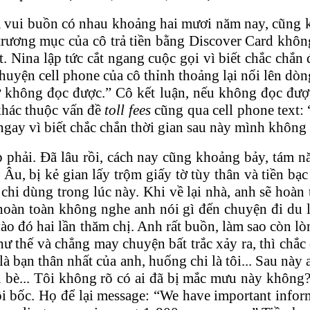
và vui buồn có nhau khoảng hai mươi năm nay, cũng k
rương mục của cô trả tiền bằng Discover Card khô
. Nina lập tức cắt ngang cuộc gọi vì biết chắc chắn
à chuyện cell phone của cô thỉnh thoảng lại nổi lên 
 không đọc được.” Cô kết luận, nếu không đọc được 
hác thuộc vấn đề
toll fees
cũng qua cell phone text: 
ay vì biết chắc chắn thời gian sau này mình không đ
p phải. Đã lâu rồi, cách nay cũng khoảng bảy, tám
Âu, bị kẻ gian lấy trộm giấy tờ tùy thân và tiền b
 dùng trong lúc này. Khi về lại nhà, anh sẽ hoàn tr
hoàn toàn không nghe anh nói gì đến chuyện đi du l
đó hai lần thăm chị. Anh rất buồn, làm sao còn lòng
 thế và chẳng may chuyện bất trắc xảy ra, thì chắc c
là bạn thân nhất của anh, huống chi là tôi... Sau nà
n bè... Tôi không rõ có ai đã bị mắc mưu này không
 bốc. Họ để lại message: “We have important infor