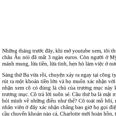
Những tháng trước đây, khi mở youtube xem, tôi t
châu Âu nói đã mất 3 ngàn euros. Còn người ở Mỹ t
mánh mung, lừa tiền, lừa tình, hẹn hò làm việc ở nư
Sáng thứ Ba vừa rồi, chuyện xảy ra ngay tại công ty
rút ra một khoản tiền lớn và họ muốn xác nhận với 
nhận xem cô có đúng là chủ của trương mục này kh
trương mục. Cô trả lời suôn sẻ. Câu thứ ba là mật 
hỏi mình về những điều như thế? Cô toát mồ hôi, n
nhân viên ở đây xác nhận chẳng bao giờ họ gọi điệ
cầu chuyển khoản nào cả, Charlotte mới hoàn hồn, t