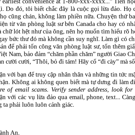
our earliest convenience at 1-800-xxx-xxxx...” Tiền 
. Do đó, tôi biết chắc đây là cuộc gọi lừa đảo. Họ 
 họ cũng chán, không làm phiền nữa. Chuyện thứ ba
iện từ văn phòng luật sư bên Canada cho hay có nhà
à chữ lót hệt như của ông, nên họ muốn tìm hiểu rõ hơ
 ngay bức thư đó mà không cần suy nghĩ. Làm gì có c
ản để phải tốn công văn phòng luật sư, tốn thêm giấ
t Việt Nam, bảo đảm “chăm phần chăm” người Giao C
n cười cười, “Thôi, bỏ đi tám! Hãy cố “đi cày” mà số
cận với bạn để truy cập nhân thân và những tin tức 
 thận. Không ai không quen biết mà tự dưng đi làm đ
e of email scams. Verify sender address, look for 
ận với các vụ lừa đảo qua email, phone, text... Càn
ta phải luôn luôn cảnh giác.
hành An.