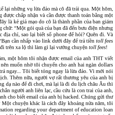
ể lại những vụ lừa đảo mà cô đã trải qua. Một hôm,
ng được chấp nhận và cần được thanh toán bằng một
 đây là kẻ giả mạo do cô là thành phần của ban giám
dòng chữ: “Một gói quà của bạn đã đến bưu điện nhưng
địa chỉ, sao lại biết số phone để hỏi? Quên đi. Và
“Bạn cần nhấp vào link dưới đây để trả tiền
toll fees
i trên xa lộ thì làm gì lại vướng chuyện
toll fees
!
 năm, một hôm tôi nhận được email của anh THT viết
ạc nên muốn nhờ tôi chuyển cho anh hai ngàn dollars
ả ngay... Tôi biết tỏng ngay là lừa đảo. Vì mới nói
ịch. Thêm nữa, người vợ rất thương yêu của anh bị
 dạ nào để đi chơi, mà lại là đi du lịch châu Âu thì
hắn người anh liên lạc, cầu cứu là con trai của anh,
y anh cho biết email của anh bị hacked. Chúng gửi thư
? Một chuyện khác là cách đây khoảng nửa năm, tôi
mation regarding your department of education loan