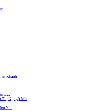
ao
Tuấn Khanh
ăn Lục
n Thị Nguyệt Mai
Ngu Yên