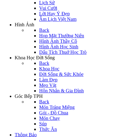
Lịch Sử
Vui Cười
Lời Hay Ý Đẹp
Âm Lịch Việt Nam
Hình Ảnh
Back
Họp Mặt Thường Niên
Hình Ảnh Thầy Cô
Hình Ảnh Học Sinh
Dấu Tích Thuở Học Trò
Khoa Học Đời Sống
Back
Khoa Học
Đời Sống & Sức Khỏe
Làm Đẹp
Mẹo Vặt
Hôn Nhân & Gia Đình
Góc Bếp TPH
Back
Món Tráng Miệng
Gỏi - Đồ Chua
Món Chay
Súp
Thức Ăn
Thông Báo