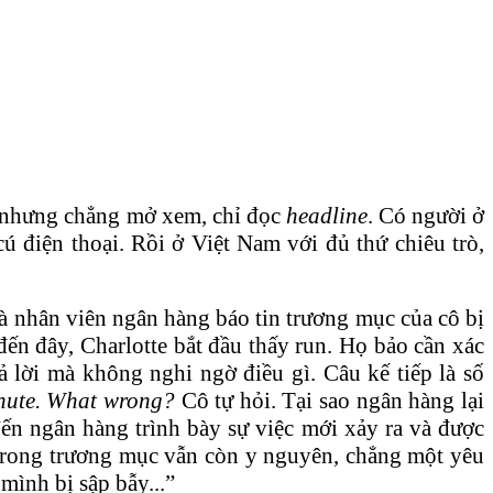
, nhưng chẳng mở xem, chỉ đọc
headline
. Có người ở
ú điện thoại. Rồi ở Việt Nam với đủ thứ chiêu trò,
 là nhân viên ngân hàng báo tin trương mục của cô bị
đến đây, Charlotte bắt đầu thấy run. Họ bảo cần xác
 lời mà không nghi ngờ điều gì. Câu kế tiếp là số
nute. What wrong?
Cô tự hỏi. Tại sao ngân hàng lại
đến ngân hàng trình bày sự việc mới xảy ra và được
n trong trương mục vẫn còn y nguyên, chẳng một yêu
mình bị sập bẫy...”