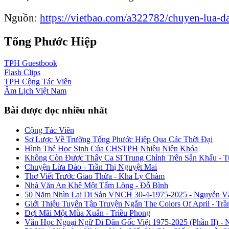
Nguồn:
https://vietbao.com/a322782/chuyen-lua-d
Tống Phước Hiệp
TPH
Guestbook
Flash
Clips
TPH
Cộng Tác Viên
Âm Lịch
Việt Nam
Bài được đọc nhiều nhất
Cộng Tác Viên
Sơ Lược Về Trường Tống Phước Hiệp Qua Các Thời Đại
Hình Thẻ Học Sinh Của CHSTPH Nhiều Niên Khóa
Không Còn Được Thấy Ca Sĩ Trung Chỉnh Trên Sân Khấu - 
Chuyện Lừa Đảo - Trần Thị Nguyệt Mai
Thơ Viết Trước Giao Thừa - Kha Ly Chàm
Nhà Văn An Khê Một Tấm Lòng - Đỗ Bình
50 Năm Nhìn Lại Di Sản VNCH 30-4-1975-2025 - Nguyễn V
Giới Thiệu Tuyển Tập Truyện Ngắn The Colors Of April - Trầ
Đợi Mãi Một Mùa Xuân - Triều Phong
Văn Học Ngoại Ngữ Di Dân Gốc Việt 1975-2025 (Phần II) - 