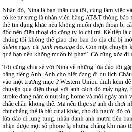
Nhân đó, Nina là bạn thân của tôi, cùng làm việc 
có kẻ tự xưng là nhân viên hãng AT&T thông báo t
thẻ tín dụng khác nếu không muốn điện thoại bị cắt
đốc nên điện thoại do công ty lo chi trả. Kế tiếp l
chúng tôi không thể giao cho bạn do địa chỉ bị mờ
delete
ngay cái
junk message
đó. Còn một chuyện k
quá hạn nếu không muốn bị phạt”. Cô cũng xóa đi ng
Tôi cũng chia sẻ với Nina về những lừa đảo tôi gặ
bằng tiếng Anh. Anh cho biết đang đi du lịch Châu 
vào một trương mục ở Western Union đính kèm để chi
chuyện qua điện thoại với anh cách đó mấy ngày, 
stroke đang nằm ở nursing home và mỗi ngày anh vào 
chắc chắn không thể. Mà nếu thực sự anh đi chơi như
chứ chẳng thể là bất cứ ai khác, cho dù người đó có 
lừa đảo đi lung tung, nhân danh anh mượn tiền bạ
nhận được một số phone lạ nhưng chẳng khi nào tôi