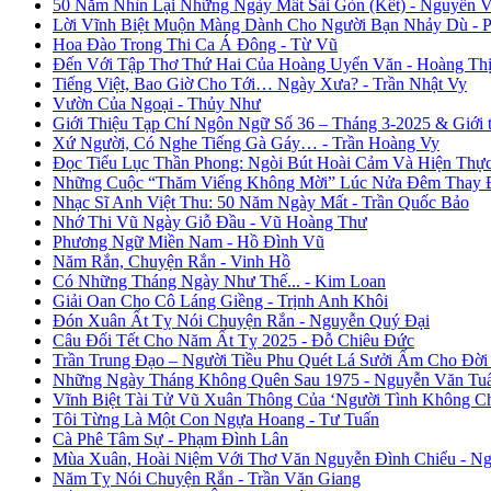
50 Năm Nhìn Lại Những Ngày Mất Sài Gòn (Kết) - Nguyễn 
Lời Vĩnh Biệt Muộn Màng Dành Cho Người Bạn Nhảy Dù - 
Hoa Đào Trong Thi Ca Á Đông - Từ Vũ
Đến Với Tập Thơ Thứ Hai Của Hoàng Uyển Văn - Hoàng Thị
Tiếng Việt, Bao Giờ Cho Tới… Ngày Xưa? - Trần Nhật Vy
Vườn Của Ngoại - Thủy Như
Giới Thiệu Tạp Chí Ngôn Ngữ Số 36 – Tháng 3-2025 & Giới
Xứ Người, Có Nghe Tiếng Gà Gáy… - Trần Hoàng Vy
Đọc Tiểu Lục Thần Phong: Ngòi Bút Hoài Cảm Và Hiện Thự
Những Cuộc “Thăm Viếng Không Mời” Lúc Nửa Đêm Thay Đổ
Nhạc Sĩ Anh Việt Thu: 50 Năm Ngày Mất - Trần Quốc Bảo
Nhớ Thi Vũ Ngày Giỗ Đầu - Vũ Hoàng Thư
Phương Ngữ Miền Nam - Hồ Đình Vũ
Năm Rắn, Chuyện Rắn - Vinh Hồ
Có Những Tháng Ngày Như Thế... - Kim Loan
Giải Oan Cho Cô Láng Giềng - Trịnh Anh Khôi
Đón Xuân Ất Tỵ Nói Chuyện Rắn - Nguyễn Quý Đại
Câu Đối Tết Cho Năm Ất Tỵ 2025 - Đỗ Chiêu Đức
Trần Trung Đạo – Người Tiều Phu Quét Lá Sưởi Ấm Cho Đời
Những Ngày Tháng Không Quên Sau 1975 - Nguyễn Văn Tu
Vĩnh Biệt Tài Tử Vũ Xuân Thông Của ‘Người Tình Không C
Tôi Từng Là Một Con Ngựa Hoang - Tư Tuấn
Cà Phê Tâm Sự - Phạm Đình Lân
Mùa Xuân, Hoài Niệm Với Thơ Văn Nguyễn Đình Chiểu - Ng
Năm Tỵ Nói Chuyện Rắn - Trần Văn Giang