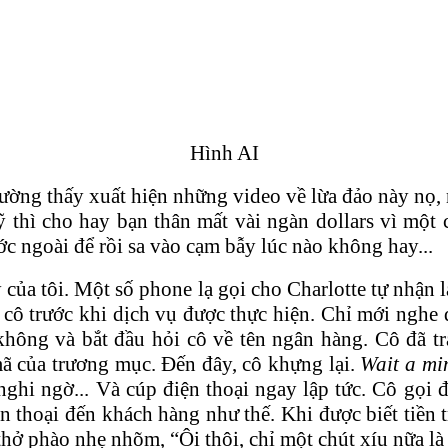
Hình AI
hường thấy xuất hiện những video về lừa đảo này nọ
hì cho hay bạn thân mất vài ngàn dollars vì một c
ớc ngoài để rồi sa vào cạm bẫy lúc nào không hay...
 của tôi. Một số phone lạ gọi cho Charlotte tự nhận
cô trước khi dịch vụ được thực hiện. Chỉ mới nghe 
ông và bắt đầu hỏi cô về tên ngân hàng. Cô đã trả
mã của trương mục. Đến đây, cô khựng lại.
Wait a mi
ghi ngờ... Và cúp điện thoại ngay lập tức. Cô gọi 
n thoại đến khách hàng như thế. Khi được biết tiề
hở phào nhẹ nhõm, “Ôi thôi, chỉ một chút xíu nữa là 