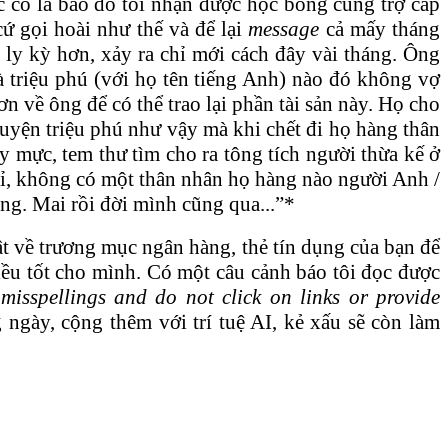
học có là bao do tôi nhận được học bổng cùng trợ cấp
cứ gọi hoài như thế và để lại
message
cả mấy tháng
 ly kỳ hơn, xảy ra chỉ mới cách đây vài tháng. Ông
 triệu phú (với họ tên tiếng Anh) nào đó không vợ
n về ông để có thể trao lại phần tài sản này. Họ cho
huyện triệu phú như vậy mà khi chết đi họ hàng thân
y mực, tem thư tìm cho ra tông tích người thừa kế ở
hỉ, không có một thân nhân họ hàng nào người Anh /
ng. Mai rồi đời mình cũng qua...”*
mật về trương mục ngân hàng, thẻ tín dụng của bạn để
iều tốt cho mình. Có một câu cảnh báo tôi đọc được
misspellings and do not click on links or provide
g ngày, cộng thêm với trí tuệ AI, kẻ xấu sẽ còn làm