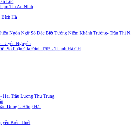
Văn Lục
Phạm Tín An Ninh
 Bích Hà
 thiệu Ngôn Ngữ Số Đặc Biệt Tưởng Niệm Khánh Trường- Trần Thị N
c - Uyên Nguyên
i Số Phận Gia Đình Tôi* - Thanh Hà CH
 - Hai Trầu Lương Thư Trung
ấn
hân Dung’ - Hồng Hải
uyễn Kiến Thiết