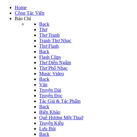
Home
Cộng Tác Viên
Báo Chí
Back
Thơ
Thơ Tranh
Tranh Thơ Nhạc
Thơ Flash
Back
Flash Clips
Thơ Diễn Ngâm
Thơ Phổ Nhạc
Music Video
Back
Văn
Truyện Dài
Truyện Đọc
Tác Giả & Tác Phẩm
Back
Biên Khảo
Quê Hương Một Thuở
Truyện Kiều
Lưu Bút
Back