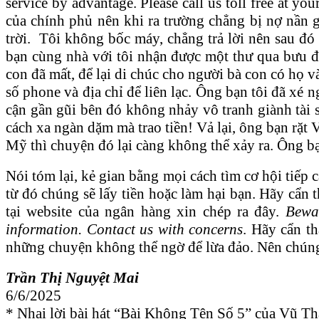
service by advantage. Please call us toll free at y
của chính phủ nên khi ra trường chẳng bị nợ nần gì
trời. Tôi không bốc máy, chẳng trả lời nên sau đó
bạn cùng nhà với tôi nhận được một thư qua bưu đ
con đã mất, để lại di chúc cho người bà con có họ v
số phone và địa chỉ để liên lạc. Ông bạn tôi đã xé
cận gần gũi bên đó không nhảy vô tranh giành tài s
cách xa ngàn dặm mà trao tiền! Vả lại, ông bạn rặ
Mỹ thì chuyện đó lại càng không thể xảy ra. Ông bạ
Nói tóm lại, kẻ gian bằng mọi cách tìm cơ hội tiếp 
từ đó chúng sẽ lấy tiền hoặc làm hại bạn. Hãy cẩn
tại website của ngân hàng xin chép ra đây.
Bewar
information. Contact us with concerns
. Hãy cẩn th
những chuyện không thể ngờ để lừa đảo. Nên chúng 
Trần Thị Nguyệt Mai
6/6/2025
* Nhại lời bài hát “Bài Không Tên Số 5” của Vũ T