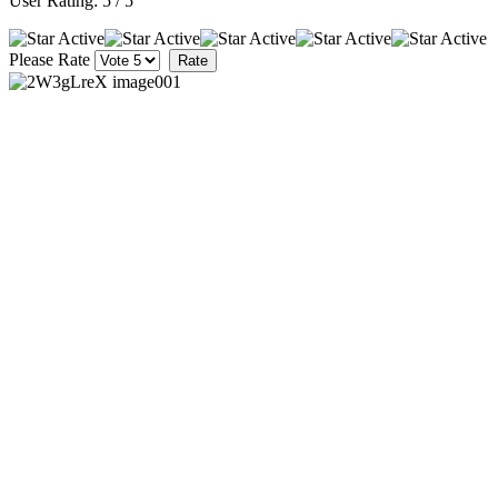
User Rating:
5
/
5
Please Rate