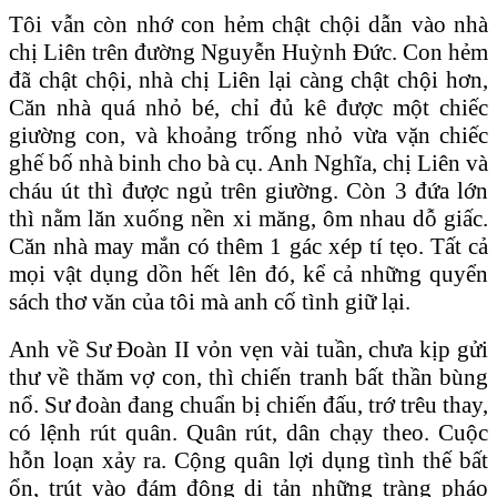
Tôi vẫn còn nhớ con hẻm chật chội dẫn vào nhà
chị Liên trên đường Nguyễn Huỳnh Đức. Con hẻm
đã chật chội, nhà chị Liên lại càng chật chội hơn,
Căn nhà quá nhỏ bé, chỉ đủ kê được một chiếc
giường con, và khoảng trống nhỏ vừa vặn chiếc
ghế bố nhà binh cho bà cụ. Anh Nghĩa, chị Liên và
cháu út thì được ngủ trên giường. Còn 3 đứa lớn
thì nằm lăn xuống nền xi măng, ôm nhau dỗ giấc.
Căn nhà may mắn có thêm 1 gác xép tí tẹo. Tất cả
mọi vật dụng dồn hết lên đó, kể cả những quyển
sách thơ văn của tôi mà anh cố tình giữ lại.
Anh về Sư Đoàn II vỏn vẹn vài tuần, chưa kịp gửi
thư về thăm vợ con, thì chiến tranh bất thần bùng
nổ. Sư đoàn đang chuẩn bị chiến đấu, trớ trêu thay,
có lệnh rút quân. Quân rút, dân chạy theo. Cuộc
hỗn loạn xảy ra. Cộng quân lợi dụng tình thế bất
ổn, trút vào đám đông di tản những tràng pháo