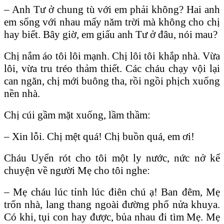
– Anh Tư ở chung tù với em phải không? Hai anh
em sống với nhau mấy năm trời mà không cho chị
hay biết. Bây giờ, em giấu anh Tư ở đâu, nói mau?
Chị nắm áo tôi lôi mạnh. Chị lôi tôi khắp nhà. Vừa
lôi, vừa tru tréo thảm thiết. Các cháu chạy vội lại
can ngăn, chị mới buông tha, rồi ngồi phịch xuống
nền nhà.
Chị cúi gầm mặt xuống, lầm thầm:
– Xin lỗi. Chị mệt quá! Chị buồn quá, em ơi!
Cháu Uyển rót cho tôi một ly nước, nức nở kể
chuyện về người Mẹ cho tôi nghe:
– Mẹ cháu lúc tỉnh lúc điên chú ạ! Ban đêm, Mẹ
trốn nhà, lang thang ngoài đường phố nửa khuya.
Có khi, tụi con hay được, bủa nhau đi tìm Mẹ. Mẹ