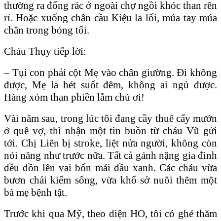
thường ra đống rác ở ngoài chợ ngồi khóc than rên
rỉ. Hoặc xuống chân cầu Kiệu la lối, múa tay múa
chân trong bóng tối.
Cháu Thụy tiếp lời:
– Tụi con phải cột Mẹ vào chân giường. Đi không
được, Mẹ la hét suốt đêm, không ai ngủ được.
Hàng xóm than phiền lắm chú ơi!
Vài năm sau, trong lúc tôi đang cầy thuê cấy mướn
ở quê vợ, thì nhận một tin buồn từ cháu Vũ gửi
tới. Chị Liên bị stroke, liệt nửa người, không còn
nói năng như trước nữa. Tất cả gánh nặng gia đình
đều dồn lên vai bốn mái đầu xanh. Các cháu vừa
bươn chải kiếm sống, vừa khổ sở nuôi thêm một
bà mẹ bệnh tật.
Trước khi qua Mỹ, theo diện HO, tôi có ghé thăm