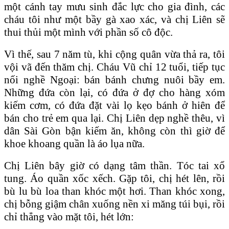
một cánh tay mưu sinh đắc lực cho gia đình, các
cháu tôi như một bầy gà xao xác, và chị Liên sẽ
thui thủi một mình với phần số cô độc.
Vì thế, sau 7 năm tù, khi cộng quân vừa thả ra, tôi
vội vã đến thăm chị. Cháu Vũ chỉ 12 tuổi, tiếp tục
nối nghề Ngoại: bán bánh chưng nuôi bầy em.
Những đứa còn lại, có đứa ở đợ cho hàng xóm
kiếm cơm, có đứa đặt vài lọ kẹo bánh ở hiên để
bán cho trẻ em qua lại. Chị Liên dẹp nghề thêu, vì
dân Sài Gòn bận kiếm ăn, không còn thì giờ để
khoe khoang quần là áo lụa nữa.
Chị Liên bây giờ có dạng tâm thần. Tóc tai xổ
tung. Áo quần xốc xếch. Gặp tôi, chị hét lên, rồi
bù lu bù loa than khóc một hơi. Than khóc xong,
chị bỗng giậm chân xuống nền xi măng túi bụi, rồi
chỉ thẳng vào mặt tôi, hét lớn: