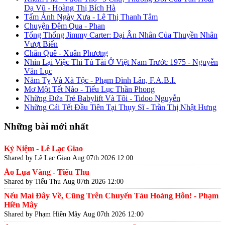
Dạ Vũ - Hoàng Thị Bích Hà
Tấm Ảnh Ngày Xưa - Lê Thị Thanh Tâm
Chuyện Đêm Qua - Phan
Tổng Thống Jimmy Carter: Đại Ân Nhân Của Thuyền Nhân
Vượt Biển
Chân Quê - Xuân Phương
Nhìn Lại Việc Thi Tú Tài Ở Việt Nam Trước 1975 - Nguyễn
Văn Lục
Năm Tỵ Và Xà Tộc - Phạm Đình Lân, F.A.B.I.
Mơ Một Tết Nào - Tiểu Lục Thần Phong
Những Đứa Trẻ Babylift Và Tôi - Tidoo Nguyễn
Những Cái Tết Đầu Tiên Tại Thụy Sĩ - Trần Thị Nhật Hưng
Những bài mới nhất
Kỷ Niệm - Lê Lạc Giao
Shared by Lê Lạc Giao
Aug 07th 2026 12:00
Áo Lụa Vàng - Tiểu Thu
Shared by Tiểu Thu
Aug 07th 2026 12:00
Nếu Mai Đây Về, Cũng Trên Chuyến Tàu Hoàng Hôn! - Phạm
Hiền Mây
Shared by Phạm Hiền Mây
Aug 07th 2026 12:00