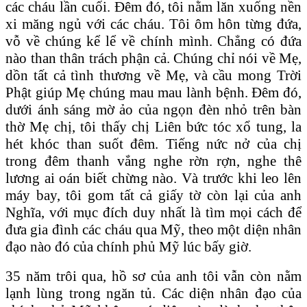
các cháu lần cuối. Đêm đó, tôi nằm lăn xuống nền
xi măng ngủ với các cháu. Tôi ôm hôn từng đứa,
vỗ về chúng kể lể về chính mình. Chẳng có đứa
nào than thân trách phận cả. Chúng chỉ nói về Mẹ,
dồn tất cả tình thương về Mẹ, và cầu mong Trời
Phật giúp Mẹ chúng mau mau lành bệnh. Đêm đó,
dưới ánh sáng mờ ảo của ngọn đèn nhỏ trên bàn
thờ Mẹ chị, tôi thấy chị Liên bức tóc xổ tung, la
hét khóc than suốt đêm. Tiếng nức nở của chị
trong đêm thanh vắng nghe rờn rợn, nghe thê
lương ai oán biết chừng nào. Và trước khi leo lên
máy bay, tôi gom tất cả giấy tờ còn lại của anh
Nghĩa, với mục đích duy nhất là tìm mọi cách để
đưa gia đình các cháu qua Mỹ, theo một diện nhân
đạo nào đó của chính phủ Mỹ lúc bấy giờ.
35 năm trôi qua, hồ sơ của anh tôi vẫn còn nằm
lạnh lùng trong ngăn tủ. Các diện nhân đạo của