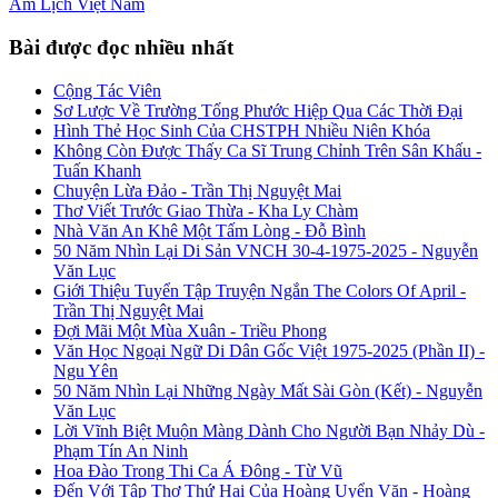
Âm Lịch
Việt Nam
Bài được đọc nhiều nhất
Cộng Tác Viên
Sơ Lược Về Trường Tống Phước Hiệp Qua Các Thời Đại
Hình Thẻ Học Sinh Của CHSTPH Nhiều Niên Khóa
Không Còn Được Thấy Ca Sĩ Trung Chỉnh Trên Sân Khấu -
Tuấn Khanh
Chuyện Lừa Đảo - Trần Thị Nguyệt Mai
Thơ Viết Trước Giao Thừa - Kha Ly Chàm
Nhà Văn An Khê Một Tấm Lòng - Đỗ Bình
50 Năm Nhìn Lại Di Sản VNCH 30-4-1975-2025 - Nguyễn
Văn Lục
Giới Thiệu Tuyển Tập Truyện Ngắn The Colors Of April -
Trần Thị Nguyệt Mai
Đợi Mãi Một Mùa Xuân - Triều Phong
Văn Học Ngoại Ngữ Di Dân Gốc Việt 1975-2025 (Phần II) -
Ngu Yên
50 Năm Nhìn Lại Những Ngày Mất Sài Gòn (Kết) - Nguyễn
Văn Lục
Lời Vĩnh Biệt Muộn Màng Dành Cho Người Bạn Nhảy Dù -
Phạm Tín An Ninh
Hoa Đào Trong Thi Ca Á Đông - Từ Vũ
Đến Với Tập Thơ Thứ Hai Của Hoàng Uyển Văn - Hoàng