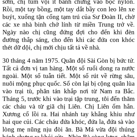
sớm, chị túm vội ít bánh chưng vào bọc nylon.
Rồi, một tay bồng, một tay dắt bầy con leo lên xe
buýt, xuống tận cổng tạm trú của
Sư Đ
oàn II, chờ
các xe nhà binh chở lính từ miền Trung trở về.
Ngày nào chị cũng đứng đợi cho đến khi đèn
đường thắp sáng, cho đến khi các đứa con khóc
thét dữ dội, chị mới chịu tất tả về nhà.
30 tháng 4 năm 1975. Quân đội Sài Gòn bị bức tử.
Tất cả đơn vị tan hàng. Một số ruổi dong ra nước
ngoài. Một số tuẫn tiết. Một số rút về rừng sâu,
nuôi mộng phục quốc. Số còn lại bị cộng quân lùa
vào trại tù, phân tán khắp nơi từ Nam ra Bắc.
Tháng 5, trước khi vào trại tập trung, tôi đến thăm
các cháu và từ giã chị Liên. Chị Liên ốm hẳn.
Xương cổ lồi ra. Hai nhánh tay khẳng khiu như
hai que củi. Các cháu đứa khóc, đứa la, đứa sà vào
lòng mẹ nũng nịu đòi ăn. Bà Má vừa đội thúng
bánh chưng ra khỏi cửa.. Nhìn Bà còng lưng, chậm