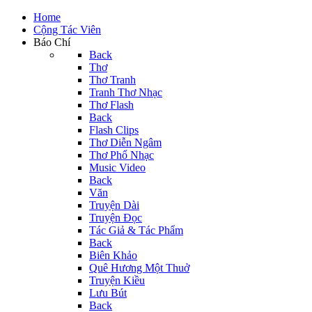
Home
Cộng Tác Viên
Báo Chí
Back
Thơ
Thơ Tranh
Tranh Thơ Nhạc
Thơ Flash
Back
Flash Clips
Thơ Diễn Ngâm
Thơ Phổ Nhạc
Music Video
Back
Văn
Truyện Dài
Truyện Đọc
Tác Giả & Tác Phẩm
Back
Biên Khảo
Quê Hương Một Thuở
Truyện Kiều
Lưu Bút
Back