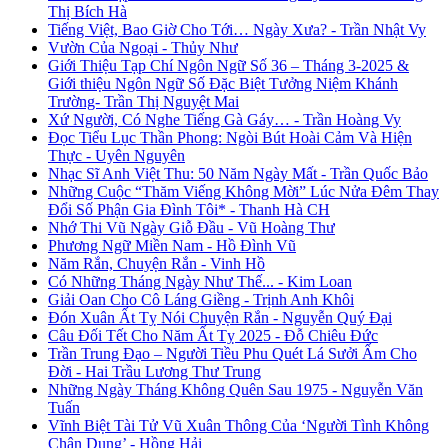
Thị Bích Hà
Tiếng Việt, Bao Giờ Cho Tới… Ngày Xưa? - Trần Nhật Vy
Vườn Của Ngoại - Thủy Như
Giới Thiệu Tạp Chí Ngôn Ngữ Số 36 – Tháng 3-2025 &
Giới thiệu Ngôn Ngữ Số Đặc Biệt Tưởng Niệm Khánh
Trường- Trần Thị Nguyệt Mai
Xứ Người, Có Nghe Tiếng Gà Gáy… - Trần Hoàng Vy
Đọc Tiểu Lục Thần Phong: Ngòi Bút Hoài Cảm Và Hiện
Thực - Uyên Nguyên
Nhạc Sĩ Anh Việt Thu: 50 Năm Ngày Mất - Trần Quốc Bảo
Những Cuộc “Thăm Viếng Không Mời” Lúc Nửa Đêm Thay
Đổi Số Phận Gia Đình Tôi* - Thanh Hà CH
Nhớ Thi Vũ Ngày Giỗ Đầu - Vũ Hoàng Thư
Phương Ngữ Miền Nam - Hồ Đình Vũ
Năm Rắn, Chuyện Rắn - Vinh Hồ
Có Những Tháng Ngày Như Thế... - Kim Loan
Giải Oan Cho Cô Láng Giềng - Trịnh Anh Khôi
Đón Xuân Ất Tỵ Nói Chuyện Rắn - Nguyễn Quý Đại
Câu Đối Tết Cho Năm Ất Tỵ 2025 - Đỗ Chiêu Đức
Trần Trung Đạo – Người Tiều Phu Quét Lá Sưởi Ấm Cho
Đời - Hai Trầu Lương Thư Trung
Những Ngày Tháng Không Quên Sau 1975 - Nguyễn Văn
Tuấn
Vĩnh Biệt Tài Tử Vũ Xuân Thông Của ‘Người Tình Không
Chân Dung’ - Hồng Hải