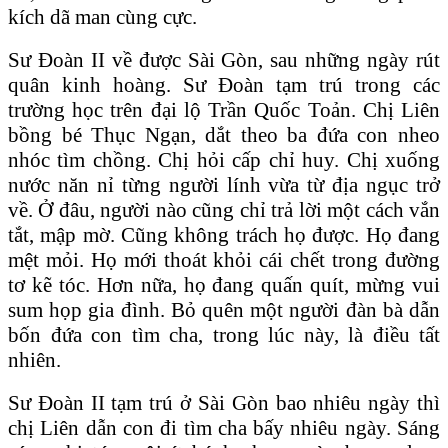
kích dã man cùng cực.
Sư Đoàn II về được Sài Gòn, sau những ngày rút
quân kinh hoàng. Sư Đoàn tạm trú trong các
trường học trên đại lộ Trần Quốc Toản. Chị Liên
bồng bé Thục Ngạn, dắt theo ba đứa con nheo
nhóc tìm chồng. Chị hỏi cấp chỉ huy. Chị xuống
nước năn nỉ từng người lính vừa từ địa ngục trở
về. Ở đâu, người nào cũng chỉ trả lời một cách vắn
tắt, mập mờ. Cũng không trách họ được. Họ đang
mệt mỏi. Họ mới thoát khỏi cái chết trong đường
tơ kẽ tóc. Hơn nữa, họ đang quấn quít, mừng vui
sum họp gia đình. Bỏ quên một người đàn bà dẫn
bốn đứa con tìm cha, trong lúc này, là điều tất
nhiên.
Sư Đoàn II tạm trú ở Sài Gòn bao nhiêu ngày thì
chị Liên dẫn con đi tìm cha bấy nhiêu ngày. Sáng