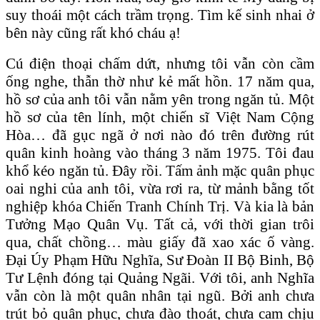
suy thoái một cách trầm trọng. Tìm kế sinh nhai ở
bên này cũng rất khó cháu ạ!
Cú điện thoại chấm dứt, nhưng tôi vẫn còn cầm
ống nghe, thẫn thờ như kẻ mất hồn. 17 năm qua,
hồ sơ của anh tôi vẫn nằm yên trong ngăn tủ. Một
hồ sơ của tên lính, một chiến sĩ Việt Nam Cộng
Hòa… đã gục ngã ở nơi nào đó trên đường rút
quân kinh hoàng vào tháng 3 năm 1975. Tôi đau
khổ kéo ngăn tủ. Đây rồi. Tấm ảnh mặc quân phục
oai nghi của anh tôi, vừa rơi ra, từ mảnh bằng tốt
nghiệp khóa Chiến Tranh Chính Trị. Và kia là bản
Tưởng Mạo Quân Vụ. Tất cả, với thời gian trôi
qua, chất chồng… màu giấy đã xao xác ố vàng.
Đại Úy Phạm Hữu Nghĩa, Sư Đoàn II Bộ Binh, Bộ
Tư Lệnh đóng tại Quảng Ngãi. Với tôi, anh Nghĩa
vẫn còn là một quân nhân tại ngũ. Bởi anh chưa
trút bỏ quân phục, chưa đào thoát, chưa cam chịu