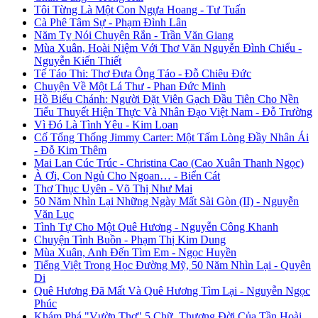
Tôi Từng Là Một Con Ngựa Hoang - Tư Tuấn
Cà Phê Tâm Sự - Phạm Đình Lân
Năm Tỵ Nói Chuyện Rắn - Trần Văn Giang
Mùa Xuân, Hoài Niệm Với Thơ Văn Nguyễn Đình Chiểu -
Nguyễn Kiến Thiết
Tế Táo Thi: Thơ Đưa Ông Táo - Đỗ Chiêu Đức
Chuyện Về Một Lá Thư - Phan Đức Minh
Hồ Biểu Chánh: Người Đặt Viên Gạch Đầu Tiên Cho Nền
Tiểu Thuyết Hiện Thực Và Nhân Đạo Việt Nam - Đỗ Trường
Vì Đó Là Tình Yêu - Kim Loan
Cố Tổng Thống Jimmy Carter: Một Tấm Lòng Đầy Nhân Ái
- Đỗ Kim Thêm
Mai Lan Cúc Trúc - Christina Cao (Cao Xuân Thanh Ngọc)
À Ơi, Con Ngủ Cho Ngoan… - Biển Cát
Thơ Thục Uyên - Võ Thị Như Mai
50 Năm Nhìn Lại Những Ngày Mất Sài Gòn (II) - Nguyễn
Văn Lục
Tình Tự Cho Một Quê Hương - Nguyễn Công Khanh
Chuyện Tình Buồn - Phạm Thị Kim Dung
Mùa Xuân, Anh Đến Tìm Em - Ngọc Huyền
Tiếng Việt Trong Học Đường Mỹ, 50 Năm Nhìn Lại - Quyên
Di
Quê Hương Đã Mất Và Quê Hương Tìm Lại - Nguyễn Ngọc
Phúc
Khám Phá "Vườn Thơ" 5 Chữ, Thương Đời Của Tần Hoài