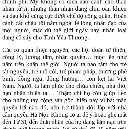
chính phủ Mỹ không có diện nào dành cho thân
nhân tử sĩ, những thân nhân đang chịu oan khiên
và đau khổ cùng cực dưới chế độ cộng quân. Hoàn
cảnh các cháu tôi nằm ngoài lề lòng nhân đạo của
mọi người, mặc dù thế giới ngày nay, nhân loại
đang cổ súy cho Tình Yêu Thương.
Các cơ quan thiện nguyện, các hội đoàn từ thiện,
công lý, lương tâm, nhân quyền… mọc lên như
nấm trên khắp thế giới. Người ta hảo tâm cho trẻ
tật nguyền, trẻ mồ côi, trẻ phạm pháp, thương phế
binh, đồng ngũ, đồng hương… còn kẹt lại Việt
Nam. Người ta làm phúc cho chùa chiền, nhà thờ,
nạn nhân thiên tai… Thậm chí họ còn giúp tiền
cho những tay cộng sản gộc, hiện nay vì bất mãn
quyền lợi nào đó, nên trở thành đối lập với nhà
cầm quyền Hà Nội. Không có ai để ý hoặc ghé mắt
đến Tử Sĩ, đến thân nhân của họ đang lâm nạn trên
chính quê hương mình. Và cứ thế, đã 35 năm trôi