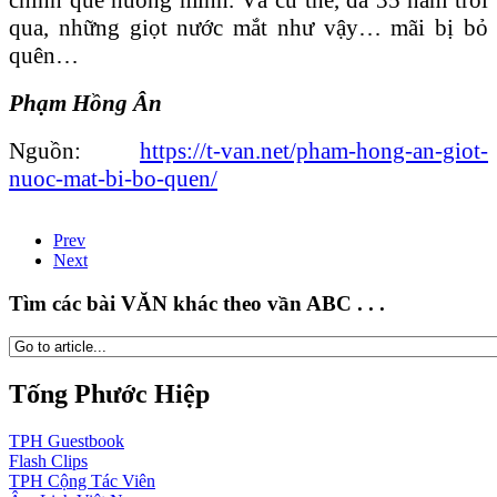
qua, những giọt nước mắt như vậy… mãi bị bỏ
quên…
Phạm Hồng Ân
Nguồn:
https://t-van.net/pham-hong-an-giot-
nuoc-mat-bi-bo-quen/
Prev
Next
Tìm các bài VĂN khác theo vần ABC . . .
Tống Phước Hiệp
TPH
Guestbook
Flash
Clips
TPH
Cộng Tác Viên