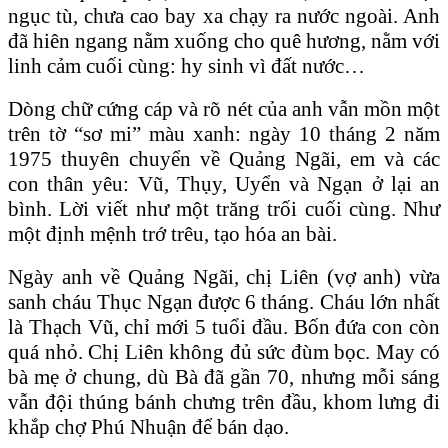
ngục tù, chưa cao bay xa chạy ra nước ngoài. Anh
đã hiên ngang nằm xuống cho quê hương, nằm với
linh cảm cuối cùng: hy sinh vì đất nước…
Dòng chữ cứng cáp và rõ nét của anh vẫn mồn một
trên tờ “sơ mi” màu xanh: ngày 10 tháng 2 năm
1975 thuyên chuyển về Quảng Ngãi, em và các
con thân yêu: Vũ, Thụy, Uyển và Ngạn ở lại an
bình. Lời viết như một trăng trối cuối cùng. Như
một định mệnh trớ trêu, tạo hóa an bài.
Ngày anh về Quảng Ngãi, chị Liên (vợ anh) vừa
sanh cháu Thục Ngạn được 6 tháng. Cháu lớn nhất
là Thạch Vũ, chỉ mới 5 tuổi đầu. Bốn đứa con còn
quá nhỏ. Chị Liên không đủ sức đùm bọc. May có
bà mẹ ở chung, dù Bà đã gần 70, nhưng mỗi sáng
vẫn đội thúng bánh chưng trên đầu, khom lưng đi
khắp chợ Phú Nhuận để bán dạo.