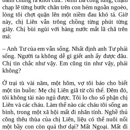
chạp lê từng bước chân trên con hẻm ngoằn ngoèo,
lòng tôi chợt quặn lên một niềm đau khó tả. Giờ
này, chị Liên vẫn trông chồng từng phút từng
giây. Chị bùi ngùi với hàng nước mắt lã chã trên
má:
– Anh Tư của em vẫn sống. Nhất định anh Tư phải
sống. Người ta không dễ gì giết anh ấy được đâu.
Chị tin chắc như vậy. Em cũng tin như vậy, phải
không?
Ở trại tù vài năm, một hôm, vợ tôi báo cho biết
một tin buồn: Mẹ chị Liên giã từ cõi thế. Đêm đó,
tôi không tài nào ngủ được. Tôi lo cho số phận chị
Liên và các cháu. Làm thế nào các cháu tôi sống an
bình, trong một xã hội mất đi nhân tính. Nghề thủ
công thêu thùa của chị Liên, liệu có thể nuôi nổi
một bầy con còn quá thơ dại? Mất Ngoại. Mất đi