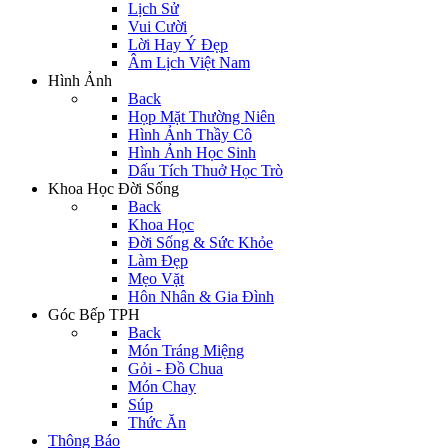
Lịch Sử
Vui Cười
Lời Hay Ý Đẹp
Âm Lịch Việt Nam
Hình Ảnh
Back
Họp Mặt Thường Niên
Hình Ảnh Thầy Cô
Hình Ảnh Học Sinh
Dấu Tích Thuở Học Trò
Khoa Học Đời Sống
Back
Khoa Học
Đời Sống & Sức Khỏe
Làm Đẹp
Mẹo Vặt
Hôn Nhân & Gia Đình
Góc Bếp TPH
Back
Món Tráng Miệng
Gỏi - Đồ Chua
Món Chay
Súp
Thức Ăn
Thông Báo