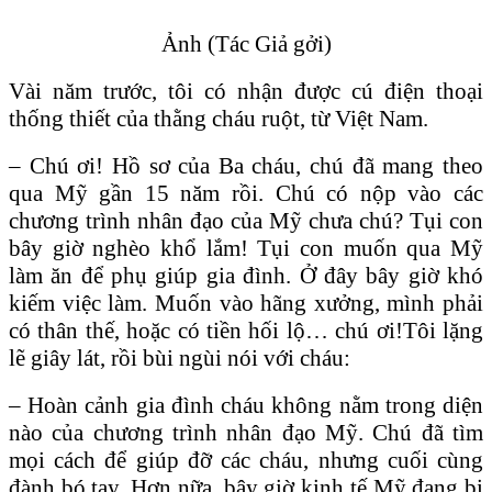
Ảnh (Tác Giả gởi)
Vài năm trước, tôi có nhận được cú điện thoại
thống thiết của thằng cháu ruột, từ Việt Nam.
– Chú ơi! Hồ sơ của Ba cháu, chú đã mang theo
qua Mỹ gần 15 năm rồi. Chú có nộp vào các
chương trình nhân đạo của Mỹ chưa chú? Tụi con
bây giờ nghèo khổ lắm! Tụi con muốn qua Mỹ
làm ăn để phụ giúp gia đình. Ở đây bây giờ khó
kiếm việc làm. Muốn vào hãng xưởng, mình phải
có thân thế, hoặc có tiền hối lộ… chú ơi!Tôi lặng
lẽ giây lát, rồi bùi ngùi nói với cháu:
– Hoàn cảnh gia đình cháu không nằm trong diện
nào của chương trình nhân đạo Mỹ. Chú đã tìm
mọi cách để giúp đỡ các cháu, nhưng cuối cùng
đành bó tay. Hơn nữa, bây giờ kinh tế Mỹ đang bị