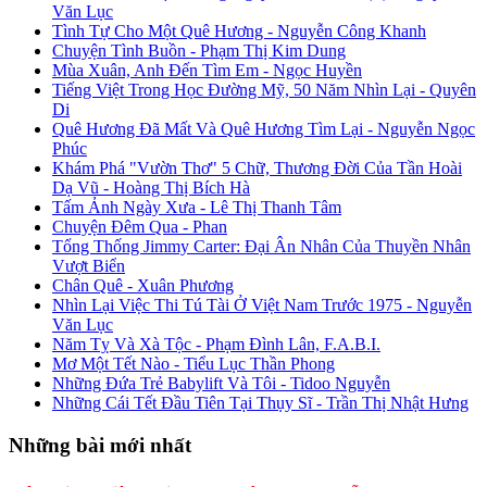
Văn Lục
Tình Tự Cho Một Quê Hương - Nguyễn Công Khanh
Chuyện Tình Buồn - Phạm Thị Kim Dung
Mùa Xuân, Anh Đến Tìm Em - Ngọc Huyền
Tiếng Việt Trong Học Đường Mỹ, 50 Năm Nhìn Lại - Quyên
Di
Quê Hương Đã Mất Và Quê Hương Tìm Lại - Nguyễn Ngọc
Phúc
Khám Phá "Vườn Thơ" 5 Chữ, Thương Đời Của Tần Hoài
Dạ Vũ - Hoàng Thị Bích Hà
Tấm Ảnh Ngày Xưa - Lê Thị Thanh Tâm
Chuyện Đêm Qua - Phan
Tổng Thống Jimmy Carter: Đại Ân Nhân Của Thuyền Nhân
Vượt Biển
Chân Quê - Xuân Phương
Nhìn Lại Việc Thi Tú Tài Ở Việt Nam Trước 1975 - Nguyễn
Văn Lục
Năm Tỵ Và Xà Tộc - Phạm Đình Lân, F.A.B.I.
Mơ Một Tết Nào - Tiểu Lục Thần Phong
Những Đứa Trẻ Babylift Và Tôi - Tidoo Nguyễn
Những Cái Tết Đầu Tiên Tại Thụy Sĩ - Trần Thị Nhật Hưng
Những bài mới nhất