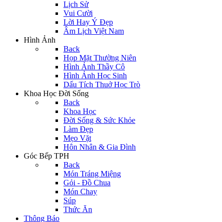
Lịch Sử
Vui Cười
Lời Hay Ý Đẹp
Âm Lịch Việt Nam
Hình Ảnh
Back
Họp Mặt Thường Niên
Hình Ảnh Thầy Cô
Hình Ảnh Học Sinh
Dấu Tích Thuở Học Trò
Khoa Học Đời Sống
Back
Khoa Học
Đời Sống & Sức Khỏe
Làm Đẹp
Mẹo Vặt
Hôn Nhân & Gia Đình
Góc Bếp TPH
Back
Món Tráng Miệng
Gỏi - Đồ Chua
Món Chay
Súp
Thức Ăn
Thông Báo