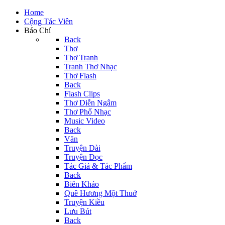
Home
Cộng Tác Viên
Báo Chí
Back
Thơ
Thơ Tranh
Tranh Thơ Nhạc
Thơ Flash
Back
Flash Clips
Thơ Diễn Ngâm
Thơ Phổ Nhạc
Music Video
Back
Văn
Truyện Dài
Truyện Đọc
Tác Giả & Tác Phẩm
Back
Biên Khảo
Quê Hương Một Thuở
Truyện Kiều
Lưu Bút
Back