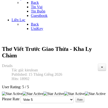
Back
Tin Vui
Tin Buồn
Guestbook
Liên Lạc
Back
UniKey
Thơ Viết Trước Giao Thừa - Kha Ly
Chàm
Details
Tác giả:
kieuloan
Published: 15 Tháng Giêng 2026
Hits: 18992
User Rating:
5
/
5
Please Rate