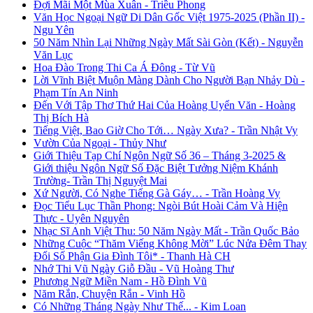
Đợi Mãi Một Mùa Xuân - Triều Phong
Văn Học Ngoại Ngữ Di Dân Gốc Việt 1975-2025 (Phần II) -
Ngu Yên
50 Năm Nhìn Lại Những Ngày Mất Sài Gòn (Kết) - Nguyễn
Văn Lục
Hoa Đào Trong Thi Ca Á Đông - Từ Vũ
Lời Vĩnh Biệt Muộn Màng Dành Cho Người Bạn Nhảy Dù -
Phạm Tín An Ninh
Đến Với Tập Thơ Thứ Hai Của Hoàng Uyển Văn - Hoàng
Thị Bích Hà
Tiếng Việt, Bao Giờ Cho Tới… Ngày Xưa? - Trần Nhật Vy
Vườn Của Ngoại - Thủy Như
Giới Thiệu Tạp Chí Ngôn Ngữ Số 36 – Tháng 3-2025 &
Giới thiệu Ngôn Ngữ Số Đặc Biệt Tưởng Niệm Khánh
Trường- Trần Thị Nguyệt Mai
Xứ Người, Có Nghe Tiếng Gà Gáy… - Trần Hoàng Vy
Đọc Tiểu Lục Thần Phong: Ngòi Bút Hoài Cảm Và Hiện
Thực - Uyên Nguyên
Nhạc Sĩ Anh Việt Thu: 50 Năm Ngày Mất - Trần Quốc Bảo
Những Cuộc “Thăm Viếng Không Mời” Lúc Nửa Đêm Thay
Đổi Số Phận Gia Đình Tôi* - Thanh Hà CH
Nhớ Thi Vũ Ngày Giỗ Đầu - Vũ Hoàng Thư
Phương Ngữ Miền Nam - Hồ Đình Vũ
Năm Rắn, Chuyện Rắn - Vinh Hồ
Có Những Tháng Ngày Như Thế... - Kim Loan