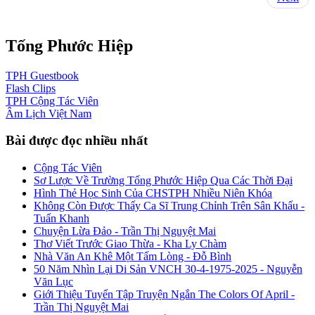
Tống Phước Hiệp
TPH
Guestbook
Flash
Clips
TPH
Cộng Tác Viên
Âm Lịch
Việt Nam
Bài được đọc nhiều nhất
Cộng Tác Viên
Sơ Lược Về Trường Tống Phước Hiệp Qua Các Thời Đại
Hình Thẻ Học Sinh Của CHSTPH Nhiều Niên Khóa
Không Còn Được Thấy Ca Sĩ Trung Chỉnh Trên Sân Khấu -
Tuấn Khanh
Chuyện Lừa Đảo - Trần Thị Nguyệt Mai
Thơ Viết Trước Giao Thừa - Kha Ly Chàm
Nhà Văn An Khê Một Tấm Lòng - Đỗ Bình
50 Năm Nhìn Lại Di Sản VNCH 30-4-1975-2025 - Nguyễn
Văn Lục
Giới Thiệu Tuyển Tập Truyện Ngắn The Colors Of April -
Trần Thị Nguyệt Mai