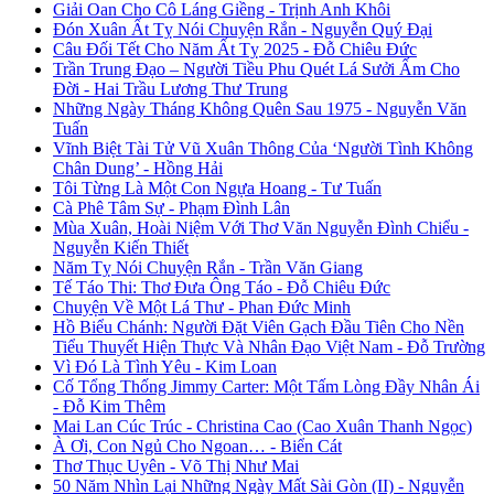
Giải Oan Cho Cô Láng Giềng - Trịnh Anh Khôi
Đón Xuân Ất Tỵ Nói Chuyện Rắn - Nguyễn Quý Đại
Câu Đối Tết Cho Năm Ất Tỵ 2025 - Đỗ Chiêu Đức
Trần Trung Đạo – Người Tiều Phu Quét Lá Sưởi Ấm Cho
Đời - Hai Trầu Lương Thư Trung
Những Ngày Tháng Không Quên Sau 1975 - Nguyễn Văn
Tuấn
Vĩnh Biệt Tài Tử Vũ Xuân Thông Của ‘Người Tình Không
Chân Dung’ - Hồng Hải
Tôi Từng Là Một Con Ngựa Hoang - Tư Tuấn
Cà Phê Tâm Sự - Phạm Đình Lân
Mùa Xuân, Hoài Niệm Với Thơ Văn Nguyễn Đình Chiểu -
Nguyễn Kiến Thiết
Năm Tỵ Nói Chuyện Rắn - Trần Văn Giang
Tế Táo Thi: Thơ Đưa Ông Táo - Đỗ Chiêu Đức
Chuyện Về Một Lá Thư - Phan Đức Minh
Hồ Biểu Chánh: Người Đặt Viên Gạch Đầu Tiên Cho Nền
Tiểu Thuyết Hiện Thực Và Nhân Đạo Việt Nam - Đỗ Trường
Vì Đó Là Tình Yêu - Kim Loan
Cố Tổng Thống Jimmy Carter: Một Tấm Lòng Đầy Nhân Ái
- Đỗ Kim Thêm
Mai Lan Cúc Trúc - Christina Cao (Cao Xuân Thanh Ngọc)
À Ơi, Con Ngủ Cho Ngoan… - Biển Cát
Thơ Thục Uyên - Võ Thị Như Mai
50 Năm Nhìn Lại Những Ngày Mất Sài Gòn (II) - Nguyễn