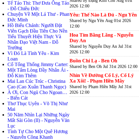
Shared by Đặng Kim Côn
Aug 01st
Tế Táo Thi: Thơ Đưa Ông Táo
2026 12:00
- Đỗ Chiêu Đức
Chuyện Về Một Lá Thư - Phan
Yêu: Thế Nào Là Đủ - Ngu Yên
Đức Minh
Shared by Ngu Yên
Aug 01st 2026
Hồ Biểu Chánh: Người Đặt
12:00
Viên Gạch Đầu Tiên Cho Nền
Hoa Tím Bằng Lăng - Nguyễn
Tiểu Thuyết Hiện Thực Và
Duy An
Nhân Đạo Việt Nam - Đỗ
Shared by Nguyễn Duy An
Jul 31st
Trường
2026 12:00
Vì Đó Là Tình Yêu - Kim
Loan
Buồn Chi Lạ - Ben Oh
Cố Tổng Thống Jimmy Carter:
Shared by Ben Oh
Jul 31st 2026 12:00
Một Tấm Lòng Đầy Nhân Ái -
Nhìn Về Đường Cố Lý, Cố Lý
Đỗ Kim Thêm
Xa Xôi! - Phạm Hiền Mây
Mai Lan Cúc Trúc - Christina
Cao (Cao Xuân Thanh Ngọc)
Shared by Phạm Hiền Mây
Jul 31st
À Ơi, Con Ngủ Cho Ngoan…
2026 12:00
- Biển Cát
Thơ Thục Uyên - Võ Thị Như
Mai
50 Năm Nhìn Lại Những Ngày
Mất Sài Gòn (II) - Nguyễn Văn
Lục
Tình Tự Cho Một Quê Hương
- Nguyễn Công Khanh