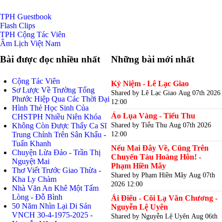
TPH
Guestbook
Flash
Clips
TPH
Cộng Tác Viên
Âm Lịch
Việt Nam
Bài được đọc nhiều nhất
Những bài mới nhất
Cộng Tác Viên
Kỷ Niệm - Lê Lạc Giao
Sơ Lược Về Trường Tống
Shared by Lê Lạc Giao
Aug 07th 2026
Phước Hiệp Qua Các Thời Đại
12:00
Hình Thẻ Học Sinh Của
Áo Lụa Vàng - Tiểu Thu
CHSTPH Nhiều Niên Khóa
Shared by Tiểu Thu
Aug 07th 2026
Không Còn Được Thấy Ca Sĩ
12:00
Trung Chỉnh Trên Sân Khấu -
Tuấn Khanh
Nếu Mai Đây Về, Cũng Trên
Chuyện Lừa Đảo - Trần Thị
Chuyến Tàu Hoàng Hôn! -
Nguyệt Mai
Phạm Hiền Mây
Thơ Viết Trước Giao Thừa -
Shared by Phạm Hiền Mây
Aug 07th
Kha Ly Chàm
2026 12:00
Nhà Văn An Khê Một Tấm
Lòng - Đỗ Bình
Ái Điểu - Cõi Lạ Văn Chương -
50 Năm Nhìn Lại Di Sản
Nguyễn Lệ Uyên
VNCH 30-4-1975-2025 -
Shared by Nguyễn Lệ Uyên
Aug 06th