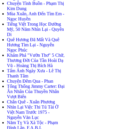
Chuyện Tình Buồn - Phạm Thị
Kim Dung
Mùa Xuân, Anh Đến Tìm Em -
Ngọc Huyền
Tiếng Việt Trong Học Đường
Mỹ, 50 Năm Nhìn Lại - Quyên
Di
Quê Hương Đã Mất Và Quê
Hương Tìm Lại - Nguyễn
Ngọc Phúc
Khám Phá "Vườn Thơ" 5 Chữ,
Thương Đời Của Tần Hoài Dạ
Vũ - Hoàng Thị Bích Hà
Tấm Ảnh Ngày Xưa - Lê Thị
Thanh Tâm
Chuyện Đêm Qua - Phan
Tổng Thống Jimmy Carter: Đại
Ân Nhân Của Thuyền Nhân
Vượt Biển
Chân Quê - Xuân Phương
Nhìn Lại Việc Thi Tú Tài Ở
Việt Nam Trước 1975 -
Nguyễn Văn Lục
Năm Tỵ Và Xà Tộc - Phạm
Đình Lân, F.A.B.I.