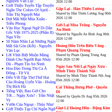
Nguyễn Văn Lục
2026 12:00
Giới Thiệu Tuyển Tập Truyện
Gặp Lại - Hàn Thiên Lương
Ngắn The Colors Of April -
Shared by Hàn Thiên Lương
Aug 06th
Trần Thị Nguyệt Mai
2026 12:00
Đợi Mãi Một Mùa Xuân -
Triều Phong
Gửi Lại Mùa Trăng - Nguyễn
Văn Học Ngoại Ngữ Di Dân
An Bình
Gốc Việt 1975-2025 (Phần II) -
Shared by Nguyễn An Bình
Aug 06th
Ngu Yên
2026 12:00
50 Năm Nhìn Lại Những Ngày
Hoàng Hôn Trên Biển Vắng -
Mất Sài Gòn (Kết) - Nguyễn
Phạm Quang Trung
Văn Lục
Lời Vĩnh Biệt Muộn Màng
Shared by Phạm Quang Trung
Aug
Dành Cho Người Bạn Nhảy
05th 2026 12:00
Dù - Phạm Tín An Ninh
Ngày Sau Nối Lại Ngày Xưa -
Hoa Đào Trong Thi Ca Á
Minh Thúy Thành Nội
Đông - Từ Vũ
Shared by Minh Thúy Thành Nội
Aug
Đến Với Tập Thơ Thứ Hai
05th 2026 12:00
Của Hoàng Uyển Văn - Hoàng
Thị Bích Hà
Cái Thằng Bưng Phở - Quyên
Tiếng Việt, Bao Giờ Cho
Di
Tới… Ngày Xưa? - Trần Nhật
Shared by Quyên Di
Aug 05th 2026
Vy
12:00
Vườn Của Ngoại - Thủy Như
Giọt Lệ Hoàng Hôn - Đặng Kim
Giới Thiệu Tạp Chí Ngôn Ngữ