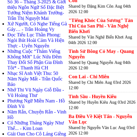
Côn
Số 36 – Tháng 3-2025 & Giới
Shared by Đặng Kim Côn
Aug 04th
thiệu Ngôn Ngữ Số Đặc Biệt
2026 12:00
Tưởng Niệm Khánh Trường-
Trần Thị Nguyệt Mai
"Tiếng Khóc Của Sương" Tản
Xứ Người, Có Nghe Tiếng Gà
Thi Của San Phi - Văn Nghệ
Gáy… - Trần Hoàng Vy
Biển Khơi
Đọc Tiểu Lục Thần Phong:
Shared by Văn Nghệ Biển Khơi
Aug
Ngòi Bút Hoài Cảm Và Hiện
04th 2026 12:00
Thực - Uyên Nguyên
Những Cuộc “Thăm Viếng
Tình Sử Bông Cỏ May - Quang
Không Mời” Lúc Nửa Đêm
Nguyễn
Thay Đổi Số Phận Gia Đình
Shared by Quang Nguyễn
Aug 04th
Tôi* - Thanh Hà CH
2026 12:00
Nhạc Sĩ Anh Việt Thu: 50
Con Lai - Chi Miên
Năm Ngày Mất - Trần Quốc
Shared by Chi Miên
Aug 03rd 2026
Bảo
12:00
Nhớ Thi Vũ Ngày Giỗ Đầu -
Vũ Hoàng Thư
Tình Sầu - Huyền Kiêu
Phương Ngữ Miền Nam - Hồ
Shared by Huyền Kiêu
Aug 03rd 2026
Đình Vũ
12:00
Năm Rắn, Chuyện Rắn - Vinh
Ba Điều Về Kiệt Tấn - Nguyễn
Hồ
Văn Lục
Có Những Tháng Ngày Như
Shared by Nguyễn Văn Lục
Aug 03rd
Thế... - Kim Loan
2026 12:00
Giải Oan Cho Cô Láng Giềng