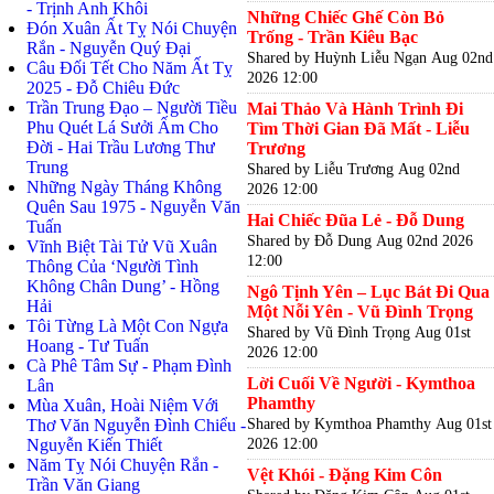
- Trịnh Anh Khôi
Những Chiếc Ghế Còn Bỏ
Đón Xuân Ất Tỵ Nói Chuyện
Trống - Trần Kiêu Bạc
Rắn - Nguyễn Quý Đại
Shared by Huỳnh Liễu Ngạn
Aug 02nd
Câu Đối Tết Cho Năm Ất Tỵ
2026 12:00
2025 - Đỗ Chiêu Đức
Trần Trung Đạo – Người Tiều
Mai Thảo Và Hành Trình Đi
Phu Quét Lá Sưởi Ấm Cho
Tìm Thời Gian Đã Mất - Liễu
Đời - Hai Trầu Lương Thư
Trương
Trung
Shared by Liễu Trương
Aug 02nd
Những Ngày Tháng Không
2026 12:00
Quên Sau 1975 - Nguyễn Văn
Hai Chiếc Đũa Lẻ - Đỗ Dung
Tuấn
Shared by Đỗ Dung
Aug 02nd 2026
Vĩnh Biệt Tài Tử Vũ Xuân
12:00
Thông Của ‘Người Tình
Không Chân Dung’ - Hồng
Ngô Tịnh Yên – Lục Bát Đi Qua
Hải
Một Nỗi Yên - Vũ Đình Trọng
Tôi Từng Là Một Con Ngựa
Shared by Vũ Đình Trọng
Aug 01st
Hoang - Tư Tuấn
2026 12:00
Cà Phê Tâm Sự - Phạm Đình
Lời Cuối Về Người - Kymthoa
Lân
Phamthy
Mùa Xuân, Hoài Niệm Với
Shared by Kymthoa Phamthy
Aug 01st
Thơ Văn Nguyễn Đình Chiểu -
2026 12:00
Nguyễn Kiến Thiết
Năm Tỵ Nói Chuyện Rắn -
Vệt Khói - Đặng Kim Côn
Trần Văn Giang