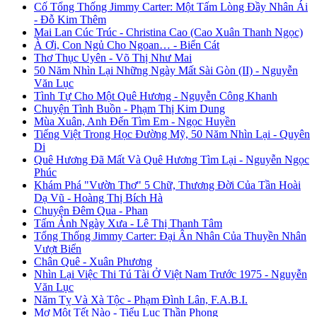
Cố Tổng Thống Jimmy Carter: Một Tấm Lòng Đầy Nhân Ái
- Đỗ Kim Thêm
Mai Lan Cúc Trúc - Christina Cao (Cao Xuân Thanh Ngọc)
À Ơi, Con Ngủ Cho Ngoan… - Biển Cát
Thơ Thục Uyên - Võ Thị Như Mai
50 Năm Nhìn Lại Những Ngày Mất Sài Gòn (II) - Nguyễn
Văn Lục
Tình Tự Cho Một Quê Hương - Nguyễn Công Khanh
Chuyện Tình Buồn - Phạm Thị Kim Dung
Mùa Xuân, Anh Đến Tìm Em - Ngọc Huyền
Tiếng Việt Trong Học Đường Mỹ, 50 Năm Nhìn Lại - Quyên
Di
Quê Hương Đã Mất Và Quê Hương Tìm Lại - Nguyễn Ngọc
Phúc
Khám Phá "Vườn Thơ" 5 Chữ, Thương Đời Của Tần Hoài
Dạ Vũ - Hoàng Thị Bích Hà
Chuyện Đêm Qua - Phan
Tấm Ảnh Ngày Xưa - Lê Thị Thanh Tâm
Tổng Thống Jimmy Carter: Đại Ân Nhân Của Thuyền Nhân
Vượt Biển
Chân Quê - Xuân Phương
Nhìn Lại Việc Thi Tú Tài Ở Việt Nam Trước 1975 - Nguyễn
Văn Lục
Năm Tỵ Và Xà Tộc - Phạm Đình Lân, F.A.B.I.
Mơ Một Tết Nào - Tiểu Lục Thần Phong