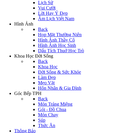
Lịch Sử
Vui Cười
Lời Hay Ý Đẹp
Âm Lịch Việt Nam
Hình Ảnh
Back
Họp Mặt Thường Niên
Hình Ảnh Thầy Cô
Hình Ảnh Học Sinh
Dấu Tích Thuở Học Trò
Khoa Học Đời Sống
Back
Khoa Học
Đời Sống & Sức Khỏe
Làm Đẹp
Mẹo Vặt
Hôn Nhân & Gia Đình
Góc Bếp TPH
Back
Món Tráng Miệng
Gỏi - Đồ Chua
Món Chay
Súp
Thức Ăn
Thông Báo