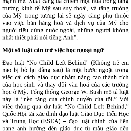
mạnh mẽ. Xuất cảng đã chiếm một nửa trong tăng
trưởng kinh tế Mỹ sau suy thoái, và tăng trưởng
của Mỹ trong tương lai sẽ ngày càng phụ thuộc
vào việc bán hàng hoá và dịch vụ của Mỹ cho
người tiêu dùng nước ngoài, những người không
nhất thiết phải nói tiếng Anh”.
Một số luật cản trở việc học ngoại ngữ
Đạo luật “No Child Left Behind” (Không trẻ em
nào bị bỏ lại đằng sau) là một bước ngoặt trong
việc cải cách giáo dục nhằm nâng cao thành tích
của học sinh và thay đổi văn hoá của các trường
học ở Mỹ. Tổng thống George W. Bush mô tả luật
này là “nền tảng của chính quyền của tôi.” Với
việc thông qua dự luật “No Child Left Behind,”
Quốc Hội tái xác định đạo luật Giáo Dục Tiểu Học
và Trung Học (ESEA) – đạo luật chính của liên
bang ảnh hưởng đến giáo dục từ mẫu giáo đến