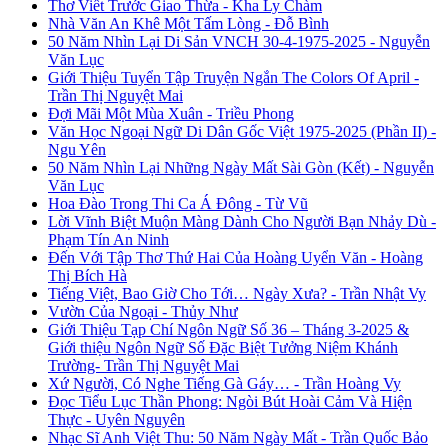
Thơ Viết Trước Giao Thừa - Kha Ly Chàm
Nhà Văn An Khê Một Tấm Lòng - Đỗ Bình
50 Năm Nhìn Lại Di Sản VNCH 30-4-1975-2025 - Nguyễn
Văn Lục
Giới Thiệu Tuyển Tập Truyện Ngắn The Colors Of April -
Trần Thị Nguyệt Mai
Đợi Mãi Một Mùa Xuân - Triều Phong
Văn Học Ngoại Ngữ Di Dân Gốc Việt 1975-2025 (Phần II) -
Ngu Yên
50 Năm Nhìn Lại Những Ngày Mất Sài Gòn (Kết) - Nguyễn
Văn Lục
Hoa Đào Trong Thi Ca Á Đông - Từ Vũ
Lời Vĩnh Biệt Muộn Màng Dành Cho Người Bạn Nhảy Dù -
Phạm Tín An Ninh
Đến Với Tập Thơ Thứ Hai Của Hoàng Uyển Văn - Hoàng
Thị Bích Hà
Tiếng Việt, Bao Giờ Cho Tới… Ngày Xưa? - Trần Nhật Vy
Vườn Của Ngoại - Thủy Như
Giới Thiệu Tạp Chí Ngôn Ngữ Số 36 – Tháng 3-2025 &
Giới thiệu Ngôn Ngữ Số Đặc Biệt Tưởng Niệm Khánh
Trường- Trần Thị Nguyệt Mai
Xứ Người, Có Nghe Tiếng Gà Gáy… - Trần Hoàng Vy
Đọc Tiểu Lục Thần Phong: Ngòi Bút Hoài Cảm Và Hiện
Thực - Uyên Nguyên
Nhạc Sĩ Anh Việt Thu: 50 Năm Ngày Mất - Trần Quốc Bảo