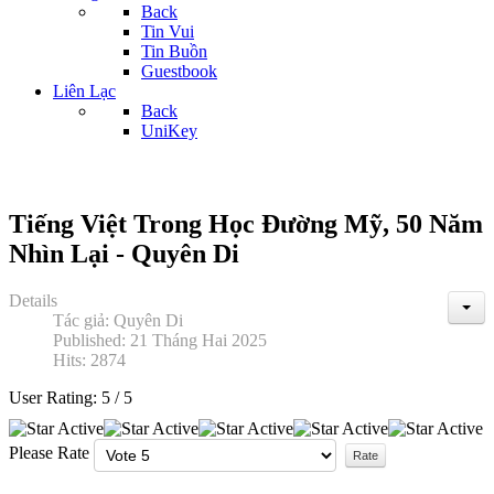
Back
Tin Vui
Tin Buồn
Guestbook
Liên Lạc
Back
UniKey
Tiếng Việt Trong Học Đường Mỹ, 50 Năm
Nhìn Lại - Quyên Di
Details
Tác giả:
Quyên Di
Published: 21 Tháng Hai 2025
Hits: 2874
User Rating:
5
/
5
Please Rate