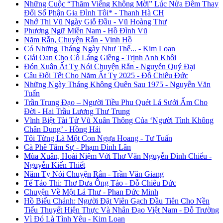
Những Cuộc “Thăm Viếng Không Mời” Lúc Nửa Đêm Thay
Đổi Số Phận Gia Đình Tôi* - Thanh Hà CH
Nhớ Thi Vũ Ngày Giỗ Đầu - Vũ Hoàng Thư
Phương Ngữ Miền Nam - Hồ Đình Vũ
Năm Rắn, Chuyện Rắn - Vinh Hồ
Có Những Tháng Ngày Như Thế... - Kim Loan
Giải Oan Cho Cô Láng Giềng - Trịnh Anh Khôi
Đón Xuân Ất Tỵ Nói Chuyện Rắn - Nguyễn Quý Đại
Câu Đối Tết Cho Năm Ất Tỵ 2025 - Đỗ Chiêu Đức
Những Ngày Tháng Không Quên Sau 1975 - Nguyễn Văn
Tuấn
Trần Trung Đạo – Người Tiều Phu Quét Lá Sưởi Ấm Cho
Đời - Hai Trầu Lương Thư Trung
Vĩnh Biệt Tài Tử Vũ Xuân Thông Của ‘Người Tình Không
Chân Dung’ - Hồng Hải
Tôi Từng Là Một Con Ngựa Hoang - Tư Tuấn
Cà Phê Tâm Sự - Phạm Đình Lân
Mùa Xuân, Hoài Niệm Với Thơ Văn Nguyễn Đình Chiểu -
Nguyễn Kiến Thiết
Năm Tỵ Nói Chuyện Rắn - Trần Văn Giang
Tế Táo Thi: Thơ Đưa Ông Táo - Đỗ Chiêu Đức
Chuyện Về Một Lá Thư - Phan Đức Minh
Hồ Biểu Chánh: Người Đặt Viên Gạch Đầu Tiên Cho Nền
Tiểu Thuyết Hiện Thực Và Nhân Đạo Việt Nam - Đỗ Trường
Vì Đó Là Tình Yêu - Kim Loan