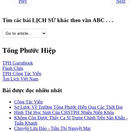
Prev
Next
Tìm các bài LỊCH SỬ khác theo vần ABC . . .
Tống Phước Hiệp
TPH
Guestbook
Flash
Clips
TPH
Cộng Tác Viên
Âm Lịch
Việt Nam
Bài được đọc nhiều nhất
Cộng Tác Viên
Sơ Lược Về Trường Tống Phước Hiệp Qua Các Thời Đại
Hình Thẻ Học Sinh Của CHSTPH Nhiều Niên Khóa
Không Còn Được Thấy Ca Sĩ Trung Chỉnh Trên Sân Khấu -
Tuấn Khanh
Chuyện Lừa Đảo - Trần Thị Nguyệt Mai