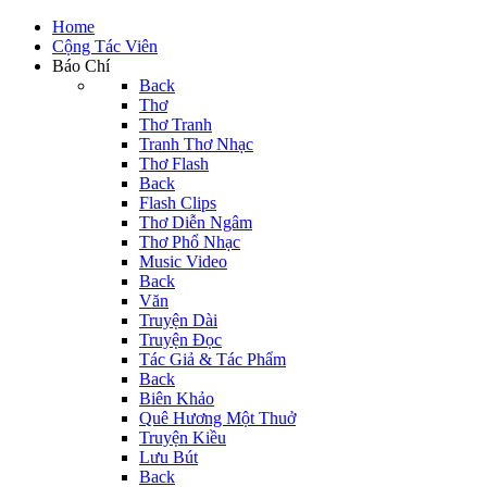
Home
Cộng Tác Viên
Báo Chí
Back
Thơ
Thơ Tranh
Tranh Thơ Nhạc
Thơ Flash
Back
Flash Clips
Thơ Diễn Ngâm
Thơ Phổ Nhạc
Music Video
Back
Văn
Truyện Dài
Truyện Đọc
Tác Giả & Tác Phẩm
Back
Biên Khảo
Quê Hương Một Thuở
Truyện Kiều
Lưu Bút
Back