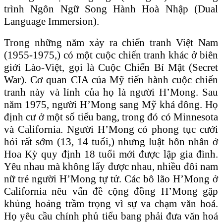
trình Ngôn Ngữ Song Hành Hoà Nhập (Dual
Language Immersion).
Trong những năm xảy ra chiến tranh Việt Nam
(1955-1975,) có một cuộc chiến tranh khác ở biên
giới Lào-Việt, gọi là Cuộc Chiến Bí Mật (Secret
War). Cơ quan CIA của Mỹ tiến hành cuộc chiến
tranh này và lính của họ là người H’Mong. Sau
năm 1975, người H’Mong sang Mỹ khá đông. Họ
định cư ở một số tiểu bang, trong đó có Minnesota
và California. Người H’Mong có phong tục cưới
hỏi rất sớm (13, 14 tuổi,) nhưng luật hôn nhân ở
Hoa Kỳ quy định 18 tuổi mới được lập gia đình.
Yêu nhau mà không lấy được nhau, nhiều đôi nam
nữ trẻ người H’Mong tự tử. Các bô lão H’Mong ở
California nêu vấn đề cộng đồng H’Mong gặp
khủng hoảng trầm trọng vì sự va chạm văn hoá.
Họ yêu cầu chính phủ tiểu bang phải đưa văn hoá