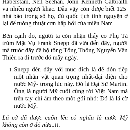
Haberstam, Neil Seehan, John Kenneth Galbraith
và nhiều người khác. Dầu vậy còn được biết 125
nhà báo trong số họ, đủ quốc tịch tình nguyện ở
lại để tường thuật cơn hấp hối của miền Nam…
Bên cạnh đó, người ta còn nhận thấy có Phụ Tá
trùm Mật Vụ Frank Snepp đã vừa đến đây, người
mà trước đây đã hộ tống Tổng Thống Nguyễn Văn
Thiệu ra đi trước đó mấy ngày.
Snepp đến đây với mục đích là để đón tiếp
một nhân vật quan trọng nhất-đại diện cho
nước Mỹ- trong lúc này. Đó là Đại Sứ Martin.
Ông là người Mỹ cuối cùng rời Việt Nam mà
trên tay chỉ ẵm theo một gói nhỏ: Đó là lá cờ
nước Mỹ.
Lá cờ đã được cuốn lên có nghĩa là nước Mỹ
không còn ở đó nữa..!!.