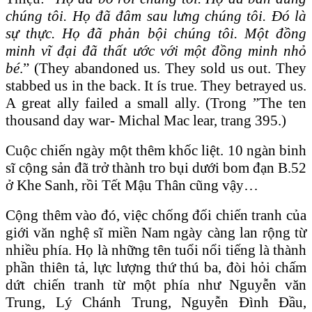
chúng tôi. Họ đã đâm sau lưng chúng tôi. Đó là
sự thực. Họ đã phản bội chúng tôi. Một đồng
minh vĩ đại đã thất ước với một đồng minh nhỏ
bé
.” (They abandoned us. They sold us out. They
stabbed us in the back. It ís true. They betrayed us.
A great ally failed a small ally.
(Trong ”The ten
thousand day war- Michal Mac lear, trang 395.)
Cuộc chiến ngày một thêm khốc liệt. 10 ngàn binh
sĩ cộng sản đã trở thành tro bụi dưới bom đạn B.52
ở Khe Sanh, rồi Tết Mậu Thân cũng vậy…
Cộng thêm vào đó, việc chống đối chiến tranh của
giới văn nghệ sĩ miền Nam ngày càng lan rộng từ
nhiều phía. Họ là những tên tuổi nổi tiếng là thành
phần thiên tả, lực lượng thứ thú ba, đòi hỏi chấm
dứt chiến tranh từ một phía như Nguyễn văn
Trung, Lý Chánh Trung, Nguyễn Đình Đầu,