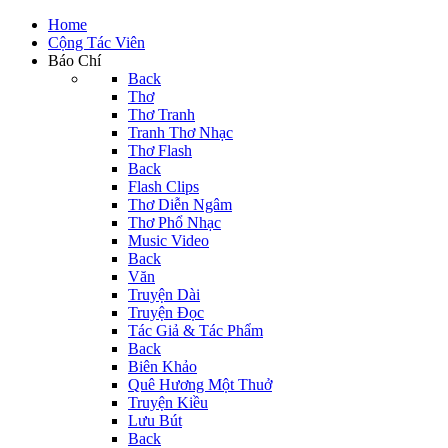
Home
Cộng Tác Viên
Báo Chí
Back
Thơ
Thơ Tranh
Tranh Thơ Nhạc
Thơ Flash
Back
Flash Clips
Thơ Diễn Ngâm
Thơ Phổ Nhạc
Music Video
Back
Văn
Truyện Dài
Truyện Đọc
Tác Giả & Tác Phẩm
Back
Biên Khảo
Quê Hương Một Thuở
Truyện Kiều
Lưu Bút
Back