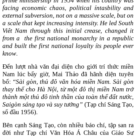
prime ministership in 1954 when his country was
facing economic chaos, political íntasbility and
external subversion, not on a massive scale, but on
a scale that kept increasing intensity. He led South
Viêt Nam through this initial crease, changed it
from a the first national monarchy in a republic
and built the first national loyalty íts people ever
know
.
Đến lượt nhà văn đại diện cho giới trí thức miền
Nam lúc bấy giờ, Mai Thảo đã hãnh diện tuyên
bố: “
Sài gòn, thủ đô văn hóa miền Nam. Sài gòn
thay thế cho Hà Nội, từ một đô thị miền Nam trở
thành một thủ đô tinh thần của toàn thể đất nước,
Saigòn sáng tạo và suy tưởng”
(Tạp chí Sáng Tạo,
số đầu 1956).
Bên cạnh Sáng Tạo, còn nhiều báo chí, tập san ra
đời như Tạp chí Văn Hóa Á Châu của Giáo Sư