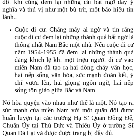
đôi khi cũng đem lại những cái bất ngờ đầy ý
nghĩa và thú vị như một bù trừ, một báo hiệu tin
lành..
Cuộc di cư. Chẳng mấy ai ngờ và tin rằng
cuộc di cư đem lại những thành quả bất ngờ là
thống nhất Nam Bắc một nhà. Nếu cuộc di cư
năm 1954-1955 đã đem lại những thành quả
đáng khích lệ khi một triệu người di cư vao
miền Nam đã tạo ra hai dòng chảy văn học,
hai nếp sống văn hóa, sức mạnh đoàn kết, ý
chí vươn lên, hai giọng ngôn ngữ, hai nếp
sống tôn giáo giữa Bắc và Nam.
Nó hòa quyện vào nhau như thể là một. Nó tạo ra
sức mạnh của miền Nam với một quân đội được
huấn luyện tại các trường Hạ Sĩ Quan Đồng Đế,
Chuẩn Úy tại Thủ Đức và Thiếu Úy ở trường Sĩ
Quan Đà Lạt và được được trang bị đầy đủ.