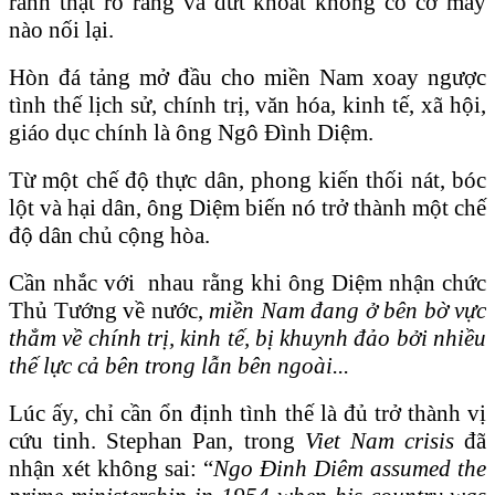
ranh thật rõ ràng và dứt khoát không có cơ may
nào nối lại.
Hòn đá tảng mở đầu cho miền Nam xoay ngược
tình thế lịch sử, chính trị, văn hóa, kinh tế, xã hội,
giáo dục chính là ông Ngô Đình Diệm.
Từ một chế độ thực dân, phong kiến thối nát, bóc
lột và hại dân, ông Diệm biến nó trở thành một chế
độ dân chủ cộng hòa.
Cần nhắc với nhau rằng khi ông Diệm nhận chức
Thủ Tướng về nước,
miền Nam đang ở bên bờ vực
thẳm về chính trị, kinh tế, bị khuynh đảo bởi nhiều
thế lực cả bên trong lẫn bên ngoài...
Lúc ấy, chỉ cần ổn định tình thế là đủ trở thành vị
cứu tinh. Stephan Pan, trong
Viet Nam crisis
đã
nhận xét không sai: “
Ngo Đinh Diêm assumed the