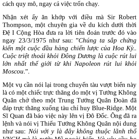
cách quy mô, ngay cả việc trốn chạy.
Nhận xét ấy ăn khớp với điều mà Sir Robert
Thompson, một chuyên gia về du kích dưới thời
Đệ I Cộng Hòa đưa ra lời tiên đoán trước đó vào
ngay 23/3/1975 như sau: ”
Chúng ta sắp chứng
kiến một cuộc đầu hàng chiến lược của Hoa Kỳ..
Cuộc triệt thoái khỏi Đông Dương là cuộc rút lui
lớn nhất thế giới từ khi Napoleon rút lui khỏi
Moscou
.”.
Một vụ cần nói lại trong chuyến tàu vượt biển này
là có một chiếc trực thăng do một vị Tướng Không
Quân chở theo một Trung Tướng Quân Đoàn đã
đáp trực thăng xuống tàu chỉ huy Blue-Ridge. Một
Sĩ Quan đã báo việc này lên vị Đô Đốc. Ông đã ra
lệnh và nói vị Thiếu Tướng Không Quân nội dung
như sau:
Nói với y là đây không thuộc lãnh thổ
VNCH mà là nước Mỹ ngoài biển. Và yêu cầu họ