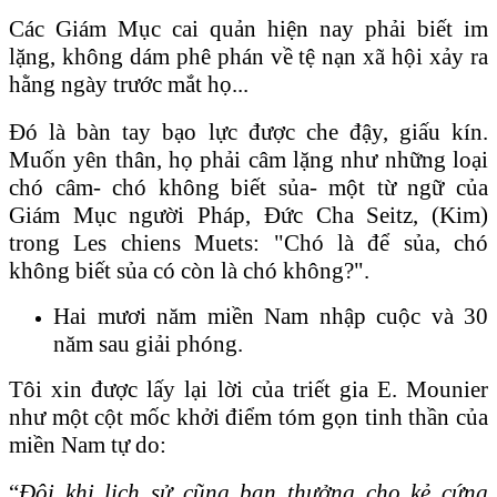
Các Giám Mục cai quản hiện nay phải biết im
lặng, không dám phê phán về tệ nạn xã hội xảy ra
hằng ngày trước mắt họ...
Đó là bàn tay bạo lực được che đậy, giấu kín.
Muốn yên thân, họ phải câm lặng như những loại
chó câm- chó không biết sủa- một từ ngữ của
Giám Mục người Pháp, Đức Cha Seitz, (Kim)
trong Les chiens Muets: "
Chó là để sủa, chó
không biết sủa có còn là chó không?".
Hai mươi năm miền Nam nhập cuộc và 30
năm sau giải phóng.
Tôi xin được lấy lại lời của triết gia E. Mounier
như một cột mốc khởi điểm tóm gọn tinh thần của
miền Nam tự do:
“
Đôi khi lịch sử cũng ban thưởng cho kẻ cứng