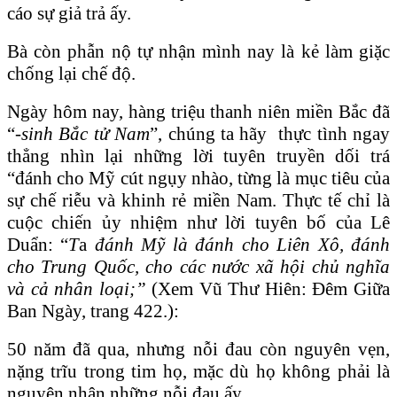
cáo sự giả trả ấy.
Bà còn phẫn nộ tự nhận mình nay là kẻ làm giặc
chống lại chế độ.
Ngày hôm nay, hàng triệu thanh niên miền Bắc đã
“-
sinh Bắc tử Nam
”, chúng ta hãy thực tình ngay
thẳng nhìn lại những lời tuyên truyền dối trá
“đánh cho Mỹ cút ngụy nhào, từng là mục tiêu của
sự chế riễu và khinh rẻ miền Nam. Thực tế chỉ là
cuộc chiến ủy nhiệm như lời tuyên bố của Lê
Duẩn: “
T
a
đánh Mỹ là đánh cho Liên Xô, đánh
cho Trung Quốc, cho các nước xã hội chủ nghĩa
và cả nhân loại;”
(Xem Vũ Thư Hiên: Đêm Giữa
Ban Ngày, trang 422.):
50 năm đã qua, nhưng nỗi đau còn nguyên vẹn,
nặng trĩu trong tim họ, mặc dù họ không phải là
nguyên nhân những nỗi đau ấy.