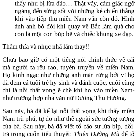
thấy như bị lừa đảo… Thật vậy, cảm giác ngỡ
ngàng đến sửng sốt với những kẻ chiến thắng
khi vào tiếp thu miền Nam vẫn còn đó. Hình
ảnh anh bộ đội khi quay về Bắc làm quà cho
con là một con búp bê và chiếc khung xe đạp.
Thấm thía và nhục nhã lắm thay!!
Chưa bao giờ có một tiếng nói chính thức về cái
mà người ta rêu rao, tuyên truyền về miền Nam.
Họ kinh ngạc như những anh mán rừng bởi vì họ
đã đem cả tuổi trẻ hy sinh và đánh cuộc, cuối cùng
chỉ là nỗi thất vọng ê chề khi họ vào miền Nam-
như trường hợp nhà văn nữ Dương Thu Hương.
Sau này, bà đã kể lại nỗi thất vọng khi thấy miền
Nam trù phú, tự do như thể ngoài sức tưởng tượng
của bà. Sau này, bà đã viết tố cáo sự lừa bịp, dối
trá trong cuốn tiểu thuyết:
Thiên Đường Mù
để tố