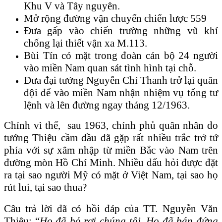
Khu V và Tây nguyên.
Mở rộng đường vận chuyển chiến lược 559
Đưa gấp vào chiến trường những vũ khí
chống lại thiết vận xa M.113.
Bùi Tín có mặt trong đoàn cán bộ 24 người
vào miền Nam quan sát tình hình tại chỗ.
Đưa đại tướng Nguyễn Chí Thanh trở lại quân
đội để vào miền Nam nhận nhiệm vụ tổng tư
lệnh và lên đường ngay tháng 12/1963.
Chính vì thế, sau 1963, chính phủ quân nhân do
tướng Thiệu cầm đầu đã gặp rất nhiều trắc trở tứ
phía với sự xâm nhập từ miền Bắc vào Nam trên
đường mòn Hồ Chí Minh. Nhiều dấu hỏi được đặt
ra tại sao người Mỹ có mặt ở Việt Nam, tại sao họ
rút lui, tại sao thua?
Câu trả lời đã có hồi đáp của TT. Nguyễn Văn
Thiệu: “
Họ đã bỏ rơi chúng tôi. Họ đã bán đứng