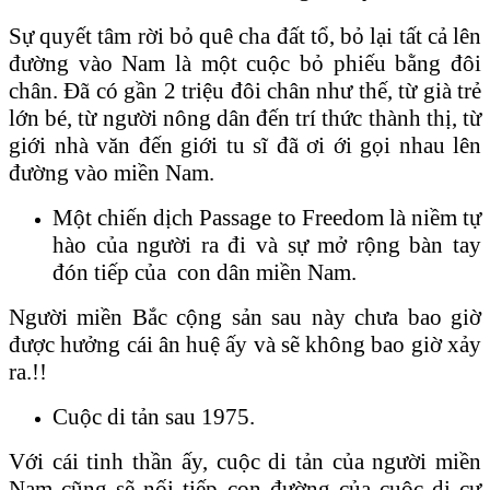
Sự quyết tâm rời bỏ quê cha đất tổ, bỏ lại tất cả lên
đường vào Nam là một cuộc bỏ phiếu bằng đôi
chân. Đã có gần 2 triệu đôi chân như thế, từ già trẻ
lớn bé, từ người nông dân đến trí thức thành thị, từ
giới nhà văn đến giới tu sĩ đã ơi ới gọi nhau lên
đường vào miền Nam.
Một chiến dịch Passage to Freedom là niềm tự
hào của người ra đi và sự mở rộng bàn tay
đón tiếp của con dân miền Nam.
Người miền Bắc cộng sản sau này chưa bao giờ
được hưởng cái ân huệ ấy và sẽ không bao giờ xảy
ra.!!
Cuộc di tản sau 1975.
Với cái tinh thần ấy, cuộc di tản của người miền
Nam cũng sẽ nối tiếp con đường của cuộc di cư