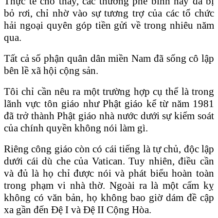
Thực tế cho thấy, các thương phế binh này đã bị
bỏ rơi, chỉ nhờ vào sự tương trợ của các tổ chức
hải ngoại quyên góp tiền gửi về trong nhiêu năm
qua.
Tất cả số phận quân dân miền Nam đã sống cô lập
bên lề xã hội cộng sản.
Tôi chỉ cần nêu ra một trường hợp cụ thể là trong
lãnh vực tôn giáo như Phật giáo kể từ năm 1981
đã trở thành Phật giáo nhà nước dưới sự kiểm soát
của chính quyền không nói làm gì.
Riêng công giáo còn có cái tiếng là tự chủ, độc lập
dưới cái dù che của Vatican. Tuy nhiên, điều cần
và đủ là họ chỉ được nói và phát biểu hoàn toàn
trong phạm vi nhà thờ. Ngoài ra là một cấm kỵ
không có văn bản, họ không bao giờ dám đề cập
xa gần đến Đệ I và Đệ II Cộng Hòa.