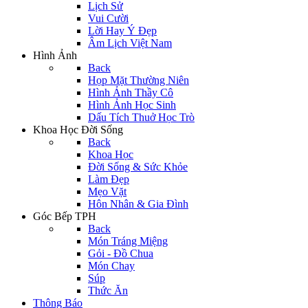
Lịch Sử
Vui Cười
Lời Hay Ý Đẹp
Âm Lịch Việt Nam
Hình Ảnh
Back
Họp Mặt Thường Niên
Hình Ảnh Thầy Cô
Hình Ảnh Học Sinh
Dấu Tích Thuở Học Trò
Khoa Học Đời Sống
Back
Khoa Học
Đời Sống & Sức Khỏe
Làm Đẹp
Mẹo Vặt
Hôn Nhân & Gia Đình
Góc Bếp TPH
Back
Món Tráng Miệng
Gỏi - Đồ Chua
Món Chay
Súp
Thức Ăn
Thông Báo