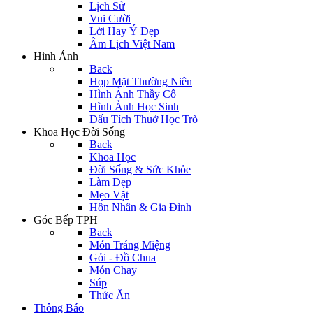
Lịch Sử
Vui Cười
Lời Hay Ý Đẹp
Âm Lịch Việt Nam
Hình Ảnh
Back
Họp Mặt Thường Niên
Hình Ảnh Thầy Cô
Hình Ảnh Học Sinh
Dấu Tích Thuở Học Trò
Khoa Học Đời Sống
Back
Khoa Học
Đời Sống & Sức Khỏe
Làm Đẹp
Mẹo Vặt
Hôn Nhân & Gia Đình
Góc Bếp TPH
Back
Món Tráng Miệng
Gỏi - Đồ Chua
Món Chay
Súp
Thức Ăn
Thông Báo