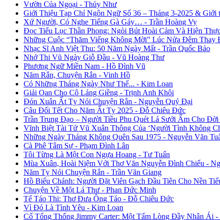
Vườn Của Ngoại - Thủy Như
Giới Thiệu Tạp Chí Ngôn Ngữ Số 36 – Tháng 3-2025 & Giới
Xứ Người, Có Nghe Tiếng Gà Gáy… - Trần Hoàng Vy
Đọc Tiểu Lục Thần Phong: Ngòi Bút Hoài Cảm Và Hiện Thự
Những Cuộc “Thăm Viếng Không Mời” Lúc Nửa Đêm Thay Đổ
Nhạc Sĩ Anh Việt Thu: 50 Năm Ngày Mất - Trần Quốc Bảo
Nhớ Thi Vũ Ngày Giỗ Đầu - Vũ Hoàng Thư
Phương Ngữ Miền Nam - Hồ Đình Vũ
Năm Rắn, Chuyện Rắn - Vinh Hồ
Có Những Tháng Ngày Như Thế... - Kim Loan
Giải Oan Cho Cô Láng Giềng - Trịnh Anh Khôi
Đón Xuân Ất Tỵ Nói Chuyện Rắn - Nguyễn Quý Đại
Câu Đối Tết Cho Năm Ất Tỵ 2025 - Đỗ Chiêu Đức
Trần Trung Đạo – Người Tiều Phu Quét Lá Sưởi Ấm Cho Đời
Vĩnh Biệt Tài Tử Vũ Xuân Thông Của ‘Người Tình Không C
Những Ngày Tháng Không Quên Sau 1975 - Nguyễn Văn Tu
Cà Phê Tâm Sự - Phạm Đình Lân
Tôi Từng Là Một Con Ngựa Hoang - Tư Tuấn
Mùa Xuân, Hoài Niệm Với Thơ Văn Nguyễn Đình Chiểu - Ng
Năm Tỵ Nói Chuyện Rắn - Trần Văn Giang
Hồ Biểu Chánh: Người Đặt Viên Gạch Đầu Tiên Cho Nền Tiể
Chuyện Về Một Lá Thư - Phan Đức Minh
Tế Táo Thi: Thơ Đưa Ông Táo - Đỗ Chiêu Đức
Vì Đó Là Tình Yêu - Kim Loan
Cố Tổng Thống Jimmy Carter: Một Tấm Lòng Đầy Nhân Ái 