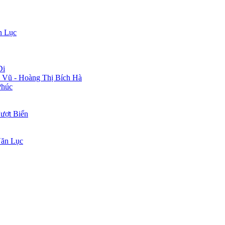
n Lục
Di
 Vũ - Hoàng Thị Bích Hà
Phúc
ượt Biển
Văn Lục