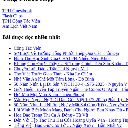
TPH
Guestbook
Flash
Clips
TPH
Cộng Tác Viên
Âm Lịch
Việt Nam
Bài được đọc nhiều nhất
Cộng Tác Viên
Sơ Lược Về Trường Tống Phước Hiệp Qua Các Thời Đại
Hình Thẻ Học Sinh Của CHSTPH Nhiều Niên Khóa
Không Còn Được Thấy Ca Sĩ Trung Chỉnh Trên Sân Khấu - 
Chuyện Lừa Đảo - Trần Thị Nguyệt Mai
Thơ Viết Trước Giao Thừa - Kha Ly Chàm
Nhà Văn An Khê Một Tấm Lòng - Đỗ Bình
50 Năm Nhìn Lại Di Sản VNCH 30-4-1975-2025 - Nguyễn V
Giới Thiệu Tuyển Tập Truyện Ngắn The Colors Of April - Trầ
Đợi Mãi Một Mùa Xuân - Triều Phong
Văn Học Ngoại Ngữ Di Dân Gốc Việt 1975-2025 (Phần II) - 
50 Năm Nhìn Lại Những Ngày Mất Sài Gòn (Kết) - Nguyễn 
Lời Vĩnh Biệt Muộn Màng Dành Cho Người Bạn Nhảy Dù - 
Hoa Đào Trong Thi Ca Á Đông - Từ Vũ
Đến Với Tập Thơ Thứ Hai Của Hoàng Uyển Văn - Hoàng Thị
Tiếng Việt, Bao Giờ Cho Tới… Ngày Xưa? - Trần Nhật Vy