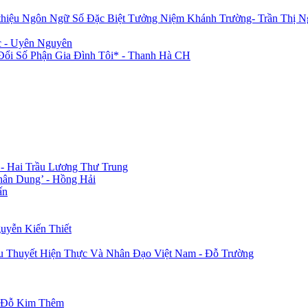
 thiệu Ngôn Ngữ Số Đặc Biệt Tưởng Niệm Khánh Trường- Trần Thị N
c - Uyên Nguyên
i Số Phận Gia Đình Tôi* - Thanh Hà CH
 - Hai Trầu Lương Thư Trung
hân Dung’ - Hồng Hải
ấn
uyễn Kiến Thiết
u Thuyết Hiện Thực Và Nhân Đạo Việt Nam - Đỗ Trường
- Đỗ Kim Thêm