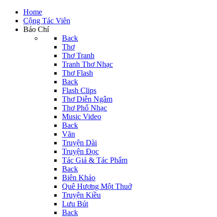
Home
Cộng Tác Viên
Báo Chí
Back
Thơ
Thơ Tranh
Tranh Thơ Nhạc
Thơ Flash
Back
Flash Clips
Thơ Diễn Ngâm
Thơ Phổ Nhạc
Music Video
Back
Văn
Truyện Dài
Truyện Đọc
Tác Giả & Tác Phẩm
Back
Biên Khảo
Quê Hương Một Thuở
Truyện Kiều
Lưu Bút
Back