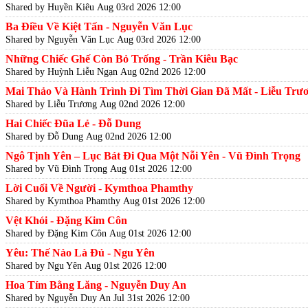
Shared by Huyền Kiêu
Aug 03rd 2026 12:00
Ba Điều Về Kiệt Tấn - Nguyễn Văn Lục
Shared by Nguyễn Văn Lục
Aug 03rd 2026 12:00
Những Chiếc Ghế Còn Bỏ Trống - Trần Kiêu Bạc
Shared by Huỳnh Liễu Ngạn
Aug 02nd 2026 12:00
Mai Thảo Và Hành Trình Đi Tìm Thời Gian Đã Mất - Liễu Trư
Shared by Liễu Trương
Aug 02nd 2026 12:00
Hai Chiếc Đũa Lẻ - Đỗ Dung
Shared by Đỗ Dung
Aug 02nd 2026 12:00
Ngô Tịnh Yên – Lục Bát Đi Qua Một Nỗi Yên - Vũ Đình Trọng
Shared by Vũ Đình Trọng
Aug 01st 2026 12:00
Lời Cuối Về Người - Kymthoa Phamthy
Shared by Kymthoa Phamthy
Aug 01st 2026 12:00
Vệt Khói - Đặng Kim Côn
Shared by Đặng Kim Côn
Aug 01st 2026 12:00
Yêu: Thế Nào Là Đủ - Ngu Yên
Shared by Ngu Yên
Aug 01st 2026 12:00
Hoa Tím Bằng Lăng - Nguyễn Duy An
Shared by Nguyễn Duy An
Jul 31st 2026 12:00