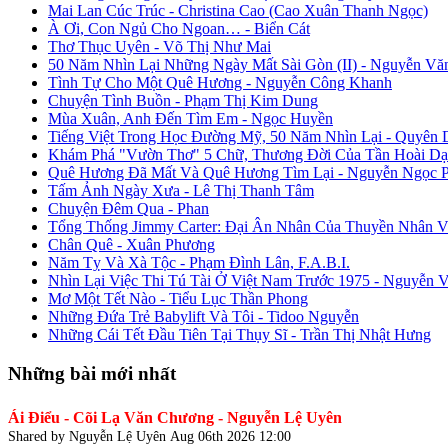
Mai Lan Cúc Trúc - Christina Cao (Cao Xuân Thanh Ngọc)
À Ơi, Con Ngủ Cho Ngoan… - Biển Cát
Thơ Thục Uyên - Võ Thị Như Mai
50 Năm Nhìn Lại Những Ngày Mất Sài Gòn (II) - Nguyễn Vă
Tình Tự Cho Một Quê Hương - Nguyễn Công Khanh
Chuyện Tình Buồn - Phạm Thị Kim Dung
Mùa Xuân, Anh Đến Tìm Em - Ngọc Huyền
Tiếng Việt Trong Học Đường Mỹ, 50 Năm Nhìn Lại - Quyên 
Khám Phá "Vườn Thơ" 5 Chữ, Thương Đời Của Tần Hoài Dạ
Quê Hương Đã Mất Và Quê Hương Tìm Lại - Nguyễn Ngọc 
Tấm Ảnh Ngày Xưa - Lê Thị Thanh Tâm
Chuyện Đêm Qua - Phan
Tổng Thống Jimmy Carter: Đại Ân Nhân Của Thuyền Nhân V
Chân Quê - Xuân Phương
Năm Tỵ Và Xà Tộc - Phạm Đình Lân, F.A.B.I.
Nhìn Lại Việc Thi Tú Tài Ở Việt Nam Trước 1975 - Nguyễn 
Mơ Một Tết Nào - Tiểu Lục Thần Phong
Những Đứa Trẻ Babylift Và Tôi - Tidoo Nguyễn
Những Cái Tết Đầu Tiên Tại Thụy Sĩ - Trần Thị Nhật Hưng
Những bài mới nhất
Ái Điểu - Cõi Lạ Văn Chương - Nguyễn Lệ Uyên
Shared by Nguyễn Lệ Uyên
Aug 06th 2026 12:00