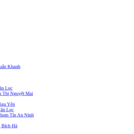
Tuấn Khanh
ăn Lục
n Thị Nguyệt Mai
Ngu Yên
Văn Lục
Phạm Tín An Ninh
 Bích Hà