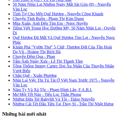
50 Năm Nhìn Lại Những Ngày Mất Sài Gòn (II) - Nguyễn
Văn Lục
Tình Tự Cho Một Quê Hương - Nguyễn Công Khanh
Chuyện Tình Buồn - Phạm Thị Kim Dung
Mùa Xuân, Anh Đến Tìm Em - Ngọc Huyền
Tiếng Việt Trong Học Đường Mỹ, 50 Năm Nhìn Lại - Quyên
Di
Quê Hương Đã Mất Và Quê Hương Tìm Lại - Nguyễn Ngọc
Phúc
Khám Phá "Vườn Thơ" 5 Chữ, Thương Đời Của Tần Hoài
Dạ Vũ - Hoàng Thị Bích Hà
Chuyện Đêm Qua - Phan
Tấm Ảnh Ngày Xưa - Lê Thị Thanh Tâm
Tổng Thống Jimmy Carter: Đại Ân Nhân Của Thuyền Nhân
Vượt Biển
Chân Quê - Xuân Phương
Nhìn Lại Việc Thi Tú Tài Ở Việt Nam Trước 1975 - Nguyễn
Văn Lục
Năm Tỵ Và Xà Tộc - Phạm Đình Lân, F.A.B.I.
Mơ Một Tết Nào - Tiểu Lục Thần Phong
Những Đứa Trẻ Babylift Và Tôi - Tidoo Nguyễn
Những Cái Tết Đầu Tiên Tại Thụy Sĩ - Trần Thị Nhật Hưng
Những bài mới nhất