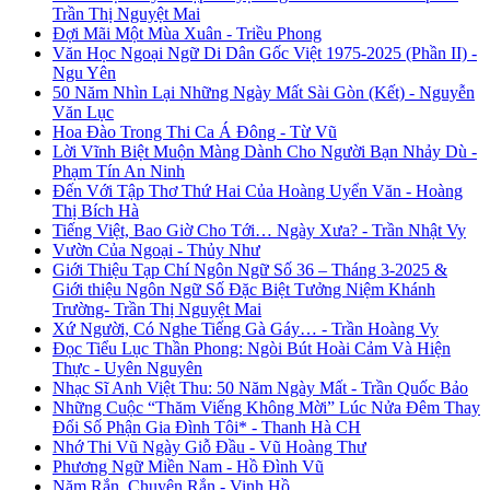
Trần Thị Nguyệt Mai
Đợi Mãi Một Mùa Xuân - Triều Phong
Văn Học Ngoại Ngữ Di Dân Gốc Việt 1975-2025 (Phần II) -
Ngu Yên
50 Năm Nhìn Lại Những Ngày Mất Sài Gòn (Kết) - Nguyễn
Văn Lục
Hoa Đào Trong Thi Ca Á Đông - Từ Vũ
Lời Vĩnh Biệt Muộn Màng Dành Cho Người Bạn Nhảy Dù -
Phạm Tín An Ninh
Đến Với Tập Thơ Thứ Hai Của Hoàng Uyển Văn - Hoàng
Thị Bích Hà
Tiếng Việt, Bao Giờ Cho Tới… Ngày Xưa? - Trần Nhật Vy
Vườn Của Ngoại - Thủy Như
Giới Thiệu Tạp Chí Ngôn Ngữ Số 36 – Tháng 3-2025 &
Giới thiệu Ngôn Ngữ Số Đặc Biệt Tưởng Niệm Khánh
Trường- Trần Thị Nguyệt Mai
Xứ Người, Có Nghe Tiếng Gà Gáy… - Trần Hoàng Vy
Đọc Tiểu Lục Thần Phong: Ngòi Bút Hoài Cảm Và Hiện
Thực - Uyên Nguyên
Nhạc Sĩ Anh Việt Thu: 50 Năm Ngày Mất - Trần Quốc Bảo
Những Cuộc “Thăm Viếng Không Mời” Lúc Nửa Đêm Thay
Đổi Số Phận Gia Đình Tôi* - Thanh Hà CH
Nhớ Thi Vũ Ngày Giỗ Đầu - Vũ Hoàng Thư
Phương Ngữ Miền Nam - Hồ Đình Vũ
Năm Rắn, Chuyện Rắn - Vinh Hồ