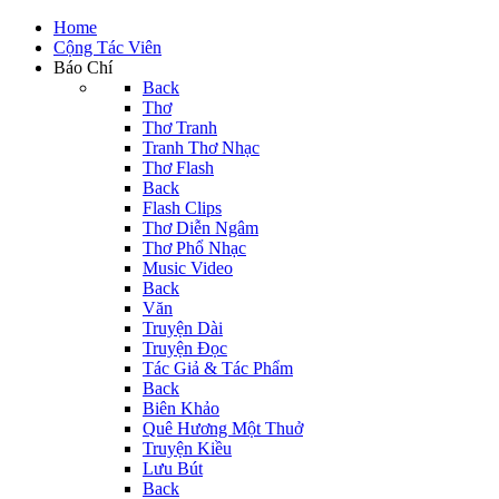
Home
Cộng Tác Viên
Báo Chí
Back
Thơ
Thơ Tranh
Tranh Thơ Nhạc
Thơ Flash
Back
Flash Clips
Thơ Diễn Ngâm
Thơ Phổ Nhạc
Music Video
Back
Văn
Truyện Dài
Truyện Đọc
Tác Giả & Tác Phẩm
Back
Biên Khảo
Quê Hương Một Thuở
Truyện Kiều
Lưu Bút
Back