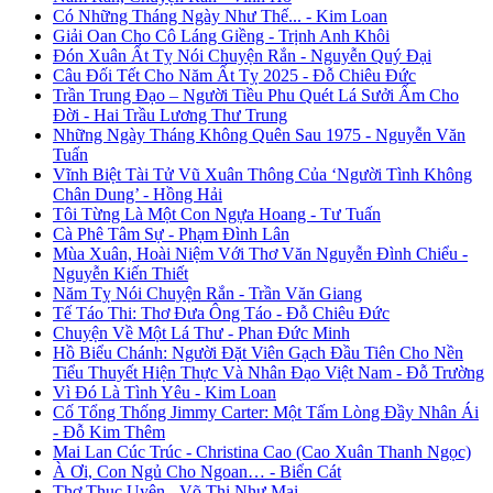
Có Những Tháng Ngày Như Thế... - Kim Loan
Giải Oan Cho Cô Láng Giềng - Trịnh Anh Khôi
Đón Xuân Ất Tỵ Nói Chuyện Rắn - Nguyễn Quý Đại
Câu Đối Tết Cho Năm Ất Tỵ 2025 - Đỗ Chiêu Đức
Trần Trung Đạo – Người Tiều Phu Quét Lá Sưởi Ấm Cho
Đời - Hai Trầu Lương Thư Trung
Những Ngày Tháng Không Quên Sau 1975 - Nguyễn Văn
Tuấn
Vĩnh Biệt Tài Tử Vũ Xuân Thông Của ‘Người Tình Không
Chân Dung’ - Hồng Hải
Tôi Từng Là Một Con Ngựa Hoang - Tư Tuấn
Cà Phê Tâm Sự - Phạm Đình Lân
Mùa Xuân, Hoài Niệm Với Thơ Văn Nguyễn Đình Chiểu -
Nguyễn Kiến Thiết
Năm Tỵ Nói Chuyện Rắn - Trần Văn Giang
Tế Táo Thi: Thơ Đưa Ông Táo - Đỗ Chiêu Đức
Chuyện Về Một Lá Thư - Phan Đức Minh
Hồ Biểu Chánh: Người Đặt Viên Gạch Đầu Tiên Cho Nền
Tiểu Thuyết Hiện Thực Và Nhân Đạo Việt Nam - Đỗ Trường
Vì Đó Là Tình Yêu - Kim Loan
Cố Tổng Thống Jimmy Carter: Một Tấm Lòng Đầy Nhân Ái
- Đỗ Kim Thêm
Mai Lan Cúc Trúc - Christina Cao (Cao Xuân Thanh Ngọc)
À Ơi, Con Ngủ Cho Ngoan… - Biển Cát
Thơ Thục Uyên - Võ Thị Như Mai