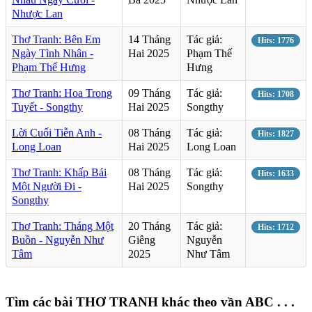
Nhược Lan
Thơ Tranh: Bên Em
14 Tháng
Tác giả:
Hits: 1776
Ngày Tình Nhân -
Hai 2025
Phạm Thế
Phạm Thế Hưng
Hưng
Thơ Tranh: Hoa Trong
09 Tháng
Tác giả:
Hits: 1708
Tuyết - Songthy
Hai 2025
Songthy
Lời Cuối Tiễn Anh -
08 Tháng
Tác giả:
Hits: 1827
Long Loan
Hai 2025
Long Loan
Thơ Tranh: Khấp Bái
08 Tháng
Tác giả:
Hits: 1633
Một Người Đi -
Hai 2025
Songthy
Songthy
Thơ Tranh: Tháng Một
20 Tháng
Tác giả:
Hits: 1712
Buồn - Nguyễn Như
Giêng
Nguyễn
Tâm
2025
Như Tâm
Tìm các bài THƠ TRANH khác theo vần ABC . . .