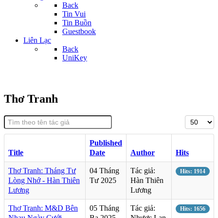
Back
Tin Vui
Tin Buồn
Guestbook
Liên Lạc
Back
UniKey
Thơ Tranh
Published
Title
Date
Author
Hits
Thơ Tranh: Tháng Tư
04 Tháng
Tác giả:
Hits: 1914
Lòng Nhớ - Hàn Thiên
Tư 2025
Hàn Thiên
Lương
Lương
Thơ Tranh: M&D Bên
05 Tháng
Tác giả:
Hits: 1656
Nhau Ngày Cưới -
Ba 2025
Nhược Lan