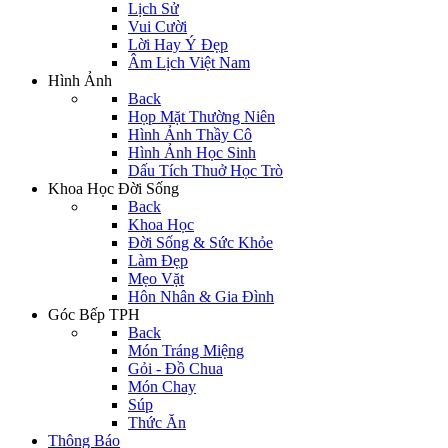
Lịch Sử
Vui Cười
Lời Hay Ý Đẹp
Âm Lịch Việt Nam
Hình Ảnh
Back
Họp Mặt Thường Niên
Hình Ảnh Thầy Cô
Hình Ảnh Học Sinh
Dấu Tích Thuở Học Trò
Khoa Học Đời Sống
Back
Khoa Học
Đời Sống & Sức Khỏe
Làm Đẹp
Mẹo Vặt
Hôn Nhân & Gia Đình
Góc Bếp TPH
Back
Món Tráng Miệng
Gỏi - Đồ Chua
Món Chay
Súp
Thức Ăn
Thông Báo