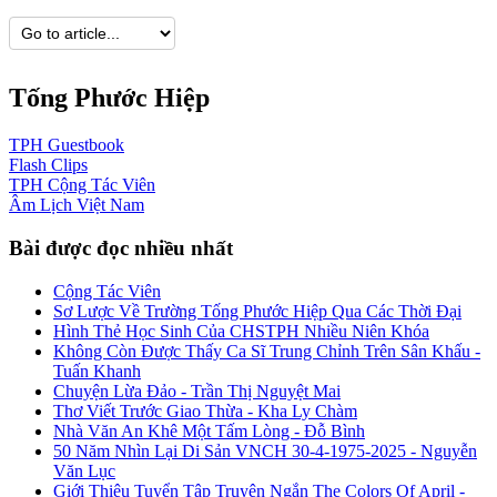
Tống Phước Hiệp
TPH
Guestbook
Flash
Clips
TPH
Cộng Tác Viên
Âm Lịch
Việt Nam
Bài được đọc nhiều nhất
Cộng Tác Viên
Sơ Lược Về Trường Tống Phước Hiệp Qua Các Thời Đại
Hình Thẻ Học Sinh Của CHSTPH Nhiều Niên Khóa
Không Còn Được Thấy Ca Sĩ Trung Chỉnh Trên Sân Khấu -
Tuấn Khanh
Chuyện Lừa Đảo - Trần Thị Nguyệt Mai
Thơ Viết Trước Giao Thừa - Kha Ly Chàm
Nhà Văn An Khê Một Tấm Lòng - Đỗ Bình
50 Năm Nhìn Lại Di Sản VNCH 30-4-1975-2025 - Nguyễn
Văn Lục
Giới Thiệu Tuyển Tập Truyện Ngắn The Colors Of April -