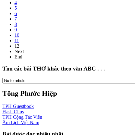
4
5
6
7
8
9
10
11
12
Next
End
Tìm các bài THƠ khác theo vần ABC . . .
Tống Phước Hiệp
TPH
Guestbook
Flash
Clips
TPH
Cộng Tác Viên
Âm Lịch
Việt Nam
Bài được đọc nhiều nhất