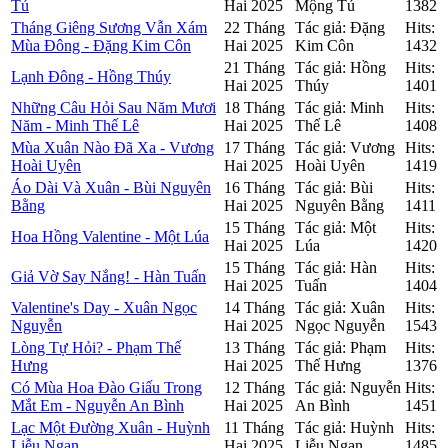
Tú
Hai 2025
Mộng Tú
1382
Tháng Giêng Sương Vẫn Xám
22 Tháng
Tác giả: Đặng
Hits:
Mùa Đông - Đặng Kim Côn
Hai 2025
Kim Côn
1432
21 Tháng
Tác giả: Hồng
Hits:
Lạnh Đông - Hồng Thúy
Hai 2025
Thúy
1401
Những Câu Hỏi Sau Năm Mươi
18 Tháng
Tác giả: Minh
Hits:
Năm - Minh Thế Lê
Hai 2025
Thế Lê
1408
Mùa Xuân Nào Đã Xa - Vương
17 Tháng
Tác giả: Vương
Hits:
Hoài Uyên
Hai 2025
Hoài Uyên
1419
Áo Dài Và Xuân - Bùi Nguyên
16 Tháng
Tác giả: Bùi
Hits:
Bằng
Hai 2025
Nguyên Bằng
1411
15 Tháng
Tác giả: Một
Hits:
Hoa Hồng Valentine - Một Lúa
Hai 2025
Lúa
1420
15 Tháng
Tác giả: Hàn
Hits:
Giả Vờ Say Nắng! - Hàn Tuấn
Hai 2025
Tuấn
1404
Valentine's Day - Xuân Ngọc
14 Tháng
Tác giả: Xuân
Hits:
Nguyễn
Hai 2025
Ngọc Nguyễn
1543
Lòng Tự Hỏi? - Phạm Thế
13 Tháng
Tác giả: Phạm
Hits:
Hưng
Hai 2025
Thế Hưng
1376
Có Mùa Hoa Đào Giấu Trong
12 Tháng
Tác giả: Nguyễn
Hits:
Mắt Em - Nguyễn An Bình
Hai 2025
An Bình
1451
Lạc Một Đường Xuân - Huỳnh
11 Tháng
Tác giả: Huỳnh
Hits:
Liễu Ngạn
Hai 2025
Liễu Ngạn
1485