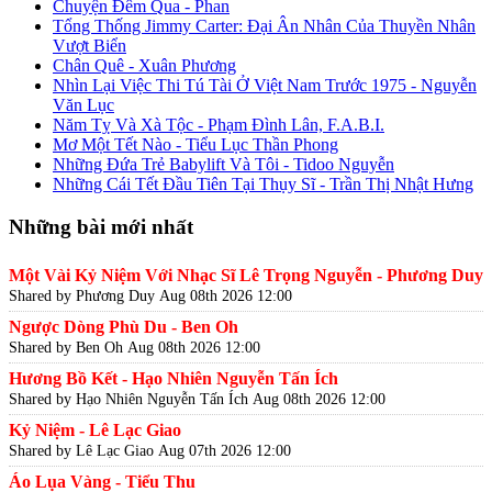
Chuyện Đêm Qua - Phan
Tổng Thống Jimmy Carter: Đại Ân Nhân Của Thuyền Nhân
Vượt Biển
Chân Quê - Xuân Phương
Nhìn Lại Việc Thi Tú Tài Ở Việt Nam Trước 1975 - Nguyễn
Văn Lục
Năm Tỵ Và Xà Tộc - Phạm Đình Lân, F.A.B.I.
Mơ Một Tết Nào - Tiểu Lục Thần Phong
Những Đứa Trẻ Babylift Và Tôi - Tidoo Nguyễn
Những Cái Tết Đầu Tiên Tại Thụy Sĩ - Trần Thị Nhật Hưng
Những bài mới nhất
Một Vài Kỷ Niệm Với Nhạc Sĩ Lê Trọng Nguyễn - Phương Duy
Shared by Phương Duy
Aug 08th 2026 12:00
Ngược Dòng Phù Du - Ben Oh
Shared by Ben Oh
Aug 08th 2026 12:00
Hương Bồ Kết - Hạo Nhiên Nguyễn Tấn Ích
Shared by Hạo Nhiên Nguyễn Tấn Ích
Aug 08th 2026 12:00
Kỷ Niệm - Lê Lạc Giao
Shared by Lê Lạc Giao
Aug 07th 2026 12:00
Áo Lụa Vàng - Tiểu Thu