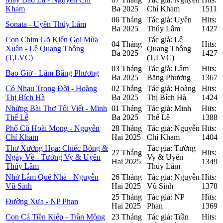
Kham
Ba 2025
Chí Kham
1511
06 Tháng
Tác giả: Uyên
Hits:
Sonata - Uyên Thúy Lâm
Ba 2025
Thúy Lâm
1427
Con Chim Gõ Kiến Gọi Mùa
Tác giả: Lê
04 Tháng
Hits:
Xuân - Lê Quang Thông
Quang Thông
Ba 2025
1427
(T,LVC)
(T,LVC)
03 Tháng
Tác giả: Lâm
Hits:
Bao Giờ - Lâm Băng Phương
Ba 2025
Băng Phương
1367
Có Nhau Trong Đời - Hoàng
02 Tháng
Tác giả: Hoàng
Hits:
Thị Bích Hà
Ba 2025
Thị Bích Hà
1424
Những Bài Thơ Tôi Viết - Minh
01 Tháng
Tác giả: Minh
Hits:
Thế Lê
Ba 2025
Thế Lê
1388
Phố Cũ Hoài Mong - Nguyễn
28 Tháng
Tác giả: Nguyễn
Hits:
Chí Kham
Hai 2025
Chí Kham
1404
Thơ Xướng Họa: Chiếc Bóng &
Tác giả: Tường
27 Tháng
Hits:
Ngày Về - Tường Vy & Uyên
Vy & Uyên
Hai 2025
1349
Thúy Lâm
Thúy Lâm
Nhớ Lắm Quê Nhà - Nguyễn
26 Tháng
Tác giả: Nguyễn
Hits:
Vũ Sinh
Hai 2025
Vũ Sinh
1378
25 Tháng
Tác giả: NP
Hits:
Đường Xưa - NP Phan
Hai 2025
Phan
1369
Con Cá Tiền Kiếp - Trần Mộng
23 Tháng
Tác giả: Trần
Hits: