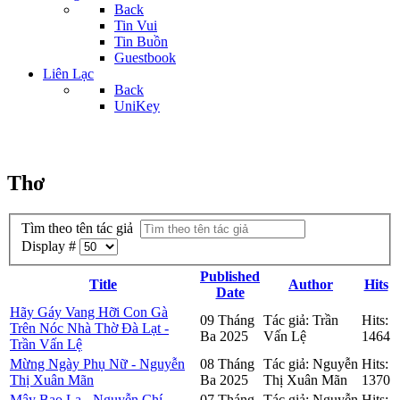
Back
Tin Vui
Tin Buồn
Guestbook
Liên Lạc
Back
UniKey
Thơ
Tìm theo tên tác giả
Display #
Published
Title
Author
Hits
Date
Hãy Gáy Vang Hỡi Con Gà
09 Tháng
Tác giả: Trần
Hits:
Trên Nóc Nhà Thờ Đà Lạt -
Ba 2025
Vấn Lệ
1464
Trần Vấn Lệ
Mừng Ngày Phụ Nữ - Nguyễn
08 Tháng
Tác giả: Nguyễn
Hits:
Thị Xuân Mãn
Ba 2025
Thị Xuân Mãn
1370
Mây Bao La - Nguyễn Chí
07 Tháng
Tác giả: Nguyễn
Hits: