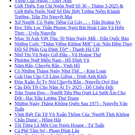
Vườn Của Ngoại - Thủy Như
Giới Thiệu Tạp Chí Ngôn Ngữ Số 36 – Tháng 3-2025 &
Giới thiệu Ngôn Ngữ Số Đặc Biệt Tưởng Niệm Khánh
Trường- Trần Thị Nguyệt Mai
Xứ Người, Có Nghe Tiếng Gà Gáy… - Trần Hoàng Vy
Đọc Tiểu Lục Thần Phong: Ngòi Bút Hoài Cảm Và Hiện
Thực - Uyên Nguyên
Nhạc Sĩ Anh Việt Thu: 50 Năm Ngày Mất - Trần Quốc Bảo
Những Cuộc “Thăm Viếng Không Mời” Lúc Nửa Đêm Thay
Đổi Số Phận Gia Đình Tôi* - Thanh Hà CH
Nhớ Thi Vũ Ngày Giỗ Đầu - Vũ Hoàng Thư
Phương Ngữ Miền Nam - Hồ Đình Vũ
Năm Rắn, Chuyện Rắn - Vinh Hồ
Có Những Tháng Ngày Như Thế... - Kim Loan
Giải Oan Cho Cô Láng Giềng - Trịnh Anh Khôi
Đón Xuân Ất Tỵ Nói Chuyện Rắn - Nguyễn Quý Đại
Câu Đối Tết Cho Năm Ất Tỵ 2025 - Đỗ Chiêu Đức
Trần Trung Đạo – Người Tiều Phu Quét Lá Sưởi Ấm Cho
Đời - Hai Trầu Lương Thư Trung
Những Ngày Tháng Không Quên Sau 1975 - Nguyễn Văn
Tuấn
Vĩnh Biệt Tài Tử Vũ Xuân Thông Của ‘Người Tình Không
Chân Dung’ - Hồng Hải
Tôi Từng Là Một Con Ngựa Hoang - Tư Tuấn
Cà Phê Tâm Sự - Phạm Đình Lân