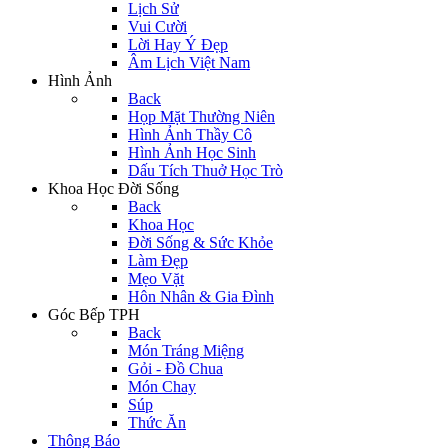
Lịch Sử
Vui Cười
Lời Hay Ý Đẹp
Âm Lịch Việt Nam
Hình Ảnh
Back
Họp Mặt Thường Niên
Hình Ảnh Thầy Cô
Hình Ảnh Học Sinh
Dấu Tích Thuở Học Trò
Khoa Học Đời Sống
Back
Khoa Học
Đời Sống & Sức Khỏe
Làm Đẹp
Mẹo Vặt
Hôn Nhân & Gia Đình
Góc Bếp TPH
Back
Món Tráng Miệng
Gỏi - Đồ Chua
Món Chay
Súp
Thức Ăn
Thông Báo