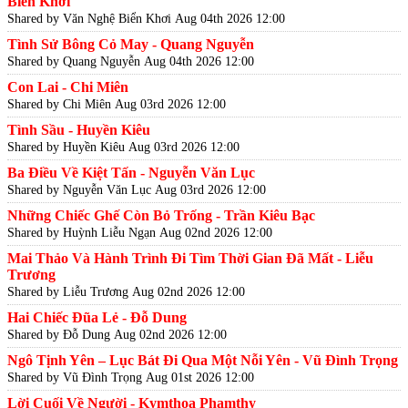
Biển Khơi
Shared by Văn Nghệ Biển Khơi
Aug 04th 2026 12:00
Tình Sử Bông Cỏ May - Quang Nguyễn
Shared by Quang Nguyễn
Aug 04th 2026 12:00
Con Lai - Chi Miên
Shared by Chi Miên
Aug 03rd 2026 12:00
Tình Sầu - Huyền Kiêu
Shared by Huyền Kiêu
Aug 03rd 2026 12:00
Ba Điều Về Kiệt Tấn - Nguyễn Văn Lục
Shared by Nguyễn Văn Lục
Aug 03rd 2026 12:00
Những Chiếc Ghế Còn Bỏ Trống - Trần Kiêu Bạc
Shared by Huỳnh Liễu Ngạn
Aug 02nd 2026 12:00
Mai Thảo Và Hành Trình Đi Tìm Thời Gian Đã Mất - Liễu
Trương
Shared by Liễu Trương
Aug 02nd 2026 12:00
Hai Chiếc Đũa Lẻ - Đỗ Dung
Shared by Đỗ Dung
Aug 02nd 2026 12:00
Ngô Tịnh Yên – Lục Bát Đi Qua Một Nỗi Yên - Vũ Đình Trọng
Shared by Vũ Đình Trọng
Aug 01st 2026 12:00
Lời Cuối Về Người - Kymthoa Phamthy