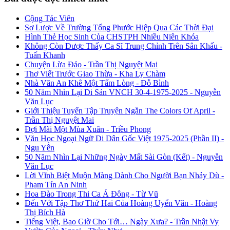
Cộng Tác Viên
Sơ Lược Về Trường Tống Phước Hiệp Qua Các Thời Đại
Hình Thẻ Học Sinh Của CHSTPH Nhiều Niên Khóa
Không Còn Được Thấy Ca Sĩ Trung Chỉnh Trên Sân Khấu -
Tuấn Khanh
Chuyện Lừa Đảo - Trần Thị Nguyệt Mai
Thơ Viết Trước Giao Thừa - Kha Ly Chàm
Nhà Văn An Khê Một Tấm Lòng - Đỗ Bình
50 Năm Nhìn Lại Di Sản VNCH 30-4-1975-2025 - Nguyễn
Văn Lục
Giới Thiệu Tuyển Tập Truyện Ngắn The Colors Of April -
Trần Thị Nguyệt Mai
Đợi Mãi Một Mùa Xuân - Triều Phong
Văn Học Ngoại Ngữ Di Dân Gốc Việt 1975-2025 (Phần II) -
Ngu Yên
50 Năm Nhìn Lại Những Ngày Mất Sài Gòn (Kết) - Nguyễn
Văn Lục
Lời Vĩnh Biệt Muộn Màng Dành Cho Người Bạn Nhảy Dù -
Phạm Tín An Ninh
Hoa Đào Trong Thi Ca Á Đông - Từ Vũ
Đến Với Tập Thơ Thứ Hai Của Hoàng Uyển Văn - Hoàng
Thị Bích Hà
Tiếng Việt, Bao Giờ Cho Tới… Ngày Xưa? - Trần Nhật Vy