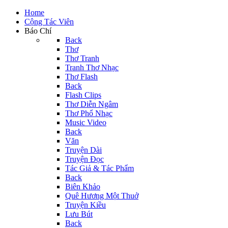
Home
Cộng Tác Viên
Báo Chí
Back
Thơ
Thơ Tranh
Tranh Thơ Nhạc
Thơ Flash
Back
Flash Clips
Thơ Diễn Ngâm
Thơ Phổ Nhạc
Music Video
Back
Văn
Truyện Dài
Truyện Đọc
Tác Giả & Tác Phẩm
Back
Biên Khảo
Quê Hương Một Thuở
Truyện Kiều
Lưu Bút
Back