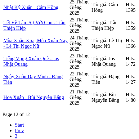
25 Tháng
Tác giả: Cẩm
Hits:
Nhật Ký Xuân - Cẩm Hồng
Giêng
Hồng
1395
2025
25 Tháng
Tết Về Tâm Sự Với Con - Trần
Tác giả: Trần
Hits:
Giêng
Thiện Hiệp
Thiện Hiệp
1359
2025
24 Tháng
Mùa Xuân Xưa, Mùa Xuân Nay
Tác giả: Lê Thị
Hits:
Giêng
- Lê Thị Ngọc Nữ
Ngọc Nữ
1366
2025
23 Tháng
Tiếng Vọng Xuân Quê - Jos
Tác giả: Jos
Hits:
Giêng
Nhật Quang
Nhật Quang
1472
2025
22 Tháng
Ngày Xuân Dạy Mình - Đặng
Tác giả: Đặng
Hits:
Giêng
Tiến
Tiến
1427
2025
21 Tháng
Tác giả: Bùi
Hits:
Hoa Xuân - Bùi Nguyên Bằng
Giêng
Nguyên Bằng
1480
2025
Page 12 of 12
Start
Prev
3