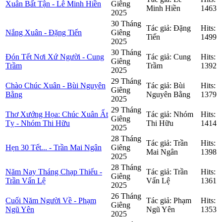
Xuân Bất Tận - Lê Minh Hiền
Giêng
Minh Hiền
1463
2025
30 Tháng
Tác giả: Đặng
Hits:
Nắng Xuân - Đặng Tiến
Giêng
Tiến
1499
2025
30 Tháng
Đón Tết Nơi Xứ Người - Cung
Tác giả: Cung
Hits:
Giêng
Trầm
Trầm
1392
2025
29 Tháng
Chào Chúc Xuân - Bùi Nguyên
Tác giả: Bùi
Hits:
Giêng
Bằng
Nguyên Bằng
1379
2025
29 Tháng
Thơ Xướng Họa: Chúc Xuân Ất
Tác giả: Nhóm
Hits:
Giêng
Tỵ - Nhóm Thi Hữu
Thi Hữu
1414
2025
28 Tháng
Tác giả: Trần
Hits:
Hẹn 30 Tết... - Trần Mai Ngân
Giêng
Mai Ngân
1398
2025
28 Tháng
Năm Nay Tháng Chạp Thiếu -
Tác giả: Trần
Hits:
Giêng
Trần Vấn Lệ
Vấn Lệ
1361
2025
26 Tháng
Cuối Năm Người Về - Phạm
Tác giả: Phạm
Hits:
Giêng
Ngũ Yên
Ngũ Yên
1353
2025