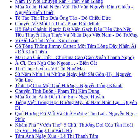
Năm Tỵ Nói Chuyện Rắn - Trần Văn Giang
Mùa Xuân, Hoài Niệm Với Thơ Văn Nguyễn Đình Chiểu -
Nguyễn Kiến Thiết
Tế Táo Thi: Thơ Đưa Ông Táo - Đỗ Chiêu Đức
Chuyện Về Một Lá Thư - Phan Đức Minh
Hồ Biểu Chánh: Người Đặt Viên Gạch Đầu Tiên Cho Nền
Tiểu Thuyết Hiện Thực Và Nhân Đạo Việt Nam - Đỗ Trường
Vì Đó Là Tình Yêu - Kim Loan
Cố Tổng Thống Jimmy Carter: Một Tấm Lòng Đầy Nhân Ái
- Đỗ Kim Thêm
Mai Lan Cúc Trúc - Christina Cao (Cao Xuân Thanh Ngọc)
À Ơi, Con Ngủ Cho Ngoan… - Biển Cát
Thơ Thục Uyên - Võ Thị Như Mai
50 Năm Nhìn Lại Những Ngày Mất Sài Gòn (II) - Nguyễn
Văn Lục
Tình Tự Cho Một Quê Hương - Nguyễn Công Khanh
Chuyện Tình Buồn - Phạm Thị Kim Dung
Mùa Xuân, Anh Đến Tìm Em - Ngọc Huyền
Tiếng Việt Trong Học Đường Mỹ, 50 Năm Nhìn Lại - Quyên
Di
Quê Hương Đã Mất Và Quê Hương Tìm Lại - Nguyễn Ngọc
Phúc
Khám Phá "Vườn Thơ" 5 Chữ, Thương Đời Của Tần Hoài
Dạ Vũ - Hoàng Thị Bích Hà
Tấm Ảnh Ngày Xưa - Lê Thị Thanh Tâm