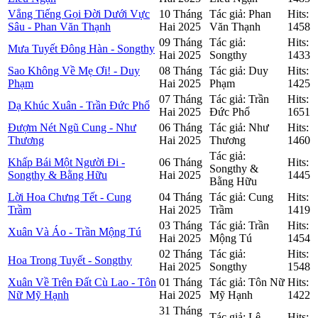
Vẳng Tiếng Gọi Đời Dưới Vực
10 Tháng
Tác giả: Phan
Hits:
Sâu - Phan Văn Thạnh
Hai 2025
Văn Thạnh
1458
09 Tháng
Tác giả:
Hits:
Mưa Tuyết Đông Hàn - Songthy
Hai 2025
Songthy
1433
Sao Không Về Mẹ Ơi! - Duy
08 Tháng
Tác giả: Duy
Hits:
Phạm
Hai 2025
Phạm
1425
07 Tháng
Tác giả: Trần
Hits:
Dạ Khúc Xuân - Trần Đức Phổ
Hai 2025
Đức Phổ
1651
Đượm Nét Ngũ Cung - Như
06 Tháng
Tác giả: Như
Hits:
Thương
Hai 2025
Thương
1460
Tác giả:
Khấp Bái Một Người Đi -
06 Tháng
Hits:
Songthy &
Songthy & Bằng Hữu
Hai 2025
1445
Bằng Hữu
Lời Hoa Chưng Tết - Cung
04 Tháng
Tác giả: Cung
Hits:
Trầm
Hai 2025
Trầm
1419
03 Tháng
Tác giả: Trần
Hits:
Xuân Và Áo - Trần Mộng Tú
Hai 2025
Mộng Tú
1454
02 Tháng
Tác giả:
Hits:
Hoa Trong Tuyết - Songthy
Hai 2025
Songthy
1548
Xuân Về Trên Đất Cù Lao - Tôn
01 Tháng
Tác giả: Tôn Nữ
Hits:
Nữ Mỹ Hạnh
Hai 2025
Mỹ Hạnh
1422
31 Tháng
Tác giả: Lê
Hits: