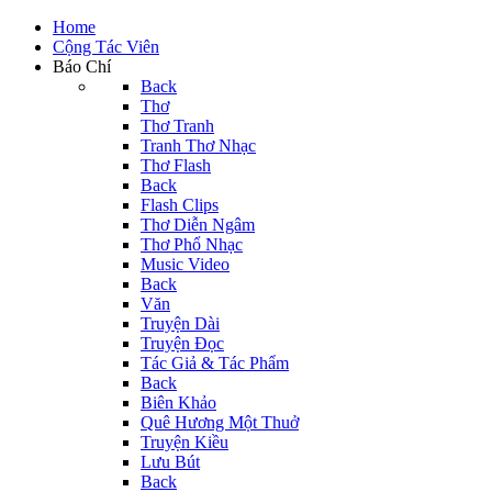
Home
Cộng Tác Viên
Báo Chí
Back
Thơ
Thơ Tranh
Tranh Thơ Nhạc
Thơ Flash
Back
Flash Clips
Thơ Diễn Ngâm
Thơ Phổ Nhạc
Music Video
Back
Văn
Truyện Dài
Truyện Đọc
Tác Giả & Tác Phẩm
Back
Biên Khảo
Quê Hương Một Thuở
Truyện Kiều
Lưu Bút
Back