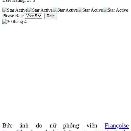
User Rating:
5
/
5
Please Rate
Bức ảnh do nữ phóng viên
Françoise