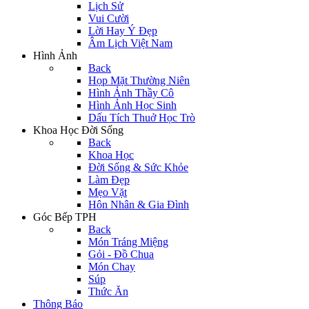
Lịch Sử
Vui Cười
Lời Hay Ý Đẹp
Âm Lịch Việt Nam
Hình Ảnh
Back
Họp Mặt Thường Niên
Hình Ảnh Thầy Cô
Hình Ảnh Học Sinh
Dấu Tích Thuở Học Trò
Khoa Học Đời Sống
Back
Khoa Học
Đời Sống & Sức Khỏe
Làm Đẹp
Mẹo Vặt
Hôn Nhân & Gia Đình
Góc Bếp TPH
Back
Món Tráng Miệng
Gỏi - Đồ Chua
Món Chay
Súp
Thức Ăn
Thông Báo