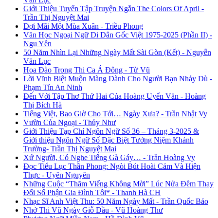
Giới Thiệu Tuyển Tập Truyện Ngắn The Colors Of April -
Trần Thị Nguyệt Mai
Đợi Mãi Một Mùa Xuân - Triều Phong
Văn Học Ngoại Ngữ Di Dân Gốc Việt 1975-2025 (Phần II) -
Ngu Yên
50 Năm Nhìn Lại Những Ngày Mất Sài Gòn (Kết) - Nguyễn
Văn Lục
Hoa Đào Trong Thi Ca Á Đông - Từ Vũ
Lời Vĩnh Biệt Muộn Màng Dành Cho Người Bạn Nhảy Dù -
Phạm Tín An Ninh
Đến Với Tập Thơ Thứ Hai Của Hoàng Uyển Văn - Hoàng
Thị Bích Hà
Tiếng Việt, Bao Giờ Cho Tới… Ngày Xưa? - Trần Nhật Vy
Vườn Của Ngoại - Thủy Như
Giới Thiệu Tạp Chí Ngôn Ngữ Số 36 – Tháng 3-2025 &
Giới thiệu Ngôn Ngữ Số Đặc Biệt Tưởng Niệm Khánh
Trường- Trần Thị Nguyệt Mai
Xứ Người, Có Nghe Tiếng Gà Gáy… - Trần Hoàng Vy
Đọc Tiểu Lục Thần Phong: Ngòi Bút Hoài Cảm Và Hiện
Thực - Uyên Nguyên
Những Cuộc “Thăm Viếng Không Mời” Lúc Nửa Đêm Thay
Đổi Số Phận Gia Đình Tôi* - Thanh Hà CH
Nhạc Sĩ Anh Việt Thu: 50 Năm Ngày Mất - Trần Quốc Bảo
Nhớ Thi Vũ Ngày Giỗ Đầu - Vũ Hoàng Thư