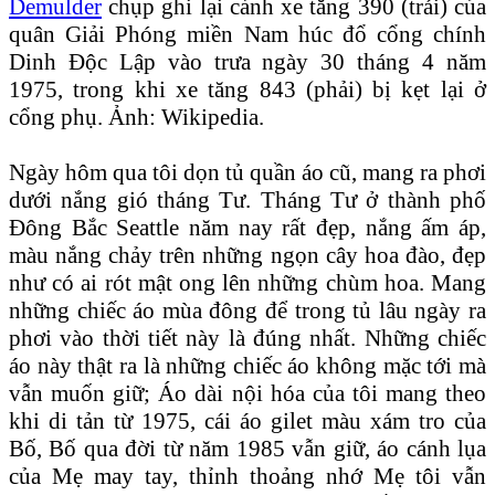
Demulder
chụp ghi lại cảnh xe tăng 390 (trái) của
quân Giải Phóng miền Nam húc đổ cổng chính
Dinh Độc Lập vào trưa ngày 30 tháng 4 năm
1975, trong khi xe tăng 843 (phải) bị kẹt lại ở
cổng phụ. Ảnh: Wikipedia.
Ngày hôm qua tôi dọn tủ quần áo cũ, mang ra phơi
dưới nắng gió tháng Tư. Tháng Tư ở thành phố
Đông Bắc Seattle năm nay rất đẹp, nắng ấm áp,
màu nắng chảy trên những ngọn cây hoa đào, đẹp
như có ai rót mật ong lên những chùm hoa. Mang
những chiếc áo mùa đông để trong tủ lâu ngày ra
phơi vào thời tiết này là đúng nhất. Những chiếc
áo này thật ra là những chiếc áo không mặc tới mà
vẫn muốn giữ; Áo dài nội hóa của tôi mang theo
khi di tản từ 1975, cái áo gilet màu xám tro của
Bố, Bố qua đời từ năm 1985 vẫn giữ, áo cánh lụa
của Mẹ may tay, thỉnh thoảng nhớ Mẹ tôi vẫn