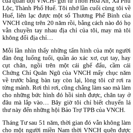
của quân đội VNCH- gửi từ Thôn Hòa An, Xã Phú
Lộc, Thành Phố Huế. Tôi nhớ lần cuối cùng tôi về
Huế, liên lạc được một số Thương Phế Binh của
VNCH cũng trên 20 năm rồi, bằng cách nào đó họ
vẫn chuyền tay nhau địa chỉ của tôi, may mà tôi
không đổi địa chỉ…
Mỗi lần nhìn thấy những tấm hình của một người
đàn ông luống tuổi, quần áo xác xơ, cụt tay, hay
cụt chân, ngồi trên một cái ghế đẩu, cầm cái
Chứng Chỉ Quân Ngũ của VNCH mấy chục năm
về trước bằng bàn tay còn lại, lòng tôi cứ rơi ra
từng mảnh. Rơi thì rơi, cũng chẳng làm sao mà làm
cho những bức hình đó hồi sinh được, chân tay ở
đâu mà lắp vào… Bây giờ tôi chỉ biết chuyển lá
thư này đến những hội Bảo Trợ TPB của VNCH.
Tháng Tư sau 51 năm, thời gian đó vẫn không làm
cho một người miền Nam thời VNCH quên được