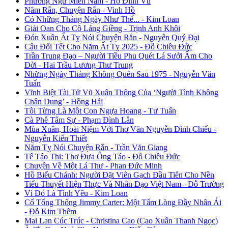
Phương Ngữ Miền Nam - Hồ Đình Vũ
Năm Rắn, Chuyện Rắn - Vinh Hồ
Có Những Tháng Ngày Như Thế... - Kim Loan
Giải Oan Cho Cô Láng Giềng - Trịnh Anh Khôi
Đón Xuân Ất Tỵ Nói Chuyện Rắn - Nguyễn Quý Đại
Câu Đối Tết Cho Năm Ất Tỵ 2025 - Đỗ Chiêu Đức
Trần Trung Đạo – Người Tiều Phu Quét Lá Sưởi Ấm Cho
Đời - Hai Trầu Lương Thư Trung
Những Ngày Tháng Không Quên Sau 1975 - Nguyễn Văn
Tuấn
Vĩnh Biệt Tài Tử Vũ Xuân Thông Của ‘Người Tình Không
Chân Dung’ - Hồng Hải
Tôi Từng Là Một Con Ngựa Hoang - Tư Tuấn
Cà Phê Tâm Sự - Phạm Đình Lân
Mùa Xuân, Hoài Niệm Với Thơ Văn Nguyễn Đình Chiểu -
Nguyễn Kiến Thiết
Năm Tỵ Nói Chuyện Rắn - Trần Văn Giang
Tế Táo Thi: Thơ Đưa Ông Táo - Đỗ Chiêu Đức
Chuyện Về Một Lá Thư - Phan Đức Minh
Hồ Biểu Chánh: Người Đặt Viên Gạch Đầu Tiên Cho Nền
Tiểu Thuyết Hiện Thực Và Nhân Đạo Việt Nam - Đỗ Trường
Vì Đó Là Tình Yêu - Kim Loan
Cố Tổng Thống Jimmy Carter: Một Tấm Lòng Đầy Nhân Ái
- Đỗ Kim Thêm
Mai Lan Cúc Trúc - Christina Cao (Cao Xuân Thanh Ngọc)