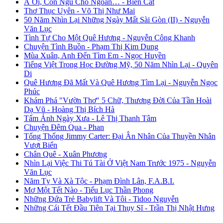
À Ơi, Con Ngủ Cho Ngoan… - Biển Cát
Thơ Thục Uyên - Võ Thị Như Mai
50 Năm Nhìn Lại Những Ngày Mất Sài Gòn (II) - Nguyễn
Văn Lục
Tình Tự Cho Một Quê Hương - Nguyễn Công Khanh
Chuyện Tình Buồn - Phạm Thị Kim Dung
Mùa Xuân, Anh Đến Tìm Em - Ngọc Huyền
Tiếng Việt Trong Học Đường Mỹ, 50 Năm Nhìn Lại - Quyên
Di
Quê Hương Đã Mất Và Quê Hương Tìm Lại - Nguyễn Ngọc
Phúc
Khám Phá "Vườn Thơ" 5 Chữ, Thương Đời Của Tần Hoài
Dạ Vũ - Hoàng Thị Bích Hà
Tấm Ảnh Ngày Xưa - Lê Thị Thanh Tâm
Chuyện Đêm Qua - Phan
Tổng Thống Jimmy Carter: Đại Ân Nhân Của Thuyền Nhân
Vượt Biển
Chân Quê - Xuân Phương
Nhìn Lại Việc Thi Tú Tài Ở Việt Nam Trước 1975 - Nguyễn
Văn Lục
Năm Tỵ Và Xà Tộc - Phạm Đình Lân, F.A.B.I.
Mơ Một Tết Nào - Tiểu Lục Thần Phong
Những Đứa Trẻ Babylift Và Tôi - Tidoo Nguyễn
Những Cái Tết Đầu Tiên Tại Thụy Sĩ - Trần Thị Nhật Hưng