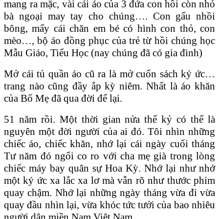
mang ra mặc, vài cái áo của 3 đứa con hồi còn nhỏ
bà ngoại may tay cho chúng…. Con gấu nhồi
bông, mấy cái chăn em bé có hình con thỏ, con
mèo…, bộ áo đồng phục của trẻ từ hồi chúng học
Mẫu Giáo, Tiểu Học (nay chúng đã có gia đình)
Mở cái tủ quần áo cũ ra là mở cuốn sách ký ức…
trang nào cũng đầy ắp kỳ niêm. Nhất là áo khăn
của Bố Mẹ đã qua đời để lại.
51 năm rồi. Một thời gian nửa thế kỷ có thể là
nguyên một đời người của ai đó. Tôi nhìn những
chiếc áo, chiếc khăn, nhớ lại cái ngày cuối tháng
Tư năm đó ngổi co ro với cha mẹ già trong lòng
chiếc máy bay quân sự Hoa Kỳ. Nhớ lại như nhớ
một ký ức xa lắc xa lơ mà vẫn rõ như thước phim
quay chậm. Nhớ lại những ngày tháng vừa đi vừa
quay đầu nhìn lại, vừa khóc tức tưởi của bao nhiêu
người dân miền Nam Việt Nam.