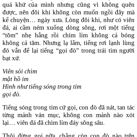
quá khứ của mình nhưng cũng vì không quên
được, nên đôi khi không còn muốn ngồi đây mà
kể chuyện… ngày xưa. Lòng đôi khi, như có viên
đá, ai cầm ném xuống dòng sông, rơi một tiếng
“tõm” nhẹ hẫng rồi chìm lỉm không cả bóng
không cả tăm. Nhưng lạ lắm, tiếng rơi lạnh lùng
đó vẫn để lại tiếng “gọi đò” trong trái tim người
bạt xứ.
Viên sỏi chìm
mặt hồ im
Hình như tiếng sóng trong tim
gọi đò.
Tiếng sóng trong tim cứ gọi, con đò đã nát, tan tác
từng mảnh ván mục, không con mảnh nào xót
lại… viên đá đã chìm lỉm đáy sông sâu.
Thôi đừng gọi nữa, chẳng còn con đò nào trên