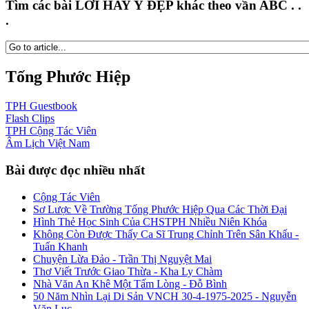
Tìm các bài LỜI HAY Ý ĐẸP khác theo vần ABC . .
.
Tống Phước Hiệp
TPH
Guestbook
Flash
Clips
TPH
Cộng Tác Viên
Âm Lịch
Việt Nam
Bài được đọc nhiều nhất
Cộng Tác Viên
Sơ Lược Về Trường Tống Phước Hiệp Qua Các Thời Đại
Hình Thẻ Học Sinh Của CHSTPH Nhiều Niên Khóa
Không Còn Được Thấy Ca Sĩ Trung Chỉnh Trên Sân Khấu -
Tuấn Khanh
Chuyện Lừa Đảo - Trần Thị Nguyệt Mai
Thơ Viết Trước Giao Thừa - Kha Ly Chàm
Nhà Văn An Khê Một Tấm Lòng - Đỗ Bình
50 Năm Nhìn Lại Di Sản VNCH 30-4-1975-2025 - Nguyễn
Văn Lục