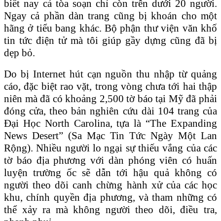
biết nay cả tòa soạn chỉ còn trên dưới 20 người.
Ngay cả phần dàn trang cũng bị khoán cho một
hãng ở tiểu bang khác. Bộ phận thư viện văn khố
tin tức điện tử mà tôi giúp gầy dựng cũng đã bị
dẹp bỏ.
Do bị Internet hút cạn nguồn thu nhập từ quảng
cáo, đặc biệt rao vặt, trong vòng chưa tới hai thập
niên mà đã có khoảng 2,500 tờ báo tại Mỹ đã phải
đóng cửa, theo bản nghiên cứu dài 104 trang của
Đại Học North Carolina, tựa là “The Expanding
News Desert” (Sa Mạc Tin Tức Ngày Một Lan
Rộng). Nhiều người lo ngại sự thiếu vắng của các
tờ báo địa phương với dàn phóng viên có huấn
luyện trường ốc sẽ dẫn tới hậu quả không có
người theo dõi canh chừng hành xử của các học
khu, chính quyền địa phương, và tham những có
thể xảy ra mà không người theo dõi, điều tra,