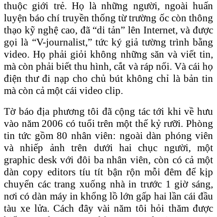
thuộc giới trẻ. Họ là những người, ngoài huấn
luyện báo chí truyền thống từ trường ốc còn thông
thạo kỹ nghệ cao, đã “di tản” lên Internet, và được
gọi là “V-journalist,” tức ký giả tường trình bằng
video. Họ phải giỏi không những săn và viết tin,
mà còn phải biết thu hình, cắt và ráp nối. Và cái họ
điện thư đi nạp cho chủ bút không chỉ là bản tin
mà còn cả một cái video clip.
Tờ báo địa phương tôi đã cộng tác tới khi về hưu
vào năm 2006 có tuổi trên một thế kỷ rưỡi. Phòng
tin tức gồm 80 nhân viên: ngoài dàn phóng viên
và nhiếp ảnh trên dưới hai chục người, một
graphic desk với đôi ba nhân viên, còn có cả một
dàn copy editors tíu tít bận rộn mỗi đêm để kịp
chuyển các trang xuống nhà in trước 1 giờ sáng,
nơi có dàn máy in khổng lồ lớn gấp hai lần cái đầu
tàu xe lửa. Cách đây vài năm tôi hỏi thăm được