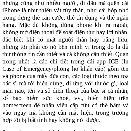
nhưng cũng như nhiều người, đi đâu mà quên cái
iPhone là như thiếu vật tùy thân, như cái bóp nhỏ
trong đựng thẻ căn cước, thẻ tín dụng và thẻ ngân
hàng. Mặc dù không dùng phone khi ra ngoài,
không mở điện thoại để soát điện thư hay lời nhắn,
đặc biệt khi có mặt người thân hay bằng hữu,
nhưng tôi phải có nó bên mình vì trong đó là đủ
thứ thông tin cần thiết và cả không cần thiết. Quan
trọng nhất là các chi tiết trong cái app ICE (In
Case of Emergency/phòng hờ khẩn cấp) gồm tên
và phone của mấy đứa con, các loại thuốc theo toa
bác sĩ mà tôi hiện dùng, dị ứng với thuốc gì, loại
máu nào, tên và số điện thoại của bác sĩ cá nhân,
số bảo hiểm sức khoẻ, vv., hiển hiện trên
homescreen để nhân viên cấp cứu có thể bấm và
vào ngay mà không cần mật hiệu, trong trường
hợp tôi bị bất tỉnh hay không nói được.