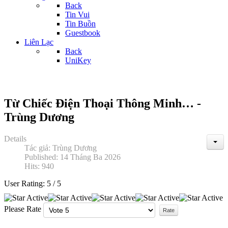
Back
Tin Vui
Tin Buồn
Guestbook
Liên Lạc
Back
UniKey
Từ Chiếc Điện Thoại Thông Minh… -
Trùng Dương
Details
Tác giả:
Trùng Dương
Published: 14 Tháng Ba 2026
Hits: 940
User Rating:
5
/
5
Please Rate