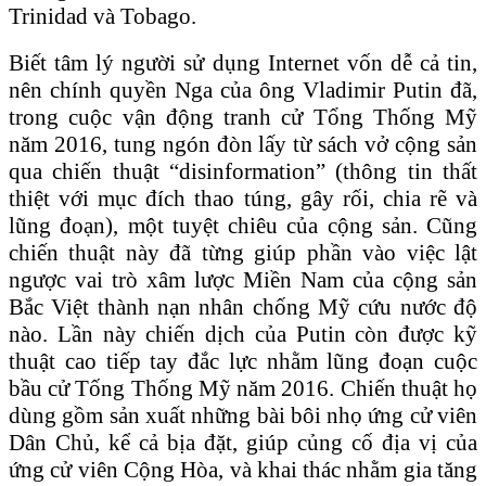
Trinidad và Tobago.
Biết tâm lý người sử dụng Internet vốn dễ cả tin,
nên chính quyền Nga của ông Vladimir Putin đã,
trong cuộc vận động tranh cử Tổng Thống Mỹ
năm 2016, tung ngón đòn lấy từ sách vở cộng sản
qua chiến thuật “disinformation” (thông tin thất
thiệt với mục đích thao túng, gây rối, chia rẽ và
lũng đoạn), một tuyệt chiêu của cộng sản. Cũng
chiến thuật này đã từng giúp phần vào việc lật
ngược vai trò xâm lược Miền Nam của cộng sản
Bắc Việt thành nạn nhân chống Mỹ cứu nước độ
nào. Lần này chiến dịch của Putin còn được kỹ
thuật cao tiếp tay đắc lực nhằm lũng đoạn cuộc
bầu cử Tống Thống Mỹ năm 2016. Chiến thuật họ
dùng gồm sản xuất những bài bôi nhọ ứng cử viên
Dân Chủ, kể cả bịa đặt, giúp củng cố địa vị của
ứng cử viên Cộng Hòa, và khai thác nhằm gia tăng