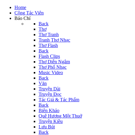
Home
Cộng Tác Viên
Báo Chí
Back
Thơ
Thơ Tranh
Tranh Thơ Nhạc
Thơ Flash
Back
Flash Clips
Thơ Diễn Ngâm
Thơ Phổ Nhạc
Music Video
Back
Văn
Truyện Dài
Truyện Đọc
Tác Giả & Tác Phẩm
Back
Biên Khảo
Quê Hương Một Thuở
Truyện Kiều
Lưu Bút
Back