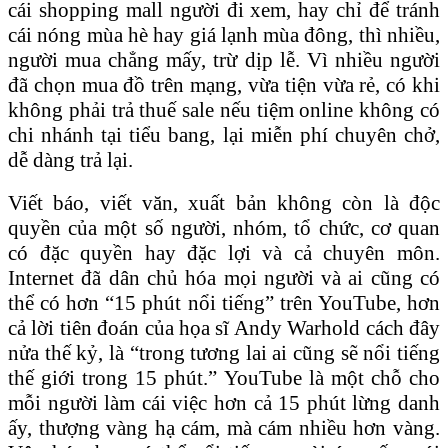
cái shopping mall người đi xem, hay chỉ để tránh
cái nóng mùa hè hay giá lạnh mùa đông, thì nhiều,
người mua chẳng mấy, trừ dịp lễ. Vì nhiều người
đã chọn mua đồ trên mạng, vừa tiện vừa rẻ, có khi
không phải trả thuế sale nếu tiệm online không có
chi nhánh tại tiểu bang, lại miễn phí chuyên chở,
dễ dàng trả lại.
Viết báo, viết văn, xuất bản không còn là độc
quyền của một số người, nhóm, tổ chức, cơ quan
có đặc quyền hay đặc lợi và cả chuyên môn.
Internet đã dân chủ hóa mọi người và ai cũng có
thể có hơn “15 phút nổi tiếng” trên YouTube, hơn
cả lời tiên đoán của họa sĩ Andy Warhold cách đây
nửa thế kỷ, là “trong tương lai ai cũng sẽ nổi tiếng
thế giới trong 15 phút.” YouTube là một chỗ cho
mỗi người làm cái việc hơn cả 15 phút lừng danh
ấy, thượng vàng hạ cám, mà cám nhiều hơn vàng.