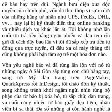
để bàn hay trên đùi. Ngành bưu điện xưa độc
quyền của chính phủ, vốn đã thoi thóp vì sự ra đời
của những hãng tư nhân như UPS, FedEx, DHL,
vv… nay lại bị kỹ thuật điện thư, online banking
và nhiều dịch vụ khác lấn át. Tôi không nhớ lần
cuối tôi trả tiền bằng ngân phiếu và dán tem rồi
gửi đi cách đây bao lâu vì tôi đã sắp xếp trả tiền tự
động qua trực tuyến, đi đâu xa cả mấy tháng tôi
cũng không phải bận tâm sợ trễ một hóa đơn nào.
Vốn yêu nghề báo và đã từng lăn lộn với nó từ
những ngày ở Sài Gòn sắp từng con chữ bằng tay,
sang tới Mỹ dàn trang trên PageMaker,
QuarkXpress rồi InDesign, tôi chào đón kỹ thuật,
song không tránh khỏi ngậm ngùi nhìn từng bộ
phận của tờ báo bị xóa bỏ, từ sắp chữ, dàn trang,
và cuối cùng nhiều tờ báo giấy dẹp tiệm, nhân
viên bị sa thải. Đa số những ai còn hành nghề là