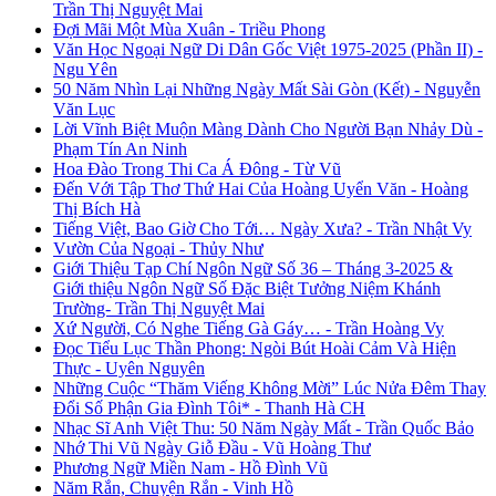
Trần Thị Nguyệt Mai
Đợi Mãi Một Mùa Xuân - Triều Phong
Văn Học Ngoại Ngữ Di Dân Gốc Việt 1975-2025 (Phần II) -
Ngu Yên
50 Năm Nhìn Lại Những Ngày Mất Sài Gòn (Kết) - Nguyễn
Văn Lục
Lời Vĩnh Biệt Muộn Màng Dành Cho Người Bạn Nhảy Dù -
Phạm Tín An Ninh
Hoa Đào Trong Thi Ca Á Đông - Từ Vũ
Đến Với Tập Thơ Thứ Hai Của Hoàng Uyển Văn - Hoàng
Thị Bích Hà
Tiếng Việt, Bao Giờ Cho Tới… Ngày Xưa? - Trần Nhật Vy
Vườn Của Ngoại - Thủy Như
Giới Thiệu Tạp Chí Ngôn Ngữ Số 36 – Tháng 3-2025 &
Giới thiệu Ngôn Ngữ Số Đặc Biệt Tưởng Niệm Khánh
Trường- Trần Thị Nguyệt Mai
Xứ Người, Có Nghe Tiếng Gà Gáy… - Trần Hoàng Vy
Đọc Tiểu Lục Thần Phong: Ngòi Bút Hoài Cảm Và Hiện
Thực - Uyên Nguyên
Những Cuộc “Thăm Viếng Không Mời” Lúc Nửa Đêm Thay
Đổi Số Phận Gia Đình Tôi* - Thanh Hà CH
Nhạc Sĩ Anh Việt Thu: 50 Năm Ngày Mất - Trần Quốc Bảo
Nhớ Thi Vũ Ngày Giỗ Đầu - Vũ Hoàng Thư
Phương Ngữ Miền Nam - Hồ Đình Vũ
Năm Rắn, Chuyện Rắn - Vinh Hồ