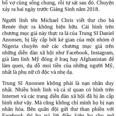
bố vợ cùng sống chung, rồi tự sát sau đó. Chuyện
xảy ra hai ngày trước Giáng Sinh năm 2018.
Người lính tên Michael Chris viết thư cho bà
Renée thực ra không hiện hữu. Cái hình trên
chương mục giả này thực ra là của Trung Sĩ Daniel
Anonsen, bị lấy cắp bởi kẻ gian của một nhóm ở
Nigeria chuyên mở các chương mục giả trên
những diễn đàn xã hội như Facebook, Instagram,
giả làm lính Mỹ đóng ở Iraq hay Afghanistan để
làm quen, dụ dỗ moi tiền của những người Mỹ,
nhất là phụ nữ cô độc và nhẹ dạ.
Trung Sĩ Anonsen không phải là nạn nhân duy
nhất. Nhiều binh lính và cả sĩ quan có hình trên
Internet và các trang diễn đàn xã hội đã bị ăn cắp
hình như vậy. Mà cũng không chỉ mình họ bị nạn
nhân hóa. Bên quân đội gửi thư than phiền với
Facebook thì họ trả lời điều kiện họ cho mở