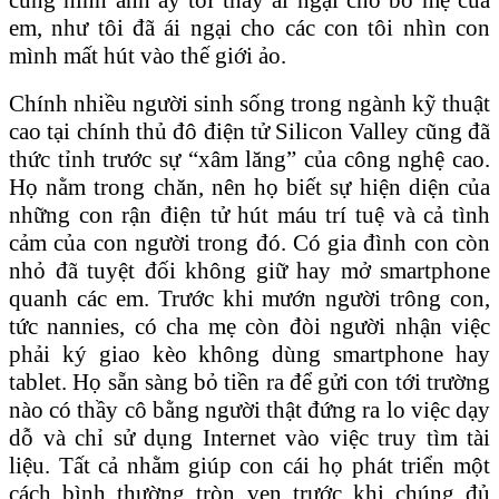
em, như tôi đã ái ngại cho các con tôi nhìn con
mình mất hút vào thế giới ảo.
Chính nhiều người sinh sống trong ngành kỹ thuật
cao tại chính thủ đô điện tử Silicon Valley cũng đã
thức tỉnh trước sự “xâm lăng” của công nghệ cao.
Họ nằm trong chăn, nên họ biết sự hiện diện của
những con rận điện tử hút máu trí tuệ và cả tình
cảm của con người trong đó. Có gia đình con còn
nhỏ đã tuyệt đối không giữ hay mở smartphone
quanh các em. Trước khi mướn người trông con,
tức nannies, có cha mẹ còn đòi người nhận việc
phải ký giao kèo không dùng smartphone hay
tablet. Họ sẵn sàng bỏ tiền ra để gửi con tới trường
nào có thầy cô bằng người thật đứng ra lo việc dạy
dỗ và chỉ sử dụng Internet vào việc truy tìm tài
liệu. Tất cả nhằm giúp con cái họ phát triển một
cách bình thường tròn vẹn trước khi chúng đủ