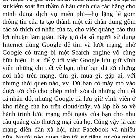
sự kiểm soát âm thầm ở hậu cảnh của các hãng cho
mình dùng dịch vụ miễn phí—họ lặng lẽ gom
thông tin của ta tạo thành một cái chân dung gồm
các sở thích cá nhân của ta, cho việc quảng cáo thu
lợi nhuận làm giàu. Bây giờ đa số người sử dụng
Internet dùng Google để tìm và lướt mạng, nhờ
Google có trang bị một Search engine vô cùng
hữu hiệu. Ít ai để ý tới việc Google lưu giữ vĩnh
viễn những chi tiết về bạn, như bạn đã tới những
nơi nào trên mạng, tìm gì, mua gì, gặp ai, với
nhưng thói quen nào, vv. Dù bạn có mày mò vào
được tới chỗ cho phép mình xóa đi những chi tiết
cá nhân đó, nhưng Google đã lưu giữ vĩnh viễn ở
kho riêng của họ trên cloud/mây, và lập hồ sơ về
hành trình lướt mạng mỗi ngày của bạn cho nhu
cầu quảng cáo thương mại của họ. Cũng vậy là các
mạng diễn đàn xã hội, như Facebook và nhiều
nữa. Người nào quan tâm tới sự riêng tư của mình