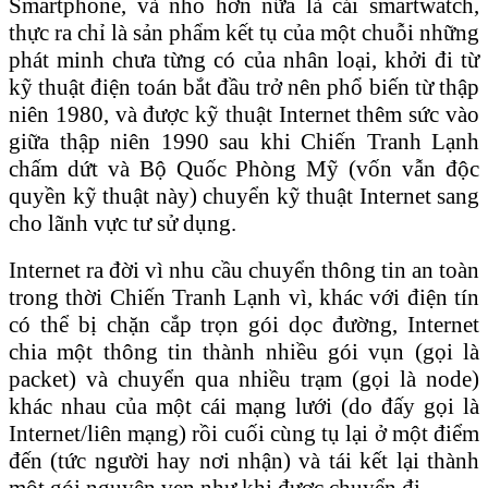
Smartphone, và nhỏ hơn nữa là cái smartwatch,
thực ra chỉ là sản phẩm kết tụ của một chuỗi những
phát minh chưa từng có của nhân loại, khởi đi từ
kỹ thuật điện toán bắt đầu trở nên phổ biến từ thập
niên 1980, và được kỹ thuật Internet thêm sức vào
giữa thập niên 1990 sau khi Chiến Tranh Lạnh
chấm dứt và Bộ Quốc Phòng Mỹ (vốn vẫn độc
quyền kỹ thuật này) chuyển kỹ thuật Internet sang
cho lãnh vực tư sử dụng.
Internet ra đời vì nhu cầu chuyển thông tin an toàn
trong thời Chiến Tranh Lạnh vì, khác với điện tín
có thể bị chặn cắp trọn gói dọc đường, Internet
chia một thông tin thành nhiều gói vụn (gọi là
packet) và chuyển qua nhiều trạm (gọi là node)
khác nhau của một cái mạng lưới (do đấy gọi là
Internet/liên mạng) rồi cuối cùng tụ lại ở một điểm
đến (tức người hay nơi nhận) và tái kết lại thành
một gói nguyên vẹn như khi được chuyển đi.