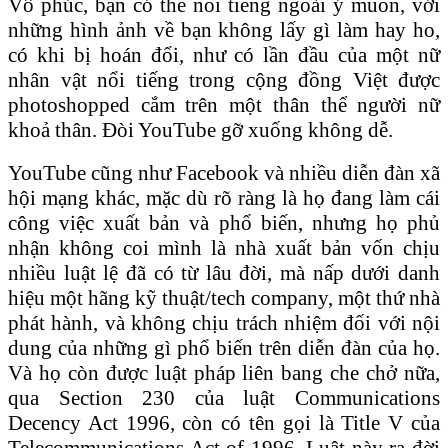
Vô phúc, bạn có thể nổi tiếng ngoài ý muốn, với
những hình ảnh về bạn không lấy gì làm hay ho,
có khi bị hoán đổi, như có lần đầu của một nữ
nhân vật nổi tiếng trong cộng đồng Việt được
photoshopped cắm trên một thân thể người nữ
khoả thân. Đòi YouTube gỡ xuống không dễ.
YouTube cũng như Facebook và nhiều diễn đàn xã
hội mạng khác, mặc dù rõ ràng là họ đang làm cái
công việc xuất bản và phổ biến, nhưng họ phủ
nhận không coi mình là nhà xuất bản vốn chịu
nhiều luật lệ đã có từ lâu đời, mà nấp dưới danh
hiệu một hãng kỹ thuật/tech company, một thứ nhà
phát hành, và không chịu trách nhiệm đối với nội
dung của những gì phổ biến trên diễn đàn của họ.
Và họ còn được luật pháp liên bang che chở nữa,
qua Section 230 của luật Communications
Decency Act 1996, còn có tên gọi là Title V của
Telecommunications Act of 1996. Luật này ra đời