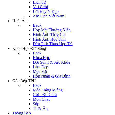
Lịch Sử
Vui Cười
Lời Hay Ý Đẹp
Âm Lịch Việt Nam
Hình Ảnh
Back
Họp Mặt Thường Niên
Hình Ảnh Thầy Cô
Hình Ảnh Học Sinh
Dấu Tích Thuở Học Trò
Khoa Học Đời Sống
Back
Khoa Học
Đời Sống & Sức Khỏe
Làm Đẹp
Mẹo Vặt
Hôn Nhân & Gia Đình
Góc Bếp TPH
Back
Món Tráng Miệng
Gỏi - Đồ Chua
Món Chay
Súp
Thức Ăn
Thông Báo