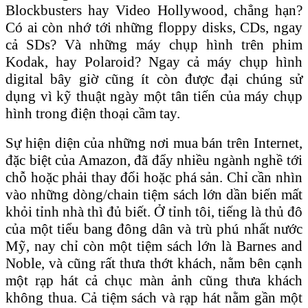
Blockbusters hay Video Hollywood, chẳng hạn?
Có ai còn nhớ tới những floppy disks, CDs, ngay
cả SDs? Và những máy chụp hình trên phim
Kodak, hay Polaroid? Ngay cả máy chụp hình
digital bây giờ cũng ít còn được đại chúng sử
dụng vì kỹ thuật ngày một tân tiến của máy chụp
hình trong điện thoại cầm tay.
Sự hiện diện của những nơi mua bán trên Internet,
đặc biệt của Amazon, đã đẩy nhiều ngành nghề tới
chỗ hoặc phải thay đổi hoặc phá sản. Chỉ cần nhìn
vào những dòng/chain tiệm sách lớn dần biến mất
khỏi tỉnh nhà thì đủ biết. Ở tỉnh tôi, tiếng là thủ đô
của một tiểu bang đông dân và trù phú nhất nước
Mỹ, nay chỉ còn một tiệm sách lớn là Barnes and
Noble, và cũng rất thưa thớt khách, nằm bên cạnh
một rạp hát cả chục màn ảnh cũng thưa khách
không thua. Cả tiệm sách và rạp hát nằm gần một