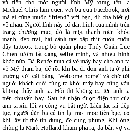
và tiền cho một người lính Mỹ xưng tên là
Michael Chris làm quen với bà qua Facebook, nơi
mà ai cũng muốn “friend” với bạn, dù chả biết gì
về nhau. Người lính này có dán hình của mình trên
trang chương mục, đó là một thanh niên khỏe
mạnh, đẹp trai, hai cánh tay bắp thịt cuồn cuộn
đầy tattoos, trong bộ quân phục Thủy Quân Lục
Chiến tươm tất đang selfie mình, và nhiều hình
khác nữa. Bà Renée mua cả vé máy bay cho anh ta
về Mỹ thăm bà, để rồi khi bà đi đón anh ta ở phi
trường với cái bảng “Welcome home” và chờ tới
người khách cuối cùng ra khỏi máy bay cũng vẫn
không thấy anh ta. Hỏi thì không có tên anh ta
trên chuyến bay. Sau bà nhận được điện thư của
anh ta xin lỗi vì công vụ bất ngờ. Liên lạc lại tiếp
tục, người đàn bà cả tin lại moi móc tiền bạc, có
khi lấy từ thẻ tín dụng, để cung phụng. Khi ông
chồng là Mark Holland khám phá ra, đã bắn vợ và