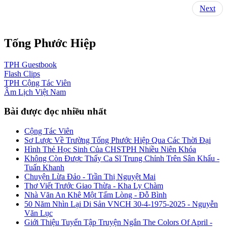
Next
Tống Phước Hiệp
TPH
Guestbook
Flash
Clips
TPH
Cộng Tác Viên
Âm Lịch
Việt Nam
Bài được đọc nhiều nhất
Cộng Tác Viên
Sơ Lược Về Trường Tống Phước Hiệp Qua Các Thời Đại
Hình Thẻ Học Sinh Của CHSTPH Nhiều Niên Khóa
Không Còn Được Thấy Ca Sĩ Trung Chỉnh Trên Sân Khấu -
Tuấn Khanh
Chuyện Lừa Đảo - Trần Thị Nguyệt Mai
Thơ Viết Trước Giao Thừa - Kha Ly Chàm
Nhà Văn An Khê Một Tấm Lòng - Đỗ Bình
50 Năm Nhìn Lại Di Sản VNCH 30-4-1975-2025 - Nguyễn
Văn Lục
Giới Thiệu Tuyển Tập Truyện Ngắn The Colors Of April -