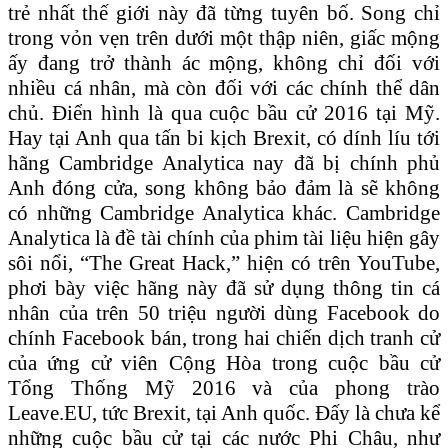
trẻ nhất thế giới này đã từng tuyên bố. Song chỉ
trong vỏn vẹn trên dưới một thập niên, giấc mộng
ấy đang trở thành ác mộng, không chỉ đối với
nhiều cá nhân, mà còn đối với các chính thể dân
chủ. Điển hình là qua cuộc bầu cử 2016 tại Mỹ.
Hay tại Anh qua tấn bi kịch Brexit, có dính líu tới
hãng Cambridge Analytica nay đã bị chính phủ
Anh đóng cửa, song không bảo đảm là sẽ không
có những Cambridge Analytica khác. Cambridge
Analytica là đề tài chính của phim tài liệu hiện gây
sôi nổi, “The Great Hack,” hiện có trên YouTube,
phơi bày việc hãng này đã sử dụng thông tin cá
nhân của trên 50 triệu người dùng Facebook do
chính Facebook bán, trong hai chiến dịch tranh cử
của ứng cử viên Cộng Hòa trong cuộc bầu cử
Tổng Thống Mỹ 2016 và của phong trào
Leave.EU, tức Brexit, tại Anh quốc. Đấy là chưa kể
những cuộc bầu cử tại các nước Phi Châu, như