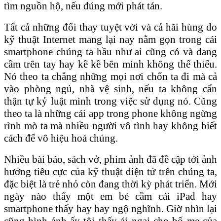
tìm nguồn hộ, nếu đúng mới phát tán.
Tất cả những đổi thay tuyệt vời và cả hãi hùng do
kỹ thuật Internet mang lại nay nằm gọn trong cái
smartphone chúng ta hầu như ai cũng có và đang
cầm trên tay hay kề kề bên mình không thể thiếu.
Nó theo ta chẳng những mọi nơi chốn ta đi mà cả
vào phòng ngủ, nhà vệ sinh, nếu ta không cẩn
thận tự kỷ luật mình trong việc sử dụng nó. Cũng
theo ta là những cái app trong phone không ngừng
rình mò ta mà nhiều người vô tình hay không biết
cách để vô hiệu hoá chúng.
Nhiều bài báo, sách vở, phim ảnh đã đề cập tới ảnh
hưởng tiêu cực của kỹ thuật điện tử trên chúng ta,
đặc biệt là trẻ nhỏ còn đang thời kỳ phát triển. Mới
ngày nào thấy một em bé cầm cái iPad hay
smartphone thấy hay hay ngộ nghĩnh. Giờ nhìn lại
cũng hình ảnh ấy tôi thấy ái ngại cho bố mẹ của