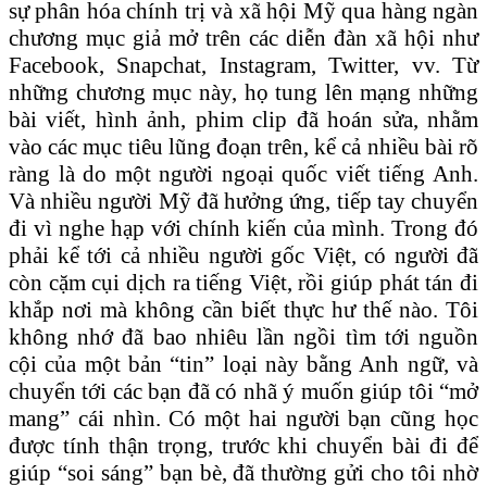
sự phân hóa chính trị và xã hội Mỹ qua hàng ngàn
chương mục giả mở trên các diễn đàn xã hội như
Facebook, Snapchat, Instagram, Twitter, vv. Từ
những chương mục này, họ tung lên mạng những
bài viết, hình ảnh, phim clip đã hoán sửa, nhằm
vào các mục tiêu lũng đoạn trên, kể cả nhiều bài rõ
ràng là do một người ngoại quốc viết tiếng Anh.
Và nhiều người Mỹ đã hưởng ứng, tiếp tay chuyển
đi vì nghe hạp với chính kiến của mình. Trong đó
phải kể tới cả nhiều người gốc Việt, có người đã
còn cặm cụi dịch ra tiếng Việt, rồi giúp phát tán đi
khắp nơi mà không cần biết thực hư thế nào. Tôi
không nhớ đã bao nhiêu lần ngồi tìm tới nguồn
cội của một bản “tin” loại này bằng Anh ngữ, và
chuyển tới các bạn đã có nhã ý muốn giúp tôi “mở
mang” cái nhìn. Có một hai người bạn cũng học
được tính thận trọng, trước khi chuyển bài đi để
giúp “soi sáng” bạn bè, đã thường gửi cho tôi nhờ