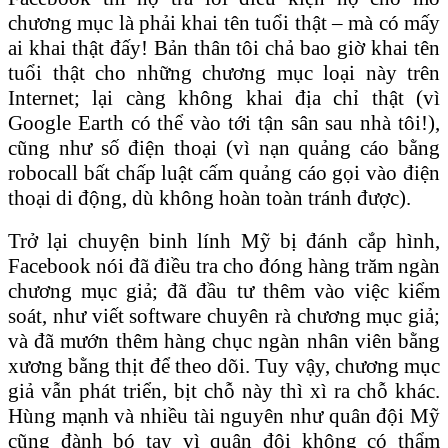
chương mục là phải khai tên tuổi thật – mà có mấy
ai khai thật đấy! Bản thân tôi chả bao giờ khai tên
tuổi thật cho những chương mục loại này trên
Internet; lại càng không khai địa chỉ thật (vì
Google Earth có thể vào tới tận sân sau nhà tôi!),
cũng như số điện thoại (vì nạn quảng cáo bằng
robocall bất chấp luật cấm quảng cáo gọi vào điện
thoại di động, dù không hoàn toàn tránh được).
Trở lại chuyện binh lính Mỹ bị đánh cắp hình,
Facebook nói đã điều tra cho đóng hàng trăm ngàn
chương mục giả; đã đầu tư thêm vào việc kiểm
soát, như viết software chuyên rà chương mục giả;
và đã mướn thêm hàng chục ngàn nhân viên bằng
xương bằng thịt để theo dõi. Tuy vậy, chương mục
giả vẫn phát triển, bịt chỗ này thì xì ra chỗ khác.
Hùng mạnh và nhiều tài nguyên như quân đội Mỹ
cũng đành bó tay vì quân đội không có thẩm