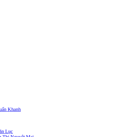
Tuấn Khanh
ăn Lục
n Thị Nguyệt Mai