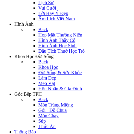
Lịch Sử
Vui Cười
Lời Hay Ý Đẹp
Âm Lịch Việt Nam
Hình Ảnh
Back
Họp Mặt Thường Niên
Hình Ảnh Thầy Cô
Hình Ảnh Học Sinh
Dấu Tích Thuở Học Trò
Khoa Học Đời Sống
Back
Khoa Học
Đời Sống & Sức Khỏe
Làm Đẹp
Mẹo Vặt
Hôn Nhân & Gia Đình
Góc Bếp TPH
Back
Món Tráng Miệng
Gỏi - Đồ Chua
Món Chay
Súp
Thức Ăn
Thông Báo