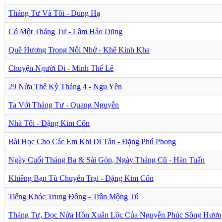
Tháng Tư Và Tôi - Dung Hạ
Có Một Tháng Tư - Lâm Hảo Dũng
Quê Hương Trong Nỗi Nhớ - Khê Kinh Kha
Chuyện Người Đi - Minh Thế Lê
29 Nửa Thế Kỷ Tháng 4 - Ngu Yên
Ta Với Tháng Tư - Quang Nguyễn
Nhà Tôi - Đặng Kim Côn
Bài Học Cho Các Em Khi Di Tản - Đặng Phú Phong
Ngày Cuối Tháng Ba & Sài Gòn, Ngày Tháng Cũ - Hàn Tuấn
Khiêng Bạn Tù Chuyển Trại - Đặng Kim Côn
Tiếng Khóc Trung Đông - Trần Mộng Tú
Tháng Tư, Đọc Nửa Hồn Xuân Lộc Của Nguyễn Phúc Sông Hươn