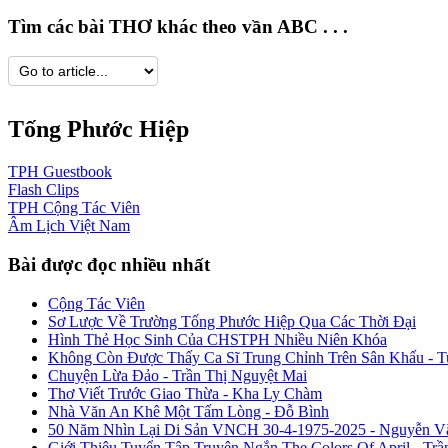
Tìm các bài THƠ khác theo vần ABC . . .
Tống Phước Hiệp
TPH
Guestbook
Flash
Clips
TPH
Cộng Tác Viên
Âm Lịch
Việt Nam
Bài được đọc nhiều nhất
Cộng Tác Viên
Sơ Lược Về Trường Tống Phước Hiệp Qua Các Thời Đại
Hình Thẻ Học Sinh Của CHSTPH Nhiều Niên Khóa
Không Còn Được Thấy Ca Sĩ Trung Chỉnh Trên Sân Khấu - 
Chuyện Lừa Đảo - Trần Thị Nguyệt Mai
Thơ Viết Trước Giao Thừa - Kha Ly Chàm
Nhà Văn An Khê Một Tấm Lòng - Đỗ Bình
50 Năm Nhìn Lại Di Sản VNCH 30-4-1975-2025 - Nguyễn V
Giới Thiệu Tuyển Tập Truyện Ngắn The Colors Of April - Trầ