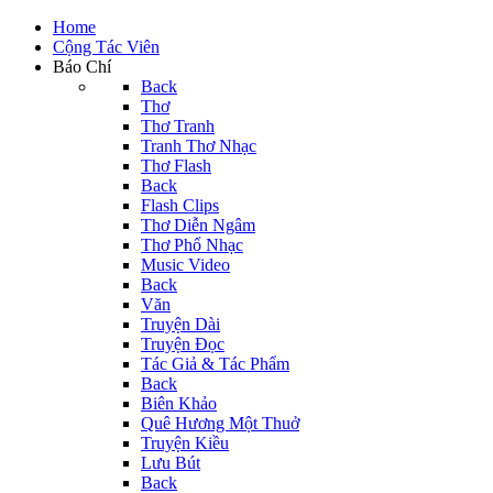
Home
Cộng Tác Viên
Báo Chí
Back
Thơ
Thơ Tranh
Tranh Thơ Nhạc
Thơ Flash
Back
Flash Clips
Thơ Diễn Ngâm
Thơ Phổ Nhạc
Music Video
Back
Văn
Truyện Dài
Truyện Đọc
Tác Giả & Tác Phẩm
Back
Biên Khảo
Quê Hương Một Thuở
Truyện Kiều
Lưu Bút
Back