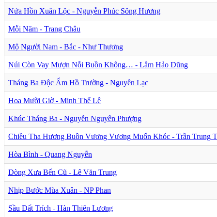
Nửa Hồn Xuân Lộc - Nguyễn Phúc Sông Hương
Mỗi Năm - Trang Châu
Mộ Người Nam - Bắc - Như Thương
Núi Còn Vay Mượn Nỗi Buồn Không… - Lâm Hảo Dũng
Tháng Ba Độc Ẩm Hồ Trường - Nguyên Lạc
Hoa Mười Giờ - Minh Thế Lê
Khúc Tháng Ba - Nguyễn Nguyên Phượng
Chiều Tha Hương Buồn Vương Vương Muốn Khóc - Trần Trung 
Hòa Bình - Quang Nguyễn
Dòng Xưa Bến Cũ - Lê Văn Trung
Nhịp Bước Mùa Xuân - NP Phan
Sầu Đất Trích - Hàn Thiên Lương