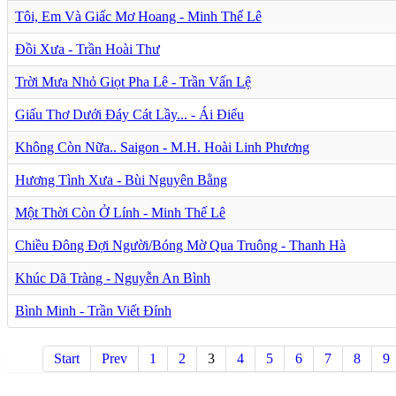
Tôi, Em Và Giấc Mơ Hoang - Minh Thế Lê
Đồi Xưa - Trần Hoài Thư
Trời Mưa Nhỏ Giọt Pha Lê - Trần Vấn Lệ
Giấu Thơ Dưới Đáy Cát Lầy... - Ái Điểu
Không Còn Nữa.. Saigon - M.H. Hoài Linh Phương
Hương Tình Xưa - Bùi Nguyên Bằng
Một Thời Còn Ở Lính - Minh Thế Lê
Chiều Đông Đợi Người/Bóng Mờ Qua Truông - Thanh Hà
Khúc Dã Tràng - Nguyễn An Bình
Bình Minh - Trần Viết Đính
Start
Prev
1
2
3
4
5
6
7
8
9