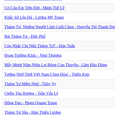
Có Còn Em Trên Đời - Minh Thế Lê
Khắc Sử Lên Đá - Lương Mỹ Trang
Tháng Tư, Những Người Lính Cuối Cùng - Nguyễn Thị Thanh D
Bài Tháng Tư - Đức Phổ
Còn Nhắc Chi Nữa Tháng Tư? - Hàn Tuấn
Đoạn Trường Khúc - Như Thương
Mấy Mươi Năm Nhìn Lại Bóng Con Thuyền - Lâm Hảo Dũng
Tưởng Nhớ Thời Việt Nam Cộng Hòa! - Thiên Kim
Tháng Tư Miền Nhớ - Thùy Vy
Chiều Tha Hương - Trần Vấn Lệ
Đồng Dao - Phạm Quang Trung
Tháng Tư Sầu - Hàn Thiên Lương