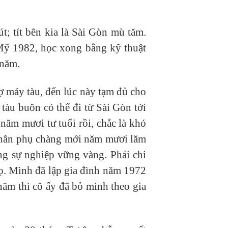
 tít bên kia là Sài Gòn mù tăm.
Mỹ 1982, học xong bằng kỹ thuật
 năm.
hợ máy tàu, đến lúc này tạm đủ cho
tàu buôn có thể đi từ Sài Gòn tới
ăm mươi tư tuổi rồi, chắc là khó
 thân phụ chàng mới năm mươi lăm
ng sự nghiệp vững vàng. Phải chi
họ. Mình đã lập gia đình năm 1972
năm thì cô ấy đã bỏ mình theo gia