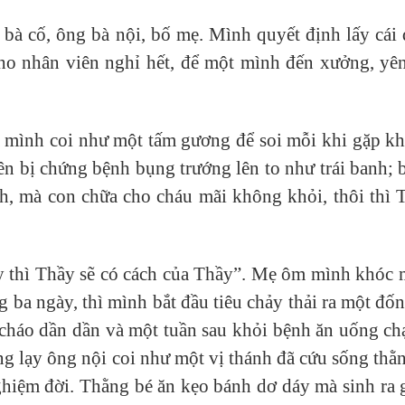
ng bà cố, ông bà nội, bố mẹ. Mình quyết định lấy c
o nhân viên nghỉ hết, để một mình đến xưởng, yên
 mình coi như một tấm gương để soi mỗi khi gặp k
ên bị chứng bệnh bụng trướng lên to như trái banh; 
ỉnh, mà con chữa cho cháu mãi không khỏi, thôi thì
 thì Thầy sẽ có cách của Thầy”. Mẹ ôm mình khóc mã
ba ngày, thì mình bắt đầu tiêu chảy thải ra một đốn
 cháo dần dần và một tuần sau khỏi bệnh ăn uống c
ống lạy ông nội coi như một vị thánh đã cứu sống thằ
ghiệm đời. Thằng bé ăn kẹo bánh dơ dáy mà sinh ra g