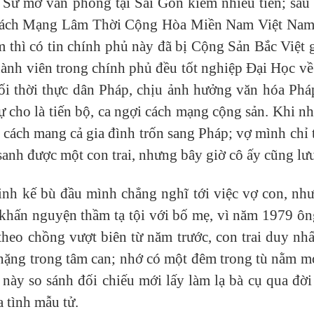
t Sư mở văn phòng tại Sài Gòn kiếm nhiều tiền; sa
 Cách Mạng Lâm Thời Cộng Hòa Miền Nam Việt Nam.
 thì có tin chính phủ này đã bị Cộng Sản Bắc Việt g
ành viên trong chính phủ đều tốt nghiệp Đại Học về 
ối thời thực dân Pháp, chịu ảnh hưởng văn hóa Pháp
cho là tiến bộ, ca ngợi cách mạng cộng sản. Khi nhậ
ìm cách mang cả gia đình trốn sang Pháp; vợ mình chỉ
nh được một con trai, nhưng bây giờ cô ấy cũng lưu
inh kế bù đầu mình chẳng nghĩ tới việc vợ con, nh
m khấn nguyện thầm tạ tội với bố mẹ, vì năm 1979 ô
heo chồng vượt biên từ năm trước, con trai duy nhất
 nặng trong tâm can; nhớ có một đêm trong tù nằm m
u này so sánh đối chiếu mới lấy làm lạ bà cụ qua đ
 tình mẫu tử.