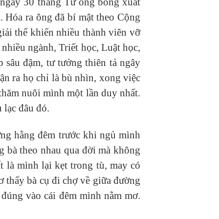
u ngày 30 tháng Tư ông bỗng xuất
 Hóa ra ông đã bí mật theo Cộng
iải thể khiến nhiều thành viên vỡ
nhiều ngành, Triết học, Luật học,
 sâu đậm, tư tưởng thiên tả ngây
n ra họ chỉ là bù nhìn, xong việc
 thăm nuôi mình một lần duy nhất.
 lạc đâu đó.
ưng hằng đêm trước khi ngủ mình
ng bà theo nhau qua đời mà không
 là mình lại kẹt trong tù, may có
ơ thấy bà cụ đi chợ về giữa đường
ời đúng vào cái đêm mình nằm mơ.