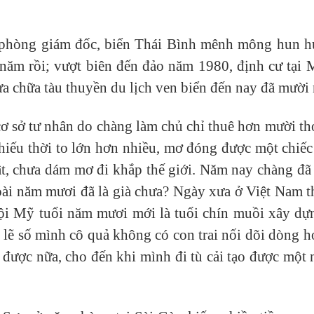
hòng giám đốc, biển Thái Bình mênh mông hun hút;
năm rồi; vượt biên đến đảo năm 1980, định cư tại 
a chữa tàu thuyền du lịch ven biển đến nay đã mười
a cơ sở tư nhân do chàng làm chủ chỉ thuê hơn mười t
iếu thời to lớn hơn nhiều, mơ đóng được một chiếc 
, chưa dám mơ đi khắp thế giới. Năm nay chàng đã n
goài năm mươi đã là già chưa? Ngày xưa ở Việt Nam
hội Mỹ tuổi năm mươi mới là tuổi chín muồi xây dự
ó lẽ số mình cô quả không có con trai nối dõi dòng 
 được nữa, cho đến khi mình đi tù cải tạo được một 