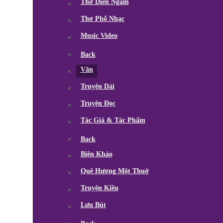
Thơ Diễn Ngâm
Thơ Phổ Nhạc
Music Video
Back
Văn
Truyện Dài
Truyện Đọc
Tác Giả & Tác Phẩm
Back
Biên Khảo
Quê Hương Một Thuở
Truyện Kiều
Lưu Bút