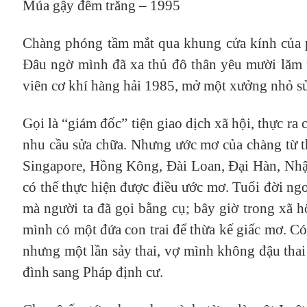
Múa gậy đêm trăng – 1995
Chàng phóng tầm mắt qua khung cửa kính của p
Đâu ngờ mình đã xa thủ đô thân yêu mười lăm 
viên cơ khí hàng hải 1985, mở một xưởng nhỏ sử
Gọi là “giám đốc” tiện giao dịch xã hội, thực r
nhu cầu sửa chữa. Nhưng ước mơ của chàng từ th
Singapore, Hồng Kông, Đài Loan, Đại Hàn, Nhật
có thể thực hiện được điều ước mơ. Tuổi đời n
mà người ta đã gọi bằng cụ; bây giờ trong xã 
mình có một đứa con trai để thừa kế giấc mơ. C
nhưng một lần sảy thai, vợ mình không đậu thai
đình sang Pháp định cư.