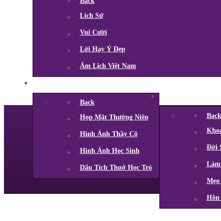
Back
Lịch Sử
Vui Cười
Lời Hay Ý Đẹp
Âm Lịch Việt Nam
Back
Bac
Họp Mặt Thường Niên
Kho
Hình Ảnh Thầy Cô
Đời 
Hình Ảnh Học Sinh
Làm
Dấu Tích Thuở Học Trò
Mẹo
Hôn 