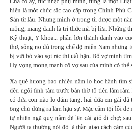
Cha cô ấy, tức nhạc phụ mình, từng là một Luậ
hiện là một chức sắc cao cấp trong Chính Phủ
Sản từ lâu. Nhưng mình ở trong tù được một năm
mộng; mang danh là trí thức mà bị lừa. Những th
Kỹ thuật, Y khoa... phần lớn thành danh vào cu
thơ, sống no đủ trong chế độ miền Nam nhưng tự 
bị vứt bỏ vào sọt rác thì uất hận. Bố vợ mình t
Hy vọng mong manh cô vợ sau của mình có thể sa
Xa quê hương bao nhiêu năm lo học hành tìm s
đều ngồi tĩnh tâm trước bàn thờ tổ tiên lâm râ
có đứa con nào lo đám tang; hai đứa em gái đã t
ông chú đứng ra làm hậu sự. Mặc cảm tội lỗi đè
tự nhiên ngã quỵ nằm đè lên cái giỏ đi chợ; sa
Người ta thường nói đó là thần giao cách cảm của