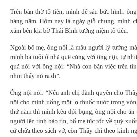
Trên bàn thờ tổ tiên, mình để sáu bức hình: ô
hàng năm. Hôm nay là ngày giỗ chung, mình ch
xăm bên kia bờ Thái Bình tưởng niệm tổ tiên.
Ngoài bố mẹ, ông nội là mẫu người lý tưởng mà
mình ba tuổi ở nhà quê cùng với ông nội, tự nhi
quá nói với ông nội: “Nhà con bận việc trên t
nhìn thấy nó ra đi”.
Ông nội nói: “Nếu anh chị dành quyền cho Thầy
nội cho mình uống một lọ thuốc nước trong vòng 
thứ năm thì mình kêu đói bụng, ông nội cho ăn
người lên tỉnh báo tin, bố mẹ tức tốc về quỳ xu
cứ chữa theo sách vở, còn Thầy chỉ theo kinh n