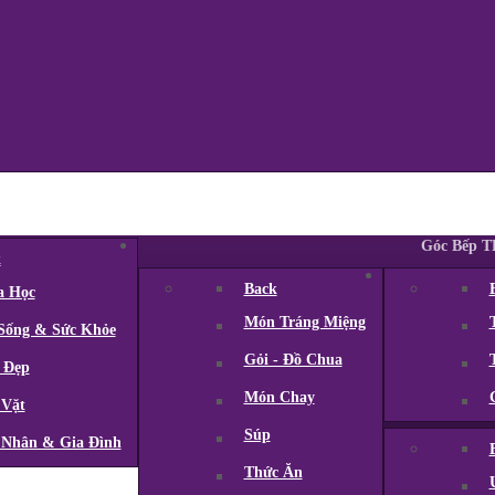
Hình Ảnh
Khoa Học Đời Sống
Góc Bếp 
k
Back
a Học
Món Tráng Miệng
Sống & Sức Khỏe
Gỏi - Đồ Chua
 Đẹp
Món Chay
 Vặt
Súp
Nhân & Gia Đình
Thức Ăn