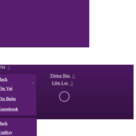
TPH
Thông Báo
Back
Liên Lạc
Tin Vui
Tin Buồn
Guestbook
Back
UniKey