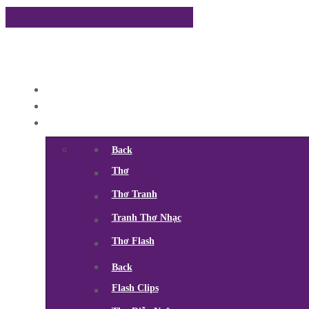
Back
Thơ
Thơ Tranh
Tranh Thơ Nhạc
Thơ Flash
Back
Flash Clips