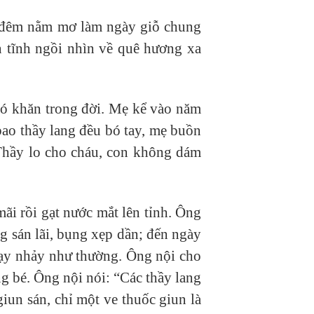
ái đêm nằm mơ làm ngày giỗ chung
 tĩnh ngồi nhìn về quê hương xa
hó khăn trong đời. Mẹ kể vào năm
bao thầy lang đều bó tay, mẹ buồn
 Thầy lo cho cháu, con không dám
i rồi gạt nước mắt lên tỉnh. Ông
g sán lãi, bụng xẹp dần; đến ngày
hạy nhảy như thường. Ông nội cho
ng bé. Ông nội nói: “Các thầy lang
iun sán, chỉ một ve thuốc giun là