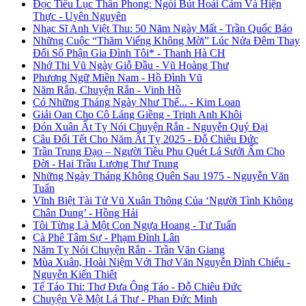
Đọc Tiểu Lục Thần Phong: Ngòi Bút Hoài Cảm Và Hiện
Thực - Uyên Nguyên
Nhạc Sĩ Anh Việt Thu: 50 Năm Ngày Mất - Trần Quốc Bảo
Những Cuộc “Thăm Viếng Không Mời” Lúc Nửa Đêm Thay
Đổi Số Phận Gia Đình Tôi* - Thanh Hà CH
Nhớ Thi Vũ Ngày Giỗ Đầu - Vũ Hoàng Thư
Phương Ngữ Miền Nam - Hồ Đình Vũ
Năm Rắn, Chuyện Rắn - Vinh Hồ
Có Những Tháng Ngày Như Thế... - Kim Loan
Giải Oan Cho Cô Láng Giềng - Trịnh Anh Khôi
Đón Xuân Ất Tỵ Nói Chuyện Rắn - Nguyễn Quý Đại
Câu Đối Tết Cho Năm Ất Tỵ 2025 - Đỗ Chiêu Đức
Trần Trung Đạo – Người Tiều Phu Quét Lá Sưởi Ấm Cho
Đời - Hai Trầu Lương Thư Trung
Những Ngày Tháng Không Quên Sau 1975 - Nguyễn Văn
Tuấn
Vĩnh Biệt Tài Tử Vũ Xuân Thông Của ‘Người Tình Không
Chân Dung’ - Hồng Hải
Tôi Từng Là Một Con Ngựa Hoang - Tư Tuấn
Cà Phê Tâm Sự - Phạm Đình Lân
Năm Tỵ Nói Chuyện Rắn - Trần Văn Giang
Mùa Xuân, Hoài Niệm Với Thơ Văn Nguyễn Đình Chiểu -
Nguyễn Kiến Thiết
Tế Táo Thi: Thơ Đưa Ông Táo - Đỗ Chiêu Đức
Chuyện Về Một Lá Thư - Phan Đức Minh