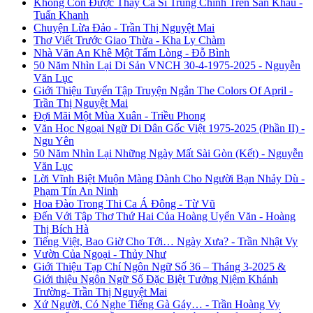
Không Còn Được Thấy Ca Sĩ Trung Chỉnh Trên Sân Khấu -
Tuấn Khanh
Chuyện Lừa Đảo - Trần Thị Nguyệt Mai
Thơ Viết Trước Giao Thừa - Kha Ly Chàm
Nhà Văn An Khê Một Tấm Lòng - Đỗ Bình
50 Năm Nhìn Lại Di Sản VNCH 30-4-1975-2025 - Nguyễn
Văn Lục
Giới Thiệu Tuyển Tập Truyện Ngắn The Colors Of April -
Trần Thị Nguyệt Mai
Đợi Mãi Một Mùa Xuân - Triều Phong
Văn Học Ngoại Ngữ Di Dân Gốc Việt 1975-2025 (Phần II) -
Ngu Yên
50 Năm Nhìn Lại Những Ngày Mất Sài Gòn (Kết) - Nguyễn
Văn Lục
Lời Vĩnh Biệt Muộn Màng Dành Cho Người Bạn Nhảy Dù -
Phạm Tín An Ninh
Hoa Đào Trong Thi Ca Á Đông - Từ Vũ
Đến Với Tập Thơ Thứ Hai Của Hoàng Uyển Văn - Hoàng
Thị Bích Hà
Tiếng Việt, Bao Giờ Cho Tới… Ngày Xưa? - Trần Nhật Vy
Vườn Của Ngoại - Thủy Như
Giới Thiệu Tạp Chí Ngôn Ngữ Số 36 – Tháng 3-2025 &
Giới thiệu Ngôn Ngữ Số Đặc Biệt Tưởng Niệm Khánh
Trường- Trần Thị Nguyệt Mai
Xứ Người, Có Nghe Tiếng Gà Gáy… - Trần Hoàng Vy