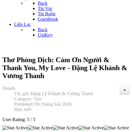
Back
Tin Vui
Tin Buồn
Guestbook
Liên Lạc
Back
UniKey
Thơ Phỏng Dịch: Cảm Ơn Người &
Thank You, My Love - Đặng Lệ Khánh &
Vương Thanh
Details
Tác giả:
Đặng Lệ Khánh & Vương Thanh
Category:
Thơ
Published: 09 Tháng Sáu 2026
Hits: 649
User Rating:
5
/
5