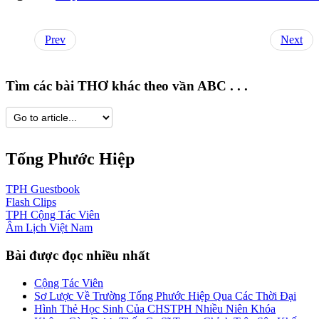
Prev
Next
Tìm các bài THƠ khác theo vần ABC . . .
Tống Phước Hiệp
TPH
Guestbook
Flash
Clips
TPH
Cộng Tác Viên
Âm Lịch
Việt Nam
Bài được đọc nhiều nhất
Cộng Tác Viên
Sơ Lược Về Trường Tống Phước Hiệp Qua Các Thời Đại
Hình Thẻ Học Sinh Của CHSTPH Nhiều Niên Khóa