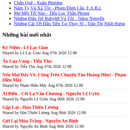
Chân Quê - Xuân Phương
Năm Tỵ Và Xà Tộc - Phạm Đình Lân, F.A.B.I.
Mơ Một Tết Nào - Tiểu Lục Thần Phong
Những Đứa Trẻ Babylift Và Tôi - Tidoo Nguyễn
Những Cái Tết Đầu Tiên Tại Thụy Sĩ - Trần Thị Nhật Hưng
Những bài mới nhất
Kỷ Niệm - Lê Lạc Giao
Shared by Lê Lạc Giao
Aug 07th 2026 12:00
Áo Lụa Vàng - Tiểu Thu
Shared by Tiểu Thu
Aug 07th 2026 12:00
Nếu Mai Đây Về, Cũng Trên Chuyến Tàu Hoàng Hôn! - Phạm
Hiền Mây
Shared by Phạm Hiền Mây
Aug 07th 2026 12:00
Ái Điểu - Cõi Lạ Văn Chương - Nguyễn Lệ Uyên
Shared by Nguyễn Lệ Uyên
Aug 06th 2026 12:00
Gặp Lại - Hàn Thiên Lương
Shared by Hàn Thiên Lương
Aug 06th 2026 12:00
Gửi Lại Mùa Trăng - Nguyễn An Bình
Shared by Nguyễn An Bình
Aug 06th 2026 12:00