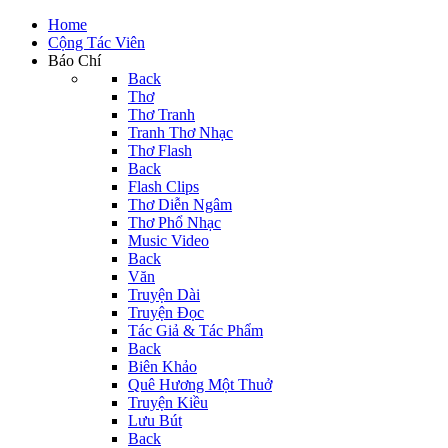
Home
Cộng Tác Viên
Báo Chí
Back
Thơ
Thơ Tranh
Tranh Thơ Nhạc
Thơ Flash
Back
Flash Clips
Thơ Diễn Ngâm
Thơ Phổ Nhạc
Music Video
Back
Văn
Truyện Dài
Truyện Đọc
Tác Giả & Tác Phẩm
Back
Biên Khảo
Quê Hương Một Thuở
Truyện Kiều
Lưu Bút
Back