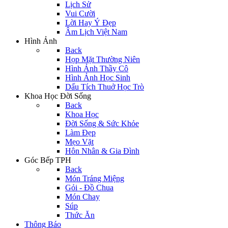
Lịch Sử
Vui Cười
Lời Hay Ý Đẹp
Âm Lịch Việt Nam
Hình Ảnh
Back
Họp Mặt Thường Niên
Hình Ảnh Thầy Cô
Hình Ảnh Học Sinh
Dấu Tích Thuở Học Trò
Khoa Học Đời Sống
Back
Khoa Học
Đời Sống & Sức Khỏe
Làm Đẹp
Mẹo Vặt
Hôn Nhân & Gia Đình
Góc Bếp TPH
Back
Món Tráng Miệng
Gỏi - Đồ Chua
Món Chay
Súp
Thức Ăn
Thông Báo