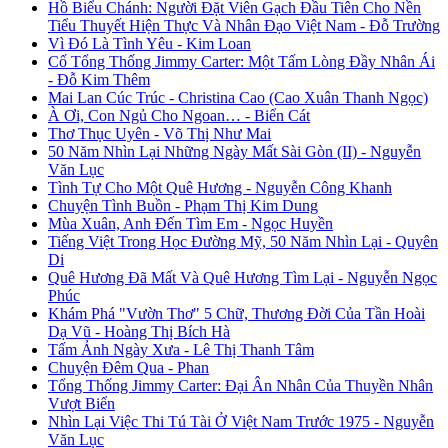
Hồ Biểu Chánh: Người Đặt Viên Gạch Đầu Tiên Cho Nền
Tiểu Thuyết Hiện Thực Và Nhân Đạo Việt Nam - Đỗ Trường
Vì Đó Là Tình Yêu - Kim Loan
Cố Tổng Thống Jimmy Carter: Một Tấm Lòng Đầy Nhân Ái
- Đỗ Kim Thêm
Mai Lan Cúc Trúc - Christina Cao (Cao Xuân Thanh Ngọc)
À Ơi, Con Ngủ Cho Ngoan… - Biển Cát
Thơ Thục Uyên - Võ Thị Như Mai
50 Năm Nhìn Lại Những Ngày Mất Sài Gòn (II) - Nguyễn
Văn Lục
Tình Tự Cho Một Quê Hương - Nguyễn Công Khanh
Chuyện Tình Buồn - Phạm Thị Kim Dung
Mùa Xuân, Anh Đến Tìm Em - Ngọc Huyền
Tiếng Việt Trong Học Đường Mỹ, 50 Năm Nhìn Lại - Quyên
Di
Quê Hương Đã Mất Và Quê Hương Tìm Lại - Nguyễn Ngọc
Phúc
Khám Phá "Vườn Thơ" 5 Chữ, Thương Đời Của Tần Hoài
Dạ Vũ - Hoàng Thị Bích Hà
Tấm Ảnh Ngày Xưa - Lê Thị Thanh Tâm
Chuyện Đêm Qua - Phan
Tổng Thống Jimmy Carter: Đại Ân Nhân Của Thuyền Nhân
Vượt Biển
Nhìn Lại Việc Thi Tú Tài Ở Việt Nam Trước 1975 - Nguyễn
Văn Lục