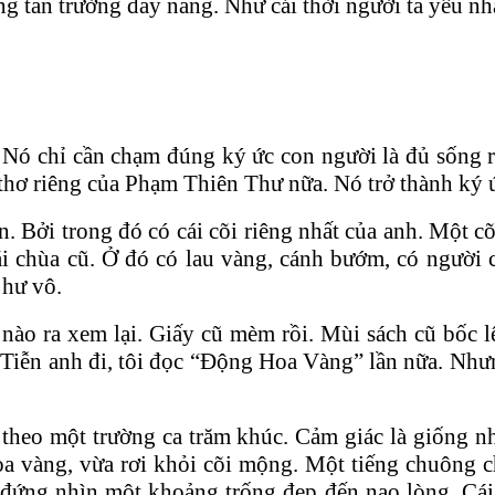
g tan trường đầy nắng. Như cái thời người ta yêu nh
 Nó chỉ cần chạm đúng ký ức con người là đủ sống 
hơ riêng của Phạm Thiên Thư nữa. Nó trở thành ký ức
 Bởi trong đó có cái cõi riêng nhất của anh. Một c
ái chùa cũ. Ở đó có lau vàng, cánh bướm, có người 
 hư vô.
ào ra xem lại. Giấy cũ mèm rồi. Mùi sách cũ bốc l
. Tiễn anh đi, tôi đọc “Động Hoa Vàng” lần nữa. Nh
 theo một trường ca trăm khúc. Cảm giác là giống 
oa vàng, vừa rơi khỏi cõi mộng. Một tiếng chuông 
kẻ đứng nhìn một khoảng trống đẹp đến nao lòng. Cái