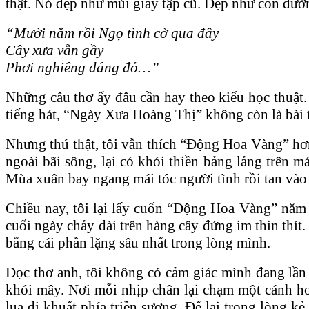
thật. Nó đẹp như mùi giấy tập cũ. Đẹp như con đườn
“Mười năm rồi Ngọ tình cờ qua đây
Cây xưa vẫn gầy
Phơi nghiêng dáng đỏ…”
Những câu thơ ấy đâu cần hay theo kiểu học thuật.
tiếng hát, “Ngày Xưa Hoàng Thị” không còn là bài t
Nhưng thú thật, tôi vẫn thích “Động Hoa Vàng” hơn.
ngoài bãi sông, lại có khói thiền bảng lảng trên m
Mùa xuân bay ngang mái tóc người tình rồi tan vào
Chiều nay, tôi lại lấy cuốn “Động Hoa Vàng” năm n
cuối ngày chảy dài trên hàng cây đứng im thin thít
bằng cái phần lặng sâu nhất trong lòng mình.
Đọc thơ anh, tôi không có cảm giác mình đang lần
khói mây. Nơi mỗi nhịp chân lại chạm một cánh h
lụa đi khuất phía triền sương. Để lại trong lòng 