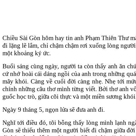
Chiều Sài Gòn hôm hay tin anh Phạm Thiên Thư mất
đi lặng lẽ lắm, chỉ chậm chậm rơi xuống lòng ng
một khoảng ký ức.
Buổi sáng cùng ngày, người ta còn thấy anh ăn chú
cứ nhớ hoài cái dáng ngồi của anh trong những quán
mây khói. Càng về cuối đời càng nhẹ. Nhẹ tới mứ
chính những câu thơ mình từng viết. Bởi thơ anh vố
guốc học trò, giữa cõi thực và một miền sương khói
Ngày 9 tháng 5, ngọn lửa sẽ đưa anh đi.
Nghĩ tới điều đó, tôi bỗng thấy lòng mình lạnh ng
Gòn sẽ thiếu thêm một người biết đi chậm giữa đời