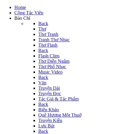
Home
Cộng Tác Viên
Báo Chí
Back
Thơ
Thơ Tranh
Tranh Thơ Nhạc
Thơ Flash
Back
Flash Clips
Thơ Diễn Ngâm
Thơ Phổ Nhạc
Music Video
Back
Văn
Truyện Dài
Truyện Đọc
Tác Giả & Tác Phẩm
Back
Biên Khảo
Quê Hương Một Thuở
Truyện Kiều
Lưu Bút
Back