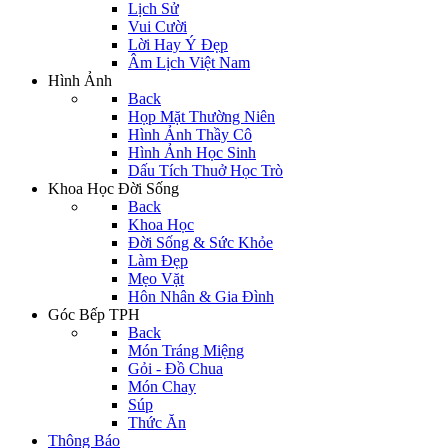
Lịch Sử
Vui Cười
Lời Hay Ý Đẹp
Âm Lịch Việt Nam
Hình Ảnh
Back
Họp Mặt Thường Niên
Hình Ảnh Thầy Cô
Hình Ảnh Học Sinh
Dấu Tích Thuở Học Trò
Khoa Học Đời Sống
Back
Khoa Học
Đời Sống & Sức Khỏe
Làm Đẹp
Mẹo Vặt
Hôn Nhân & Gia Đình
Góc Bếp TPH
Back
Món Tráng Miệng
Gỏi - Đồ Chua
Món Chay
Súp
Thức Ăn
Thông Báo