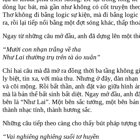
dòng lục bát, mà gần như không có cốt truyện theo
Thơ không đi bằng logic sự kiện, mà đi bằng logic 
ra, rồi lại tiếp nối bằng một đợt sóng khác, thấp th
Ngay từ những câu mở đầu, anh đã dựng lên một thế 
“Mười con nhạn trắng về tha
Như Lai thường trụ trên tà áo xuân”
Chỉ hai câu mà đã mở ra đồng thời ba tầng không g
ly biệt, tin xa, với mùa thu. Nhưng ở đây, đàn nh
và cõi mộng. Rồi bất thần, anh đặt vào giữa hình ả
mà là bản thể bất sinh bất diệt. Ngay mở đầu, anh đ
bên là “Như Lai”. Một bên sắc tướng, một bên bản 
thành nhạc tính, thành hương sắc.
Những câu tiếp theo càng cho thấy bút pháp tượng 
“Vai nghiêng nghiêng suối tơ huyền