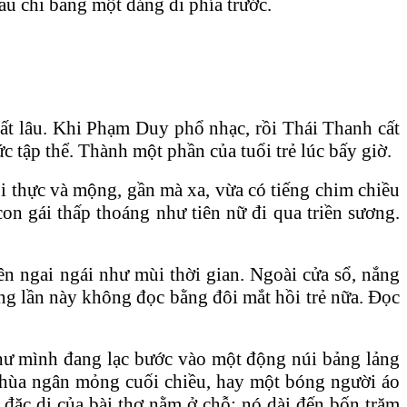
au chỉ bằng một dáng đi phía trước.
rất lâu. Khi Phạm Duy phổ nhạc, rồi Thái Thanh cất
 tập thể. Thành một phần của tuổi trẻ lúc bấy giờ.
õi thực và mộng, gần mà xa, vừa có tiếng chim chiều
con gái thấp thoáng như tiên nữ đi qua triền sương.
ên ngai ngái như mùi thời gian. Ngoài cửa sổ, nắng
ưng lần này không đọc bằng đôi mắt hồi trẻ nữa. Đọc
như mình đang lạc bước vào một động núi bảng lảng
chùa ngân mỏng cuối chiều, hay một bóng người áo
 đặc dị của bài thơ nằm ở chỗ: nó dài đến bốn trăm