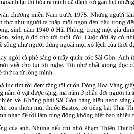
 ngoảnh lại thì hóa ra mình đã đánh rơi gần hết nhữn
a văn chương miền Nam trước 1975. Những người làm
 thơ như người ta thắp một ngọn đèn dầu trong đê
ng, sinh năm 1940 ở Hải Phòng, trong một gia đìn
, sống ở đó cho tới cuối đời. Cuộc đời ấy có nhiều 
lẽ sống như người đứng ngoài mọi xô lệch của thời đạ
ay ngồi cà phê sáng ở mấy quán cóc Sài Gòn. Anh ít
ới viết cho tụi tôi nghe. Tôi nhớ nhất giọng đọc
 thở ra từ lòng mình.
hà lục tìm rồi đem tặng tôi cuốn Động Hoa Vàng giấ
 nằm ở vật được tặng, mà nằm ở phần đời người ta â
 hiện về. Không phải Sài Gòn bảng hiệu neon sáng 
ớm còn thơm mùi thuốc Bastos, có tiếng hát Thái T
h nhạc để rồi làm rung động không biết bao nhiêu tr
ng của anh. Nhưng nếu chỉ nhớ Phạm Thiên Thư bằng