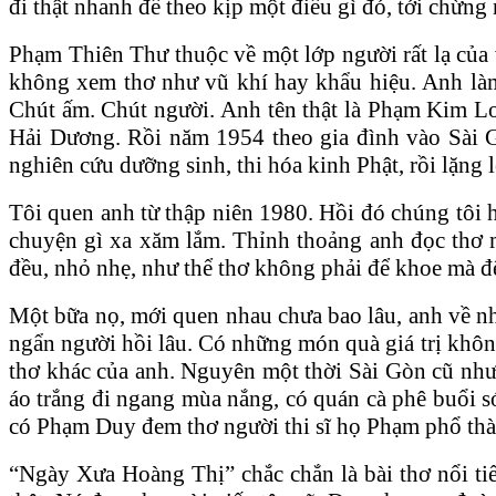
đi thật nhanh để theo kịp một điều gì đó, tới chừng
Phạm Thiên Thư thuộc về một lớp người rất lạ củ
không xem thơ như vũ khí hay khẩu hiệu. Anh làm
Chút ấm. Chút người. Anh tên thật là Phạm Kim Lo
Hải Dương. Rồi năm 1954 theo gia đình vào Sài Gòn
nghiên cứu dưỡng sinh, thi hóa kinh Phật, rồi lặng 
Tôi quen anh từ thập niên 1980. Hồi đó chúng tôi h
chuyện gì xa xăm lắm. Thỉnh thoảng anh đọc thơ m
đều, nhỏ nhẹ, như thể thơ không phải để khoe mà để
Một bữa nọ, mới quen nhau chưa bao lâu, anh về n
ngẩn người hồi lâu. Có những món quà giá trị không
thơ khác của anh. Nguyên một thời Sài Gòn cũ như
áo trắng đi ngang mùa nắng, có quán cà phê buổi s
có Phạm Duy đem thơ người thi sĩ họ Phạm phổ thàn
“Ngày Xưa Hoàng Thị” chắc chắn là bài thơ nổi tiế