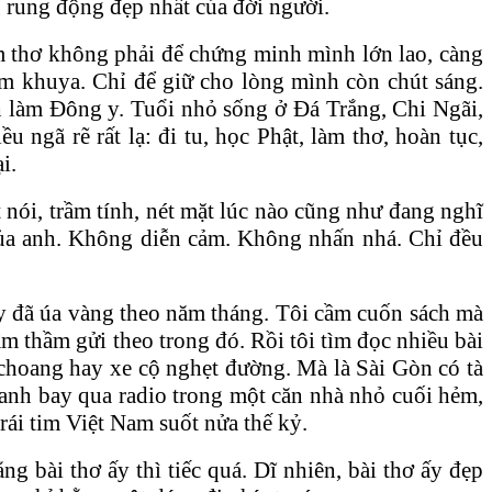
g rung động đẹp nhất của đời người.
 thơ không phải để chứng minh mình lớn lao, càng
m khuya. Chỉ để giữ cho lòng mình còn chút sáng.
h làm Đông y. Tuổi nhỏ sống ở Đá Trắng, Chi Ngãi,
ngã rẽ rất lạ: đi tu, học Phật, làm thơ, hoàn tục,
i.
 nói, trầm tính, nét mặt lúc nào cũng như đang nghĩ
 của anh. Không diễn cảm. Không nhấn nhá. Chỉ đều
y đã úa vàng theo năm tháng. Tôi cầm cuốn sách mà
m thầm gửi theo trong đó. Rồi tôi tìm đọc nhiều bài
choang hay xe cộ nghẹt đường. Mà là Sài Gòn có tà
hanh bay qua radio trong một căn nhà nhỏ cuối hẻm,
ái tim Việt Nam suốt nửa thế kỷ.
 bài thơ ấy thì tiếc quá. Dĩ nhiên, bài thơ ấy đẹp