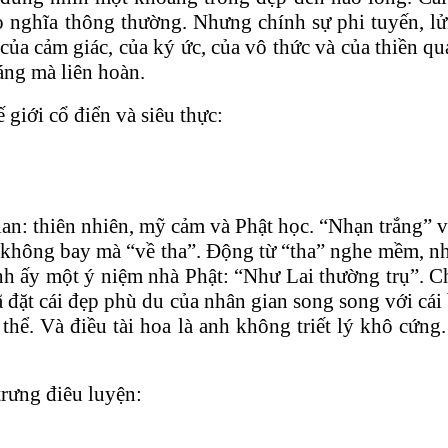
 nghĩa thông thường. Nhưng chính sự phi tuyến, lửn
của cảm giác, của ký ức, của vô thức và của thiền q
oáng mà liên hoàn.
giới cổ điển và siêu thực:
ian: thiên nhiên, mỹ cảm và Phật học. “Nhạn trắng” 
ạn không bay mà “về tha”. Động từ “tha” nghe mềm, 
nh ấy một ý niệm nhà Phật: “Như Lai thường trụ”. Ch
ã đặt cái đẹp phù du của nhân gian song song với cái
thể. Và điều tài hoa là anh không triết lý khô cứng
trưng điêu luyện: