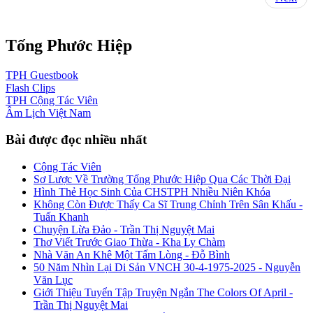
Tống Phước Hiệp
TPH
Guestbook
Flash
Clips
TPH
Cộng Tác Viên
Âm Lịch
Việt Nam
Bài được đọc nhiều nhất
Cộng Tác Viên
Sơ Lược Về Trường Tống Phước Hiệp Qua Các Thời Đại
Hình Thẻ Học Sinh Của CHSTPH Nhiều Niên Khóa
Không Còn Được Thấy Ca Sĩ Trung Chỉnh Trên Sân Khấu -
Tuấn Khanh
Chuyện Lừa Đảo - Trần Thị Nguyệt Mai
Thơ Viết Trước Giao Thừa - Kha Ly Chàm
Nhà Văn An Khê Một Tấm Lòng - Đỗ Bình
50 Năm Nhìn Lại Di Sản VNCH 30-4-1975-2025 - Nguyễn
Văn Lục
Giới Thiệu Tuyển Tập Truyện Ngắn The Colors Of April -
Trần Thị Nguyệt Mai