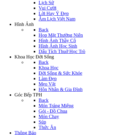
Lịch Sử
Vui Cười
Lời Hay Ý Đẹp
Âm Lịch Việt Nam
Hình Ảnh
Back
Họp Mặt Thường Niên
Hình Ảnh Thầy Cô
Hình Ảnh Học Sinh
Dấu Tích Thuở Học Trò
Khoa Học Đời Sống
Back
Khoa Học
Đời Sống & Sức Khỏe
Làm Đẹp
Mẹo Vặt
Hôn Nhân & Gia Đình
Góc Bếp TPH
Back
Món Tráng Miệng
Gỏi - Đồ Chua
Món Chay
Súp
Thức Ăn
Thông Báo