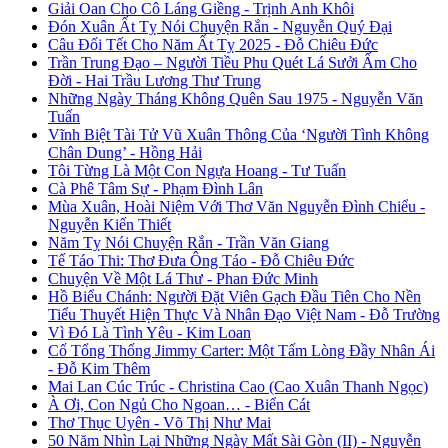
Giải Oan Cho Cô Láng Giềng - Trịnh Anh Khôi
Đón Xuân Ất Tỵ Nói Chuyện Rắn - Nguyễn Quý Đại
Câu Đối Tết Cho Năm Ất Tỵ 2025 - Đỗ Chiêu Đức
Trần Trung Đạo – Người Tiều Phu Quét Lá Sưởi Ấm Cho
Đời - Hai Trầu Lương Thư Trung
Những Ngày Tháng Không Quên Sau 1975 - Nguyễn Văn
Tuấn
Vĩnh Biệt Tài Tử Vũ Xuân Thông Của ‘Người Tình Không
Chân Dung’ - Hồng Hải
Tôi Từng Là Một Con Ngựa Hoang - Tư Tuấn
Cà Phê Tâm Sự - Phạm Đình Lân
Mùa Xuân, Hoài Niệm Với Thơ Văn Nguyễn Đình Chiểu -
Nguyễn Kiến Thiết
Năm Tỵ Nói Chuyện Rắn - Trần Văn Giang
Tế Táo Thi: Thơ Đưa Ông Táo - Đỗ Chiêu Đức
Chuyện Về Một Lá Thư - Phan Đức Minh
Hồ Biểu Chánh: Người Đặt Viên Gạch Đầu Tiên Cho Nền
Tiểu Thuyết Hiện Thực Và Nhân Đạo Việt Nam - Đỗ Trường
Vì Đó Là Tình Yêu - Kim Loan
Cố Tổng Thống Jimmy Carter: Một Tấm Lòng Đầy Nhân Ái
- Đỗ Kim Thêm
Mai Lan Cúc Trúc - Christina Cao (Cao Xuân Thanh Ngọc)
À Ơi, Con Ngủ Cho Ngoan… - Biển Cát
Thơ Thục Uyên - Võ Thị Như Mai
50 Năm Nhìn Lại Những Ngày Mất Sài Gòn (II) - Nguyễn