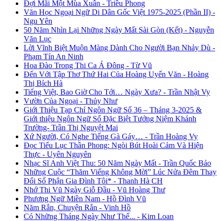
Đợi Mãi Một Mùa Xuân - Triều Phong
Văn Học Ngoại Ngữ Di Dân Gốc Việt 1975-2025 (Phần II) -
Ngu Yên
50 Năm Nhìn Lại Những Ngày Mất Sài Gòn (Kết) - Nguyễn
Văn Lục
Lời Vĩnh Biệt Muộn Màng Dành Cho Người Bạn Nhảy Dù -
Phạm Tín An Ninh
Hoa Đào Trong Thi Ca Á Đông - Từ Vũ
Đến Với Tập Thơ Thứ Hai Của Hoàng Uyển Văn - Hoàng
Thị Bích Hà
Tiếng Việt, Bao Giờ Cho Tới… Ngày Xưa? - Trần Nhật Vy
Vườn Của Ngoại - Thủy Như
Giới Thiệu Tạp Chí Ngôn Ngữ Số 36 – Tháng 3-2025 &
Giới thiệu Ngôn Ngữ Số Đặc Biệt Tưởng Niệm Khánh
Trường- Trần Thị Nguyệt Mai
Xứ Người, Có Nghe Tiếng Gà Gáy… - Trần Hoàng Vy
Đọc Tiểu Lục Thần Phong: Ngòi Bút Hoài Cảm Và Hiện
Thực - Uyên Nguyên
Nhạc Sĩ Anh Việt Thu: 50 Năm Ngày Mất - Trần Quốc Bảo
Những Cuộc “Thăm Viếng Không Mời” Lúc Nửa Đêm Thay
Đổi Số Phận Gia Đình Tôi* - Thanh Hà CH
Nhớ Thi Vũ Ngày Giỗ Đầu - Vũ Hoàng Thư
Phương Ngữ Miền Nam - Hồ Đình Vũ
Năm Rắn, Chuyện Rắn - Vinh Hồ
Có Những Tháng Ngày Như Thế... - Kim Loan