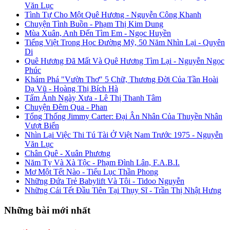
Văn Lục
Tình Tự Cho Một Quê Hương - Nguyễn Công Khanh
Chuyện Tình Buồn - Phạm Thị Kim Dung
Mùa Xuân, Anh Đến Tìm Em - Ngọc Huyền
Tiếng Việt Trong Học Đường Mỹ, 50 Năm Nhìn Lại - Quyên
Di
Quê Hương Đã Mất Và Quê Hương Tìm Lại - Nguyễn Ngọc
Phúc
Khám Phá "Vườn Thơ" 5 Chữ, Thương Đời Của Tần Hoài
Dạ Vũ - Hoàng Thị Bích Hà
Tấm Ảnh Ngày Xưa - Lê Thị Thanh Tâm
Chuyện Đêm Qua - Phan
Tổng Thống Jimmy Carter: Đại Ân Nhân Của Thuyền Nhân
Vượt Biển
Nhìn Lại Việc Thi Tú Tài Ở Việt Nam Trước 1975 - Nguyễn
Văn Lục
Chân Quê - Xuân Phương
Năm Tỵ Và Xà Tộc - Phạm Đình Lân, F.A.B.I.
Mơ Một Tết Nào - Tiểu Lục Thần Phong
Những Đứa Trẻ Babylift Và Tôi - Tidoo Nguyễn
Những Cái Tết Đầu Tiên Tại Thụy Sĩ - Trần Thị Nhật Hưng
Những bài mới nhất