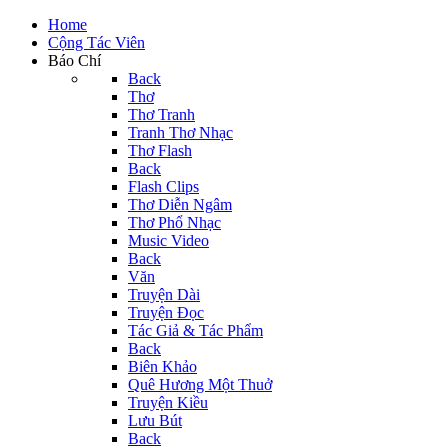
Home
Cộng Tác Viên
Báo Chí
Back
Thơ
Thơ Tranh
Tranh Thơ Nhạc
Thơ Flash
Back
Flash Clips
Thơ Diễn Ngâm
Thơ Phổ Nhạc
Music Video
Back
Văn
Truyện Dài
Truyện Đọc
Tác Giả & Tác Phẩm
Back
Biên Khảo
Quê Hương Một Thuở
Truyện Kiều
Lưu Bút
Back