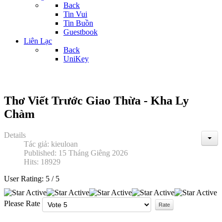
Back
Tin Vui
Tin Buồn
Guestbook
Liên Lạc
Back
UniKey
Thơ Viết Trước Giao Thừa - Kha Ly
Chàm
Details
Tác giả:
kieuloan
Published: 15 Tháng Giêng 2026
Hits: 18929
User Rating:
5
/
5
Please Rate