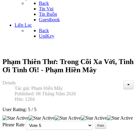
Back
Tin Vui
Tin Buồn
Guestbook
Liên Lạc
Back
UniKey
Phạm Thiên Thư: Trong Cõi Xa Vời, Tinh
Ơi Tình Ơi! - Phạm Hiền Mây
Details
Tác giả:
Phạm Hiền Mây
Published: 08 Tháng Năm 2026
Hits: 1204
User Rating:
5
/
5
Please Rate