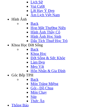
Lịch Sử
Vui Cười
Lời Hay Ý Đẹp
Âm Lịch Việt Nam
Hình Ảnh
Back
Họp Mặt Thường Niên
Hình Ảnh Thầy Cô
Hình Ảnh Học Sinh
Dấu Tích Thuở Học Trò
Khoa Học Đời Sống
Back
Khoa Học
Đời Sống & Sức Khỏe
Làm Đẹp
Mẹo Vặt
Hôn Nhân & Gia Đình
Góc Bếp TPH
Back
Món Tráng Miệng
Gỏi - Đồ Chua
Món Chay
Súp
Thức Ăn
Thông Báo