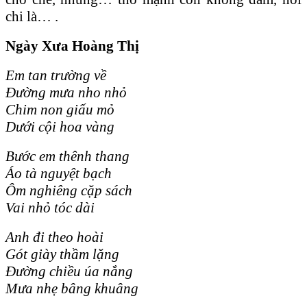
chi là… .
N
gày Xưa Hoàng Thị
Em tan trường về
Đường mưa nho nhỏ
Chim non giấu mỏ
Dưới cội hoa vàng
Bước em thênh thang
Áo tà nguyệt bạch
Ôm nghiêng cặp sách
Vai nhỏ tóc dài
Anh đi theo hoài
Gót giày thầm lặng
Đường chiều úa nắng
Mưa nhẹ bâng khuâng