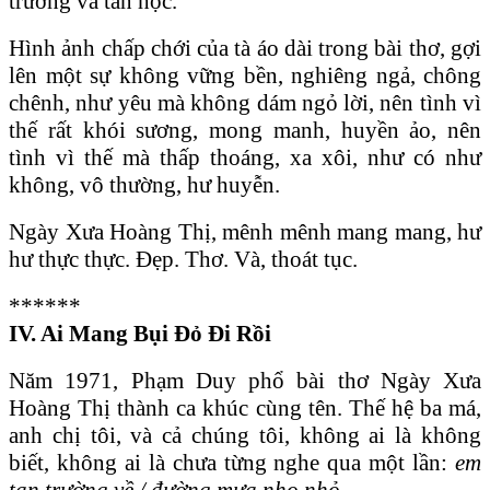
trường và tan học.
Hình ảnh chấp chới của tà áo dài trong bài thơ, gợi
lên một sự không vững bền, nghiêng ngả, chông
chênh, như yêu mà không dám ngỏ lời, nên tình vì
thế rất khói sương, mong manh, huyền ảo, nên
tình vì thế mà thấp thoáng, xa xôi, như có như
không, vô thường, hư huyễn.
Ngày Xưa Hoàng Thị, mênh mênh mang mang, hư
hư thực thực. Đẹp. Thơ. Và, thoát tục.
******
IV. Ai Mang Bụi Đỏ Đi Rồi
Năm 1971, Phạm Duy phổ bài thơ Ngày Xưa
Hoàng Thị thành ca khúc cùng tên. Thế hệ ba má,
anh chị tôi, và cả chúng tôi, không ai là không
biết, không ai là chưa từng nghe qua một lần:
em
tan trường về / đường mưa nho nhỏ.