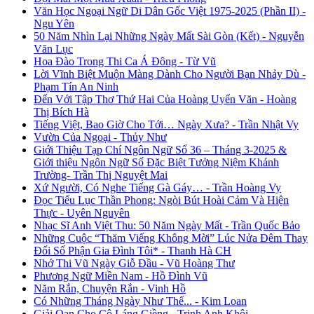
Văn Học Ngoại Ngữ Di Dân Gốc Việt 1975-2025 (Phần II) -
Ngu Yên
50 Năm Nhìn Lại Những Ngày Mất Sài Gòn (Kết) - Nguyễn
Văn Lục
Hoa Đào Trong Thi Ca Á Đông - Từ Vũ
Lời Vĩnh Biệt Muộn Màng Dành Cho Người Bạn Nhảy Dù -
Phạm Tín An Ninh
Đến Với Tập Thơ Thứ Hai Của Hoàng Uyển Văn - Hoàng
Thị Bích Hà
Tiếng Việt, Bao Giờ Cho Tới… Ngày Xưa? - Trần Nhật Vy
Vườn Của Ngoại - Thủy Như
Giới Thiệu Tạp Chí Ngôn Ngữ Số 36 – Tháng 3-2025 &
Giới thiệu Ngôn Ngữ Số Đặc Biệt Tưởng Niệm Khánh
Trường- Trần Thị Nguyệt Mai
Xứ Người, Có Nghe Tiếng Gà Gáy… - Trần Hoàng Vy
Đọc Tiểu Lục Thần Phong: Ngòi Bút Hoài Cảm Và Hiện
Thực - Uyên Nguyên
Nhạc Sĩ Anh Việt Thu: 50 Năm Ngày Mất - Trần Quốc Bảo
Những Cuộc “Thăm Viếng Không Mời” Lúc Nửa Đêm Thay
Đổi Số Phận Gia Đình Tôi* - Thanh Hà CH
Nhớ Thi Vũ Ngày Giỗ Đầu - Vũ Hoàng Thư
Phương Ngữ Miền Nam - Hồ Đình Vũ
Năm Rắn, Chuyện Rắn - Vinh Hồ
Có Những Tháng Ngày Như Thế... - Kim Loan
Giải Oan Cho Cô Láng Giềng - Trịnh Anh Khôi