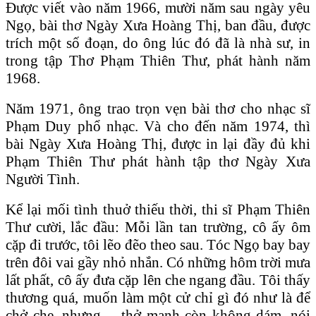
Được viết vào năm 1966, mười năm sau ngày yêu
Ngọ, bài thơ Ngày Xưa Hoàng Thị, ban đầu, được
trích một số đoạn, do ông lúc đó đã là nhà sư, in
trong tập Thơ Phạm Thiên Thư, phát hành năm
1968.
Năm 1971, ông trao trọn vẹn bài thơ cho nhạc sĩ
Phạm Duy phổ nhạc. Và cho đến năm 1974, thì
bài Ngày Xưa Hoàng Thị, được in lại đầy đủ khi
Phạm Thiên Thư phát hành tập thơ Ngày Xưa
Người Tình.
Kể lại mối tình thuở thiếu thời, thi sĩ Phạm Thiên
Thư cười, lắc đầu: Mỗi lần tan trường, cô ấy ôm
cặp đi trước, tôi lẽo đẽo theo sau. Tóc Ngọ bay bay
trên đôi vai gầy nhỏ nhắn. Có những hôm trời mưa
lất phất, cô ấy đưa cặp lên che ngang đầu. Tôi thấy
thương quá, muốn làm một cử chỉ gì đó như là để
chở che, nhưng… thở mạnh còn không dám, nói