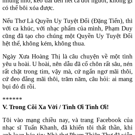
nhung nhớ, kéo dài đến hết cả đời người, không gì
có thể bôi xóa được.
Nếu Thơ Là Quyền Uy Tuyệt Đối (Đặng Tiến), thì
với ca khúc, với nhạc phẩm của mình, Phạm Duy
cũng đã tạo cho chúng một Quyền Uy Tuyệt Đối
hệt thế, không kém, không thua.
Ngày Xưa Hoàng Thị là câu chuyện về một tình
yêu u hoài. U hoài, nên dẫu đã cố chôn rất sâu, nén
rất chặt trong tim, vậy mà, cứ ngẩn ngơ mãi thôi,
cứ đeo đẳng mãi thôi, trăm năm, câu hỏi: ai mang
bụi đỏ đi rồi.
******
V. T
rong Cõi Xa Vời / Tình Ơi Tình Ơi!
Tôi vào mạng chiều nay, và trang Facebook của
nhạc sĩ Tuấn Khanh, đã khiến tôi thất thần, khi
anh loan báo tin: Nhà thơ Phạm Thiên Thư đã viễn