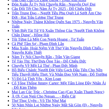
Đón Xuân Ất Tỵ Nói Chuyện Rắn - Nguyễn Quý Đại
Câu Đối Tết Cho Năm Ất Tỵ 2025 - Đỗ Chiêu Đức
Trần Trung Đạo – Người Tiều Phu Quét Lá Sưởi Ấm Cho
Đời - Hai Trầu Lương Thư Trung
Những Ngày Tháng Không Quên Sau 1975 - Nguyễn Văn
Tuấn
Vĩnh Biệt Tài Tử Vũ Xuân Thông Của ‘Người Tình Không
Chân Dung’ - Hồng Hải
Tôi Từng Là Một Con Ngựa Hoang - Tư Tuấn
Cà Phê Tâm Sự - Phạm Đình Lân
Mùa Xuân, Hoài Niệm Với Thơ Văn Nguyễn Đình Chiểu -
Nguyễn Kiến Thiết
Năm Tỵ Nói Chuyện Rắn - Trần Văn Giang
Tế Táo Thi: Thơ Đưa Ông Táo - Đỗ Chiêu Đức
Chuyện Về Một Lá Thư - Phan Đức Minh
Hồ Biểu Chánh: Người Đặt Viên Gạch Đầu Tiên Cho Nền
Tiểu Thuyết Hiện Thực Và Nhân Đạo Việt Nam - Đỗ Trường
Vì Đó Là Tình Yêu - Kim Loan
Cố Tổng Thống Jimmy Carter: Một Tấm Lòng Đầy Nhân Ái
- Đỗ Kim Thêm
Mai Lan Cúc Trúc - Christina Cao (Cao Xuân Thanh Ngọc)
À Ơi, Con Ngủ Cho Ngoan… - Biển Cát
Thơ Thục Uyên - Võ Thị Như Mai
50 Năm Nhìn Lại Những Ngày Mất Sài Gòn (II) - Nguyễn