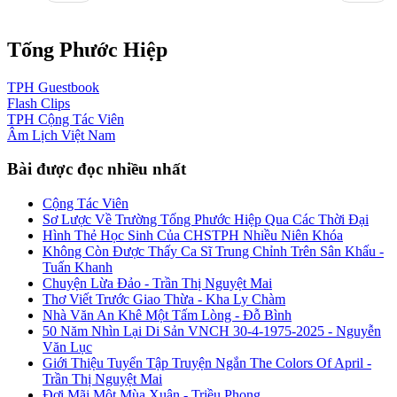
Tống Phước Hiệp
TPH
Guestbook
Flash
Clips
TPH
Cộng Tác Viên
Âm Lịch
Việt Nam
Bài được đọc nhiều nhất
Cộng Tác Viên
Sơ Lược Về Trường Tống Phước Hiệp Qua Các Thời Đại
Hình Thẻ Học Sinh Của CHSTPH Nhiều Niên Khóa
Không Còn Được Thấy Ca Sĩ Trung Chỉnh Trên Sân Khấu -
Tuấn Khanh
Chuyện Lừa Đảo - Trần Thị Nguyệt Mai
Thơ Viết Trước Giao Thừa - Kha Ly Chàm
Nhà Văn An Khê Một Tấm Lòng - Đỗ Bình
50 Năm Nhìn Lại Di Sản VNCH 30-4-1975-2025 - Nguyễn
Văn Lục
Giới Thiệu Tuyển Tập Truyện Ngắn The Colors Of April -
Trần Thị Nguyệt Mai
Đợi Mãi Một Mùa Xuân - Triều Phong