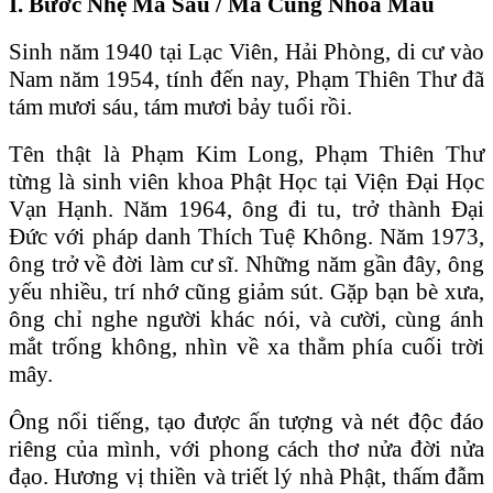
I. Bước Nhẹ Mà Sâu / Mà Cũng Nhòa Mau
Sinh năm 1940 tại Lạc Viên, Hải Phòng, di cư vào
Nam năm 1954, tính đến nay, Phạm Thiên Thư đã
tám mươi sáu, tám mươi bảy tuổi rồi.
Tên thật là Phạm Kim Long, Phạm Thiên Thư
từng là sinh viên khoa Phật Học tại Viện Đại Học
Vạn Hạnh. Năm 1964, ông đi tu, trở thành Đại
Đức với pháp danh Thích Tuệ Không. Năm 1973,
ông trở về đời làm cư sĩ. Những năm gần đây, ông
yếu nhiều, trí nhớ cũng giảm sút. Gặp bạn bè xưa,
ông chỉ nghe người khác nói, và cười, cùng ánh
mắt trống không, nhìn về xa thẳm phía cuối trời
mây.
Ông nổi tiếng, tạo được ấn tượng và nét độc đáo
riêng của mình, với phong cách thơ nửa đời nửa
đạo. Hương vị thiền và triết lý nhà Phật, thấm đẫm