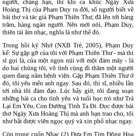
người, chẳng hạn, thì khi ca khúc Ngày Xưa
Hoàng Thị của Phạm Duy ra đời, số người biết về
bài thơ và tác giả Phạm Thiên Thư, đã lên tới hàng
trăm, hàng ngàn người. Nên mới nói, Phạm Duy,
thiên tài âm nhạc, nghĩa là như thế đó.
Trong hồi ký Nhớ (NXB Trẻ, 2005), Phạm Duy
kể: Sự gặp gỡ của tôi với Phạm Thiên Thư - mà thi
sĩ gọi là, của một ngọn núi với một đám mây - là
do hai chúng tôi, vô tình cùng đi thăm một người
quen đang nằm bệnh viện. Gặp Phạm Thiên Thư ở
đó, tôi yêu mến anh ngay. Sau đó, thi sĩ, nhiều lần
tới nhà tôi đàm đạo. Lúc bấy giờ, tôi đang soạn
những bài ca cho tình yêu và tuổi học trò như Trả
Lại Em Yêu, Con Đường Tình Ta Đi. Đọc được bài
thơ Ngày Xưa Hoàng Thị mà anh bạn trao cho, tôi
như bắt được viên ngọc quý và xin phổ nhạc ngay.
Còn trong cuốn Nhạc (2) Đưa Em Tìm Động Hoa