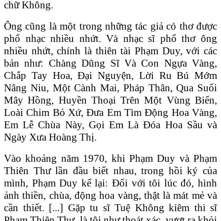
chữ Không.
Ông cũng là một trong những tác giả có thơ được
phổ nhạc nhiều nhứt. Và nhạc sĩ phổ thơ ông
nhiều nhứt, chính là thiên tài Phạm Duy, với các
bản như: Chàng Dũng Sĩ Và Con Ngựa Vàng,
Chắp Tay Hoa, Đại Nguyện, Lời Ru Bú Mớm
Nâng Niu, Một Cành Mai, Pháp Thân, Qua Suối
Mây Hồng, Huyền Thoại Trên Một Vùng Biển,
Loài Chim Bỏ Xứ, Đưa Em Tìm Động Hoa Vàng,
Em Lễ Chùa Này, Gọi Em Là Đóa Hoa Sầu và
Ngày Xưa Hoàng Thị.
Vào khoảng năm 1970, khi Phạm Duy và Phạm
Thiên Thư lần đầu biết nhau, trong hồi ký của
mình, Phạm Duy kể lại: Đối với tôi lúc đó, hình
ảnh thiền, chùa, động hoa vàng, thật là mát mẻ và
cần thiết. [...] Gặp tu sĩ Tuệ Không kiêm thi sĩ
Phạm Thiên Thư, là tôi như thoát xác, vượt ra khỏi