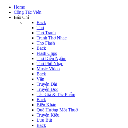
Home
Cộng Tác Viên
Báo Chí
Back
Thơ
Thơ Tranh
Tranh Thơ Nhạc
Thơ Flash
Back
Flash Clips
Thơ Diễn Ngâm
Thơ Phổ Nhạc
Music Video
Back
Văn
Truyện Dài
Truyện Đọc
Tác Giả & Tác Phẩm
Back
Biên Khảo
Quê Hương Một Thuở
Truyện Kiều
Lưu Bút
Back