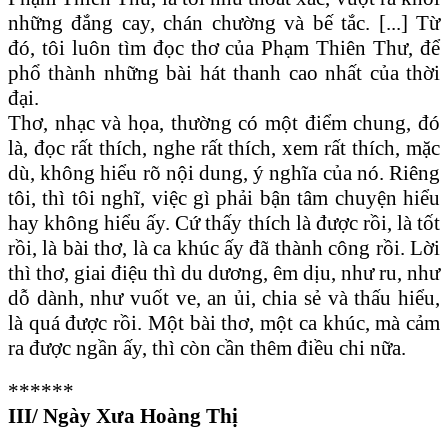
những đắng cay, chán chường và bế tắc. [...] Từ
đó, tôi luôn tìm đọc thơ của Phạm Thiên Thư, để
phổ thành những bài hát thanh cao nhất của thời
đại.
Thơ, nhạc và họa, thường có một điểm chung, đó
là, đọc rất thích, nghe rất thích, xem rất thích, mặc
dù, không hiểu rõ nội dung, ý nghĩa của nó. Riêng
tôi, thì tôi nghĩ, việc gì phải bận tâm chuyện hiểu
hay không hiểu ấy. Cứ thấy thích là được rồi, là tốt
rồi, là bài thơ, là ca khúc ấy đã thành công rồi. Lời
thì thơ, giai điệu thì du dương, êm dịu, như ru, như
dỗ dành, như vuốt ve, an ủi, chia sẻ và thấu hiểu,
là quá được rồi. Một bài thơ, một ca khúc, mà cảm
ra được ngần ấy, thì còn cần thêm điều chi nữa.
******
III/ N
gày Xưa Hoàng Thị