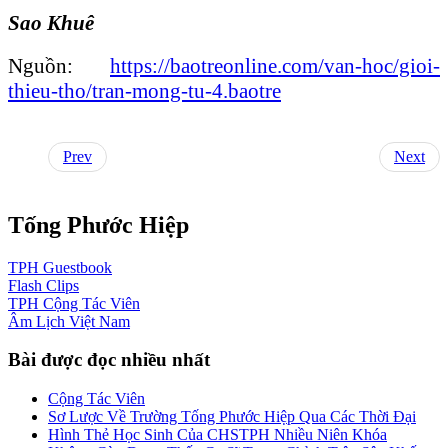
Sao Khuê
Nguồn:
https://baotreonline.com/van-hoc/gioi-
thieu-tho/tran-mong-tu-4.baotre
Prev
Next
Tống Phước Hiệp
TPH
Guestbook
Flash
Clips
TPH
Cộng Tác Viên
Âm Lịch
Việt Nam
Bài được đọc nhiều nhất
Cộng Tác Viên
Sơ Lược Về Trường Tống Phước Hiệp Qua Các Thời Đại
Hình Thẻ Học Sinh Của CHSTPH Nhiều Niên Khóa