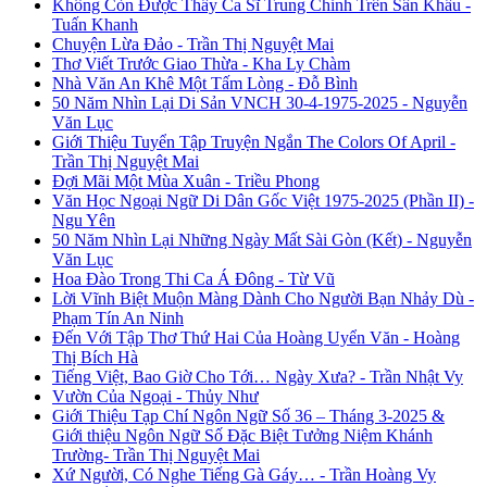
Không Còn Được Thấy Ca Sĩ Trung Chỉnh Trên Sân Khấu -
Tuấn Khanh
Chuyện Lừa Đảo - Trần Thị Nguyệt Mai
Thơ Viết Trước Giao Thừa - Kha Ly Chàm
Nhà Văn An Khê Một Tấm Lòng - Đỗ Bình
50 Năm Nhìn Lại Di Sản VNCH 30-4-1975-2025 - Nguyễn
Văn Lục
Giới Thiệu Tuyển Tập Truyện Ngắn The Colors Of April -
Trần Thị Nguyệt Mai
Đợi Mãi Một Mùa Xuân - Triều Phong
Văn Học Ngoại Ngữ Di Dân Gốc Việt 1975-2025 (Phần II) -
Ngu Yên
50 Năm Nhìn Lại Những Ngày Mất Sài Gòn (Kết) - Nguyễn
Văn Lục
Hoa Đào Trong Thi Ca Á Đông - Từ Vũ
Lời Vĩnh Biệt Muộn Màng Dành Cho Người Bạn Nhảy Dù -
Phạm Tín An Ninh
Đến Với Tập Thơ Thứ Hai Của Hoàng Uyển Văn - Hoàng
Thị Bích Hà
Tiếng Việt, Bao Giờ Cho Tới… Ngày Xưa? - Trần Nhật Vy
Vườn Của Ngoại - Thủy Như
Giới Thiệu Tạp Chí Ngôn Ngữ Số 36 – Tháng 3-2025 &
Giới thiệu Ngôn Ngữ Số Đặc Biệt Tưởng Niệm Khánh
Trường- Trần Thị Nguyệt Mai
Xứ Người, Có Nghe Tiếng Gà Gáy… - Trần Hoàng Vy