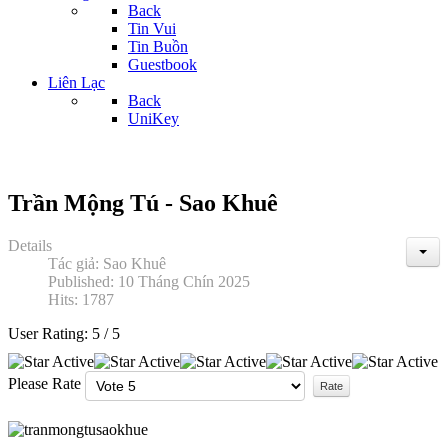
Back
Tin Vui
Tin Buồn
Guestbook
Liên Lạc
Back
UniKey
Trần Mộng Tú - Sao Khuê
Details
Tác giả:
Sao Khuê
Published: 10 Tháng Chín 2025
Hits: 1787
User Rating:
5
/
5
Please Rate