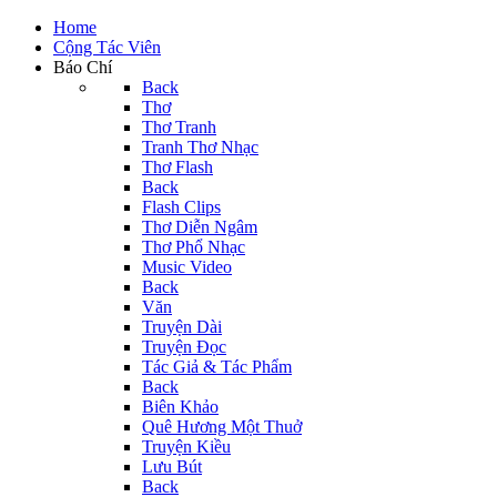
Home
Cộng Tác Viên
Báo Chí
Back
Thơ
Thơ Tranh
Tranh Thơ Nhạc
Thơ Flash
Back
Flash Clips
Thơ Diễn Ngâm
Thơ Phổ Nhạc
Music Video
Back
Văn
Truyện Dài
Truyện Đọc
Tác Giả & Tác Phẩm
Back
Biên Khảo
Quê Hương Một Thuở
Truyện Kiều
Lưu Bút
Back