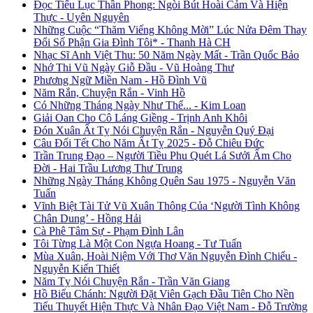
Đọc Tiểu Lục Thần Phong: Ngòi Bút Hoài Cảm Và Hiện
Thực - Uyên Nguyên
Những Cuộc “Thăm Viếng Không Mời” Lúc Nửa Đêm Thay
Đổi Số Phận Gia Đình Tôi* - Thanh Hà CH
Nhạc Sĩ Anh Việt Thu: 50 Năm Ngày Mất - Trần Quốc Bảo
Nhớ Thi Vũ Ngày Giỗ Đầu - Vũ Hoàng Thư
Phương Ngữ Miền Nam - Hồ Đình Vũ
Năm Rắn, Chuyện Rắn - Vinh Hồ
Có Những Tháng Ngày Như Thế... - Kim Loan
Giải Oan Cho Cô Láng Giềng - Trịnh Anh Khôi
Đón Xuân Ất Tỵ Nói Chuyện Rắn - Nguyễn Quý Đại
Câu Đối Tết Cho Năm Ất Tỵ 2025 - Đỗ Chiêu Đức
Trần Trung Đạo – Người Tiều Phu Quét Lá Sưởi Ấm Cho
Đời - Hai Trầu Lương Thư Trung
Những Ngày Tháng Không Quên Sau 1975 - Nguyễn Văn
Tuấn
Vĩnh Biệt Tài Tử Vũ Xuân Thông Của ‘Người Tình Không
Chân Dung’ - Hồng Hải
Cà Phê Tâm Sự - Phạm Đình Lân
Tôi Từng Là Một Con Ngựa Hoang - Tư Tuấn
Mùa Xuân, Hoài Niệm Với Thơ Văn Nguyễn Đình Chiểu -
Nguyễn Kiến Thiết
Năm Tỵ Nói Chuyện Rắn - Trần Văn Giang
Hồ Biểu Chánh: Người Đặt Viên Gạch Đầu Tiên Cho Nền
Tiểu Thuyết Hiện Thực Và Nhân Đạo Việt Nam - Đỗ Trường