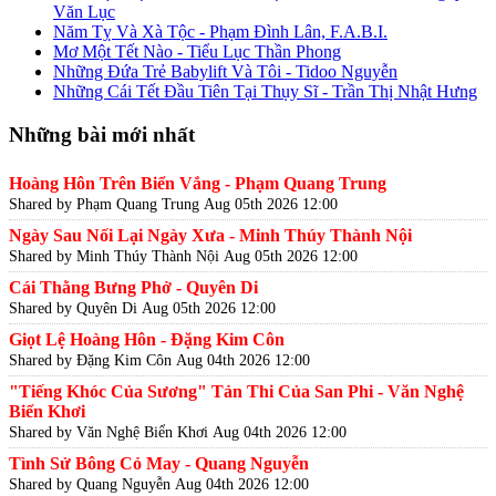
Văn Lục
Năm Tỵ Và Xà Tộc - Phạm Đình Lân, F.A.B.I.
Mơ Một Tết Nào - Tiểu Lục Thần Phong
Những Đứa Trẻ Babylift Và Tôi - Tidoo Nguyễn
Những Cái Tết Đầu Tiên Tại Thụy Sĩ - Trần Thị Nhật Hưng
Những bài mới nhất
Hoàng Hôn Trên Biển Vắng - Phạm Quang Trung
Shared by Phạm Quang Trung
Aug 05th 2026 12:00
Ngày Sau Nối Lại Ngày Xưa - Minh Thúy Thành Nội
Shared by Minh Thúy Thành Nội
Aug 05th 2026 12:00
Cái Thằng Bưng Phở - Quyên Di
Shared by Quyên Di
Aug 05th 2026 12:00
Giọt Lệ Hoàng Hôn - Đặng Kim Côn
Shared by Đặng Kim Côn
Aug 04th 2026 12:00
"Tiếng Khóc Của Sương" Tản Thi Của San Phi - Văn Nghệ
Biển Khơi
Shared by Văn Nghệ Biển Khơi
Aug 04th 2026 12:00
Tình Sử Bông Cỏ May - Quang Nguyễn
Shared by Quang Nguyễn
Aug 04th 2026 12:00