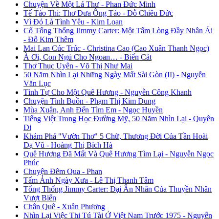
Chuyện Về Một Lá Thư - Phan Đức Minh
Tế Táo Thi: Thơ Đưa Ông Táo - Đỗ Chiêu Đức
Vì Đó Là Tình Yêu - Kim Loan
Cố Tổng Thống Jimmy Carter: Một Tấm Lòng Đầy Nhân Ái
- Đỗ Kim Thêm
Mai Lan Cúc Trúc - Christina Cao (Cao Xuân Thanh Ngọc)
À Ơi, Con Ngủ Cho Ngoan… - Biển Cát
Thơ Thục Uyên - Võ Thị Như Mai
50 Năm Nhìn Lại Những Ngày Mất Sài Gòn (II) - Nguyễn
Văn Lục
Tình Tự Cho Một Quê Hương - Nguyễn Công Khanh
Chuyện Tình Buồn - Phạm Thị Kim Dung
Mùa Xuân, Anh Đến Tìm Em - Ngọc Huyền
Tiếng Việt Trong Học Đường Mỹ, 50 Năm Nhìn Lại - Quyên
Di
Khám Phá "Vườn Thơ" 5 Chữ, Thương Đời Của Tần Hoài
Dạ Vũ - Hoàng Thị Bích Hà
Quê Hương Đã Mất Và Quê Hương Tìm Lại - Nguyễn Ngọc
Phúc
Chuyện Đêm Qua - Phan
Tấm Ảnh Ngày Xưa - Lê Thị Thanh Tâm
Tổng Thống Jimmy Carter: Đại Ân Nhân Của Thuyền Nhân
Vượt Biển
Chân Quê - Xuân Phương
Nhìn Lại Việc Thi Tú Tài Ở Việt Nam Trước 1975 - Nguyễn