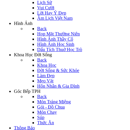
Lịch Sử
Vui Cười
Lời Hay Ý Đẹp
Âm Lịch Việt Nam
Hình Ảnh
Back
Họp Mặt Thường Niên
Hình Ảnh Thầy Cô
Hình Ảnh Học Sinh
Dấu Tích Thuở Học Trò
Khoa Học Đời Sống
Back
Khoa Học
Đời Sống & Sức Khỏe
Làm Đẹp
Mẹo Vặt
Hôn Nhân & Gia Đình
Góc Bếp TPH
Back
Món Tráng Miệng
Gỏi - Đồ Chua
Món Chay
Súp
Thức Ăn
Thông Báo