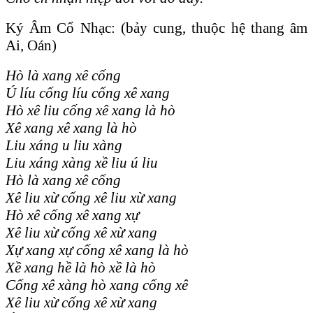
Ký Âm Cổ Nhạc: (bảy cung, thuộc hệ thang âm
Ai, Oán)
Hò là xang xê cống
Ú líu cống líu cống xê xang
Hò xê liu cống xê xang là hò
Xê xang xê xang là hò
Liu xáng u liu xàng
Liu xáng xàng xề liu ú liu
Hò là xang xê cống
Xê liu xừ cống xê liu xừ xang
Hò xê cống xê xang xự
Xê liu xừ cống xê xừ xang
Xự xang xự cống xê xang là hò
Xề xang hề là hò xề là hò
Cống xê xàng hò xang cống xê
Xê liu xừ cống xê xừ xang