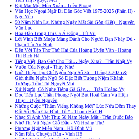
Đợi Mãi Một Mùa Xuân - Triều Phong
Văn Học Ngoại Ngữ Di Dân Gốc Việt 1975-2025 (Phần II) -
Ngu Yên
50 Năm Nhìn Lại Những Ngày Mất Sài Gòn (Kết) - Nguyễn
Văn Lục
Hoa Đào Trong Thi Ca Á Đông - Từ Vũ
Lời Vĩnh Biệt Muộn Màng Dành Cho Người Bạn Nhảy Dù -
Phạm Tín An Ninh
Đến Với Tập Thơ Thứ Hai Của Hoàng Uyển Văn - Hoàng
Thị Bích Hà
Tiếng Việt, Bao Giờ Cho Tới… Ngày Xưa? - Trần Nhật Vy
Vườn Của Ngoại - Thủy Như
Giới Thiệu Tạp Chí Ngôn Ngữ Số 36 – Tháng 3-2025 &
Giới thiệu Ngôn Ngữ Số Đặc Biệt Tưởng Niệm Khánh
Trường- Trần Thị Nguyệt Mai
Xứ Người, Có Nghe Tiếng Gà Gáy… - Trần Hoàng Vy
Đọc Tiểu Lục Thần Phong: Ngòi Bút Hoài Cảm Và Hiện
Thực - Uyên Nguyên
Những Cuộc “Thăm Viếng Không Mời” Lúc Nửa Đêm Thay
Đổi Số Phận Gia Đình Tôi* - Thanh Hà CH
Nhạc Sĩ Anh Việt Thu: 50 Năm Ngày Mất - Trần Quốc Bảo
Nhớ Thi Vũ Ngày Giỗ Đầu - Vũ Hoàng Thư
Phương Ngữ Miền Nam - Hồ Đình Vũ
Năm Rắn, Chuyện Rắn - Vinh Hồ