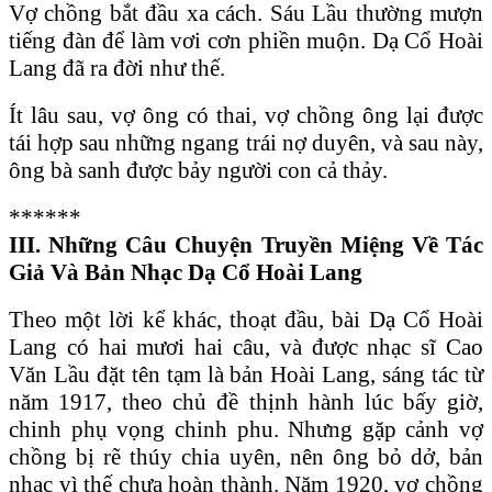
Vợ chồng bắt đầu xa cách. Sáu Lầu thường mượn
tiếng đàn để làm vơi cơn phiền muộn. Dạ Cổ Hoài
Lang đã ra đời như thế.
Ít lâu sau, vợ ông có thai, vợ chồng ông lại được
tái hợp sau những ngang trái nợ duyên, và sau này,
ông bà sanh được bảy người con cả thảy.
******
III. Những Câu Chuyện Truyền Miệng Về Tác
Giả Và Bản Nhạc D
ạ Cổ Hoài Lang
Theo một lời kể khác, thoạt đầu, bài Dạ Cổ Hoài
Lang có hai mươi hai câu, và được nhạc sĩ Cao
Văn Lầu đặt tên tạm là bản Hoài Lang, sáng tác từ
năm 1917, theo chủ đề thịnh hành lúc bấy giờ,
chinh phụ vọng chinh phu. Nhưng gặp cảnh vợ
chồng bị rẽ thúy chia uyên, nên ông bỏ dở, bản
nhạc vì thế chưa hoàn thành. Năm 1920, vợ chồng