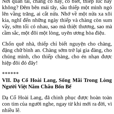
Nơi quan tái, chàng có hay, có biết, thiếp lúc này
không? Đêm bên mái tây, sầu thiếp một mình ngó
lên vầng trăng, ai cắt nửa. Nhớ về một nửa xa xôi
kia, nghĩ đến những ngày thiếp và chàng còn sum
vầy, sớm tối có nhau, sao mà thiệt thương, sao mà
cầm sắc, một đôi một lòng, uyên ương hòa điệu.
Chốn quê nhà, thiếp chỉ biết nguyện cho chàng,
đặng chữ bình an. Chàng sớm trở lại gia đàng, cho
chúng mình, cho thiếp chàng, cho én nhạn được
hiệp đôi đó đây!
******
VII. D
ạ Cổ Hoài Lang
, Sống Mãi Trong Lòng
Người Việt Năm Châu Bốn Bể
Dạ Cổ Hoài Lang, đã chinh phục được hoàn toàn
con tim của người nghe, ngay từ khi mới ra đời, vì
nhiều lẽ.