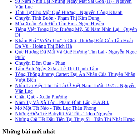
50 Năm Nhìn Lại Những Ngày Mất Sài Gòn (II) - Nguyễn
Văn Lục
Tình Tự Cho Một Quê Hương - Nguyễn Công Khanh
Chuyện Tình Buồn - Phạm Thị Kim Dung
Mùa Xuân, Anh Đến Tìm Em - Ngọc Huyền
Tiếng Việt Trong Học Đường Mỹ, 50 Năm Nhìn Lại - Quyên
Di
Khám Phá "Vườn Thơ" 5 Chữ, Thương Đời Của Tần Hoài
Dạ Vũ - Hoàng Thị Bích Hà
Quê Hương Đã Mất Và Quê Hương Tìm Lại - Nguyễn Ngọc
Phúc
Chuyện Đêm Qua - Phan
Tấm Ảnh Ngày Xưa - Lê Thị Thanh Tâm
Tổng Thống Jimmy Carter: Đại Ân Nhân Của Thuyền Nhân
Vượt Biển
Nhìn Lại Việc Thi Tú Tài Ở Việt Nam Trước 1975 - Nguyễn
Văn Lục
Chân Quê - Xuân Phương
Năm Tỵ Và Xà Tộc - Phạm Đình Lân, F.A.B.I.
Mơ Một Tết Nào - Tiểu Lục Thần Phong
Những Đứa Trẻ Babylift Và Tôi - Tidoo Nguyễn
Những Cái Tết Đầu Tiên Tại Thụy Sĩ - Trần Thị Nhật Hưng
Những bài mới nhất