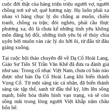
cuộc đời thật của hàng triệu triệu người vợ, người
chồng nơi xứ sở, quê hương này. Họ luôn phải xa
nhau vì hàng chục lý do chẳng ai muốn, chiến
tranh, chồng ra trận; đói nghèo, phải cầu thực
phương xa; đó là chưa kể những tình yêu không
môn đăng hộ đối, những tình yêu bị rẽ thúy chia
uyên bởi muôn vàn các lý do hỡi ôi, từ đẩu từ đâu
giáng xuống.
Tại cuộc hội thảo chuyên đề về Dạ Cổ Hoài Lang,
Giáo Sư Tiến Sĩ Trần Văn Khê đã đưa ra đánh giá
như sau: Trong cổ nhạc Việt Nam, chưa có bản nào
được như bản Dạ Cổ Hoài Lang khi biến thành
Vọng Cổ. Từ một sáng tác cá nhân, đã biến thành
sáng tác tập thể, sanh từ đầu thế kỷ, lớn lên sống
mạnh, biến hóa thiên hình vạn trạng, và sẽ còn
sống mãi trong lòng người Việt khắp năm châu
bốn bể.