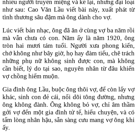
nhiều người truyền miệng và kể lại, nhưng đại loại
như sau: Cao Văn Lầu viết bài này, xuất phát từ
tình thương sâu đậm mà ông dành cho vợ.
Lúc viết bản nhạc, ông đã ăn ở cùng vợ ba năm rồi
mà vẫn chưa có con. Năm ấy là năm 1920, ông
tròn hai mươi tám tuổi. Người xưa phong kiến,
chớ không như bây giờ, họ hay đàm tiếu, chê trách
những phụ nữ không sinh được con, mà không
cần biết, lý do tại sao, nguyên nhân từ đâu khiến
vợ chồng hiếm muộn.
Gia đình ông Lầu, buộc ông thôi vợ, để còn lấy vợ
khác, sinh con đẻ cái, nối dõi tông đường, nhưng
ông không đành. Ông không bỏ vợ, chỉ âm thầm
gởi vợ đến một gia đình tử tế, hiểu chuyện, và có
tấm lòng nhân hậu, sẵn sàng cưu mang vợ ông khi
ấy.