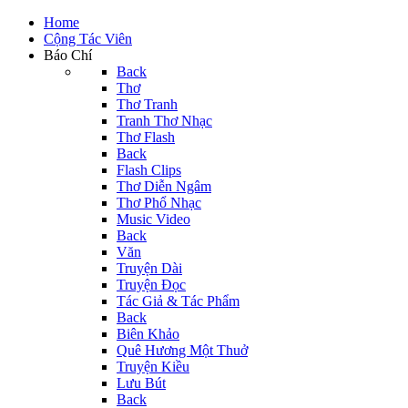
Home
Cộng Tác Viên
Báo Chí
Back
Thơ
Thơ Tranh
Tranh Thơ Nhạc
Thơ Flash
Back
Flash Clips
Thơ Diễn Ngâm
Thơ Phổ Nhạc
Music Video
Back
Văn
Truyện Dài
Truyện Đọc
Tác Giả & Tác Phẩm
Back
Biên Khảo
Quê Hương Một Thuở
Truyện Kiều
Lưu Bút
Back