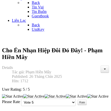
Back
Tin Vui
Tin Buồn
Guestbook
Liên Lạc
Back
UniKey
Cho Én Nhạn Hiệp Đôi Đó Đây! - Phạm
Hiền Mây
Details
Tác giả:
Phạm Hiền Mây
Published: 26 Tháng Chín 2025
Hits: 1712
User Rating:
5
/
5
Please Rate