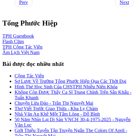
Prev
Next
Tống Phước Hiệp
TPH
Guestbook
Flash
Clips
TPH
Cộng Tác Viên
Âm Lịch
Việt Nam
Bài được đọc nhiều nhất
Cộng Tác Viên
Sơ Lược Về Trường Tống Phước Hiệp Qua Các Thời Đại
Hình Thẻ Học Sinh Của CHSTPH Nhiều Niên Khóa
Không Còn Được Thấy Ca Sĩ Trung Chỉnh Trên Sân Khấu -
Tuấn Khanh
Chuyện Lừa Đảo - Trần Thị Nguyệt Mai
Thơ Viết Trước Giao Thừa - Kha Ly Chàm
Nhà Văn An Khê Một Tấm Lòng - Đỗ Bình
50 Năm Nhìn Lại Di Sản VNCH 30-4-1975-2025 - Nguyễn
Văn Lục
Giới Thiệu Tuyển Tập Truyện Ngắn The Colors Of April -
Trần Thị Nguyệt Mai