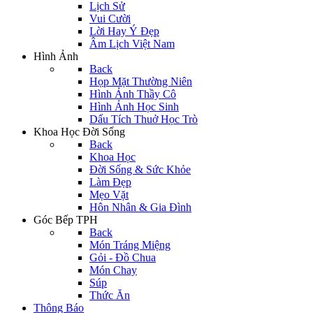
Lịch Sử
Vui Cười
Lời Hay Ý Đẹp
Âm Lịch Việt Nam
Hình Ảnh
Back
Họp Mặt Thường Niên
Hình Ảnh Thầy Cô
Hình Ảnh Học Sinh
Dấu Tích Thuở Học Trò
Khoa Học Đời Sống
Back
Khoa Học
Đời Sống & Sức Khỏe
Làm Đẹp
Mẹo Vặt
Hôn Nhân & Gia Đình
Góc Bếp TPH
Back
Món Tráng Miệng
Gỏi - Đồ Chua
Món Chay
Súp
Thức Ăn
Thông Báo