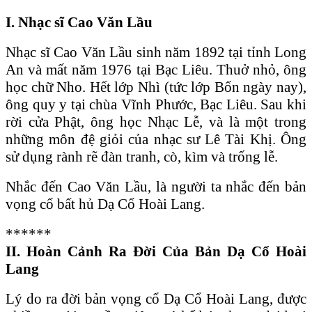
I. N
hạc sĩ Cao Văn Lầu
Nhạc sĩ Cao Văn Lầu sinh năm 1892 tại tỉnh Long
An và mất năm 1976 tại Bạc Liêu. Thuở nhỏ, ông
học chữ Nho. Hết lớp Nhì (tức lớp Bốn ngày nay),
ông quy y tại chùa Vĩnh Phước, Bạc Liêu. Sau khi
rời cửa Phật, ông học Nhạc Lễ, và là một trong
những môn đệ giỏi của nhạc sư Lê Tài Khị. Ông
sử dụng rành rẽ đàn tranh, cò, kìm và trống lễ.
Nhắc đến Cao Văn Lầu, là người ta nhắc đến bản
vọng cổ bất hủ Dạ Cổ Hoài Lang.
******
II. Hoàn Cảnh Ra Đời Của Bản D
ạ Cổ Hoài
Lang
Lý do ra đời bản vọng cổ Dạ Cổ Hoài Lang, được