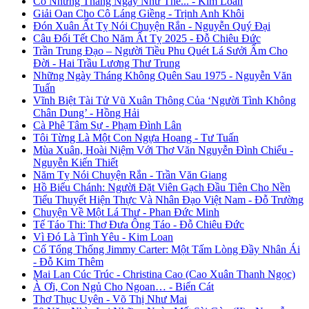
Có Những Tháng Ngày Như Thế... - Kim Loan
Giải Oan Cho Cô Láng Giềng - Trịnh Anh Khôi
Đón Xuân Ất Tỵ Nói Chuyện Rắn - Nguyễn Quý Đại
Câu Đối Tết Cho Năm Ất Tỵ 2025 - Đỗ Chiêu Đức
Trần Trung Đạo – Người Tiều Phu Quét Lá Sưởi Ấm Cho
Đời - Hai Trầu Lương Thư Trung
Những Ngày Tháng Không Quên Sau 1975 - Nguyễn Văn
Tuấn
Vĩnh Biệt Tài Tử Vũ Xuân Thông Của ‘Người Tình Không
Chân Dung’ - Hồng Hải
Cà Phê Tâm Sự - Phạm Đình Lân
Tôi Từng Là Một Con Ngựa Hoang - Tư Tuấn
Mùa Xuân, Hoài Niệm Với Thơ Văn Nguyễn Đình Chiểu -
Nguyễn Kiến Thiết
Năm Tỵ Nói Chuyện Rắn - Trần Văn Giang
Hồ Biểu Chánh: Người Đặt Viên Gạch Đầu Tiên Cho Nền
Tiểu Thuyết Hiện Thực Và Nhân Đạo Việt Nam - Đỗ Trường
Chuyện Về Một Lá Thư - Phan Đức Minh
Tế Táo Thi: Thơ Đưa Ông Táo - Đỗ Chiêu Đức
Vì Đó Là Tình Yêu - Kim Loan
Cố Tổng Thống Jimmy Carter: Một Tấm Lòng Đầy Nhân Ái
- Đỗ Kim Thêm
Mai Lan Cúc Trúc - Christina Cao (Cao Xuân Thanh Ngọc)
À Ơi, Con Ngủ Cho Ngoan… - Biển Cát
Thơ Thục Uyên - Võ Thị Như Mai