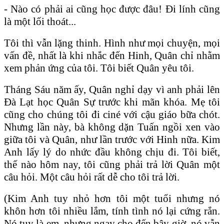
- Nào có phải ai cũng học được đâu! Đi lính cũng
là một lối thoát...
Tôi thì vẫn lặng thinh. Hình như mọi chuyện, mọi
vấn đề, nhất là khi nhắc đến Hinh, Quân chỉ nhằm
xem phản ứng của tôi. Tôi biết Quân yêu tôi.
Tháng Sáu năm ấy, Quân nghỉ dạy vì anh phải lên
Đà Lạt học Quân Sự trước khi mãn khóa. Mẹ tôi
cũng cho chúng tôi đi ciné với cậu giáo bữa chót.
Nhưng lần này, bà không dặn Tuấn ngồi xen vào
giữa tôi và Quân, như lần trước với Hinh nữa. Kim
Anh lấy lý do nhức đầu không chịu đi. Tôi biết,
thế nào hôm nay, tôi cũng phải trả lời Quân một
câu hỏi. Một câu hỏi rất dễ cho tôi trả lời.
(Kim Anh tuy nhỏ hơn tôi một tuổi nhưng nó
khôn hơn tôi nhiều lắm, tính tình nó lại cứng rắn.
Nó tuy là em, nhưng ngay cho đến bây giờ, nó vẫn