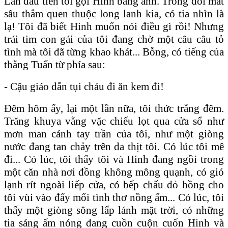
Lần đầu tiên tôi gọi Hinh bằng anh. Trong đôi mắt
sâu thẳm quen thuộc long lanh kia, có tia nhìn là
lạ! Tôi đã biết Hinh muốn nói điều gì rồi! Nhưng
trái tim con gái của tôi đang chờ một câu câu tỏ
tình mà tôi đã từng khao khát... Bỗng, có tiếng của
thằng Tuấn từ phía sau:
- Cậu giáo dẫn tụi cháu đi ăn kem đi!
Đêm hôm ấy, lại một lần nữa, tôi thức trắng đêm.
Trăng khuya vằng vặc chiếu lọt qua cửa sổ như
mơn man cánh tay trần của tôi, như một giòng
nước đang tan chảy trên da thịt tôi. Có lúc tôi mê
đi... Có lúc, tôi thấy tôi và Hinh đang ngồi trong
một căn nhà nơi đồng không mông quạnh, có gió
lạnh rít ngoài liếp cửa, có bếp chấu đỏ hồng cho
tôi vùi vào đấy mối tình thơ nồng ấm... Có lúc, tôi
thấy một giòng sông lấp lánh mặt trời, có những
tia sáng ấm nóng đang cuồn cuộn cuốn Hinh và