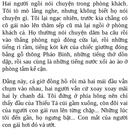
Hai người ngồi nói chuyện trong phòng khách.
Tôi tò mò lắng nghe, nhưng không biết họ nói
chuyện gì. Tôi lại ngạc nhiên, trước kia chẳng có
cô gái nào lên thăm sếp cũ mà lại ngồi ở phòng
khách cả. Họ thường nói chuyện dăm ba câu rồi
vào thẳng phòng ngủ đóng cửa lại, rồi những
tiếng rì rầm, tiếng kót két của chiếc giường đóng
bằng gỗ thông Pháo Binh, những tiếng thở dồn
dập, rồi sau cùng là những tiếng nước xối ào ào ở
phòng tắm kế cận.
Đằng này, cả giờ đồng hồ rồi mà hai mái đầu vẫn
chụm vào nhau, hai người vẫn cứ xoay xoay mãi
hai ly chanh đá. Tôi đứng ở phía hông nên chỉ
thấy đầu của Thiếu Tá cúi gầm xuống, còn đôi vai
của người con gái run lên từng chặp... Những lúc
tôi đến gần, họ ngưng bặt...
Con mắt của người
con gái hơi đỏ và ướt.