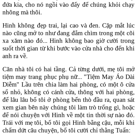
đứa kia, cho nó ngồi vào đấy để chúng khỏi chạy
nhông mà thôi.
Hinh không đẹp trai, lại cao và đen. Cặp mắt lúc
nào cũng mở to như đang đắm chìm trong một cõi
xa xăm nào đó... Hinh không bao giờ cười trong
suốt thời gian từ khi bước vào cửa nhà cho đến khi
anh ra về.
Căn nhà tôi có hai tầng. Cả từng dưới, mẹ tôi mở
tiệm may trang phục phụ nữ... "Tiệm May Áo Dài
Diễm" Lầu trên chia làm hai phòng, có một ô cửa
sổ nhỏ, không có cánh cửa, thông với hai phòng,
để lâu lâu bố tôi ở phòng bển thò đầu ra, quan sát
xem gian bên này chúng tôi làm trò trống gì, hoặc
để nói chuyện với Hinh về một tin thời sự nào đó.
Trái với mẹ tôi, bố tôi gọi Hinh bằng cậu, mỗi khi
chấm dứt câu chuyện, bố tôi cười chỉ thằng Tuấn: