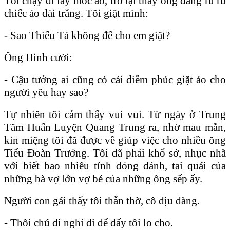
Tôi chạy đi lấy móc áo, trở lại thấy ông đang rũ rũ
chiếc áo dài trắng. Tôi giật mình:
- Sao Thiếu Tá không để cho em giặt?
Ông Hinh cười:
- Cậu tưởng ai cũng có cái diễm phúc giặt áo cho
người yêu hay sao?
Tự nhiên tôi cảm thấy vui vui. Từ ngày ở Trung
Tâm Huấn Luyện Quang Trung ra, nhờ mau mắn,
kín miệng tôi đã được về giúp việc cho nhiều ông
Tiểu Đoàn Trưởng. Tôi đã phải khổ sở, nhục nhã
với biết bao nhiêu tính đỏng đảnh, tai quái của
những bà vợ lớn vợ bé của những ông sếp ấy.
Người con gái thấy tôi thẫn thờ, cô dịu dàng.
- Thôi chú đi nghỉ đi để đấy tôi lo cho.