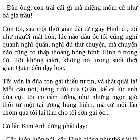
- Đàn ông, con trai cái gì mà miệng mồm cứ như
bà già trầu!
Còn tôi, sau một thời gian dài từ ngày Hinh đi, tôi
như người mất hồn, lúc nào đầu óc tôi cũng nghĩ
quanh nghĩ quẩn, nghĩ đủ thứ chuyện, mà chuyện
nào cũng có thấp thoáng bóng hình Hinh ở trong
đó. Tôi không cười, không nói trong suốt thời
gian Quân đến dạy học.
Tôi vốn là đứa con gái thiếu tự tin, và thật quái lạ!
Mỗi câu nói, tiếng cười của Quân, kể cả lúc anh
đùa cợt, tôi có cảm tưởng như những ngọn gió
thổi từ một tai ương hung hiểm, mà cứ mỗi lần
chờm qua tôi lại làm cho tôi sờn gai ốc...
Có lần Kim Anh đứng phắt dạy:
- Cậu luôn luôn nói, cậu Hinh giảng như thế này là