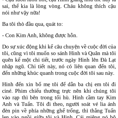
sai, thế kia là lòng vòng. Cháu không thích cậu
nói như vậy nữa!
Ba tôi thò đầu qua, quát to:
- Con Kim Anh, không được hỗn.
Do sự xúc động khi kể câu chuyện về cuộc đời của
tôi, cũng vì tôi muốn so sánh Hinh và Quân mà tôi
quên kể một chi tiết, trước ngày Hinh lên Đà Lạt
nhập ngũ. Chi tiết này, nó có liên quan đến tôi,
đến những khúc quanh trong cuộc đời tôi sau này.
Hinh đến xin bố mẹ tôi để dẫn ba chị em tôi đi
ciné. Phim chiếu thường trực nên khi chúng tôi
vào rạp thì bên trong tối hù. Hinh cầm tay Kim
Anh và Tuấn. Tôi đi theo, người soát vé lia ánh
đèn pin về phía những ghế trống, thì thằng Tuấn
len vào ngồi giữa tôi và Hinh. Cái miệng nó bô