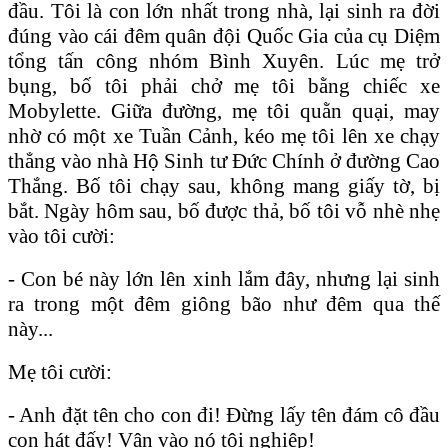
đầu. Tôi là con lớn nhất trong nhà, lại sinh ra đời
đúng vào cái đêm quân đội Quốc Gia của cụ Diệm
tổng tấn công nhóm Bình Xuyên. Lúc mẹ trở
bụng, bố tôi phải chở mẹ tôi bằng chiếc xe
Mobylette. Giữa đường, mẹ tôi quằn quại, may
nhờ có một xe Tuần Cảnh, kéo mẹ tôi lên xe chạy
thẳng vào nhà Hộ Sinh tư Đức Chính ở đường Cao
Thắng. Bố tôi chạy sau, không mang giấy tờ, bị
bắt. Ngày hôm sau, bố được thả, bố tôi vỗ nhè nhẹ
vào tôi cười:
- Con bé này lớn lên xinh lắm đây, nhưng lại sinh
ra trong một đêm giông bão như đêm qua thế
này...
Mẹ tôi cười:
- Anh đặt tên cho con đi! Đừng lấy tên đám cô đầu
con hát đấy! Vận vào nó tội nghiệp!