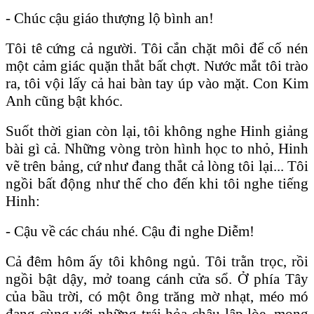
- Chúc cậu giáo thượng lộ bình an!
Tôi tê cứng cả người. Tôi cắn chặt môi để cố nén
một cảm giác quặn thắt bất chợt. Nước mắt tôi trào
ra, tôi vội lấy cả hai bàn tay úp vào mặt. Con Kim
Anh cũng bật khóc.
Suốt thời gian còn lại, tôi không nghe Hinh giảng
bài gì cả. Những vòng tròn hình học to nhỏ, Hinh
vẽ trên bảng, cứ như đang thắt cả lòng tôi lại... Tôi
ngồi bất động như thế cho đến khi tôi nghe tiếng
Hinh:
- Cậu về các cháu nhé. Cậu đi nghe Diễm!
Cả đêm hôm ấy tôi không ngủ. Tôi trằn trọc, rồi
ngồi bật dậy, mở toang cánh cửa sổ. Ở phía Tây
của bầu trời, có một ông trăng mờ nhạt, méo mó
đang cùng với những trái hỏa châu lập lòe, mong