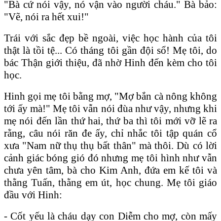
"Bà cứ nói vậy, nó vận vào người cháu." Bà bảo:
"Vẽ, nói ra hết xui!"
Trái với sắc đẹp bề ngoài, việc học hành của tôi
thật là tồi tệ... Có tháng tôi gần đội sổ! Mẹ tôi, do
bác Thận giới thiệu, đã nhờ Hinh đến kèm cho tôi
học.
Hinh gọi mẹ tôi bằng mợ, "Mợ bắn cà nông không
tới ấy mà!" Mẹ tôi vẫn nói đùa như vậy, nhưng khi
mẹ nói đến lần thứ hai, thứ ba thì tôi mới vỡ lẽ ra
rằng, câu nói răn đe ấy, chỉ nhắc tôi tập quán cổ
xưa "Nam nữ thụ thụ bất thân" mà thôi. Dù có lời
cảnh giác bóng gió đó nhưng mẹ tôi hình như vẫn
chưa yên tâm, bà cho Kim Anh, đứa em kế tôi và
thằng Tuấn, thằng em út, học chung. Mẹ tôi giáo
đầu với Hinh:
- Cốt yếu là cháu dạy con Diễm cho mợ, còn mấy