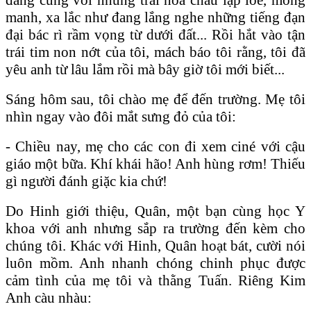
manh, xa lắc như đang lắng nghe những tiếng đạn
đại bác rì rầm vọng từ dưới đất... Rồi hắt vào tận
trái tim non nớt của tôi, mách báo tôi rằng, tôi đã
yêu anh từ lâu lắm rồi mà bây giờ tôi mới biết...
Sáng hôm sau, tôi chào mẹ để đến trường. Mẹ tôi
nhìn ngay vào đôi mắt sưng đỏ của tôi:
- Chiều nay, mẹ cho các con đi xem ciné với cậu
giáo một bữa. Khí khái hão! Anh hùng rơm! Thiếu
gì người đánh giặc kia chứ!
Do Hinh giới thiệu, Quân, một bạn cùng học Y
khoa với anh nhưng sắp ra trường đến kèm cho
chúng tôi. Khác với Hinh, Quân hoạt bát, cười nói
luôn mồm. Anh nhanh chóng chinh phục được
cảm tình của mẹ tôi và thằng Tuấn. Riêng Kim
Anh càu nhàu: