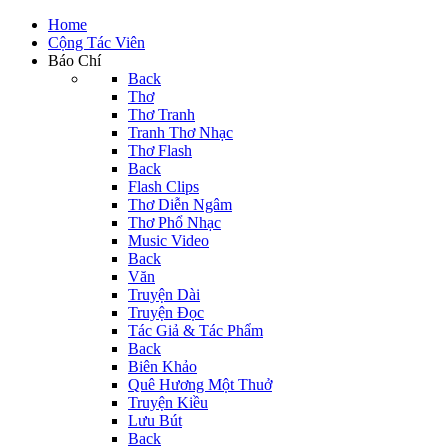
Home
Cộng Tác Viên
Báo Chí
Back
Thơ
Thơ Tranh
Tranh Thơ Nhạc
Thơ Flash
Back
Flash Clips
Thơ Diễn Ngâm
Thơ Phổ Nhạc
Music Video
Back
Văn
Truyện Dài
Truyện Đọc
Tác Giả & Tác Phẩm
Back
Biên Khảo
Quê Hương Một Thuở
Truyện Kiều
Lưu Bút
Back