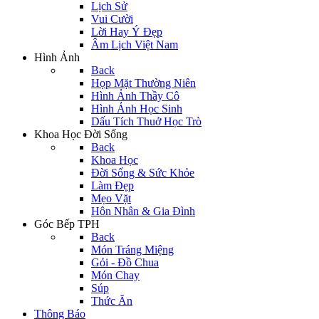
Lịch Sử
Vui Cười
Lời Hay Ý Đẹp
Âm Lịch Việt Nam
Hình Ảnh
Back
Họp Mặt Thường Niên
Hình Ảnh Thầy Cô
Hình Ảnh Học Sinh
Dấu Tích Thuở Học Trò
Khoa Học Đời Sống
Back
Khoa Học
Đời Sống & Sức Khỏe
Làm Đẹp
Mẹo Vặt
Hôn Nhân & Gia Đình
Góc Bếp TPH
Back
Món Tráng Miệng
Gỏi - Đồ Chua
Món Chay
Súp
Thức Ăn
Thông Báo