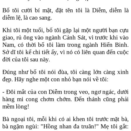
Bố tôi cười bí mật, đặt tên tôi là Diễm, diễm là
diễm lệ, là cao sang.
Khi tôi một tuổi, bố tôi gặp lại một người bạn cựu
giao, rủ ông vào ngành Cảnh Sát, vì trước khi vào
Nam, có thời bố tôi làm trong ngành Hiến Binh.
Sở dĩ tôi kể chi tiết ấy, vì nó có liên quan đến cuộc
đời của tôi sau này.
Đúng như bố tôi nói đùa, tôi càng lớn càng xinh
đẹp. Hãy nghe một con nhỏ bạn nói về tôi:
- Đôi mắt của con Diễm trong veo, ngơ ngác, dưới
hàng mi cong chơm chớm. Đến thánh cũng phải
mềm lòng!
Bà ngoại tôi, mỗi khi có ai khen tôi trước mặt bà,
bà ngậm ngùi: "Hồng nhan đa truân!" Mẹ tôi gắt: