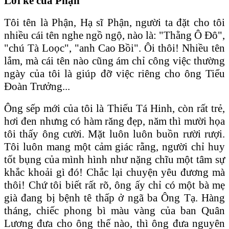
Lời kể của Phận
Tôi tên là Phận, Hạ sĩ Phận, người ta đặt cho tôi
nhiều cái tên nghe ngồ ngộ, nào là: "Thằng Ô Đô",
"chú Tà Loọc", "anh Cao Bồi". Ôi thôi! Nhiều tên
lắm, mà cái tên nào cũng ám chỉ công việc thường
ngày của tôi là giúp đỡ việc riêng cho ông Tiểu
Đoàn Trưởng...
Ông sếp mới của tôi là Thiếu Tá Hinh, còn rất trẻ,
hơi đen nhưng có hàm răng đẹp, năm thì mười họa
tôi thấy ông cười. Mặt luôn luôn buồn rười rượi.
Tôi luôn mang một cảm giác rằng, người chỉ huy
tốt bụng của mình hình như nặng chĩu một tâm sự
khắc khoải gì đó! Chắc lại chuyện yêu đương mà
thôi! Chứ tôi biết rất rõ, ông ấy chỉ có một bà mẹ
già đang bị bệnh tê thấp ở ngã ba Ông Tạ. Hàng
tháng, chiếc phong bì màu vàng của ban Quân
Lương đưa cho ông thế nào, thì ông đưa nguyên