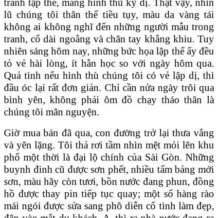
tranh tập thể, mang hình thù kỳ dị. Thật vậy, nhìn
lũ chúng tôi thân thể tiều tụy, màu da vàng tái
không ai không nghĩ đến những người mẫu trong
tranh, cổ dài ngoằng và chân tay khẳng khiu. Tuy
nhiên sáng hôm nay, những bức họa lập thể ấy đều
tỏ vẻ hài lòng, ít hằn học so với ngày hôm qua.
Quả tình nếu hình thù chúng tôi có vẻ lập dị, thì
đầu óc lại rất đơn giản. Chỉ cần nửa ngày trôi qua
bình yên, không phải ôm đồ chạy tháo thân là
chúng tôi mãn nguyện.
Giờ mua bán đã qua, con đường trở lại thưa vắng
và yên lặng. Tôi thả rơi tầm nhìn mệt mỏi lên khu
phố một thời là đại lộ chính của Sài Gòn. Những
buynh đinh cũ được sơn phết, nhiều tấm bảng mới
sơn, màu hãy còn tươi, bồn nước đang phun, đồng
hồ được thay pin tiếp tục quay; một số hàng rào
mái ngói được sửa sang phô diễn cố tình làm đẹp,
đập vào mắt du khách. A, thì ra nhà nước đang ra