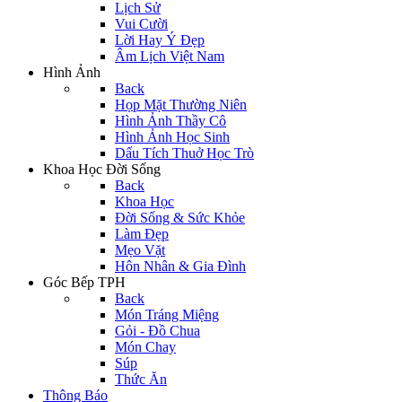
Lịch Sử
Vui Cười
Lời Hay Ý Đẹp
Âm Lịch Việt Nam
Hình Ảnh
Back
Họp Mặt Thường Niên
Hình Ảnh Thầy Cô
Hình Ảnh Học Sinh
Dấu Tích Thuở Học Trò
Khoa Học Đời Sống
Back
Khoa Học
Đời Sống & Sức Khỏe
Làm Đẹp
Mẹo Vặt
Hôn Nhân & Gia Đình
Góc Bếp TPH
Back
Món Tráng Miệng
Gỏi - Đồ Chua
Món Chay
Súp
Thức Ăn
Thông Báo