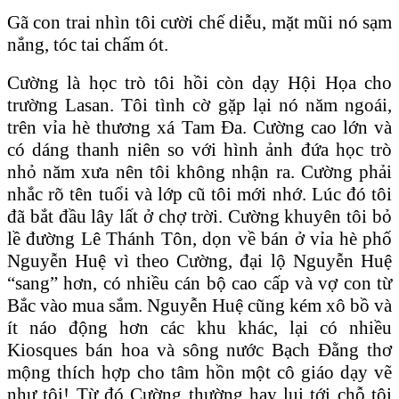
Gã con trai nhìn tôi cười chế diễu, mặt mũi nó sạm
nắng, tóc tai chấm ót.
Cường là học trò tôi hồi còn dạy Hội Họa cho
trường Lasan. Tôi tình cờ gặp lại nó năm ngoái,
trên vỉa hè thương xá Tam Đa. Cường cao lớn và
có dáng thanh niên so với hình ảnh đứa học trò
nhỏ năm xưa nên tôi không nhận ra. Cường phải
nhắc rõ tên tuổi và lớp cũ tôi mới nhớ. Lúc đó tôi
đã bắt đầu lây lất ở chợ trời. Cường khuyên tôi bỏ
lề đường Lê Thánh Tôn, dọn về bán ở vỉa hè phố
Nguyễn Huệ vì theo Cường, đại lộ Nguyễn Huệ
“sang” hơn, có nhiều cán bộ cao cấp và vợ con từ
Bắc vào mua sắm. Nguyễn Huệ cũng kém xô bồ và
ít náo động hơn các khu khác, lại có nhiều
Kiosques bán hoa và sông nước Bạch Đằng thơ
mộng thích hợp cho tâm hồn một cô giáo dạy vẽ
như tôi! Từ đó Cường thường hay lui tới chỗ tôi