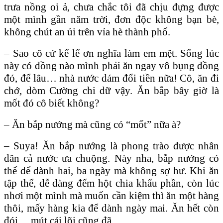
trưa nồng oi ả, chưa chắc tôi đã chịu đựng được
một mình gần năm trời, đơn độc không bạn bè,
không chút an ủi trên vỉa hè thành phố.
– Sao cô cứ kể lể ơn nghĩa làm em mệt. Sống lúc
này có đồng nào mình phải ăn ngay vô bụng đồng
đó, để lâu… nhà nước dám đổi tiền nữa! Cô, ăn đi
chớ, dòm Cường chi dữ vậy. Ăn bắp bây giờ là
mốt đó cô biết không?
– Ăn bắp nướng mà cũng có “mốt” nữa à?
– Suya! Ăn bắp nướng là phong trào được nhân
dân cả nước ưa chuộng. Này nha, bắp nướng có
thể để dành hai, ba ngày mà không sợ hư. Khi ăn
tập thể, dễ dàng đếm hột chia khẩu phần, còn lúc
nhơi một mình mà muốn cần kiệm thì ăn một hàng
thôi, mấy hàng kia để dành ngày mai. Ăn hết còn
đói… mút cái lõi cũng đã.