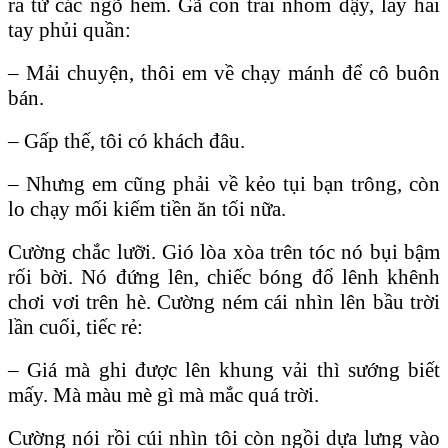
ra từ các ngõ hẻm. Gã con trai nhỏm dậy, lấy hai
tay phủi quần:
– Mải chuyện, thôi em về chạy mánh để cô buôn
bán.
– Gấp thế, tôi có khách đâu.
– Nhưng em cũng phải về kẻo tụi bạn trông, còn
lo chạy mối kiếm tiền ăn tối nữa.
Cường chắc lưỡi. Gió lòa xòa trên tóc nó bụi bậm
rối bời. Nó đứng lên, chiếc bóng đổ lênh khênh
chơi vơi trên hè. Cường ném cái nhìn lên bầu trời
lần cuối, tiếc rẻ:
– Giá mà ghi được lên khung vải thì sướng biết
mấy. Mà màu mè gì mà mắc quá trời.
Cường nói rồi cúi nhìn tôi còn ngồi dựa lưng vào