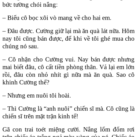
bức tường chói nắng:
– Biếu cô bọc xôi vò mang về cho hai em.
– Đâu được. Cường giữ lại mà ăn quà lát nữa. Hôm
nay tôi cũng bán được, để khi về tôi ghé mua cho
chúng nó sau.
– Cô nhận cho Cường vui. Nay bán được nhưng
mai biết đâu, cô cất tiền phòng thân. Vả lại em lớn
rồi, đâu còn nhỏ nhít gì nữa mà ăn quà. Sao cô
khinh Cường thế?
– Nhưng em nuôi tôi hoài.
– Thì Cường là “anh nuôi” chiến sĩ mà. Cô cũng là
chiến sĩ trên mặt trận kinh tế!
Gã con trai toét miệng cười. Nắng lốm đốm rơi
trên chiếc áo trắng ngả màu vàng của nó. Chiếc áo