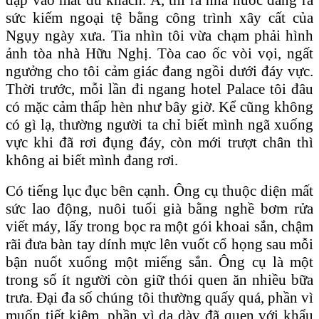
sức kiếm ngoại tệ bằng công trình xây cất của
Ngụy ngày xưa. Tia nhìn tôi vừa chạm phải hình
ảnh tòa nhà Hữu Nghị. Tòa cao ốc vòi vọi, ngất
ngưởng cho tôi cảm giác đang ngồi dưới đáy vực.
Thời trước, mỗi lần đi ngang hotel Palace tôi đâu
có mặc cảm thấp hèn như bây giờ. Kể cũng không
có gì lạ, thường người ta chỉ biết mình ngã xuống
vực khi đã rơi đụng đáy, còn mới trượt chân thì
không ai biết mình đang rơi.
Có tiếng lục đục bên cạnh. Ông cụ thuộc diện mất
sức lao động, nuôi tuổi già bằng nghề bơm rửa
viết máy, lấy trong bọc ra một gói khoai sắn, chậm
rãi đưa bàn tay dính mực lên vuốt cổ họng sau mỗi
bận nuốt xuống một miếng sắn. Ông cụ là một
trong số ít người còn giữ thói quen ăn nhiều bữa
trưa. Đại đa số chúng tôi thường quấy quá, phần vì
muốn tiết kiệm, phần vì dạ dày đã quen với khẩu