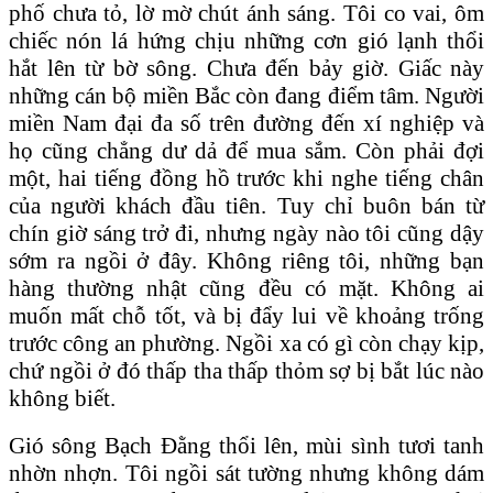
phố chưa tỏ, lờ mờ chút ánh sáng. Tôi co vai, ôm
chiếc nón lá hứng chịu những cơn gió lạnh thổi
hắt lên từ bờ sông. Chưa đến bảy giờ. Giấc này
những cán bộ miền Bắc còn đang điểm tâm. Người
miền Nam đại đa số trên đường đến xí nghiệp và
họ cũng chẳng dư dả để mua sắm. Còn phải đợi
một, hai tiếng đồng hồ trước khi nghe tiếng chân
của người khách đầu tiên. Tuy chỉ buôn bán từ
chín giờ sáng trở đi, nhưng ngày nào tôi cũng dậy
sớm ra ngồi ở đây. Không riêng tôi, những bạn
hàng thường nhật cũng đều có mặt. Không ai
muốn mất chỗ tốt, và bị đẩy lui về khoảng trống
trước công an phường. Ngồi xa có gì còn chạy kịp,
chứ ngồi ở đó thấp tha thấp thỏm sợ bị bắt lúc nào
không biết.
Gió sông Bạch Đằng thổi lên, mùi sình tươi tanh
nhờn nhợn. Tôi ngồi sát tường nhưng không dám