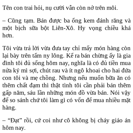
Tên con trai hỏi, nụ cười vẫn còn nở trên môi.
– Cũng tạm. Bán được ba ống kem đánh răng và
một bịch sữa bột Liên-Xô. Hy vọng chiều khá
hơn.
Tôi vừa trả lời vừa đưa tay chỉ mấy món hàng còn
lại bày trên tấm ny lông. Kể ra bán chừng ấy là gia
đình tôi đủ sống hôm nay, nghĩa là có đủ tiền mua
nửa ký mì sợi, chút rau và ít ngô khoai cho hai đứa
con tôi và mẹ chồng. Nhưng nếu muốn bữa ăn có
thêm chất đạm thì thật tình tôi cần phải bán thêm
gấp năm, sáu lần những món đồ vừa bán. Nói vậy
để so sánh chứ tôi làm gì có vốn để mua nhiều mặt
hàng.
– “Đạt” rồi, cứ coi như cô không bị cháy giáo án
hôm nay.