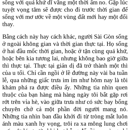
sống với quá khứ dĩ vãng một thời ấm no. Gặp lúc
tuyệt vọng tâm sẽ được cho đi trước thời gian để
sống với mơ ước về một vùng đất mới hay một đổi
thay.
Bằng cách này hay cách khác, người Sài Gòn sống
ở ngoài không gian và thời gian thực tại. Họ sống
ở hai đầu mốc thời gian, hoặc ở tận cùng quá khứ,
hoặc bên kia tương lai, nhưng không bao giờ giữa
thì thực tại. Thực tại giản dị đã trở thành một thì
của u tối. Chỉ cần ngồi ở lề đường này vài ba tuần
lễ, qua những giấc trưa im ỉm như hôm nay là tôi
khám phá ra được điều ấy. Những tia nhìn quen
thuộc của bạn hàng mà hàng ngày tôi bắt gặp rơi
rớt trên vỉa hè, vào giữa trưa như có sức bay bổng
chuyên chở cả một phần đời người mang nó.
Những tia nhìn ban đầu khởi đi từ tròng mắt luôn
ánh màu xanh hy vọng, trôi ra xa mông lung chơi