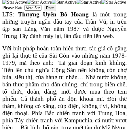
Please Rate
LTS:
Thượng Uyển Bỏ Hoang
là một trong
những truyện ngắn đầu tay của Trần Vũ, in trên
tập san Làng Văn năm 1987 và được Nguyễn
Trung Tây đánh máy lại, lần đầu tiên lên web.
Với bút pháp hoàn toàn hiện thực, tác giả cố gắng
ghi lại thực tế của Sài Gòn vào những năm 1978-
1979, mà theo anh: "Là giai đoạn kinh khủng.
Tiến lên chủ nghĩa Cộng Sản nên không còn chợ
búa, siêu thị, cửa hàng tư nhân… Nhà nước không
bán thực phẩm cho dân chúng, chỉ trong biên chế,
tổ chức, đoàn, đảng, mới được mua theo tem
phiếu. Cả thành phố ăn độn khoai mì. Đói thê
thảm, không có xăng, cúp điện, không tivi, không
điện thoại. Phía Bắc chiến tranh với Trung Hoa,
phía Tây chiến tranh với Kampuchia, cả nước vượt
biên… Bắt lính, bố ráp, truy quét tàn dư Mỹ Ngụy,