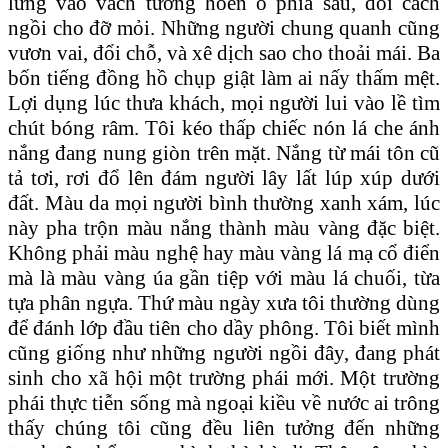
lưng vào vách tường hoen ố phía sau, đổi cách
ngồi cho đỡ mỏi. Những người chung quanh cũng
vươn vai, đổi chỗ, và xê dịch sao cho thoải mái. Ba
bốn tiếng đồng hồ chụp giật làm ai nấy thấm mệt.
Lợi dụng lúc thưa khách, mọi người lui vào lề tìm
chút bóng râm. Tôi kéo thấp chiếc nón lá che ánh
nắng đang nung giòn trên mặt. Nắng từ mái tôn cũ
tả tơi, rơi đổ lên đám người lây lất lúp xúp dưới
đất. Màu da mọi người bình thường xanh xám, lúc
này pha trộn màu nắng thành màu vàng đặc biệt.
Không phải màu nghệ hay màu vàng lá mạ cổ điển
mà là màu vàng úa gần tiệp với màu lá chuối, từa
tựa phân ngựa. Thứ màu ngày xưa tôi thường dùng
để đánh lớp đầu tiên cho dầy phông. Tôi biết mình
cũng giống như những người ngồi đây, đang phát
sinh cho xã hội một trường phái mới. Một trường
phái thực tiễn sống mà ngoại kiều về nước ai trông
thấy chúng tôi cũng đều liên tưởng đến những