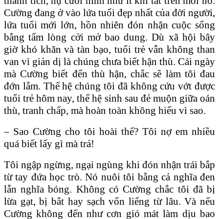
thành tích, nụ cười hình như ít khi tắt trên môi nó.
Cường đang ở vào lứa tuổi đẹp nhất của đời người,
lứa tuổi mới lớn, hồn nhiên đón nhận cuộc sống
bằng tấm lòng cởi mở bao dung. Dù xã hội bây
giờ khó khăn và tàn bạo, tuổi trẻ vẫn không than
van vì giản dị là chúng chưa biết hận thù. Cái ngày
mà Cường biết đến thù hận, chắc sẽ làm tôi đau
đớn lắm. Thế hệ chúng tôi đã không cứu vớt được
tuổi trẻ hôm nay, thế hệ sinh sau đẻ muộn giữa oán
thù, tranh chấp, mà hoàn toàn không hiểu vì sao.
– Sao Cường cho tôi hoài thế? Tôi nợ em nhiều
quá biết lấy gì mà trả!
Tôi ngập ngừng, ngại ngùng khi đón nhận trái bắp
từ tay đứa học trò. Nó nuôi tôi bằng cả nghĩa đen
lẫn nghĩa bóng. Không có Cường chắc tôi đã bị
lừa gạt, bị bắt hay sạch vốn liếng từ lâu. Và nếu
Cường không đến như cơn gió mát làm dịu bao