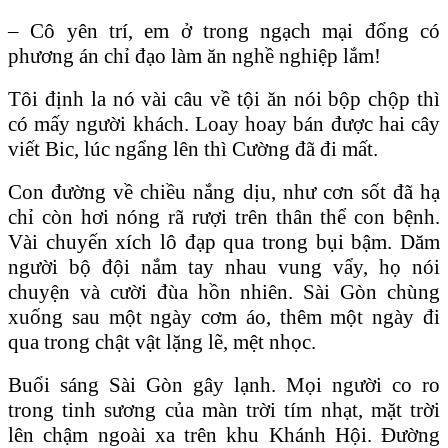
– Cô yên trí, em ở trong ngạch mại đổng có
phương án chỉ đạo làm ăn nghề nghiệp lắm!
Tôi định la nó vài câu về tội ăn nói bộp chộp thì
có mấy người khách. Loay hoay bán được hai cây
viết Bic, lúc ngẩng lên thì Cường đã đi mất.
Con đường về chiều nắng dịu, như cơn sốt đã hạ
chỉ còn hơi nóng rã rượi trên thân thể con bệnh.
Vài chuyến xích lô đạp qua trong bụi bậm. Dăm
người bộ đội nắm tay nhau vung vẩy, họ nói
chuyện và cười đùa hồn nhiên. Sài Gòn chùng
xuống sau một ngày cơm áo, thêm một ngày đi
qua trong chật vật lặng lẽ, mệt nhọc.
Buổi sáng Sài Gòn gây lạnh. Mọi người co ro
trong tinh sương của màn trời tím nhạt, mặt trời
lên chậm ngoài xa trên khu Khánh Hội. Đường