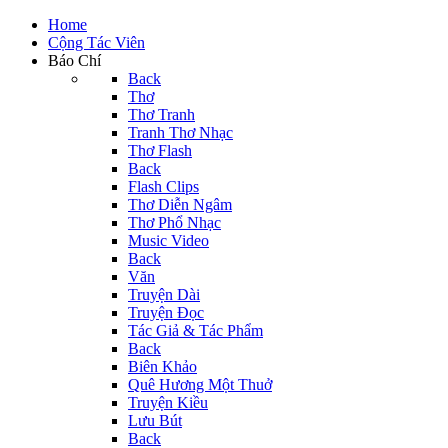
Home
Cộng Tác Viên
Báo Chí
Back
Thơ
Thơ Tranh
Tranh Thơ Nhạc
Thơ Flash
Back
Flash Clips
Thơ Diễn Ngâm
Thơ Phổ Nhạc
Music Video
Back
Văn
Truyện Dài
Truyện Đọc
Tác Giả & Tác Phẩm
Back
Biên Khảo
Quê Hương Một Thuở
Truyện Kiều
Lưu Bút
Back