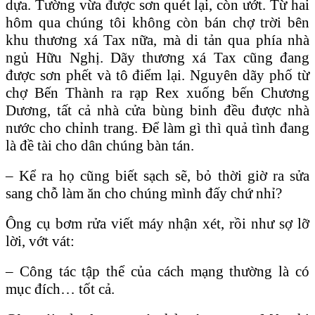
dựa. Tường vừa được sơn quét lại, còn ướt. Từ hai
hôm qua chúng tôi không còn bán chợ trời bên
khu thương xá Tax nữa, mà di tản qua phía nhà
ngủ Hữu Nghị. Dãy thương xá Tax cũng đang
được sơn phết và tô điểm lại. Nguyên dãy phố từ
chợ Bến Thành ra rạp Rex xuống bến Chương
Dương, tất cả nhà cửa bùng binh đều được nhà
nước cho chỉnh trang. Để làm gì thì quả tình đang
là đề tài cho dân chúng bàn tán.
– Kể ra họ cũng biết sạch sẽ, bỏ thời giờ ra sửa
sang chỗ làm ăn cho chúng mình đấy chứ nhỉ?
Ông cụ bơm rửa viết máy nhận xét, rồi như sợ lỡ
lời, vớt vát:
– Công tác tập thể của cách mạng thường là có
mục đích… tốt cả.