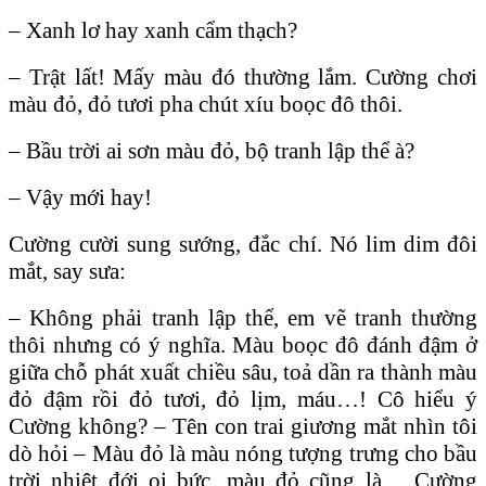
– Xanh lơ hay xanh cẩm thạch?
– Trật lất! Mấy màu đó thường lắm. Cường chơi
màu đỏ, đỏ tươi pha chút xíu boọc đô thôi.
– Bầu trời ai sơn màu đỏ, bộ tranh lập thể à?
– Vậy mới hay!
Cường cười sung sướng, đắc chí. Nó lim dim đôi
mắt, say sưa:
– Không phải tranh lập thể, em vẽ tranh thường
thôi nhưng có ý nghĩa. Màu boọc đô đánh đậm ở
giữa chỗ phát xuất chiều sâu, toả dần ra thành màu
đỏ đậm rồi đỏ tươi, đỏ lịm, máu…! Cô hiểu ý
Cường không? – Tên con trai giương mắt nhìn tôi
dò hỏi – Màu đỏ là màu nóng tượng trưng cho bầu
trời nhiệt đới oi bức, màu đỏ cũng là… Cường