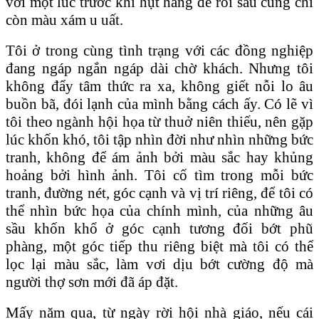
vơi một lúc trước khi hụt hẫng để rồi sau cùng chỉ
còn màu xám u uất.
Tôi ở trong cùng tình trạng với các đồng nghiệp
đang ngáp ngắn ngáp dài chờ khách. Nhưng tôi
không đẩy tâm thức ra xa, không giết nỗi lo âu
buồn bã, đói lạnh của mình bằng cách ấy. Có lẽ vì
tôi theo ngành hội họa từ thuở niên thiếu, nên gặp
lúc khốn khó, tôi tập nhìn đời như nhìn những bức
tranh, không để ám ảnh bởi màu sắc hay khủng
hoảng bởi hình ảnh. Tôi cố tìm trong mỗi bức
tranh, đường nét, góc cạnh và vị trí riêng, để tôi có
thể nhìn bức họa của chính mình, của những âu
sầu khốn khổ ở góc cạnh tương đối bớt phũ
phàng, một góc tiếp thu riêng biệt mà tôi có thể
lọc lại màu sắc, làm vơi dịu bớt cường độ mà
người thợ sơn mới đã áp đặt.
Mấy năm qua, từ ngày rời hội nhà giáo, nếu cái