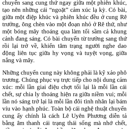
chuyển sang cung thứ ngay giữa một phiên khúc,
tạo nên những cái “ngoặt” cảm xúc lạ kỳ. Có bài,
giữa một điệp khúc và phiên khúc đều ở cung Rê
trưởng, ông chèn vào một đoạn nhỏ ở Rê thứ, như
một bóng mây thoáng qua làm tối sầm cả khung
cảnh đang sáng. Có bài chuyển từ trưởng sang thứ
rồi lại trở về, khiến tâm trạng người nghe dao
động liên tục giữa hy vọng và tuyệt vọng, giữa
nắng và mây.
Những chuyển cung này không phải là kỹ xảo phô
trương. Chúng phục vụ trực tiếp cho nội dung cảm
xúc: mỗi lần giai điệu chợt tối lại là mỗi lần cái
chết, sự chia ly thoáng hiện ra giữa niềm vui; mỗi
lần nó sáng trở lại là mỗi lần đôi tình nhân lại bám
víu vào hạnh phúc. Toàn bộ cái nghệ thuật chuyển
cung ấy chính là cách Lê Uyên Phương diễn tả
bằng âm thanh cái trạng thái sống mà nhớ chết,