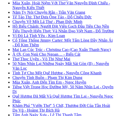
Mùa Xuân, Hoài Niệm Với Thơ Văn Nguyễn Đình Chiểu -
Nguyễn Kiến Thiết
Năm Tỵ Nói Chuyện Rắn - Trần Văn Giang
Tế Táo Thi: Thơ Đưa Ông Táo - Đỗ Chiêu Đức
Chuyện Về Một Lá Thư - Phan Đức Minh
Hồ Biểu Chánh: Người Đặt Viên Gạch Đầu Tiên Cho Nền
Tiểu Thuyết Hiện Thực Và Nhân Đạo Việt Nam - Đỗ Trường
Vì Đó Là Tình Yêu - Kim Loan
Cố Tổng Thống Jimmy Carter: Một Tấm Lòng Đầy Nhân Ái
- Đỗ Kim Thêm
Mai Lan Cúc Trúc - Christina Cao (Cao Xuân Thanh Ngọc)
À Ơi, Con Ngủ Cho Ngoan… - Biển Cát
Thơ Thục Uyên - Võ Thị Như Mai
50 Năm Nhìn Lại Những Ngày Mất Sài Gòn (II) - Nguyễn
Văn Lục
Tình Tự Cho Một Quê Hương - Nguyễn Công Khanh
Chuyện Tình Buồn - Phạm Thị Kim Dung
Mùa Xuân, Anh Đến Tìm Em - Ngọc Huyền
Tiếng Việt Trong Học Đường Mỹ, 50 Năm Nhìn Lại - Quyên
Di
Quê Hương Đã Mất Và Quê Hương Tìm Lại - Nguyễn Ngọc
Phúc
Khám Phá "Vườn Thơ" 5 Chữ, Thương Đời Của Tần Hoài
Dạ Vũ - Hoàng Thị Bích Hà
Tấm Ảnh Ngày Xưa - Lê Thị Thanh Tâm