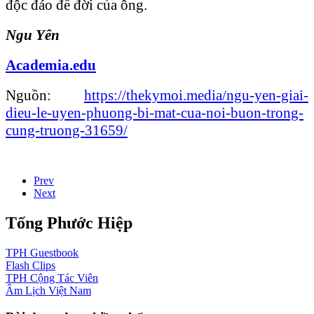
độc đáo để đời của ông.
Ngu Yên
Academia.edu
Nguồn:
https://thekymoi.media/ngu-yen-giai-
dieu-le-uyen-phuong-bi-mat-cua-noi-buon-trong-
cung-truong-31659/
Prev
Next
Tống Phước Hiệp
TPH
Guestbook
Flash
Clips
TPH
Cộng Tác Viên
Âm Lịch
Việt Nam