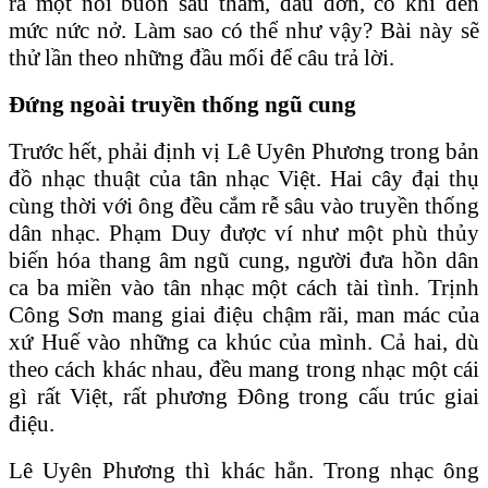
ra một nỗi buồn sâu thẳm, đau đớn, có khi đến
mức nức nở. Làm sao có thể như vậy? Bài này sẽ
thử lần theo những đầu mối để câu trả lời.
Đứng ngoài truyền thống ngũ cung
Trước hết, phải định vị Lê Uyên Phương trong bản
đồ nhạc thuật của tân nhạc Việt. Hai cây đại thụ
cùng thời với ông đều cắm rễ sâu vào truyền thống
dân nhạc. Phạm Duy được ví như một phù thủy
biến hóa thang âm ngũ cung, người đưa hồn dân
ca ba miền vào tân nhạc một cách tài tình. Trịnh
Công Sơn mang giai điệu chậm rãi, man mác của
xứ Huế vào những ca khúc của mình. Cả hai, dù
theo cách khác nhau, đều mang trong nhạc một cái
gì rất Việt, rất phương Đông trong cấu trúc giai
điệu.
Lê Uyên Phương thì khác hẳn. Trong nhạc ông