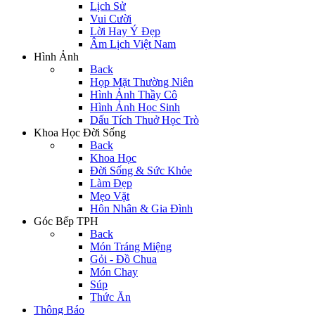
Lịch Sử
Vui Cười
Lời Hay Ý Đẹp
Âm Lịch Việt Nam
Hình Ảnh
Back
Họp Mặt Thường Niên
Hình Ảnh Thầy Cô
Hình Ảnh Học Sinh
Dấu Tích Thuở Học Trò
Khoa Học Đời Sống
Back
Khoa Học
Đời Sống & Sức Khỏe
Làm Đẹp
Mẹo Vặt
Hôn Nhân & Gia Đình
Góc Bếp TPH
Back
Món Tráng Miệng
Gỏi - Đồ Chua
Món Chay
Súp
Thức Ăn
Thông Báo