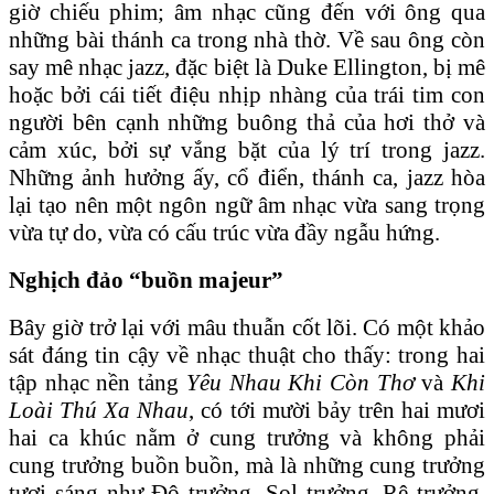
giờ chiếu phim; âm nhạc cũng đến với ông qua
những bài thánh ca trong nhà thờ. Về sau ông còn
say mê nhạc jazz, đặc biệt là Duke Ellington, bị mê
hoặc bởi cái tiết điệu nhịp nhàng của trái tim con
người bên cạnh những buông thả của hơi thở và
cảm xúc, bởi sự vắng bặt của lý trí trong jazz.
Những ảnh hưởng ấy, cổ điển, thánh ca, jazz hòa
lại tạo nên một ngôn ngữ âm nhạc vừa sang trọng
vừa tự do, vừa có cấu trúc vừa đầy ngẫu hứng.
Nghịch đảo “buồn majeur”
Bây giờ trở lại với mâu thuẫn cốt lõi. Có một khảo
sát đáng tin cậy về nhạc thuật cho thấy: trong hai
tập nhạc nền tảng
Yêu Nhau Khi Còn Thơ
và
Khi
Loài Thú Xa Nhau
, có tới mười bảy trên hai mươi
hai ca khúc nằm ở cung trưởng và không phải
cung trưởng buồn buồn, mà là những cung trưởng
tươi sáng như Đô trưởng, Sol trưởng, Rê trưởng.