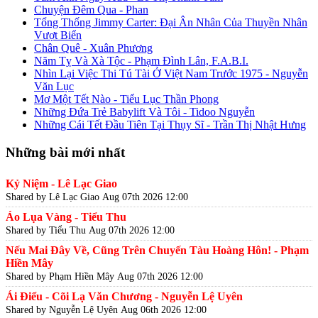
Chuyện Đêm Qua - Phan
Tổng Thống Jimmy Carter: Đại Ân Nhân Của Thuyền Nhân
Vượt Biển
Chân Quê - Xuân Phương
Năm Tỵ Và Xà Tộc - Phạm Đình Lân, F.A.B.I.
Nhìn Lại Việc Thi Tú Tài Ở Việt Nam Trước 1975 - Nguyễn
Văn Lục
Mơ Một Tết Nào - Tiểu Lục Thần Phong
Những Đứa Trẻ Babylift Và Tôi - Tidoo Nguyễn
Những Cái Tết Đầu Tiên Tại Thụy Sĩ - Trần Thị Nhật Hưng
Những bài mới nhất
Kỷ Niệm - Lê Lạc Giao
Shared by Lê Lạc Giao
Aug 07th 2026 12:00
Áo Lụa Vàng - Tiểu Thu
Shared by Tiểu Thu
Aug 07th 2026 12:00
Nếu Mai Đây Về, Cũng Trên Chuyến Tàu Hoàng Hôn! - Phạm
Hiền Mây
Shared by Phạm Hiền Mây
Aug 07th 2026 12:00
Ái Điểu - Cõi Lạ Văn Chương - Nguyễn Lệ Uyên
Shared by Nguyễn Lệ Uyên
Aug 06th 2026 12:00