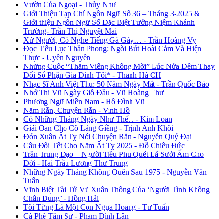
Vườn Của Ngoại - Thủy Như
Giới Thiệu Tạp Chí Ngôn Ngữ Số 36 – Tháng 3-2025 &
Giới thiệu Ngôn Ngữ Số Đặc Biệt Tưởng Niệm Khánh
Trường- Trần Thị Nguyệt Mai
Xứ Người, Có Nghe Tiếng Gà Gáy… - Trần Hoàng Vy
Đọc Tiểu Lục Thần Phong: Ngòi Bút Hoài Cảm Và Hiện
Thực - Uyên Nguyên
Những Cuộc “Thăm Viếng Không Mời” Lúc Nửa Đêm Thay
Đổi Số Phận Gia Đình Tôi* - Thanh Hà CH
Nhạc Sĩ Anh Việt Thu: 50 Năm Ngày Mất - Trần Quốc Bảo
Nhớ Thi Vũ Ngày Giỗ Đầu - Vũ Hoàng Thư
Phương Ngữ Miền Nam - Hồ Đình Vũ
Năm Rắn, Chuyện Rắn - Vinh Hồ
Có Những Tháng Ngày Như Thế... - Kim Loan
Giải Oan Cho Cô Láng Giềng - Trịnh Anh Khôi
Đón Xuân Ất Tỵ Nói Chuyện Rắn - Nguyễn Quý Đại
Câu Đối Tết Cho Năm Ất Tỵ 2025 - Đỗ Chiêu Đức
Trần Trung Đạo – Người Tiều Phu Quét Lá Sưởi Ấm Cho
Đời - Hai Trầu Lương Thư Trung
Những Ngày Tháng Không Quên Sau 1975 - Nguyễn Văn
Tuấn
Vĩnh Biệt Tài Tử Vũ Xuân Thông Của ‘Người Tình Không
Chân Dung’ - Hồng Hải
Tôi Từng Là Một Con Ngựa Hoang - Tư Tuấn
Cà Phê Tâm Sự - Phạm Đình Lân