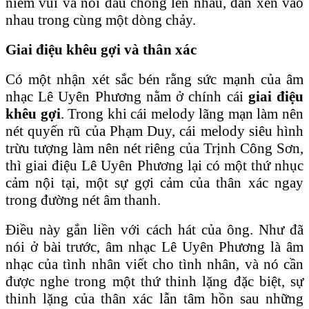
niềm vui và nỗi đau chồng lên nhau, đan xen vào
nhau trong cùng một dòng chảy.
Giai điệu khêu gợi và thân xác
Có một nhận xét sắc bén rằng sức mạnh của âm
nhạc Lê Uyên Phương nằm ở chính cái
giai điệu
khêu gợi
. Trong khi cái melody lãng mạn làm nên
nét quyến rũ của Phạm Duy, cái melody siêu hình
trừu tượng làm nên nét riêng của Trịnh Công Sơn,
thì giai điệu Lê Uyên Phương lại có một thứ nhục
cảm nội tại, một sự gợi cảm của thân xác ngay
trong đường nét âm thanh.
Điều này gắn liền với cách hát của ông. Như đã
nói ở bài trước, âm nhạc Lê Uyên Phương là âm
nhạc của tình nhân viết cho tình nhân, và nó cần
được nghe trong một thứ thinh lặng đặc biệt, sự
thinh lặng của thân xác lẫn tâm hồn sau những