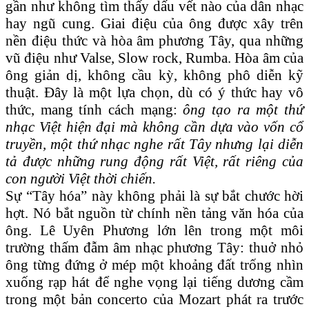
gần như không tìm thấy dấu vết nào của dân nhạc
hay ngũ cung. Giai điệu của ông được xây trên
nền điệu thức và hòa âm phương Tây, qua những
vũ điệu như Valse, Slow rock, Rumba. Hòa âm của
ông giản dị, không cầu kỳ, không phô diễn kỹ
thuật. Đây là một lựa chọn, dù có ý thức hay vô
thức, mang tính cách mạng:
ông tạo ra một thứ
nhạc Việt hiện đại mà không cần dựa vào vốn cổ
truyền, một thứ nhạc nghe rất Tây nhưng lại diễn
tả được những rung động rất Việt, rất riêng của
con người Việt thời chiến.
Sự “Tây hóa” này không phải là sự bắt chước hời
hợt. Nó bắt nguồn từ chính nền tảng văn hóa của
ông. Lê Uyên Phương lớn lên trong một môi
trường thấm đẫm âm nhạc phương Tây: thuở nhỏ
ông từng đứng ở mép một khoảng đất trống nhìn
xuống rạp hát để nghe vọng lại tiếng dương cầm
trong một bản concerto của Mozart phát ra trước