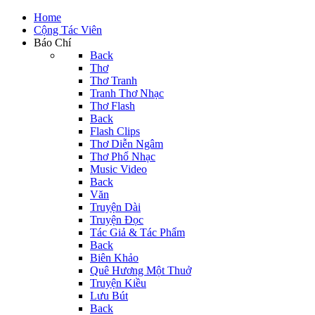
Home
Cộng Tác Viên
Báo Chí
Back
Thơ
Thơ Tranh
Tranh Thơ Nhạc
Thơ Flash
Back
Flash Clips
Thơ Diễn Ngâm
Thơ Phổ Nhạc
Music Video
Back
Văn
Truyện Dài
Truyện Đọc
Tác Giả & Tác Phẩm
Back
Biên Khảo
Quê Hương Một Thuở
Truyện Kiều
Lưu Bút
Back