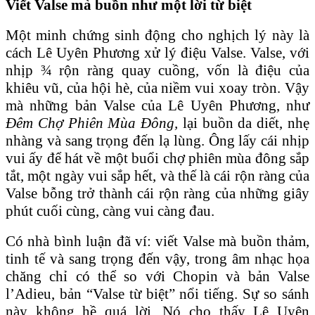
Viết Valse mà buồn như một lời từ biệt
Một minh chứng sinh động cho nghịch lý này là
cách Lê Uyên Phương xử lý điệu Valse. Valse, với
nhịp ¾ rộn ràng quay cuồng, vốn là điệu của
khiêu vũ, của hội hè, của niềm vui xoay tròn. Vậy
mà những bản Valse của Lê Uyên Phương, như
Đêm Chợ Phiên Mùa Đông,
lại buồn da diết, nhẹ
nhàng và sang trọng đến lạ lùng. Ông lấy cái nhịp
vui ấy để hát về một buổi chợ phiên mùa đông sắp
tắt, một ngày vui sắp hết, và thế là cái rộn ràng của
Valse bỗng trở thành cái rộn ràng của những giây
phút cuối cùng, càng vui càng đau.
Có nhà bình luận đã ví: viết Valse mà buồn thảm,
tinh tế và sang trọng đến vậy, trong âm nhạc họa
chăng chỉ có thể so với Chopin và bản Valse
l’Adieu, bản “Valse từ biệt” nổi tiếng. Sự so sánh
này không hề quá lời. Nó cho thấy Lê Uyên