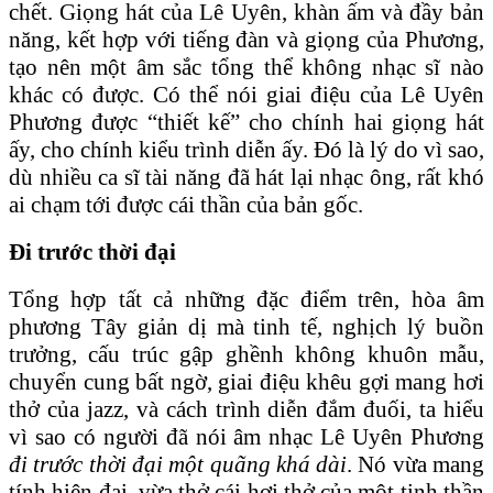
chết. Giọng hát của Lê Uyên, khàn ấm và đầy bản
năng, kết hợp với tiếng đàn và giọng của Phương,
tạo nên một âm sắc tổng thể không nhạc sĩ nào
khác có được. Có thể nói giai điệu của Lê Uyên
Phương được “thiết kế” cho chính hai giọng hát
ấy, cho chính kiểu trình diễn ấy. Đó là lý do vì sao,
dù nhiều ca sĩ tài năng đã hát lại nhạc ông, rất khó
ai chạm tới được cái thần của bản gốc.
Đi trước thời đại
Tổng hợp tất cả những đặc điểm trên, hòa âm
phương Tây giản dị mà tinh tế, nghịch lý buồn
trưởng, cấu trúc gập ghềnh không khuôn mẫu,
chuyển cung bất ngờ, giai điệu khêu gợi mang hơi
thở của jazz, và cách trình diễn đắm đuối, ta hiểu
vì sao có người đã nói âm nhạc Lê Uyên Phương
đi trước thời đại một quãng khá dài
. Nó vừa mang
tính hiện đại, vừa thở cái hơi thở của một tinh thần