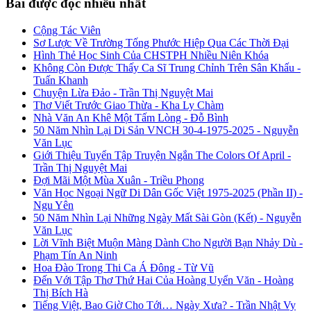
Bài được đọc nhiều nhất
Cộng Tác Viên
Sơ Lược Về Trường Tống Phước Hiệp Qua Các Thời Đại
Hình Thẻ Học Sinh Của CHSTPH Nhiều Niên Khóa
Không Còn Được Thấy Ca Sĩ Trung Chỉnh Trên Sân Khấu -
Tuấn Khanh
Chuyện Lừa Đảo - Trần Thị Nguyệt Mai
Thơ Viết Trước Giao Thừa - Kha Ly Chàm
Nhà Văn An Khê Một Tấm Lòng - Đỗ Bình
50 Năm Nhìn Lại Di Sản VNCH 30-4-1975-2025 - Nguyễn
Văn Lục
Giới Thiệu Tuyển Tập Truyện Ngắn The Colors Of April -
Trần Thị Nguyệt Mai
Đợi Mãi Một Mùa Xuân - Triều Phong
Văn Học Ngoại Ngữ Di Dân Gốc Việt 1975-2025 (Phần II) -
Ngu Yên
50 Năm Nhìn Lại Những Ngày Mất Sài Gòn (Kết) - Nguyễn
Văn Lục
Lời Vĩnh Biệt Muộn Màng Dành Cho Người Bạn Nhảy Dù -
Phạm Tín An Ninh
Hoa Đào Trong Thi Ca Á Đông - Từ Vũ
Đến Với Tập Thơ Thứ Hai Của Hoàng Uyển Văn - Hoàng
Thị Bích Hà
Tiếng Việt, Bao Giờ Cho Tới… Ngày Xưa? - Trần Nhật Vy