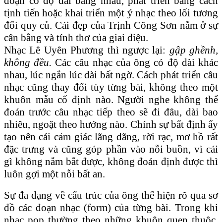
đoạn có độ dài bằng nhau, phát triển bằng cách
tịnh tiến hoặc khai triển một ý nhạc theo lối tương
đối quy củ. Cái đẹp của Trịnh Công Sơn nằm ở sự
cân bằng và tính thơ của giai điệu.
Nhạc Lê Uyên Phương thì ngược lại:
gập ghềnh,
không đều.
Các câu nhạc của ông có độ dài khác
nhau, lúc ngắn lúc dài bất ngờ. Cách phát triển câu
nhạc cũng thay đổi tùy từng bài, không theo một
khuôn mẫu cố định nào. Người nghe không thể
đoán trước câu nhạc tiếp theo sẽ đi đâu, dài bao
nhiêu, ngoặt theo hướng nào. Chính sự bất định ấy
tạo nên cái cảm giác lãng đãng, rời rạc, mơ hồ rất
đặc trưng và cũng góp phần vào nỗi buồn, vì cái
gì không nắm bắt được, không đoán định được thì
luôn gợi một nỗi bất an.
Sự đa dạng về cấu trúc của ông thể hiện rõ qua sơ
đồ các đoạn nhạc (form) của từng bài. Trong khi
nhạc pop thường theo những khuôn quen thuộc,