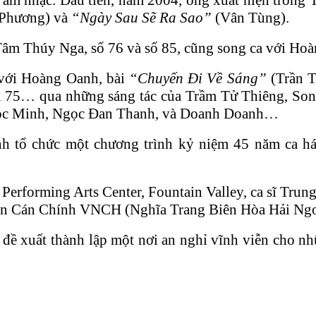
ấu âm nhạc. Đầu tiên, năm 2004, ông xuất hiện trong
 Phương) và
“Ngày Sau Sẽ Ra Sao”
(Vân Tùng).
Tâm Thúy Nga, số 76 và số 85, cũng song ca với Ho
 với Hoàng Oanh, bài
“Chuyến Đi Về Sáng”
(Trần T
, và 75… qua những sáng tác của Trầm Tử Thiêng, 
gọc Minh, Ngọc Đan Thanh, và Doanh Doanh…
h tổ chức một chương trình kỷ niệm 45 năm ca há
Performing Arts Center, Fountain Valley, ca sĩ Tru
uân Cán Chính VNCH (Nghĩa Trang Biên Hòa Hải Ngo
ề xuất thành lập một nơi an nghỉ vĩnh viễn cho nh