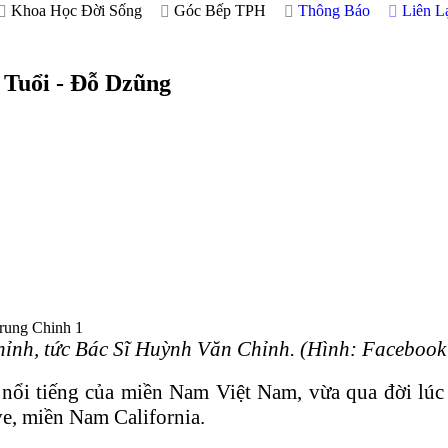
Khoa Học Đời Sống
Góc Bếp TPH
Thông Báo
Liên L
 Tuổi - Đỗ Dzũng
hỉnh, tức Bác Sĩ Huỳnh Văn Chỉnh. (Hình: Faceboo
ổi tiếng của miền Nam Việt Nam, vừa qua đời lúc 9
e, miền Nam California.