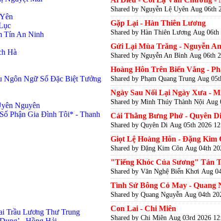
Shared by Nguyễn Lệ Uyên
Aug 06th 
 Yên
Gặp Lại - Hàn Thiên Lương
 Lục
Shared by Hàn Thiên Lương
Aug 06th
̣m Tín An Ninh
Gửi Lại Mùa Trăng - Nguyễn An
ch Hà
Shared by Nguyễn An Bình
Aug 06th 2
Hoàng Hôn Trên Biển Vắng - P
ệu Ngôn Ngữ Số Đặc Biệt Tưởng
Shared by Phạm Quang Trung
Aug 05t
Ngày Sau Nối Lại Ngày Xưa - 
Shared by Minh Thúy Thành Nội
Aug 
 Uyên Nguyên
ố Phận Gia Đình Tôi* - Thanh
Cái Thằng Bưng Phở - Quyên D
Shared by Quyên Di
Aug 05th 2026 12
Giọt Lệ Hoàng Hôn - Đặng Kim
Shared by Đặng Kim Côn
Aug 04th 20
"Tiếng Khóc Của Sương" Tản Th
Shared by Văn Nghệ Biển Khơi
Aug 04
Tình Sử Bông Cỏ May - Quang 
Shared by Quang Nguyễn
Aug 04th 20
Con Lai - Chi Miên
ai Trầu Lương Thư Trung
Shared by Chi Miên
Aug 03rd 2026 12
Dung’ - Hồng Hải