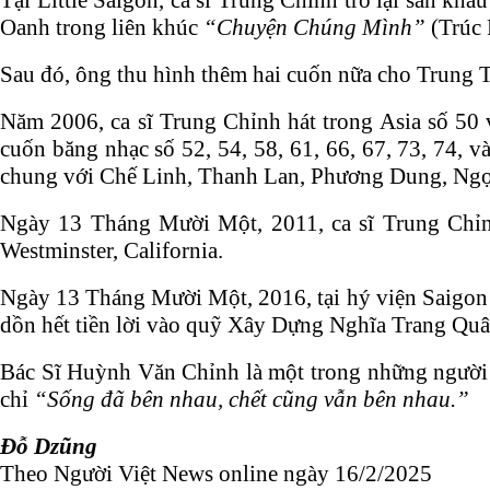
Tại Little Saigon, ca sĩ Trung Chỉnh trở lại sân kh
Oanh trong liên khúc
“Chuyện Chúng Mình”
(Trúc
Sau đó, ông thu hình thêm hai cuốn nữa cho Trung 
Năm 2006, ca sĩ Trung Chỉnh hát trong Asia số 50
cuốn băng nhạc số 52, 54, 58, 61, 66, 67, 73, 74
chung với Chế Linh, Thanh Lan, Phương Dung, N
Ngày 13 Tháng Mười Một, 2011, ca sĩ Trung Chỉn
Westminster, California.
Ngày 13 Tháng Mười Một, 2016, tại hý viện Saigon 
dồn hết tiền lời vào quỹ Xây Dựng Nghĩa Trang Q
Bác Sĩ Huỳnh Văn Chỉnh là một trong những người đ
chỉ
“Sống đã bên nhau, chết cũng vẫn bên nhau.”
Đỗ Dzũng
Theo Người Việt News online ngày 16/2/2025