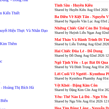
Tình Sầu - Huyền Kiêu
Shared by Huyền Kiêu
Aug 03rd 2026 
 Kiến Thiết
Ba Điều Về Kiệt Tấn - Nguyễn 
Shared by Nguyễn Văn Lục
Aug 03rd 
Những Chiếc Ghế Còn Bỏ Trống 
huyết Hiện Thực Và Nhân Đạo
Shared by Huỳnh Liễu Ngạn
Aug 02nd
Mai Thảo Và Hành Trình Đi Tìm
ỗ Kim Thêm
Shared by Liễu Trương
Aug 02nd 2026
Hai Chiếc Đũa Lẻ - Đỗ Dung
Shared by Đỗ Dung
Aug 02nd 2026 12
ục
Ngô Tịnh Yên – Lục Bát Đi Qua
Shared by Vũ Đình Trọng
Aug 01st 20
Lời Cuối Về Người - Kymthoa 
Shared by Kymthoa Phamthy
Aug 01st
c
Vệt Khói - Đặng Kim Côn
- Hoàng Thị Bích Hà
Shared by Đặng Kim Côn
Aug 01st 20
Yêu: Thế Nào Là Đủ - Ngu Yên
 Biển
Shared by Ngu Yên
Aug 01st 2026 12:
Hoa Tím Bằng Lăng - Nguyễn D