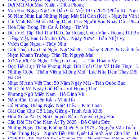
Đợi Mãi Một Mùa Xuân - Triều Phong
Văn Học Ngoại Ngữ Di Dân Gốc Việt 1975-2025 (Phần II) - Ngu
50 Năm Nhìn Lại Những Ngày Mất Sài Gòn (Kết) - Nguyễn Văn
Lời Vĩnh Biệt Muộn Màng Dành Cho Người Bạn Nhảy Dù - Pha
Hoa Đào Trong Thi Ca Á Đông - Từ Vũ
Đến Với Tập Thơ Thứ Hai Của Hoàng Uyển Văn - Hoàng Thị Bí
Tiếng Việt, Bao Giờ Cho Tới… Ngày Xưa? - Trần Nhật Vy
Vườn Của Ngoại - Thủy Như
Giới Thiệu Tạp Chí Ngôn Ngữ Số 36 – Tháng 3-2025 & Giới thi
Niệm Khánh Trường- Trần Thị Nguyệt Mai
Xứ Người, Có Nghe Tiếng Gà Gáy… - Trần Hoàng Vy
Đọc Tiểu Lục Thần Phong: Ngòi Bút Hoài Cảm Và Hiện Thực -
Những Cuộc “Thăm Viếng Không Mời” Lúc Nửa Đêm Thay Đổi S
Hà CH
Nhạc Sĩ Anh Việt Thu: 50 Năm Ngày Mất - Trần Quốc Bảo
Nhớ Thi Vũ Ngày Giỗ Đầu - Vũ Hoàng Thư
Phương Ngữ Miền Nam - Hồ Đình Vũ
Năm Rắn, Chuyện Rắn - Vinh Hồ
Có Những Tháng Ngày Như Thế... - Kim Loan
Giải Oan Cho Cô Láng Giềng - Trịnh Anh Khôi
Đón Xuân Ất Tỵ Nói Chuyện Rắn - Nguyễn Quý Đại
Câu Đối Tết Cho Năm Ất Tỵ 2025 - Đỗ Chiêu Đức
Những Ngày Tháng Không Quên Sau 1975 - Nguyễn Văn Tuấn
Trần Trung Đạo – Người Tiều Phu Quét Lá Sưởi Ấm Cho Đời - H
Vĩnh Biệt Tài Tử Vũ Xuân Thông Của ‘Người Tình Không Chân 