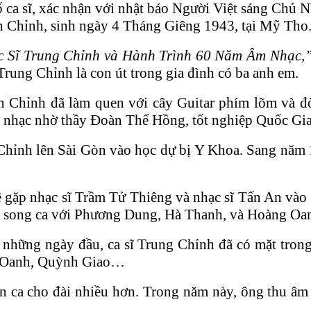
ca sĩ, xác nhận với nhật báo Người Việt sáng Chủ N
ăn Chỉnh, sinh ngày 4 Tháng Giêng 1943, tại Mỹ Tho
c Sĩ Trung Chỉnh và Hành Trình 60 Năm Âm Nhạc,
rung Chỉnh là con út trong gia đình có ba anh em.
Chỉnh đã làm quen với cây Guitar phím lõm và đờ
nhạc nhờ thầy Đoàn Thể Hồng, tốt nghiệp Quốc Gia
hỉnh lên Sài Gòn vào học dự bị Y Khoa. Sang năm 1
 gặp nhạc sĩ Trầm Tử Thiêng và nhạc sĩ Tấn An vào
át song ca với Phương Dung, Hà Thanh, và Hoàng Oa
 những ngày đầu, ca sĩ Trung Chỉnh đã có mặt tron
g Oanh, Quỳnh Giao…
n ca cho đài nhiều hơn. Trong năm này, ông thu â