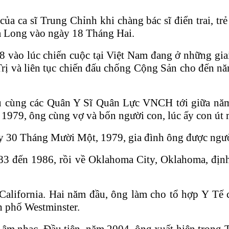
a ca sĩ Trung Chỉnh khi chàng bác sĩ điển trai, trẻ
a Long vào ngày 18 Tháng Hai.
 vào lúc chiến cuộc tại Việt Nam đang ở những gia
rị và liên tục chiến đấu chống Cộng Sản cho đến n
tù cùng các Quân Y Sĩ Quân Lực VNCH tới giữa năm
79, ông cùng vợ và bốn người con, lúc ấy con út mới
ày 30 Tháng Mười Một, 1979, gia đình ông được ngườ
983 đến 1986, rồi về Oklahoma City, Oklahoma, định
alifornia. Hai năm đầu, ông làm cho tổ hợp Y Tế 
h phố Westminster.