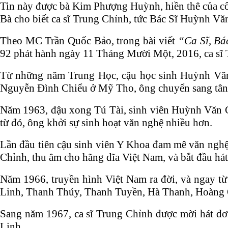
Tin này được bà Kim Phượng Huỳnh, hiền thê của cố 
Bà cho biết ca sĩ Trung Chỉnh, tức Bác Sĩ Huỳnh V
Theo MC Trần Quốc Bảo, trong bài viết
“Ca Sĩ, Bá
92 phát hành ngày 11 Tháng Mười Một, 2016, ca sĩ T
Từ những năm Trung Học, cậu học sinh Huỳnh Văn 
Nguyễn Đình Chiểu ở Mỹ Tho, ông chuyển sang tân 
Năm 1963, đậu xong Tú Tài, sinh viên Huỳnh Văn C
từ đó, ông khởi sự sinh hoạt văn nghệ nhiều hơn.
Lần đầu tiên cậu sinh viên Y Khoa đam mê văn nghệ
Chỉnh, thu âm cho hãng dĩa Việt Nam, và bắt đầu h
Năm 1966, truyền hình Việt Nam ra đời, và ngay từ
Linh, Thanh Thúy, Thanh Tuyền, Hà Thanh, Hoàn
Sang năm 1967, ca sĩ Trung Chỉnh được mời hát đơ
Linh.