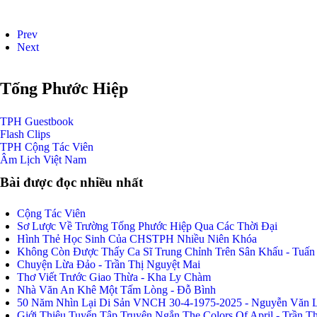
Prev
Next
Tống Phước Hiệp
TPH
Guestbook
Flash
Clips
TPH
Cộng Tác Viên
Âm Lịch
Việt Nam
Bài được đọc nhiều nhất
Cộng Tác Viên
Sơ Lược Về Trường Tống Phước Hiệp Qua Các Thời Đại
Hình Thẻ Học Sinh Của CHSTPH Nhiều Niên Khóa
Không Còn Được Thấy Ca Sĩ Trung Chỉnh Trên Sân Khấu - Tuấ
Chuyện Lừa Đảo - Trần Thị Nguyệt Mai
Thơ Viết Trước Giao Thừa - Kha Ly Chàm
Nhà Văn An Khê Một Tấm Lòng - Đỗ Bình
50 Năm Nhìn Lại Di Sản VNCH 30-4-1975-2025 - Nguyễn Văn 
Giới Thiệu Tuyển Tập Truyện Ngắn The Colors Of April - Trần T