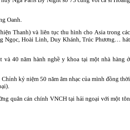
 Thúy Nga Paris By Night số 73 cùng với ca sĩ Hoàng
àng Oanh.
hiện Thanh) và liên tục thu hình cho Asia trong cá
Song Ngọc, Hoài Linh, Duy Khánh, Trúc Phương… hát
t và 40 năm hành nghề y khoa tại một nhà hàng ở
ng Chỉnh kỷ niệm 50 năm âm nhạc của mình đồng thời
ại).
ững quân cán chính VNCH tại hải ngoại với một tôn