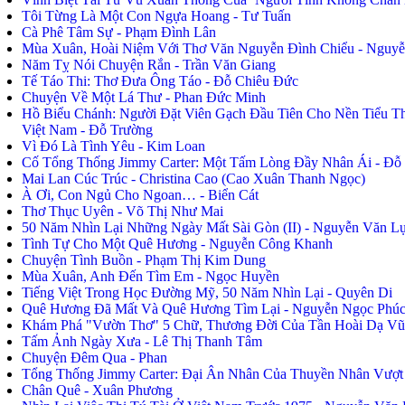
Tôi Từng Là Một Con Ngựa Hoang - Tư Tuấn
Cà Phê Tâm Sự - Phạm Đình Lân
Mùa Xuân, Hoài Niệm Với Thơ Văn Nguyễn Đình Chiểu - Nguyễn
Năm Tỵ Nói Chuyện Rắn - Trần Văn Giang
Tế Táo Thi: Thơ Đưa Ông Táo - Đỗ Chiêu Đức
Chuyện Về Một Lá Thư - Phan Đức Minh
Hồ Biểu Chánh: Người Đặt Viên Gạch Đầu Tiên Cho Nền Tiểu T
Việt Nam - Đỗ Trường
Vì Đó Là Tình Yêu - Kim Loan
Cố Tổng Thống Jimmy Carter: Một Tấm Lòng Đầy Nhân Ái - Đ
Mai Lan Cúc Trúc - Christina Cao (Cao Xuân Thanh Ngọc)
À Ơi, Con Ngủ Cho Ngoan… - Biển Cát
Thơ Thục Uyên - Võ Thị Như Mai
50 Năm Nhìn Lại Những Ngày Mất Sài Gòn (II) - Nguyễn Văn L
Tình Tự Cho Một Quê Hương - Nguyễn Công Khanh
Chuyện Tình Buồn - Phạm Thị Kim Dung
Mùa Xuân, Anh Đến Tìm Em - Ngọc Huyền
Tiếng Việt Trong Học Đường Mỹ, 50 Năm Nhìn Lại - Quyên Di
Quê Hương Đã Mất Và Quê Hương Tìm Lại - Nguyễn Ngọc Phú
Khám Phá "Vườn Thơ" 5 Chữ, Thương Đời Của Tần Hoài Dạ Vũ 
Tấm Ảnh Ngày Xưa - Lê Thị Thanh Tâm
Chuyện Đêm Qua - Phan
Tổng Thống Jimmy Carter: Đại Ân Nhân Của Thuyền Nhân Vượt
Chân Quê - Xuân Phương