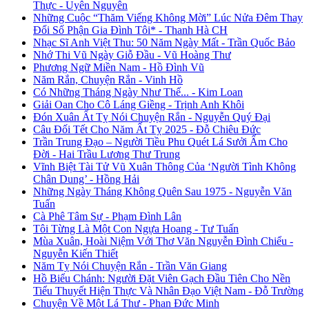
Thực - Uyên Nguyên
Những Cuộc “Thăm Viếng Không Mời” Lúc Nửa Đêm Thay
Đổi Số Phận Gia Đình Tôi* - Thanh Hà CH
Nhạc Sĩ Anh Việt Thu: 50 Năm Ngày Mất - Trần Quốc Bảo
Nhớ Thi Vũ Ngày Giỗ Đầu - Vũ Hoàng Thư
Phương Ngữ Miền Nam - Hồ Đình Vũ
Năm Rắn, Chuyện Rắn - Vinh Hồ
Có Những Tháng Ngày Như Thế... - Kim Loan
Giải Oan Cho Cô Láng Giềng - Trịnh Anh Khôi
Đón Xuân Ất Tỵ Nói Chuyện Rắn - Nguyễn Quý Đại
Câu Đối Tết Cho Năm Ất Tỵ 2025 - Đỗ Chiêu Đức
Trần Trung Đạo – Người Tiều Phu Quét Lá Sưởi Ấm Cho
Đời - Hai Trầu Lương Thư Trung
Vĩnh Biệt Tài Tử Vũ Xuân Thông Của ‘Người Tình Không
Chân Dung’ - Hồng Hải
Những Ngày Tháng Không Quên Sau 1975 - Nguyễn Văn
Tuấn
Cà Phê Tâm Sự - Phạm Đình Lân
Tôi Từng Là Một Con Ngựa Hoang - Tư Tuấn
Mùa Xuân, Hoài Niệm Với Thơ Văn Nguyễn Đình Chiểu -
Nguyễn Kiến Thiết
Năm Tỵ Nói Chuyện Rắn - Trần Văn Giang
Hồ Biểu Chánh: Người Đặt Viên Gạch Đầu Tiên Cho Nền
Tiểu Thuyết Hiện Thực Và Nhân Đạo Việt Nam - Đỗ Trường
Chuyện Về Một Lá Thư - Phan Đức Minh