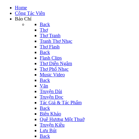
Home
Cộng Tác Viên
Báo Chí
Back
Thơ
Thơ Tranh
Tranh Thơ Nhạc
Thơ Flash
Back
Flash Clips
Thơ Diễn Ngâm
Thơ Phổ Nhạc
Music Video
Back
Văn
Truyện Dài
Truyện Đọc
Tác Giả & Tác Phẩm
Back
Biên Khảo
Quê Hương Một Thuở
Truyện Kiều
Lưu Bút
Back