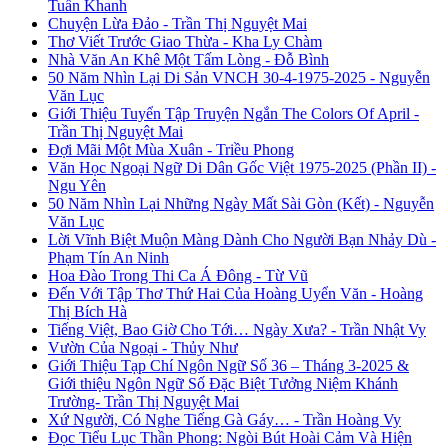
Tuấn Khanh
Chuyện Lừa Đảo - Trần Thị Nguyệt Mai
Thơ Viết Trước Giao Thừa - Kha Ly Chàm
Nhà Văn An Khê Một Tấm Lòng - Đỗ Bình
50 Năm Nhìn Lại Di Sản VNCH 30-4-1975-2025 - Nguyễn
Văn Lục
Giới Thiệu Tuyển Tập Truyện Ngắn The Colors Of April -
Trần Thị Nguyệt Mai
Đợi Mãi Một Mùa Xuân - Triều Phong
Văn Học Ngoại Ngữ Di Dân Gốc Việt 1975-2025 (Phần II) -
Ngu Yên
50 Năm Nhìn Lại Những Ngày Mất Sài Gòn (Kết) - Nguyễn
Văn Lục
Lời Vĩnh Biệt Muộn Màng Dành Cho Người Bạn Nhảy Dù -
Phạm Tín An Ninh
Hoa Đào Trong Thi Ca Á Đông - Từ Vũ
Đến Với Tập Thơ Thứ Hai Của Hoàng Uyển Văn - Hoàng
Thị Bích Hà
Tiếng Việt, Bao Giờ Cho Tới… Ngày Xưa? - Trần Nhật Vy
Vườn Của Ngoại - Thủy Như
Giới Thiệu Tạp Chí Ngôn Ngữ Số 36 – Tháng 3-2025 &
Giới thiệu Ngôn Ngữ Số Đặc Biệt Tưởng Niệm Khánh
Trường- Trần Thị Nguyệt Mai
Xứ Người, Có Nghe Tiếng Gà Gáy… - Trần Hoàng Vy
Đọc Tiểu Lục Thần Phong: Ngòi Bút Hoài Cảm Và Hiện