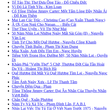
Tế Táo Thi: Thơ Đưa Ông Táo - Đỗ Chiêu Đức
Vì Đó Là Tình Yêu - Kim Loan
Cố Tổng Thống Jimmy Carter: Một Tấm Lòng Đầy Nhân Ái
- Đỗ Kim Thêm
Mai Lan Cúc Trúc - Christina Cao (Cao Xuân Thanh Ngọc)
À Ơi, Con Ngủ Cho Ngoan… - Biển Cát
Thơ Thục Uyên - Võ Thị Như Mai
50 Năm Nhìn Lại Những Ngày Mất Sài Gòn (II) - Nguyễn
Văn Lục
Tình Tự Cho Một Quê Hương - Nguyễn Công Khanh
Chuyện Tình Buồn - Phạm Thị Kim Dung
Mùa Xuân, Anh Đến Tìm Em - Ngọc Huyền
Tiếng Việt Trong Học Đường Mỹ, 50 Năm Nhìn Lại - Quyên
Di
Khám Phá "Vườn Thơ" 5 Chữ, Thương Đời Của Tần Hoài
Dạ Vũ - Hoàng Thị Bích Hà
Quê Hương Đã Mất Và Quê Hương Tìm Lại - Nguyễn Ngọc
Phúc
Tấm Ảnh Ngày Xưa - Lê Thị Thanh Tâm
Chuyện Đêm Qua - Phan
Tổng Thống Jimmy Carter: Đại Ân Nhân Của Thuyền Nhân
Vượt Biển
Chân Quê - Xuân Phương
Năm Tỵ Và Xà Tộc - Phạm Đình Lân, F.A.B.I.
Nhìn Lại Việc Thi Tú Tài Ở Việt Nam Trước 1975 - Nguyễn