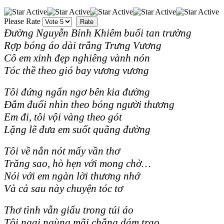
Please Rate
Đư
ờng Nguyễn Bỉnh Khiêm buổi tan trường
Rợp bóng áo dài trắng Trưng Vương
Cô em xinh đẹp nghiêng vành nón
Tóc thề theo gió bay vương vương
Tôi đứng ngẩn ngơ bên kia đường
Đắm đuối nhìn theo bóng người thương
Em đi, tôi vội vàng theo gót
Lặng lẽ đưa em suốt quãng đường
Tôi về nắn nót mấy vần thơ
Trăng sao, hò hẹn với mong chờ…
Nói với em ngàn lời thương nhớ
Và cả sau này chuyện tóc tơ
Thơ tình vẫn giấu trong túi áo
Tôi ngại ngùng mãi chẳng dám trao