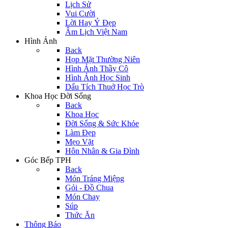
Lịch Sử
Vui Cười
Lời Hay Ý Đẹp
Âm Lịch Việt Nam
Hình Ảnh
Back
Họp Mặt Thường Niên
Hình Ảnh Thầy Cô
Hình Ảnh Học Sinh
Dấu Tích Thuở Học Trò
Khoa Học Đời Sống
Back
Khoa Học
Đời Sống & Sức Khỏe
Làm Đẹp
Mẹo Vặt
Hôn Nhân & Gia Đình
Góc Bếp TPH
Back
Món Tráng Miệng
Gỏi - Đồ Chua
Món Chay
Súp
Thức Ăn
Thông Báo