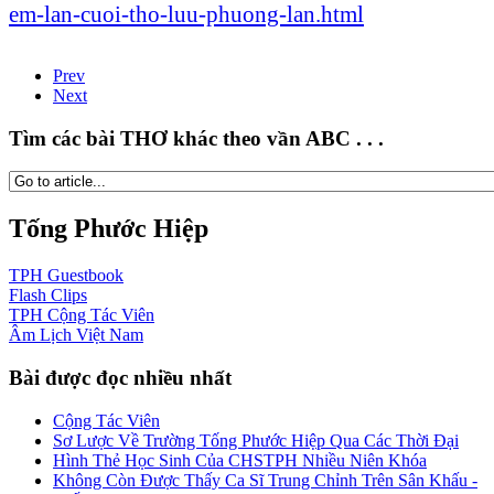
em-lan-cuoi-tho-luu-phuong-lan.html
Prev
Next
Tìm các bài THƠ khác theo vần ABC . . .
Tống Phước Hiệp
TPH
Guestbook
Flash
Clips
TPH
Cộng Tác Viên
Âm Lịch
Việt Nam
Bài được đọc nhiều nhất
Cộng Tác Viên
Sơ Lược Về Trường Tống Phước Hiệp Qua Các Thời Đại
Hình Thẻ Học Sinh Của CHSTPH Nhiều Niên Khóa
Không Còn Được Thấy Ca Sĩ Trung Chỉnh Trên Sân Khấu -