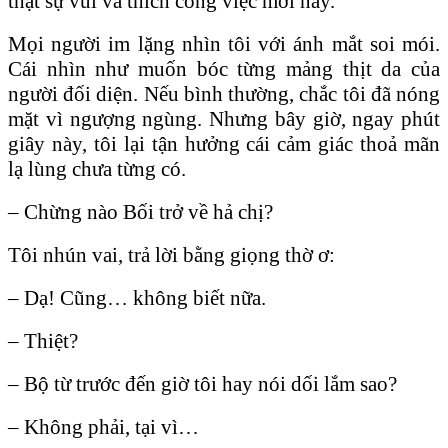
thật sự vui và thích công việc mới này.
Mọi người im lặng nhìn tôi với ánh mắt soi mói.
Cái nhìn như muốn bóc từng mảng thịt da của
người đối diện. Nếu bình thường, chắc tôi đã nóng
mặt vì ngượng ngùng. Nhưng bây giờ, ngay phút
giây này, tôi lại tận hưởng cái cảm giác thoả mãn
lạ lùng chưa từng có.
– Chừng nào Bối trở về hả chị?
Tôi nhún vai, trả lời bằng giọng thờ ơ:
– Dạ! Cũng… không biết nữa.
– Thiệt?
– Bộ từ trước đến giờ tôi hay nói dối lắm sao?
– Không phải, tại vì…