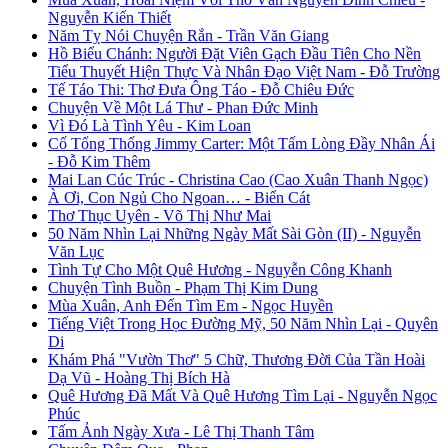
Nguyễn Kiến Thiết
Năm Tỵ Nói Chuyện Rắn - Trần Văn Giang
Hồ Biểu Chánh: Người Đặt Viên Gạch Đầu Tiên Cho Nền
Tiểu Thuyết Hiện Thực Và Nhân Đạo Việt Nam - Đỗ Trường
Tế Táo Thi: Thơ Đưa Ông Táo - Đỗ Chiêu Đức
Chuyện Về Một Lá Thư - Phan Đức Minh
Vì Đó Là Tình Yêu - Kim Loan
Cố Tổng Thống Jimmy Carter: Một Tấm Lòng Đầy Nhân Ái
- Đỗ Kim Thêm
Mai Lan Cúc Trúc - Christina Cao (Cao Xuân Thanh Ngọc)
À Ơi, Con Ngủ Cho Ngoan… - Biển Cát
Thơ Thục Uyên - Võ Thị Như Mai
50 Năm Nhìn Lại Những Ngày Mất Sài Gòn (II) - Nguyễn
Văn Lục
Tình Tự Cho Một Quê Hương - Nguyễn Công Khanh
Chuyện Tình Buồn - Phạm Thị Kim Dung
Mùa Xuân, Anh Đến Tìm Em - Ngọc Huyền
Tiếng Việt Trong Học Đường Mỹ, 50 Năm Nhìn Lại - Quyên
Di
Khám Phá "Vườn Thơ" 5 Chữ, Thương Đời Của Tần Hoài
Dạ Vũ - Hoàng Thị Bích Hà
Quê Hương Đã Mất Và Quê Hương Tìm Lại - Nguyễn Ngọc
Phúc
Tấm Ảnh Ngày Xưa - Lê Thị Thanh Tâm