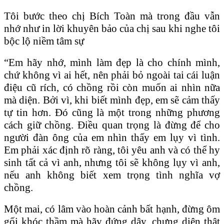
Tôi bước theo chị Bích Toàn mà trong đầu vẫn
nhớ như in lời khuyên bảo của chị sau khi nghe tôi
bộc lộ niềm tâm sự
“Em hãy nhớ, mình làm đẹp là cho chính mình,
chứ không vì ai hết, nên phải bỏ ngoài tai cái luận
điệu cũ rích, có chồng rồi còn muốn ai nhìn nữa
mà diện. Bởi vì, khi biết mình đẹp, em sẽ cảm thấy
tự tin hơn.
Ðó cũng là một trong những phương
cách giữ chồng. Ðiều quan trọng là đừng để cho
người đàn ông của em nhìn thấy em lụy vì tình.
Em phải xác định rõ ràng, tôi yêu anh và có thể hy
sinh tất cả vì anh, nhưng tôi sẽ không lụy vì anh,
nếu anh không biết xem trọng tình nghĩa vợ
chồng.
Một mai, có lâm vào hoàn cảnh bất hạnh, đừng ôm
gối khóc thầm mà hãy đứng dậy, chưng diện thật