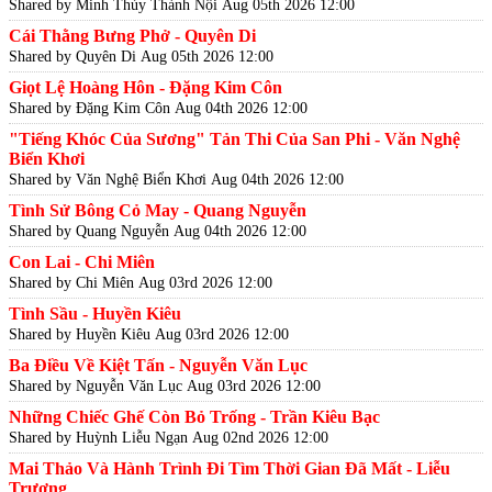
Shared by Minh Thúy Thành Nội
Aug 05th 2026 12:00
Cái Thằng Bưng Phở - Quyên Di
Shared by Quyên Di
Aug 05th 2026 12:00
Giọt Lệ Hoàng Hôn - Đặng Kim Côn
Shared by Đặng Kim Côn
Aug 04th 2026 12:00
"Tiếng Khóc Của Sương" Tản Thi Của San Phi - Văn Nghệ
Biển Khơi
Shared by Văn Nghệ Biển Khơi
Aug 04th 2026 12:00
Tình Sử Bông Cỏ May - Quang Nguyễn
Shared by Quang Nguyễn
Aug 04th 2026 12:00
Con Lai - Chi Miên
Shared by Chi Miên
Aug 03rd 2026 12:00
Tình Sầu - Huyền Kiêu
Shared by Huyền Kiêu
Aug 03rd 2026 12:00
Ba Điều Về Kiệt Tấn - Nguyễn Văn Lục
Shared by Nguyễn Văn Lục
Aug 03rd 2026 12:00
Những Chiếc Ghế Còn Bỏ Trống - Trần Kiêu Bạc
Shared by Huỳnh Liễu Ngạn
Aug 02nd 2026 12:00
Mai Thảo Và Hành Trình Đi Tìm Thời Gian Đã Mất - Liễu
Trương