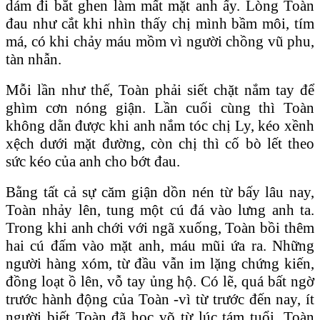
dám đi bắt ghen làm mất mặt anh ấy. Lòng Toàn
đau như cắt khi nhìn thấy chị mình bầm môi, tím
má, có khi chảy máu mồm vì người chồng vũ phu,
tàn nhẫn.
Mỗi lần như thế, Toàn phải siết chặt nắm tay để
ghìm cơn nóng giận. Lần cuối cùng thì Toàn
không dằn được khi anh nắm tóc chị Ly, kéo xềnh
xệch dưới mặt đường, còn chị thì cố bò lết theo
sức kéo của anh cho bớt đau.
Bằng tất cả sự căm giận dồn nén từ bấy lâu nay,
Toàn nhảy lên, tung một cú đá vào lưng anh ta.
Trong khi anh chới với ngã xuống, Toàn bồi thêm
hai cú đấm vào mặt anh, máu mũi ứa ra. Những
người hàng xóm, từ đầu vẫn im lặng chứng kiến,
đồng loạt ồ lên, vỗ tay ủng hộ. Có lẽ, quá bất ngờ
trước hành động của Toàn -vì từ trước đến nay, ít
người biết Toàn đã học võ từ lúc tám tuổi,
Toàn