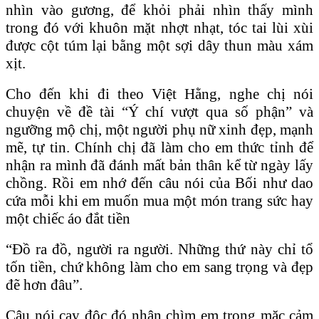
nhìn vào gương, để khỏi phải nhìn thấy mình
trong đó với khuôn mặt nhợt nhạt, tóc tai lùi xùi
được cột túm lại bằng một sợi dây thun màu xám
xịt.
Cho đến khi đi theo Việt Hằng, nghe chị nói
chuyện về đề tài “Ý chí vượt qua số phận” và
ngưỡng mộ chị, một người phụ nữ xinh đẹp, mạnh
mẽ, tự tin. Chính chị đã làm cho em thức tỉnh để
nhận ra mình đã đánh mất bản thân kể từ ngày lấy
chồng. Rồi em nhớ đến câu nói của Bối như dao
cứa mỗi khi em muốn mua một món trang sức hay
một chiếc áo đắt tiền
“Ðồ ra đồ, người ra người.
Những thứ này chỉ tổ
tốn tiền, chứ không làm cho em sang trọng và đẹp
đẽ hơn đâu”.
Câu nói cay độc đó nhận chìm em trong mặc cảm