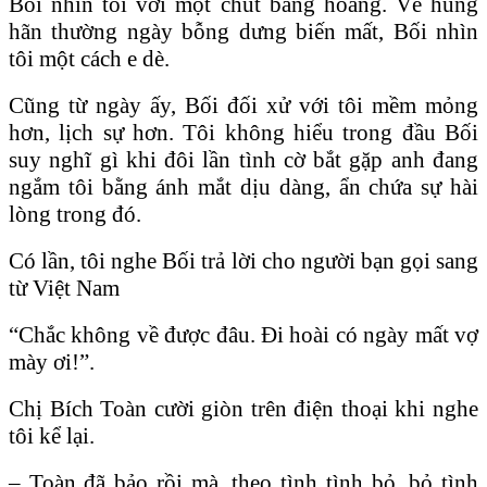
Bối nhìn tôi với một chút bàng hoàng. Vẻ hung
hãn thường ngày bỗng dưng biến mất, Bối nhìn
tôi một cách e dè.
Cũng từ ngày ấy, Bối đối xử với tôi mềm mỏng
hơn, lịch sự hơn. Tôi không hiểu trong đầu Bối
suy nghĩ gì khi đôi lần tình cờ bắt gặp anh đang
ngắm tôi bằng ánh mắt dịu dàng, ẩn chứa sự hài
lòng trong đó.
Có lần, tôi nghe Bối trả lời cho người bạn gọi sang
từ Việt Nam
“Chắc không về được đâu. Ði hoài có ngày mất vợ
mày ơi!”.
Chị Bích Toàn cười giòn trên điện thoại khi nghe
tôi kể lại.
– Toàn đã bảo rồi mà, theo tình tình bỏ, bỏ tình