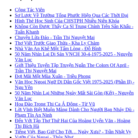
Cộng Tác Viên
Sơ Lược Về Trường Tống Phước Hiệp Qua Các Thời Đại
Hình Thẻ Học Sinh Của CHSTPH Nhiều Niên Khóa
Không Còn Được Thấy Ca Sĩ Trung Chỉnh Trên Sân Khấu -
Tuấn Khanh
Chuyện Lừa Đảo - Trần Thị Nguyệt Mai
Thơ Viết Trước Giao Thừa - Kha Ly Chàm
Nhà Văn An Khê Một Tấm Lòng - Đỗ Bình
50 Năm Nhìn Lại Di Sản VNCH 30-4-1975-2025 - Nguyễn
Văn Lục
Giới Thiệu Tuyển Tập Truyện Ngắn The Colors Of April -
Trần Thị Nguyệt Mai
Đợi Mãi Một Mùa Xuân - Triều Phong
Văn Học Ngoại Ngữ Di Dân Gốc Việt 1975-2025 (Phần II) -
Ngu Yên
50 Năm Nhìn Lại Những Ngày Mất Sài Gòn (Kết) - Nguyễn
Văn Lục
Hoa Đào Trong Thi Ca Á Đông - Từ Vũ
Lời Vĩnh Biệt Muộn Màng Dành Cho Người Bạn Nhảy Dù -
Phạm Tín An Ninh
Đến Với Tập Thơ Thứ Hai Của Hoàng Uyển Văn - Hoàng
Thị Bích Hà
Tiếng Việt, Bao Giờ Cho Tới… Ngày Xưa? - Trần Nhật Vy
Vườn Của Ngoại - Thủy Như