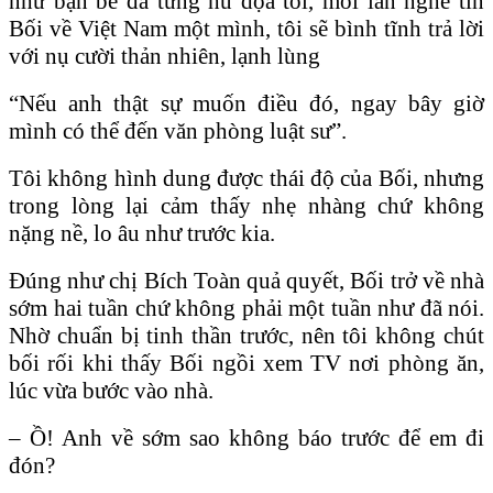
như bạn bè đã từng hù dọa tôi, mỗi lần nghe tin
Bối về Việt Nam một mình, tôi sẽ bình tĩnh trả lời
với nụ cười thản nhiên, lạnh lùng
“Nếu anh thật sự muốn điều đó, ngay bây giờ
mình có thể đến văn phòng luật sư”.
Tôi không hình dung được thái độ của Bối, nhưng
trong lòng lại cảm thấy nhẹ nhàng chứ không
nặng nề, lo âu như trước kia.
Ðúng như chị Bích Toàn quả quyết, Bối trở về nhà
sớm hai tuần chứ không phải một tuần như đã nói.
Nhờ chuẩn bị tinh thần trước, nên tôi không chút
bối rối khi thấy Bối ngồi xem TV nơi phòng ăn,
lúc vừa bước vào nhà.
– Ồ! Anh về sớm sao không báo trước để em đi
đón?