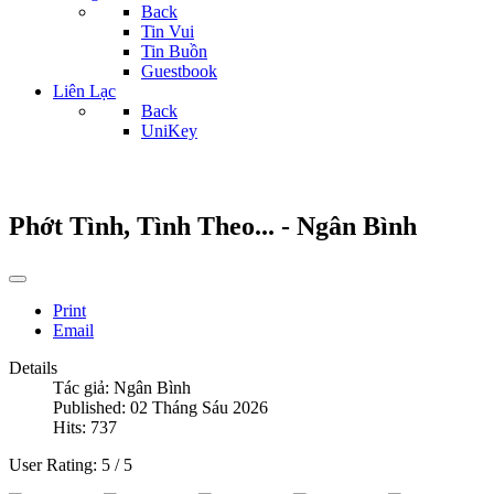
Back
Tin Vui
Tin Buồn
Guestbook
Liên Lạc
Back
UniKey
Phớt Tình, Tình Theo... - Ngân Bình
Print
Email
Details
Tác giả:
Ngân Bình
Published: 02 Tháng Sáu 2026
Hits: 737
User Rating:
5
/
5