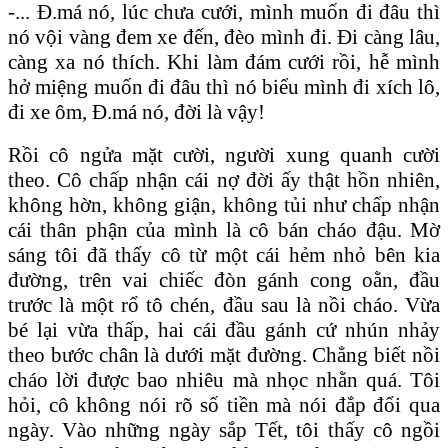
-... Đ.má nó, lúc chưa cưới, mình muốn đi đâu thì
nó vội vàng đem xe đến, đèo mình đi. Đi càng lâu,
càng xa nó thích. Khi làm đám cưới rồi, hễ mình
hở miệng muốn đi đâu thì nó biểu mình đi xích lô,
đi xe ôm, Đ.má nó, đời là vậy!
Rồi cô ngửa mặt cười, người xung quanh cười
theo. Cô chấp nhận cái nợ đời ấy thật hồn nhiên,
không hờn, không giận, không tủi như chấp nhận
cái thân phận của mình là cô bán cháo đậu. Mờ
sáng tôi đã thấy cô từ một cái hẻm nhỏ bên kia
đường, trên vai chiếc đòn gánh cong oằn, đầu
trước là một rổ tô chén, đầu sau là nồi cháo. Vừa
bé lại vừa thấp, hai cái đầu gánh cứ nhún nhảy
theo bước chân là dưới mặt đường. Chẳng biết nồi
cháo lời được bao nhiêu mà nhọc nhằn quá. Tôi
hỏi, cô không nói rõ số tiền mà nói đắp đổi qua
ngày. Vào những ngày sắp Tết, tôi thấy cô ngồi