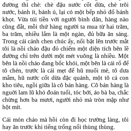
đường thì chè: chè đậu nước cốt dừa, chè trôi
nước, bánh ít, bánh ú, lại có một bếp nhỏ đổ bánh
khọt. Vừa túi tiền với người bình dân, hàng nào
cũng đắt, mỗi thứ hàng người ta mua từ hai trăm,
ba trăm, nhiều lắm là một ngàn, đủ bữa ăn sáng.
Trong cái cảnh chen chúc ấy, nổi bật lên trước mắt
tôi là nồi cháo đậu đỏ chiếm một diện tích bên lề
đường chỉ trên dưới một mét vuông là nhiều. Một
bên là nồi cháo đang bốc khói, một bên là cái rổ để
tô chén, trước là cái mẹt để hũ muối mè, tô dưa
mắm, hũ nước cốt dừa đặc quánh, một tô cá con
kho tiêu, ngồi giữa là cô bán hàng. Cô bán hàng là
nguời lam lũ khó đoán tuổi, tóc bới, áo bà ba, chắc
chừng hơn ba mươi, người nhỏ mà tròn mập như
hột mít.
Cái món cháo mà hồi còn đi học trường làng, tôi
hay ăn trước khi tiếng trống nổi thùng thùng.