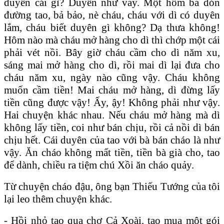
duyên cái gì? Duyên như vầy. Một hôm bả đón
đường tao, bả bảo, nè cháu, cháu với dì có duyên
lắm, cháu biết duyên gì không? Dạ thưa không!
Hôm nào mà cháu mở hàng cho dì thì chớp một cái
phải vét nồi. Bây giờ cháu cầm cho dì năm xu,
sáng mai mở hàng cho dì, rồi mai dì lại đưa cho
cháu năm xu, ngày nào cũng vậy. Cháu không
muốn cầm tiền! Mai cháu mở hàng, dì đừng lấy
tiền cũng được vậy! Ấy, ậy! Không phải như vậy.
Hai chuyện khác nhau. Nếu cháu mở hàng mà dì
không lấy tiền, coi như bán chịu, rồi cả nồi dì bán
chịu hết. Cái duyên của tao với bà bán cháo là như
vậy. Ăn cháo không mất tiền, tiền bà già cho, tao
để dành, chiều ra tiệm chú Xồi ăn cháo quảy.
Từ chuyện cháo đậu, ông bạn Thiếu Tướng của tôi
lại leo thêm chuyện khác.
- Hồi nhỏ tao qua chợ Cả Xoài, tao mua một gói