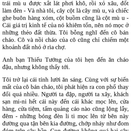
trái mù u được xắt lát phơi khô, rồi xỏ xâu, đốt
làm đèn - Và nhà tôi, cây cột là cây mù u, và chiếc
ghe buôn hàng xóm, cột buồm cũng là cột mù u -
Cái giá trị kinh tế của nó khiêm tốn, nên nó mọc ở
những thẻo đất thừa. Tôi bỗng nghĩ đến cô bán
cháo. Cô và nồi cháo của cô cũng chỉ chiếm một
khoảnh đất nhỏ ở rìa chợ.
Anh bạn Thiếu Tướng của tôi hẹn đến ăn cháo
đậu, nhưng không thấy tới.
Tôi trở lại cái tính lười ăn sáng. Cùng với sự biến
mất của cô bán cháo, tôi phát hiện ra con phố thay
đổi quá nhiều. Người ta đập, người ta xây, khách
sạn mi-ni hết cái này đến cái khác mọc lên, cửa
hàng, cửa tiệm, tấm quảng cáo nào cũng lộng lẫy,
đêm - những bóng đèn li ti mọc lên từ bên này
đường qua tận bên kia đường, chớp nháy như đom
đóm trên cây bần. Con đường không quá hai cây