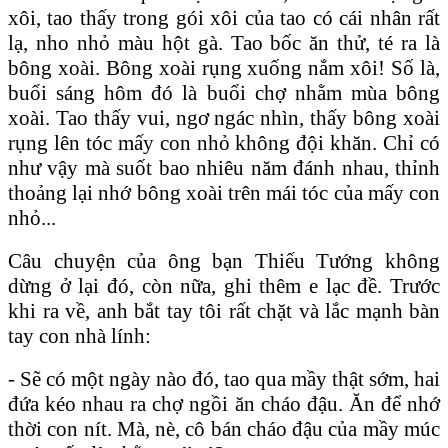
xôi, tao thấy trong gói xôi của tao có cái nhân rất
lạ, nho nhỏ màu hột gà. Tao bốc ăn thử, té ra là
bông xoài. Bông xoài rụng xuống nắm xôi! Số là,
buổi sáng hôm đó là buổi chợ nhằm mùa bông
xoài. Tao thấy vui, ngơ ngác nhìn, thấy bông xoài
rụng lên tóc mấy con nhỏ không đội khăn. Chỉ có
như vậy mà suốt bao nhiêu năm đánh nhau, thỉnh
thoảng lại nhớ bông xoài trên mái tóc của mấy con
nhỏ...
Câu chuyện của ông bạn Thiếu Tướng không
dừng ở lại đó, còn nữa, ghi thêm e lạc đề. Trước
khi ra về, anh bắt tay tôi rất chặt và lắc mạnh bàn
tay con nhà lính:
- Sẽ có một ngày nào đó, tao qua mầy thật sớm, hai
đứa kéo nhau ra chợ ngồi ăn cháo đậu. Ăn để nhớ
thời con nít. Mà, nè, cô bán cháo đậu của mầy múc