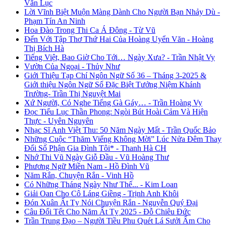
Văn Lục
Lời Vĩnh Biệt Muộn Màng Dành Cho Người Bạn Nhảy Dù -
Phạm Tín An Ninh
Hoa Đào Trong Thi Ca Á Đông - Từ Vũ
Đến Với Tập Thơ Thứ Hai Của Hoàng Uyển Văn - Hoàng
Thị Bích Hà
Tiếng Việt, Bao Giờ Cho Tới… Ngày Xưa? - Trần Nhật Vy
Vườn Của Ngoại - Thủy Như
Giới Thiệu Tạp Chí Ngôn Ngữ Số 36 – Tháng 3-2025 &
Giới thiệu Ngôn Ngữ Số Đặc Biệt Tưởng Niệm Khánh
Trường- Trần Thị Nguyệt Mai
Xứ Người, Có Nghe Tiếng Gà Gáy… - Trần Hoàng Vy
Đọc Tiểu Lục Thần Phong: Ngòi Bút Hoài Cảm Và Hiện
Thực - Uyên Nguyên
Nhạc Sĩ Anh Việt Thu: 50 Năm Ngày Mất - Trần Quốc Bảo
Những Cuộc “Thăm Viếng Không Mời” Lúc Nửa Đêm Thay
Đổi Số Phận Gia Đình Tôi* - Thanh Hà CH
Nhớ Thi Vũ Ngày Giỗ Đầu - Vũ Hoàng Thư
Phương Ngữ Miền Nam - Hồ Đình Vũ
Năm Rắn, Chuyện Rắn - Vinh Hồ
Có Những Tháng Ngày Như Thế... - Kim Loan
Giải Oan Cho Cô Láng Giềng - Trịnh Anh Khôi
Đón Xuân Ất Tỵ Nói Chuyện Rắn - Nguyễn Quý Đại
Câu Đối Tết Cho Năm Ất Tỵ 2025 - Đỗ Chiêu Đức
Trần Trung Đạo – Người Tiều Phu Quét Lá Sưởi Ấm Cho