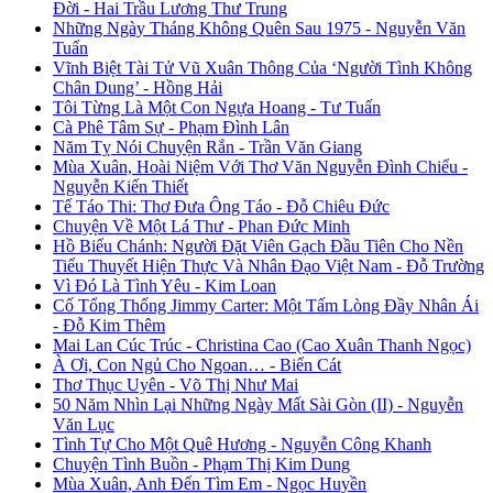
Đời - Hai Trầu Lương Thư Trung
Những Ngày Tháng Không Quên Sau 1975 - Nguyễn Văn
Tuấn
Vĩnh Biệt Tài Tử Vũ Xuân Thông Của ‘Người Tình Không
Chân Dung’ - Hồng Hải
Tôi Từng Là Một Con Ngựa Hoang - Tư Tuấn
Cà Phê Tâm Sự - Phạm Đình Lân
Năm Tỵ Nói Chuyện Rắn - Trần Văn Giang
Mùa Xuân, Hoài Niệm Với Thơ Văn Nguyễn Đình Chiểu -
Nguyễn Kiến Thiết
Tế Táo Thi: Thơ Đưa Ông Táo - Đỗ Chiêu Đức
Chuyện Về Một Lá Thư - Phan Đức Minh
Hồ Biểu Chánh: Người Đặt Viên Gạch Đầu Tiên Cho Nền
Tiểu Thuyết Hiện Thực Và Nhân Đạo Việt Nam - Đỗ Trường
Vì Đó Là Tình Yêu - Kim Loan
Cố Tổng Thống Jimmy Carter: Một Tấm Lòng Đầy Nhân Ái
- Đỗ Kim Thêm
Mai Lan Cúc Trúc - Christina Cao (Cao Xuân Thanh Ngọc)
À Ơi, Con Ngủ Cho Ngoan… - Biển Cát
Thơ Thục Uyên - Võ Thị Như Mai
50 Năm Nhìn Lại Những Ngày Mất Sài Gòn (II) - Nguyễn
Văn Lục
Tình Tự Cho Một Quê Hương - Nguyễn Công Khanh
Chuyện Tình Buồn - Phạm Thị Kim Dung
Mùa Xuân, Anh Đến Tìm Em - Ngọc Huyền