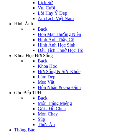
Lịch Sử
Vui Cười
Lời Hay Ý Đẹp
Âm Lịch Việt Nam
Hình Ảnh
Back
Họp Mặt Thường Niên
Hình Ảnh Thầy Cô
Hình Ảnh Học Sinh
Dấu Tích Thuở Học Trò
Khoa Học Đời Sống
Back
Khoa Học
Đời Sống & Sức Khỏe
Làm Đẹp
Mẹo Vặt
Hôn Nhân & Gia Đình
Góc Bếp TPH
Back
Món Tráng Miệng
Gỏi - Đồ Chua
Món Chay
Súp
Thức Ăn
Thông Báo