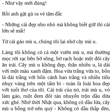
- Như vậy mới đúng!
Rồi anh gật gù ra vẻ tâm đắc
- Những cái đẹp nho nhỏ mà không biết giữ thì cái
lớn sẽ mất!
Từ cái gáo mù u, chúng tôi lại nhớ cây mù u.
Làng tôi không có cả một vườn mù u, mà thường
mọc rời rạc bên bờ sông, bờ rạch hoặc một đôi cây
ăn trái. Cây mù u không đẹp, thân nhiều u, lá dài
với một màu xanh đậm. Hoa vừa trắng vừa to, bốn
lá dài trắng với bốn cánh hao trắng và nhiều tiểu
nhụy vàng trên một tấm bì - toàn là loài hoa đẹp
với tuổi thơ của tôi. Cái trái của nó, trái mù u, vỏ
làm gáo, ruột đem đốt tán nhuyễn trộn dầu dừa
xức ghẻ. Nhớ thời Nhật qua, không có dầu lửa, cây
mù u bỗng trở nên quý - Không có dầu thắp đèn,