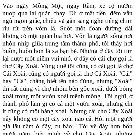
Vào ngày Mồng Một, ngày Rằm, xe cộ nườm
nượp qua lại quán chay. Dù ở mặt tiền, đêm vẫn
ngủ ngon giấc, chiều và gần sáng nghe tiếng chim
ríu rít trên vòm lá. Suốt một đoạn đường dài
không có một quán bia hơi. Vốn là người sống nơi
nhộn nhịp giữa trung tâm thành phố, tôi thấy hơi
buồn, buồn hơn là xa bạn bè. Nhưng ở đây tôi tìm
lại được một niềm vui nhỏ, ở đây có cái chợ gọi là
chợ Cây Xoài. Vùng quê tôi cũng có cái gọi là chợ
Cái Xoài, cũng có người gọi là chợ Cả Xoài. "Cái"
hay "Cả", chẳng biết tên nào đúng, nhưng "Xoài"
thì rất đúng vì chợ nhóm bên gốc xoài, dưới bóng
xoài trong một vườn xoài mênh mông. Tôi nghĩ, ở
thành phố làm gì có cả một vườn xoài, nhưng chí
ít cũng có một hàng xoài. Nhưng cái chợ Cây Xoài
nầy không có một cây xoài nào cả. Hỏi một người
già lâu năm ở đây, cụ bảo: "Tôi về đây hơn bốn
mươi năm, biết mình về chợ Cây Xoài, nhưng