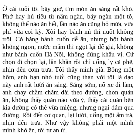
Ở cái tuổi tôi bây giờ, tìm món ăn sáng rất khó.
Phở hay hủ tiếu từ năm ngàn, bảy ngàn một tô,
không thể nào ăn hết, lần nào ăn cũng bỏ mứa, vừa
phí vừa coi kỳ. Xôi hay bánh mì thì nuốt không
trôi. Có hàng bánh cuốn dễ ăn, nhưng bột bánh
không ngon, nước mắm thì ngọt lại để giá, không
như bánh cuốn Hà Nội, không đúng khẩu vị. Cứ
chọn đi chọn lại, lần khần rồi chỉ uống ly cà phê,
nhịn đến cơm trưa. Tôi thấy mình già. Bỗng một
hôm, anh bạn nhỏ tuổi cũng than với tôi là dạo
này anh rất lười ăn sáng. Sáng sớm, nổ xe đi làm,
anh chạy chầm chậm dài theo đường, chọn quán
ăn, không thấy quán nào vừa ý, thấy cái quán bên
kia đường có thể vừa miệng, nhưng ngại đâm qua
đường. Rồi đến cơ quan, lại lười, uống một ấm trà,
nhịn đến trưa. Như vậy không phải một mình
mình khó ăn, tôi tự an ủi.