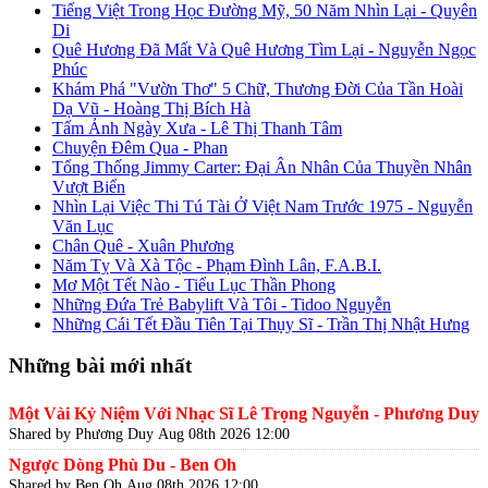
Tiếng Việt Trong Học Đường Mỹ, 50 Năm Nhìn Lại - Quyên
Di
Quê Hương Đã Mất Và Quê Hương Tìm Lại - Nguyễn Ngọc
Phúc
Khám Phá "Vườn Thơ" 5 Chữ, Thương Đời Của Tần Hoài
Dạ Vũ - Hoàng Thị Bích Hà
Tấm Ảnh Ngày Xưa - Lê Thị Thanh Tâm
Chuyện Đêm Qua - Phan
Tổng Thống Jimmy Carter: Đại Ân Nhân Của Thuyền Nhân
Vượt Biển
Nhìn Lại Việc Thi Tú Tài Ở Việt Nam Trước 1975 - Nguyễn
Văn Lục
Chân Quê - Xuân Phương
Năm Tỵ Và Xà Tộc - Phạm Đình Lân, F.A.B.I.
Mơ Một Tết Nào - Tiểu Lục Thần Phong
Những Đứa Trẻ Babylift Và Tôi - Tidoo Nguyễn
Những Cái Tết Đầu Tiên Tại Thụy Sĩ - Trần Thị Nhật Hưng
Những bài mới nhất
Một Vài Kỷ Niệm Với Nhạc Sĩ Lê Trọng Nguyễn - Phương Duy
Shared by Phương Duy
Aug 08th 2026 12:00
Ngược Dòng Phù Du - Ben Oh
Shared by Ben Oh
Aug 08th 2026 12:00