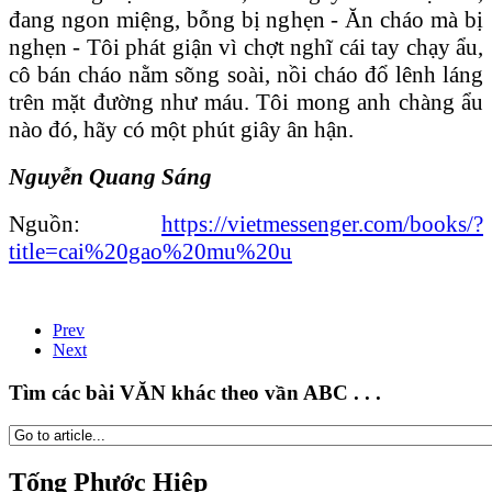
đang ngon miệng, bỗng bị nghẹn - Ăn cháo mà bị
nghẹn - Tôi phát giận vì chợt nghĩ cái tay chạy ẩu,
cô bán cháo nằm sõng soài, nồi cháo đổ lênh láng
trên mặt đường như máu. Tôi mong anh chàng ẩu
nào đó, hãy có một phút giây ân hận.
Nguyễn Quang Sáng
Nguồn:
https://vietmessenger.com/books/?
title=cai%20gao%20mu%20u
Prev
Next
Tìm các bài VĂN khác theo vần ABC . . .
Tống Phước Hiệp