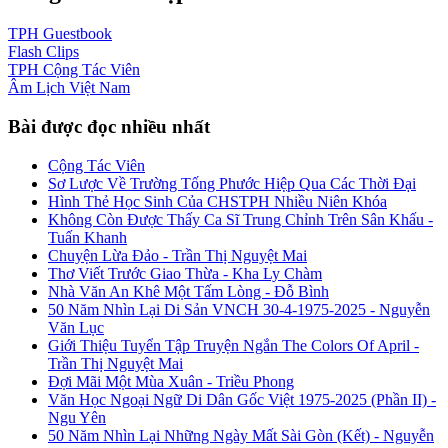
TPH
Guestbook
Flash
Clips
TPH
Cộng Tác Viên
Âm Lịch
Việt Nam
Bài được đọc nhiều nhất
Cộng Tác Viên
Sơ Lược Về Trường Tống Phước Hiệp Qua Các Thời Đại
Hình Thẻ Học Sinh Của CHSTPH Nhiều Niên Khóa
Không Còn Được Thấy Ca Sĩ Trung Chỉnh Trên Sân Khấu -
Tuấn Khanh
Chuyện Lừa Đảo - Trần Thị Nguyệt Mai
Thơ Viết Trước Giao Thừa - Kha Ly Chàm
Nhà Văn An Khê Một Tấm Lòng - Đỗ Bình
50 Năm Nhìn Lại Di Sản VNCH 30-4-1975-2025 - Nguyễn
Văn Lục
Giới Thiệu Tuyển Tập Truyện Ngắn The Colors Of April -
Trần Thị Nguyệt Mai
Đợi Mãi Một Mùa Xuân - Triều Phong
Văn Học Ngoại Ngữ Di Dân Gốc Việt 1975-2025 (Phần II) -
Ngu Yên
50 Năm Nhìn Lại Những Ngày Mất Sài Gòn (Kết) - Nguyễn