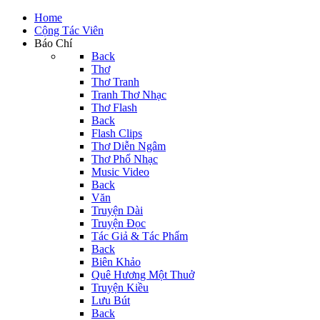
Home
Cộng Tác Viên
Báo Chí
Back
Thơ
Thơ Tranh
Tranh Thơ Nhạc
Thơ Flash
Back
Flash Clips
Thơ Diễn Ngâm
Thơ Phổ Nhạc
Music Video
Back
Văn
Truyện Dài
Truyện Đọc
Tác Giả & Tác Phẩm
Back
Biên Khảo
Quê Hương Một Thuở
Truyện Kiều
Lưu Bút
Back