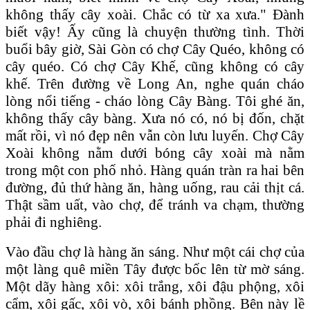
không thấy cây xoài. Chắc có từ xa xưa." Đành
biết vậy! Ấy cũng là chuyện thường tình. Thời
buổi bây giờ, Sài Gòn có chợ Cây Quéo, không có
cây quéo. Có chợ Cây Khế, cũng không có cây
khế. Trên đường về Long An, nghe quán cháo
lòng nổi tiếng - cháo lòng Cây Bàng. Tôi ghé ăn,
không thấy cây bàng. Xưa nó có, nó bị đốn, chặt
mất rồi, vì nó đẹp nên vẫn còn lưu luyến. Chợ Cây
Xoài không nằm dưới bóng cây xoài mà nằm
trong một con phố nhỏ. Hàng quán tràn ra hai bên
đường, đủ thứ hàng ăn, hàng uống, rau cải thịt cá.
Thật sầm uất, vào chợ, để tránh va chạm, thường
phải đi nghiêng.
Vào đầu chợ là hàng ăn sáng. Như một cái chợ của
một làng quê miền Tây được bốc lên từ mờ sáng.
Một dãy hàng xôi: xôi trắng, xôi đậu phộng, xôi
cẩm, xôi gấc, xôi vò, xôi bánh phồng. Bên này lề