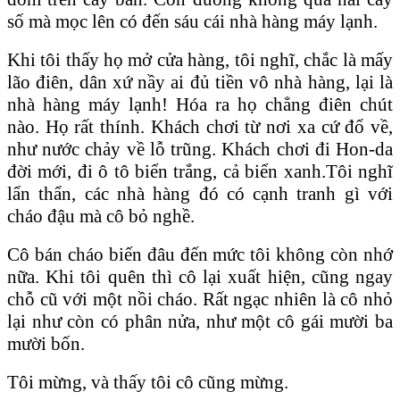
số mà mọc lên có đến sáu cái nhà hàng máy lạnh.
Khi tôi thấy họ mở cửa hàng, tôi nghĩ, chắc là mấy
lão điên, dân xứ nầy ai đủ tiền vô nhà hàng, lại là
nhà hàng máy lạnh! Hóa ra họ chẳng điên chút
nào. Họ rất thính. Khách chơi từ nơi xa cứ đổ về,
như nước chảy về lỗ trũng. Khách chơi đi Hon-da
đời mới, đi ô tô biển trắng, cả biển xanh.Tôi nghĩ
lẩn thẩn, các nhà hàng đó có cạnh tranh gì với
cháo đậu mà cô bỏ nghề.
Cô bán cháo biến đâu đến mức tôi không còn nhớ
nữa. Khi tôi quên thì cô lại xuất hiện, cũng ngay
chỗ cũ với một nồi cháo. Rất ngạc nhiên là cô nhỏ
lại như còn có phân nửa, như một cô gái mười ba
mười bốn.
Tôi mừng, và thấy tôi cô cũng mừng.