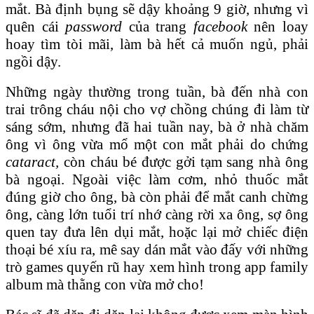
mắt. Bà định bụng sẽ dậy khoảng 9 giờ, nhưng vì
quên cái
password
của trang
facebook
nên loay
hoay tìm tòi mãi, làm bà hết cả muốn ngủ, phải
ngồi dậy.
Những ngày thường trong tuần, bà đến nhà con
trai trông cháu nội cho vợ chồng chúng đi làm từ
sáng sớm, nhưng đã hai tuần nay, bà ở nhà chăm
ông vì ông vừa mổ một con mắt phải do chứng
cataract,
còn cháu bé được gởi tạm sang nhà ông
bà ngoại. Ngoài việc làm cơm, nhỏ thuốc mắt
đúng giờ cho ông, bà còn phải để mắt canh chừng
ông, càng lớn tuổi trí nhớ càng rời xa ông, sợ ông
quen tay đưa lên dụi mắt, hoặc lại mở chiếc điện
thoại bé xíu ra, mê say dán mắt vào đấy với những
trò games quyến rũ hay xem hình trong app family
album mà thằng con vừa mở cho!