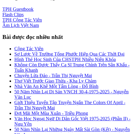
TPH
Guestbook
Flash
Clips
TPH
Cộng Tác Viên
Âm Lịch
Việt Nam
Bài được đọc nhiều nhất
Cộng Tác Viên
Sơ Lược Về Trường Tống Phước Hiệp Qua Các Thời Đại
Hình Thẻ Học Sinh Của CHSTPH Nhiều Niên Khóa
Không Còn Được Thấy Ca Sĩ Trung Chỉnh Trên Sân Khấu -
Tuấn Khanh
Chuyện Lừa Đảo - Trần Thị Nguyệt Mai
Thơ Viết Trước Giao Thừa - Kha Ly Chàm
Nhà Văn An Khê Một Tấm Lòng - Đỗ Bình
50 Năm Nhìn Lại Di Sản VNCH 30-4-1975-2025 - Nguyễn
Văn Lục
Giới Thiệu Tuyển Tập Truyện Ngắn The Colors Of April -
Trần Thị Nguyệt Mai
Đợi Mãi Một Mùa Xuân - Triều Phong
Văn Học Ngoại Ngữ Di Dân Gốc Việt 1975-2025 (Phần II) -
Ngu Yên
50 Năm Nhìn Lại Những Ngày Mất Sài Gòn (Kết) - Nguyễn