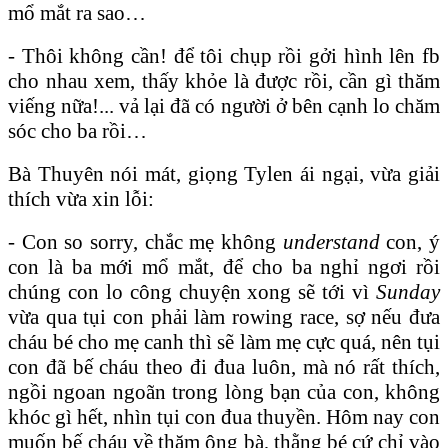
mổ mắt ra sao…
- Thôi không cần! để tôi chụp rồi gởi hình lên fb
cho nhau xem, thấy khỏe là được rồi, cần gì thăm
viếng nữa!... vả lại đã có người ở bên cạnh lo chăm
sóc cho ba rồi…
Bà Thuyên nói mát, giọng Tylen ái ngại, vừa giải
thích vừa xin lỗi:
- Con so sorry, chắc mẹ không
understand
con, ý
con là ba mới mổ mắt, để cho ba nghỉ ngơi rồi
chúng con lo công chuyện xong sẽ tới vì
Sunday
vừa qua tụi con phải làm rowing race, sợ nếu đưa
cháu bé cho mẹ canh thì sẽ làm mẹ cực quá, nên tụi
con đã bế cháu theo đi đua luôn, mà nó rất thích,
ngồi ngoan ngoãn trong lòng bạn của con, không
khóc gì hết, nhìn tụi con đua thuyền. Hôm nay con
muốn bế cháu về thăm ông bà, thằng bé cứ chỉ vào