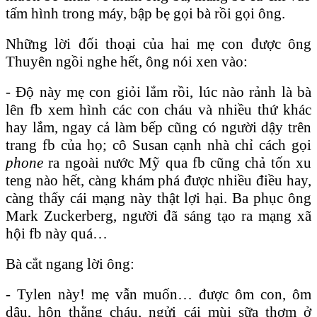
tấm hình trong máy, bập bẹ gọi bà rồi gọi ông.
Những lời đối thoại của hai mẹ con được ông
Thuyên ngồi nghe hết, ông nói xen vào:
- Độ này mẹ con giỏi lắm rồi, lúc nào rảnh là bà
lên fb xem hình các con cháu và nhiều thứ khác
hay lắm, ngay cả làm bếp cũng có người dậy trên
trang fb của họ; cô Susan cạnh nhà chỉ cách gọi
phone
ra ngoài nước Mỹ qua fb cũng chả tốn xu
teng nào hết, càng khám phá được nhiều điều hay,
càng thấy cái mạng này thật lợi hại. Ba phục ông
Mark Zuckerberg, người đã sáng tạo ra mạng xã
hội fb này quá…
Bà cắt ngang lời ông:
- Tylen này! mẹ vẫn muốn… được ôm con, ôm
dâu, hôn thằng cháu, ngửi cái mùi sữa thơm ở