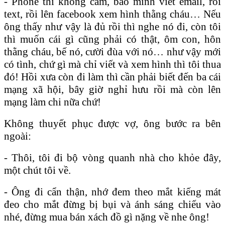
- Phone thì không cầm, bảo mình viết email, rồi
text, rồi lên facebook xem hình thằng cháu… Nếu
ông thấy như vậy là đủ rồi thì nghe nó đi, còn tôi
thì muốn cái gì cũng phải có thật, ôm con, hôn
thằng cháu, bế nó, cười đùa với nó… như vậy mới
có tình, chứ gì mà chỉ viết và xem hình thì tôi thua
đó! Hồi xưa còn đi làm thì cần phải biết đến ba cái
mạng xã hội, bây giờ nghỉ hưu rồi mà còn lên
mạng làm chi nữa chứ!
Không thuyết phục được vợ, ông bước ra bên
ngoài:
- Thôi, tôi đi bộ vòng quanh nhà cho khỏe đây,
một chút tôi về.
- Ông đi cẩn thận, nhớ đem theo mắt kiếng mát
đeo cho mắt đừng bị bụi và ánh sáng chiếu vào
nhé, đừng mua bán xách đồ gì nặng về nhe ông!