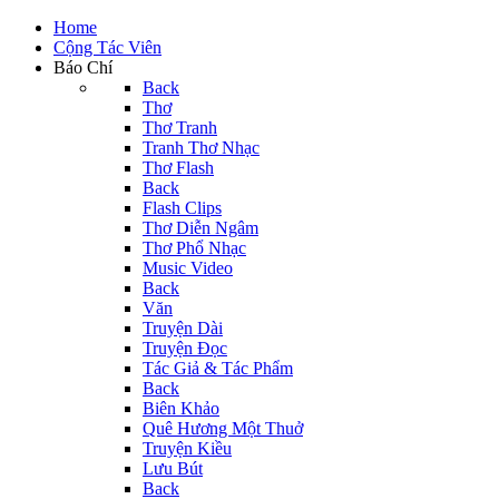
Home
Cộng Tác Viên
Báo Chí
Back
Thơ
Thơ Tranh
Tranh Thơ Nhạc
Thơ Flash
Back
Flash Clips
Thơ Diễn Ngâm
Thơ Phổ Nhạc
Music Video
Back
Văn
Truyện Dài
Truyện Đọc
Tác Giả & Tác Phẩm
Back
Biên Khảo
Quê Hương Một Thuở
Truyện Kiều
Lưu Bút
Back