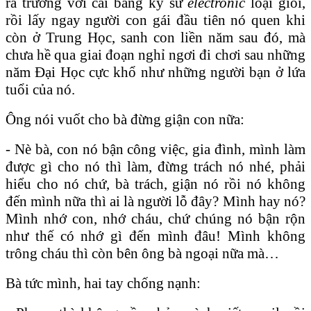
ra trường với cái bằng kỹ sư
electronic
loại giỏi,
rồi lấy ngay người con gái đầu tiên nó quen khi
còn ở Trung Học, sanh con liền năm sau đó, mà
chưa hề qua giai đoạn nghỉ ngơi đi chơi sau những
năm Đại Học cực khổ như những người bạn ở lứa
tuổi của nó.
Ông nói vuốt cho bà đừng giận con nữa:
- Nè bà, con nó bận công việc, gia đình, mình làm
được gì cho nó thì làm, đừng trách nó nhé, phải
hiểu cho nó chứ, bà trách, giận nó rồi nó không
đến mình nữa thì ai là người lỗ đây? Mình hay nó?
Mình nhớ con, nhớ cháu, chứ chúng nó bận rộn
như thế có nhớ gì đến mình đâu! Mình không
trông cháu thì còn bên ông bà ngoại nữa mà…
Bà tức mình, hai tay chống nạnh: