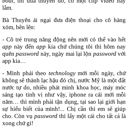
boat
, thi đua thuyền đó, có một clip video hay
lắm.
Bà Thuyên ái ngại đưa điện thoại cho cô hàng
xóm, bẽn lẽn:
- Cô trẻ trung năng động nên mới có thể vào hết
app
này đến
app
kia chứ chúng tôi thì hôm nay
quên
password
này, ngày mai lại lộn
password
với
app kia…
- Mình phải theo
technology
mới mỗi ngày, chứ
không sẽ thành lạc hậu đó chị, nước Mỹ là một đất
nước tự do, nhiều phát minh khoa học, máy móc
sáng tạo tinh vi như vậy, iphone ra cái mới mỗi
năm… thì mình phải tận dụng, tại sao lại giới hạn
sự hiểu biết của mình!... Chị cần thì em sẽ giúp
cho. Còn vụ
password
thì lấy một cái cho tất cả là
xong chứ gì!