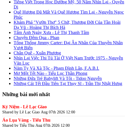
Tiếng Việt Trong Học Đường Mỹ, 50 Năm Nhìn Lại - Quyên
Di
Quê Hương Đã Mất Và Quê Hương Tìm Lại - Nguyễn Ngọc
Phúc
Khám Phá "Vườn Thơ" 5 Chữ, Thương Đời Của Tần Hoài
Dạ Vũ - Hoàng Thị Bích Hà
Tấm Ảnh Ngày Xưa - Lê Thị Thanh Tâm
Chuyện Đêm Qua - Phan
Tổng Thống Jimmy Carter: Đại Ân Nhân Của Thuyền Nhân
Vượt Biển
Chân Quê - Xuân Phương
Nhìn Lại Việc Thi Tú Tài Ở Việt Nam Trước 1975 - Nguyễn
Văn Lục
Năm Tỵ Và Xà Tộc - Phạm Đình Lân, F.A.B.I.
Mơ Một Tết Nào - Tiểu Lục Thần Phong
Những Đứa Trẻ Babylift Và Tôi - Tidoo Nguyễn
Những Cái Tết Đầu Tiên Tại Thụy Sĩ - Trần Thị Nhật Hưng
Những bài mới nhất
Kỷ Niệm - Lê Lạc Giao
Shared by Lê Lạc Giao
Aug 07th 2026 12:00
Áo Lụa Vàng - Tiểu Thu
Shared by Tiểu Thu
Aug 07th 2026 12:00