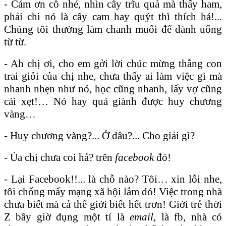
- Cám ơn cô nhé, nhìn cây trĩu quả mà thấy ham,
phải chi nó là cây cam hay quýt thì thích há!...
Chúng tôi thường làm chanh muối để dành uống
từ từ.
- Ah chị ơi, cho em gởi lời chúc mừng thằng con
trai giỏi của chị nhe, chưa thấy ai làm việc gì mà
nhanh nhẹn như nó, học cũng nhanh, lấy vợ cũng
cái xẹt!… Nó hay quá giành được huy chương
vàng…
- Huy chương vàng?... Ở đâu?... Cho giải gì?
- Ủa chị chưa coi hả? trên
facebook
đó!
- Lại Facebook!!... là chỗ nào? Tôi… xin lỗi nhe,
tôi chống mấy mạng xã hội lắm đó! Việc trong nhà
chưa biết mà cả thế giới biết hết trơn! Giới trẻ thời
Z bây giờ đụng một tí là
email
, là fb, nhà có