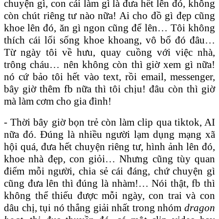
chuyện gì, con cái làm gì là đưa hết lên đó, không
còn chút riêng tư nào nữa! Ai cho đồ gì đẹp cũng
khoe lên đó, ăn gì ngon cũng để lên… Tôi không
thích cái lối sống khoe khoang, vô bổ đó đâu…
Từ ngày tôi về hưu, quay cuồng với việc nhà,
trông cháu… nên không còn thì giờ xem gì nữa!
nó cứ bảo tôi hết vào text, rồi email, messenger,
bây giờ thêm fb nữa thì tôi chịu! đâu còn thì giờ
mà làm cơm cho gia đình!
- Thời bây giờ bọn trẻ còn làm clip qua tiktok, AI
nữa đó. Đúng là nhiều người lạm dụng mạng xã
hội quá, đưa hết chuyện riêng tư, hình ảnh lên đó,
khoe nhà đẹp, con giỏi… Nhưng cũng tùy quan
điểm mỗi người, chia sẻ cái đáng, chứ chuyện gì
cũng đưa lên thì đúng là nhàm!… Nói thật, fb thì
không thể thiếu được mỗi ngày, con trai và con
dâu chị, tụi nó thắng giải nhất trong nhóm
dragon