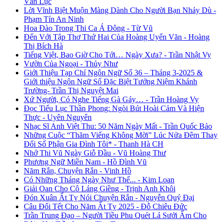
Văn Lục
Lời Vĩnh Biệt Muộn Màng Dành Cho Người Bạn Nhảy Dù -
Phạm Tín An Ninh
Hoa Đào Trong Thi Ca Á Đông - Từ Vũ
Đến Với Tập Thơ Thứ Hai Của Hoàng Uyển Văn - Hoàng
Thị Bích Hà
Tiếng Việt, Bao Giờ Cho Tới… Ngày Xưa? - Trần Nhật Vy
Vườn Của Ngoại - Thủy Như
Giới Thiệu Tạp Chí Ngôn Ngữ Số 36 – Tháng 3-2025 &
Giới thiệu Ngôn Ngữ Số Đặc Biệt Tưởng Niệm Khánh
Trường- Trần Thị Nguyệt Mai
Xứ Người, Có Nghe Tiếng Gà Gáy… - Trần Hoàng Vy
Đọc Tiểu Lục Thần Phong: Ngòi Bút Hoài Cảm Và Hiện
Thực - Uyên Nguyên
Nhạc Sĩ Anh Việt Thu: 50 Năm Ngày Mất - Trần Quốc Bảo
Những Cuộc “Thăm Viếng Không Mời” Lúc Nửa Đêm Thay
Đổi Số Phận Gia Đình Tôi* - Thanh Hà CH
Nhớ Thi Vũ Ngày Giỗ Đầu - Vũ Hoàng Thư
Phương Ngữ Miền Nam - Hồ Đình Vũ
Năm Rắn, Chuyện Rắn - Vinh Hồ
Có Những Tháng Ngày Như Thế... - Kim Loan
Giải Oan Cho Cô Láng Giềng - Trịnh Anh Khôi
Đón Xuân Ất Tỵ Nói Chuyện Rắn - Nguyễn Quý Đại
Câu Đối Tết Cho Năm Ất Tỵ 2025 - Đỗ Chiêu Đức
Trần Trung Đạo – Người Tiều Phu Quét Lá Sưởi Ấm Cho