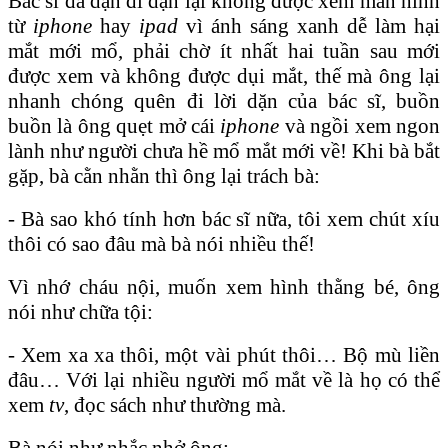
Bác sĩ đã dặn đi dặn lại không được xem màn hình
từ
iphone
hay
ipad
vì ánh sáng xanh dễ làm hại
mắt mới mổ, phải chờ ít nhất hai tuần sau mới
được xem và không được dụi mắt, thế mà ông lại
nhanh chóng quên đi lời dặn của bác sĩ, buồn
buồn là ông quẹt mở cái
iphone
và ngồi xem ngon
lành như người chưa hề mổ mắt mới về! Khi bà bắt
gặp, bà cằn nhằn thì ông lại trách bà:
- Bà sao khó tính hơn bác sĩ nữa, tôi xem chút xíu
thôi có sao đâu mà bà nói nhiều thế!
Vì nhớ cháu nội, muốn xem hình thằng bé, ông
nói như chữa tội:
- Xem xa xa thôi, một vài phút thôi… Bộ mù liền
đâu… Với lại nhiều người mổ mắt về là họ có thể
xem
tv
, đọc sách như thường mà.
Bà nói như nhắc nhở ông: