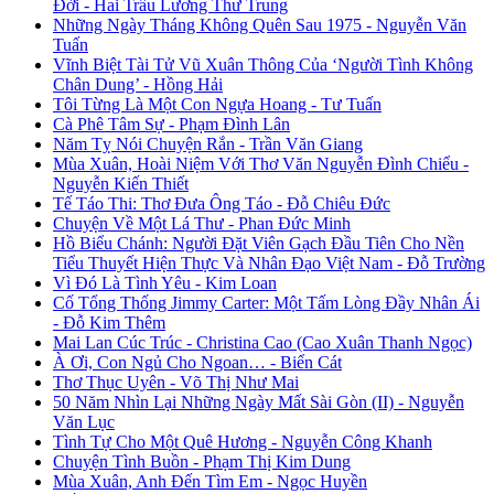
Đời - Hai Trầu Lương Thư Trung
Những Ngày Tháng Không Quên Sau 1975 - Nguyễn Văn
Tuấn
Vĩnh Biệt Tài Tử Vũ Xuân Thông Của ‘Người Tình Không
Chân Dung’ - Hồng Hải
Tôi Từng Là Một Con Ngựa Hoang - Tư Tuấn
Cà Phê Tâm Sự - Phạm Đình Lân
Năm Tỵ Nói Chuyện Rắn - Trần Văn Giang
Mùa Xuân, Hoài Niệm Với Thơ Văn Nguyễn Đình Chiểu -
Nguyễn Kiến Thiết
Tế Táo Thi: Thơ Đưa Ông Táo - Đỗ Chiêu Đức
Chuyện Về Một Lá Thư - Phan Đức Minh
Hồ Biểu Chánh: Người Đặt Viên Gạch Đầu Tiên Cho Nền
Tiểu Thuyết Hiện Thực Và Nhân Đạo Việt Nam - Đỗ Trường
Vì Đó Là Tình Yêu - Kim Loan
Cố Tổng Thống Jimmy Carter: Một Tấm Lòng Đầy Nhân Ái
- Đỗ Kim Thêm
Mai Lan Cúc Trúc - Christina Cao (Cao Xuân Thanh Ngọc)
À Ơi, Con Ngủ Cho Ngoan… - Biển Cát
Thơ Thục Uyên - Võ Thị Như Mai
50 Năm Nhìn Lại Những Ngày Mất Sài Gòn (II) - Nguyễn
Văn Lục
Tình Tự Cho Một Quê Hương - Nguyễn Công Khanh
Chuyện Tình Buồn - Phạm Thị Kim Dung
Mùa Xuân, Anh Đến Tìm Em - Ngọc Huyền