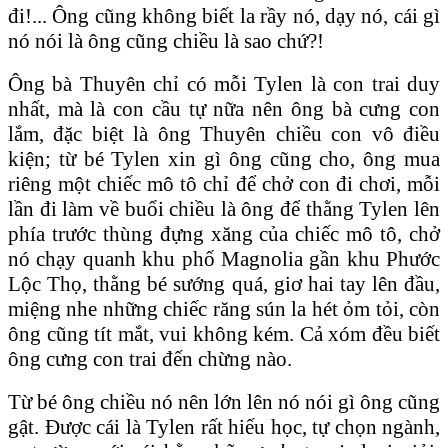
đi!... Ông cũng không biết la rầy nó, dạy nó, cái gì
nó nói là ông cũng chiều là sao chứ?!
Ông bà Thuyên chỉ có mỗi Tylen là con trai duy
nhất, mà là con cầu tự nữa nên ông bà cưng con
lắm, đặc biệt là ông Thuyên chiều con vô điều
kiện; từ bé Tylen xin gì ông cũng cho, ông mua
riêng một chiếc mô tô chỉ để chở con đi chơi, mỗi
lần đi làm về buổi chiều là ông để thằng Tylen lên
phía trước thùng đựng xăng của chiếc mô tô, chở
nó chạy quanh khu phố Magnolia gần khu Phước
Lộc Thọ, thằng bé sướng quá, giơ hai tay lên đầu,
miệng nhe những chiếc răng sún la hét ỏm tỏi, còn
ông cũng tít mắt, vui không kém. Cả xóm đều biết
ông cưng con trai đến chừng nào.
Từ bé ông chiều nó nên lớn lên nó nói gì ông cũng
gật. Được cái là Tylen rất hiếu học, tự chọn ngành,