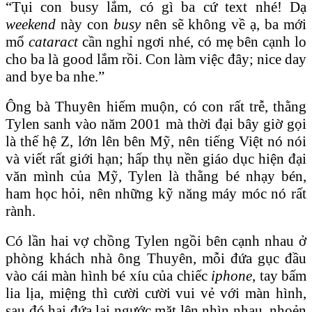
“Tụi con busy lắm, có gì ba cứ text nhé! Dạ
weekend
này con
busy
nên sẽ không về ạ, ba mới
mổ
cataract
cần nghỉ ngơi nhé, có mẹ bên cạnh lo
cho ba là good lắm rồi. Con làm việc đây; nice day
and bye ba nhe.”
Ông bà Thuyên hiếm muộn, có con rất trễ, thằng
Tylen sanh vào năm 2001 mà thời đại bây giờ gọi
là thế hệ Z, lớn lên bên Mỹ, nên tiếng Việt nó nói
và viết rất giới hạn; hấp thụ nền giáo dục hiện đại
văn mình của Mỹ, Tylen là thằng bé nhạy bén,
ham học hỏi, nên những kỹ năng máy móc nó rất
rành.
Có lần hai vợ chồng Tylen ngồi bên cạnh nhau ở
phòng khách nhà ông Thuyên, mỗi đứa gục đầu
vào cái màn hình bé xíu của chiếc
iphone
, tay bấm
lia lịa, miệng thì cười cười vui vẻ với màn hình,
sau đó hai đứa lại ngước mặt lên nhìn nhau, nhoẻn