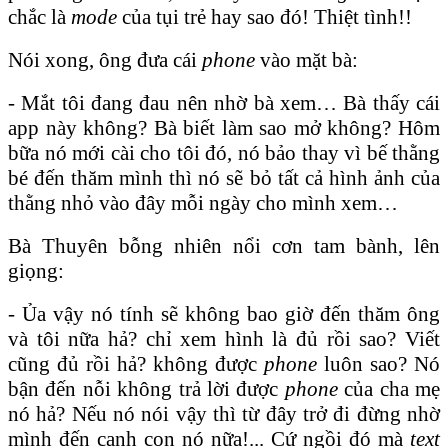
chắc là
mode
của tụi trẻ hay sao đó! Thiệt tình!!
Nói xong, ông đưa cái
phone
vào mặt bà:
- Mắt tôi đang đau nên nhờ bà xem… Bà thấy cái
app này không? Bà biết làm sao mở không? Hôm
bữa nó mới cài cho tôi đó, nó bảo thay vì bế thằng
bé đến thăm mình thì nó sẽ bỏ tất cả hình ảnh của
thằng nhỏ vào đây mỗi ngày cho mình xem…
Bà Thuyên bỗng nhiên nổi cơn tam bành, lên
giọng:
- Ủa vậy nó tính sẽ không bao giờ đến thăm ông
và tôi nữa hả? chỉ xem hình là đủ rồi sao? Viết
cũng đủ rồi hả? không được
phone
luôn sao? Nó
bận đến nỗi không trả lời được
phone
của cha mẹ
nó hả? Nếu nó nói vậy thì từ đây trở đi đừng nhờ
mình đến canh con nó nữa!... Cứ ngồi đó mà
text