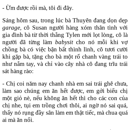
- Ừm được rồi mà, tôi đi đây.
Sáng hôm sau, trong lúc bà Thuyên đang dọn dẹp
garage,
cô Susan người hàng xóm thân tình với
gia đình bà từ thời thằng Tylen mới lọt lòng, cô là
người đã từng làm
babysit
cho nó mỗi khi vợ
chồng bà có việc bận bất thình lình, cô tươi cười
khi gặp bà, tặng cho bà một rổ chanh vàng trái to
như nắm tay, và chỉ vào cây nhà cô đang trĩu trái
sát hàng rào:
- Chị coi năm nay chanh nhà em sai trái ghê chưa,
làm sao chúng em ăn hết được, em gởi biếu chị
một giỏ nè, nếu không ăn hết thì cho các con của
chị nhe, tụi em trồng chơi thôi, ai ngờ nó sai quá,
thấy nó rụng đầy sân làm em thật tiếc, mà chua quá
ai mà ăn nổi.