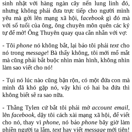
sinh nhật với hàng ngàn cây nến lung linh đó,
nhưng không phải đưa trực tiếp cho người mình
yêu mà gởi lên mạng xã hội, f
acebook
gì đó mà
với số tuổi của ông, ông chuyên môn quên các ký
tự để mở! Ông Thuyên quay qua cằn nhằn với vợ:
- Tôi
phone
nó không bắt, lại bảo tôi phải
text
cho
nó trong
message
! Bà thấy không, tôi mới mổ mắt
mà cũng phải bắt buộc nhìn màn hình, không nhìn
làm sao viết cho nó!
- Tụi nó lúc nào cũng bận rộn, có một đứa con mà
mình đã khó gặp nó, vậy khi có hai ba đứa thì
không biết sẽ ra sao nữa.
- Thằng Tylen cứ bắt tôi phải mở
account email
,
lên
facebook,
dậy tôi cách xài mạng xã hội, để viết
cho nó, thay vì
phone
, nó bảo
phone
bây giờ làm
phiền người ta lắm,
text
hay viết
message
mới tiện!