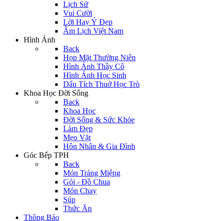
Lịch Sử
Vui Cười
Lời Hay Ý Đẹp
Âm Lịch Việt Nam
Hình Ảnh
Back
Họp Mặt Thường Niên
Hình Ảnh Thầy Cô
Hình Ảnh Học Sinh
Dấu Tích Thuở Học Trò
Khoa Học Đời Sống
Back
Khoa Học
Đời Sống & Sức Khỏe
Làm Đẹp
Mẹo Vặt
Hôn Nhân & Gia Đình
Góc Bếp TPH
Back
Món Tráng Miệng
Gỏi - Đồ Chua
Món Chay
Súp
Thức Ăn
Thông Báo