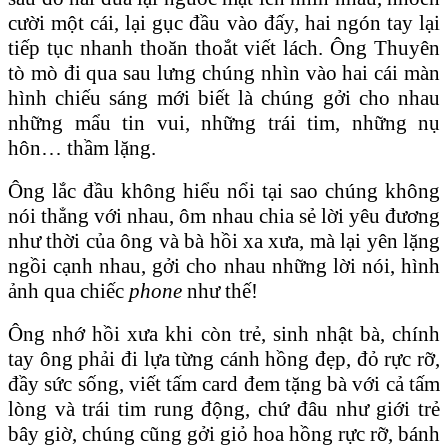
cười một cái, lại gục đầu vào đấy, hai ngón tay lại
tiếp tục nhanh thoăn thoắt viết lách. Ông Thuyên
tò mò đi qua sau lưng chúng nhìn vào hai cái màn
hình chiếu sáng mới biết là chúng gởi cho nhau
những mẩu tin vui, những trái tim, những nụ
hôn… thầm lặng.
Ông lắc đầu không hiểu nổi tại sao chúng không
nói thẳng với nhau, ôm nhau chia sẻ lời yêu đương
như thời của ông và bà hồi xa xưa, mà lại yên lặng
ngồi cạnh nhau, gởi cho nhau những lời nói, hình
ảnh qua chiếc
phone
như thế!
Ông nhớ hồi xưa khi còn trẻ, sinh nhật bà, chính
tay ông phải đi lựa từng cánh hồng đẹp, đỏ rực rỡ,
đầy sức sống, viết tấm card đem tặng bà với cả tấm
lòng và trái tim rung động, chứ đâu như giới trẻ
bây giờ, chúng cũng gởi giỏ hoa hồng rực rỡ, bánh