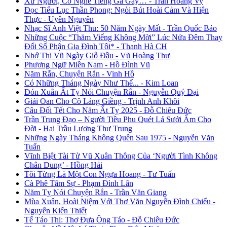
Xứ Người, Có Nghe Tiếng Gà Gáy… - Trần Hoàng Vy
Đọc Tiểu Lục Thần Phong: Ngòi Bút Hoài Cảm Và Hiện
Thực - Uyên Nguyên
Nhạc Sĩ Anh Việt Thu: 50 Năm Ngày Mất - Trần Quốc Bảo
Những Cuộc “Thăm Viếng Không Mời” Lúc Nửa Đêm Thay
Đổi Số Phận Gia Đình Tôi* - Thanh Hà CH
Nhớ Thi Vũ Ngày Giỗ Đầu - Vũ Hoàng Thư
Phương Ngữ Miền Nam - Hồ Đình Vũ
Năm Rắn, Chuyện Rắn - Vinh Hồ
Có Những Tháng Ngày Như Thế... - Kim Loan
Đón Xuân Ất Tỵ Nói Chuyện Rắn - Nguyễn Quý Đại
Giải Oan Cho Cô Láng Giềng - Trịnh Anh Khôi
Câu Đối Tết Cho Năm Ất Tỵ 2025 - Đỗ Chiêu Đức
Trần Trung Đạo – Người Tiều Phu Quét Lá Sưởi Ấm Cho
Đời - Hai Trầu Lương Thư Trung
Những Ngày Tháng Không Quên Sau 1975 - Nguyễn Văn
Tuấn
Vĩnh Biệt Tài Tử Vũ Xuân Thông Của ‘Người Tình Không
Chân Dung’ - Hồng Hải
Tôi Từng Là Một Con Ngựa Hoang - Tư Tuấn
Cà Phê Tâm Sự - Phạm Đình Lân
Năm Tỵ Nói Chuyện Rắn - Trần Văn Giang
Mùa Xuân, Hoài Niệm Với Thơ Văn Nguyễn Đình Chiểu -
Nguyễn Kiến Thiết
Tế Táo Thi: Thơ Đưa Ông Táo - Đỗ Chiêu Đức