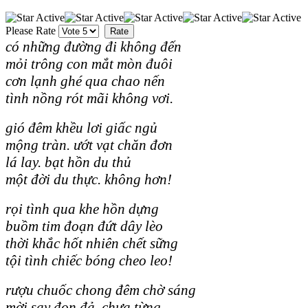
Please Rate
có những đường đi không đến
mỏi trông con mắt mòn đuôi
cơn lạnh ghé qua chao nến
tình nồng rót mãi không vơi.
gió đêm khều lơi giấc ngủ
mộng tràn. ướt vạt chăn đơn
lá lay. bạt hồn du thủ
một đời du thực. không hơn!
rọi tình qua khe hồn dựng
buồm tim đoạn đứt dây lèo
thời khắc hốt nhiên chết sững
tội tình chiếc bóng cheo leo!
rượu chuốc chong đêm chờ sáng
mời say đon đả. chưa từng