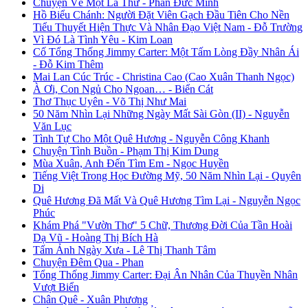
Chuyện Về Một Lá Thư - Phan Đức Minh
Hồ Biểu Chánh: Người Đặt Viên Gạch Đầu Tiên Cho Nền
Tiểu Thuyết Hiện Thực Và Nhân Đạo Việt Nam - Đỗ Trường
Vì Đó Là Tình Yêu - Kim Loan
Cố Tổng Thống Jimmy Carter: Một Tấm Lòng Đầy Nhân Ái
- Đỗ Kim Thêm
Mai Lan Cúc Trúc - Christina Cao (Cao Xuân Thanh Ngọc)
À Ơi, Con Ngủ Cho Ngoan… - Biển Cát
Thơ Thục Uyên - Võ Thị Như Mai
50 Năm Nhìn Lại Những Ngày Mất Sài Gòn (II) - Nguyễn
Văn Lục
Tình Tự Cho Một Quê Hương - Nguyễn Công Khanh
Chuyện Tình Buồn - Phạm Thị Kim Dung
Mùa Xuân, Anh Đến Tìm Em - Ngọc Huyền
Tiếng Việt Trong Học Đường Mỹ, 50 Năm Nhìn Lại - Quyên
Di
Quê Hương Đã Mất Và Quê Hương Tìm Lại - Nguyễn Ngọc
Phúc
Khám Phá "Vườn Thơ" 5 Chữ, Thương Đời Của Tần Hoài
Dạ Vũ - Hoàng Thị Bích Hà
Tấm Ảnh Ngày Xưa - Lê Thị Thanh Tâm
Chuyện Đêm Qua - Phan
Tổng Thống Jimmy Carter: Đại Ân Nhân Của Thuyền Nhân
Vượt Biển
Chân Quê - Xuân Phương