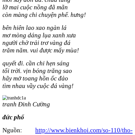
lỡ mai cuộc nồng đã mãn
còn màng chi chuyện phế. hưng!
bên hiên lao xao ngàn lá
mơ mòng dáng lụa xanh xưa
người chờ trải trơ vàng đá
trăm năm. vui được mấy mùa!
quyết đi. cần chi hẹn sáng
tối trời. vịn bóng trăng sao
hãy mở toang hồn ốc đảo
tìm nhau vầy cuộc đá vàng!
tranh Đinh Cường
đức phổ
Nguồn:
http://www.bienkhoi.com/so-110/tho-