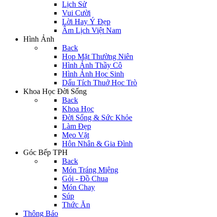
Lịch Sử
Vui Cười
Lời Hay Ý Đẹp
Âm Lịch Việt Nam
Hình Ảnh
Back
Họp Mặt Thường Niên
Hình Ảnh Thầy Cô
Hình Ảnh Học Sinh
Dấu Tích Thuở Học Trò
Khoa Học Đời Sống
Back
Khoa Học
Đời Sống & Sức Khỏe
Làm Đẹp
Mẹo Vặt
Hôn Nhân & Gia Đình
Góc Bếp TPH
Back
Món Tráng Miệng
Gỏi - Đồ Chua
Món Chay
Súp
Thức Ăn
Thông Báo