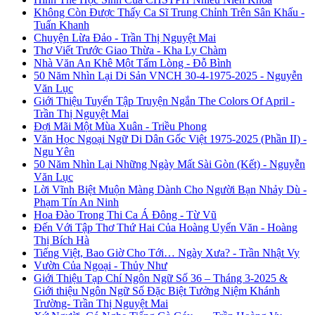
Không Còn Được Thấy Ca Sĩ Trung Chỉnh Trên Sân Khấu -
Tuấn Khanh
Chuyện Lừa Đảo - Trần Thị Nguyệt Mai
Thơ Viết Trước Giao Thừa - Kha Ly Chàm
Nhà Văn An Khê Một Tấm Lòng - Đỗ Bình
50 Năm Nhìn Lại Di Sản VNCH 30-4-1975-2025 - Nguyễn
Văn Lục
Giới Thiệu Tuyển Tập Truyện Ngắn The Colors Of April -
Trần Thị Nguyệt Mai
Đợi Mãi Một Mùa Xuân - Triều Phong
Văn Học Ngoại Ngữ Di Dân Gốc Việt 1975-2025 (Phần II) -
Ngu Yên
50 Năm Nhìn Lại Những Ngày Mất Sài Gòn (Kết) - Nguyễn
Văn Lục
Lời Vĩnh Biệt Muộn Màng Dành Cho Người Bạn Nhảy Dù -
Phạm Tín An Ninh
Hoa Đào Trong Thi Ca Á Đông - Từ Vũ
Đến Với Tập Thơ Thứ Hai Của Hoàng Uyển Văn - Hoàng
Thị Bích Hà
Tiếng Việt, Bao Giờ Cho Tới… Ngày Xưa? - Trần Nhật Vy
Vườn Của Ngoại - Thủy Như
Giới Thiệu Tạp Chí Ngôn Ngữ Số 36 – Tháng 3-2025 &
Giới thiệu Ngôn Ngữ Số Đặc Biệt Tưởng Niệm Khánh
Trường- Trần Thị Nguyệt Mai