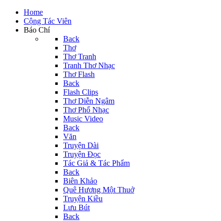
Home
Cộng Tác Viên
Báo Chí
Back
Thơ
Thơ Tranh
Tranh Thơ Nhạc
Thơ Flash
Back
Flash Clips
Thơ Diễn Ngâm
Thơ Phổ Nhạc
Music Video
Back
Văn
Truyện Dài
Truyện Đọc
Tác Giả & Tác Phẩm
Back
Biên Khảo
Quê Hương Một Thuở
Truyện Kiều
Lưu Bút
Back