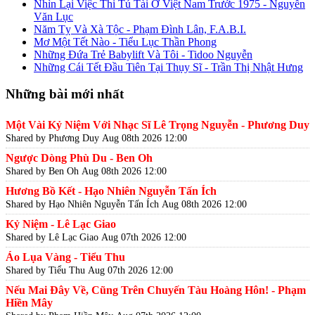
Nhìn Lại Việc Thi Tú Tài Ở Việt Nam Trước 1975 - Nguyễn
Văn Lục
Năm Tỵ Và Xà Tộc - Phạm Đình Lân, F.A.B.I.
Mơ Một Tết Nào - Tiểu Lục Thần Phong
Những Đứa Trẻ Babylift Và Tôi - Tidoo Nguyễn
Những Cái Tết Đầu Tiên Tại Thụy Sĩ - Trần Thị Nhật Hưng
Những bài mới nhất
Một Vài Kỷ Niệm Với Nhạc Sĩ Lê Trọng Nguyễn - Phương Duy
Shared by Phương Duy
Aug 08th 2026 12:00
Ngược Dòng Phù Du - Ben Oh
Shared by Ben Oh
Aug 08th 2026 12:00
Hương Bồ Kết - Hạo Nhiên Nguyễn Tấn Ích
Shared by Hạo Nhiên Nguyễn Tấn Ích
Aug 08th 2026 12:00
Kỷ Niệm - Lê Lạc Giao
Shared by Lê Lạc Giao
Aug 07th 2026 12:00
Áo Lụa Vàng - Tiểu Thu
Shared by Tiểu Thu
Aug 07th 2026 12:00
Nếu Mai Đây Về, Cũng Trên Chuyến Tàu Hoàng Hôn! - Phạm
Hiền Mây