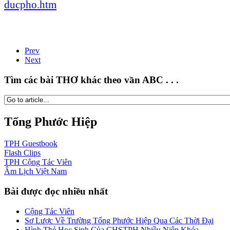
ducpho.htm
Prev
Next
Tìm các bài THƠ khác theo vần ABC . . .
Tống Phước Hiệp
TPH
Guestbook
Flash
Clips
TPH
Cộng Tác Viên
Âm Lịch
Việt Nam
Bài được đọc nhiều nhất
Cộng Tác Viên
Sơ Lược Về Trường Tống Phước Hiệp Qua Các Thời Đại
Hình Thẻ Học Sinh Của CHSTPH Nhiều Niên Khóa