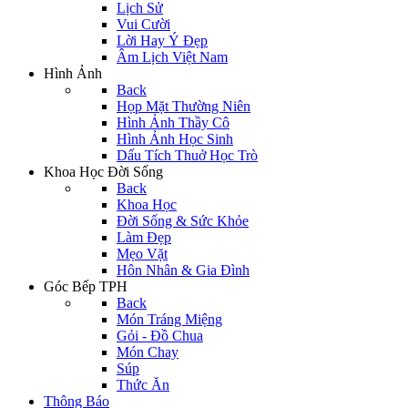
Lịch Sử
Vui Cười
Lời Hay Ý Đẹp
Âm Lịch Việt Nam
Hình Ảnh
Back
Họp Mặt Thường Niên
Hình Ảnh Thầy Cô
Hình Ảnh Học Sinh
Dấu Tích Thuở Học Trò
Khoa Học Đời Sống
Back
Khoa Học
Đời Sống & Sức Khỏe
Làm Đẹp
Mẹo Vặt
Hôn Nhân & Gia Đình
Góc Bếp TPH
Back
Món Tráng Miệng
Gỏi - Đồ Chua
Món Chay
Súp
Thức Ăn
Thông Báo