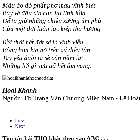
Màu áo đó phất phơ màu vĩnh biệt
Bay về đâu xin còn lại linh hồn
Để ta giữ những chiều sương ám phủ
Của một đời luân lạc kiếp tha hương
Rồi thôi hết đất sẽ là vĩnh viễn
Bông hoa kia nở trên xứ điêu tàn
Tay yếu đuối ta sẽ còn nắm lại
Những lời gì xưa đã hết âm vang.
Hoài Khanh
Nguồn: Fb Trang Văn Chương Miền Nam - Lê Hoàn
Prev
Next
Tìm các bài THƠ khác theo vần ABC . . .