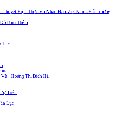
u Thuyết Hiện Thực Và Nhân Đạo Việt Nam - Đỗ Trường
- Đỗ Kim Thêm
n Lục
Di
Phúc
 Vũ - Hoàng Thị Bích Hà
ượt Biển
Văn Lục