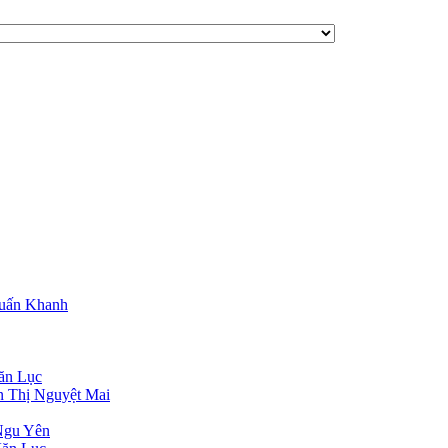
Tuấn Khanh
ăn Lục
n Thị Nguyệt Mai
Ngu Yên