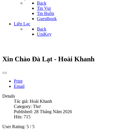
Back
Tin Vui
Tin Buồn
Guestbook
Liên Lạc
Back
UniKey
Xin Chào Đà Lạt - Hoài Khanh
Print
Email
Details
Tác giả:
Hoài Khanh
Category:
Thơ
Published: 28 Tháng Năm 2026
Hits: 715
User Rating:
5
/
5