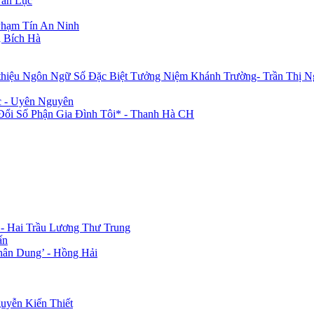
Văn Lục
Phạm Tín An Ninh
 Bích Hà
 thiệu Ngôn Ngữ Số Đặc Biệt Tưởng Niệm Khánh Trường- Trần Thị N
c - Uyên Nguyên
i Số Phận Gia Đình Tôi* - Thanh Hà CH
 - Hai Trầu Lương Thư Trung
ấn
hân Dung’ - Hồng Hải
uyễn Kiến Thiết