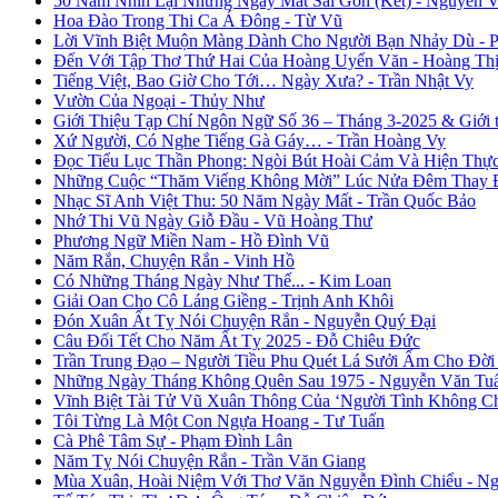
50 Năm Nhìn Lại Những Ngày Mất Sài Gòn (Kết) - Nguyễn 
Hoa Đào Trong Thi Ca Á Đông - Từ Vũ
Lời Vĩnh Biệt Muộn Màng Dành Cho Người Bạn Nhảy Dù - 
Đến Với Tập Thơ Thứ Hai Của Hoàng Uyển Văn - Hoàng Thị
Tiếng Việt, Bao Giờ Cho Tới… Ngày Xưa? - Trần Nhật Vy
Vườn Của Ngoại - Thủy Như
Giới Thiệu Tạp Chí Ngôn Ngữ Số 36 – Tháng 3-2025 & Giới
Xứ Người, Có Nghe Tiếng Gà Gáy… - Trần Hoàng Vy
Đọc Tiểu Lục Thần Phong: Ngòi Bút Hoài Cảm Và Hiện Thự
Những Cuộc “Thăm Viếng Không Mời” Lúc Nửa Đêm Thay Đổ
Nhạc Sĩ Anh Việt Thu: 50 Năm Ngày Mất - Trần Quốc Bảo
Nhớ Thi Vũ Ngày Giỗ Đầu - Vũ Hoàng Thư
Phương Ngữ Miền Nam - Hồ Đình Vũ
Năm Rắn, Chuyện Rắn - Vinh Hồ
Có Những Tháng Ngày Như Thế... - Kim Loan
Giải Oan Cho Cô Láng Giềng - Trịnh Anh Khôi
Đón Xuân Ất Tỵ Nói Chuyện Rắn - Nguyễn Quý Đại
Câu Đối Tết Cho Năm Ất Tỵ 2025 - Đỗ Chiêu Đức
Trần Trung Đạo – Người Tiều Phu Quét Lá Sưởi Ấm Cho Đời
Những Ngày Tháng Không Quên Sau 1975 - Nguyễn Văn Tu
Vĩnh Biệt Tài Tử Vũ Xuân Thông Của ‘Người Tình Không C
Tôi Từng Là Một Con Ngựa Hoang - Tư Tuấn
Cà Phê Tâm Sự - Phạm Đình Lân
Năm Tỵ Nói Chuyện Rắn - Trần Văn Giang
Mùa Xuân, Hoài Niệm Với Thơ Văn Nguyễn Đình Chiểu - Ng