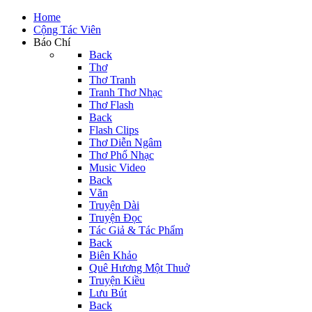
Home
Cộng Tác Viên
Báo Chí
Back
Thơ
Thơ Tranh
Tranh Thơ Nhạc
Thơ Flash
Back
Flash Clips
Thơ Diễn Ngâm
Thơ Phổ Nhạc
Music Video
Back
Văn
Truyện Dài
Truyện Đọc
Tác Giả & Tác Phẩm
Back
Biên Khảo
Quê Hương Một Thuở
Truyện Kiều
Lưu Bút
Back