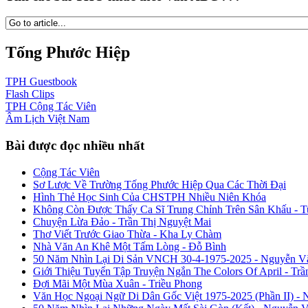
Tống Phước Hiệp
TPH
Guestbook
Flash
Clips
TPH
Cộng Tác Viên
Âm Lịch
Việt Nam
Bài được đọc nhiều nhất
Cộng Tác Viên
Sơ Lược Về Trường Tống Phước Hiệp Qua Các Thời Đại
Hình Thẻ Học Sinh Của CHSTPH Nhiều Niên Khóa
Không Còn Được Thấy Ca Sĩ Trung Chỉnh Trên Sân Khấu - 
Chuyện Lừa Đảo - Trần Thị Nguyệt Mai
Thơ Viết Trước Giao Thừa - Kha Ly Chàm
Nhà Văn An Khê Một Tấm Lòng - Đỗ Bình
50 Năm Nhìn Lại Di Sản VNCH 30-4-1975-2025 - Nguyễn V
Giới Thiệu Tuyển Tập Truyện Ngắn The Colors Of April - Trầ
Đợi Mãi Một Mùa Xuân - Triều Phong
Văn Học Ngoại Ngữ Di Dân Gốc Việt 1975-2025 (Phần II) - 