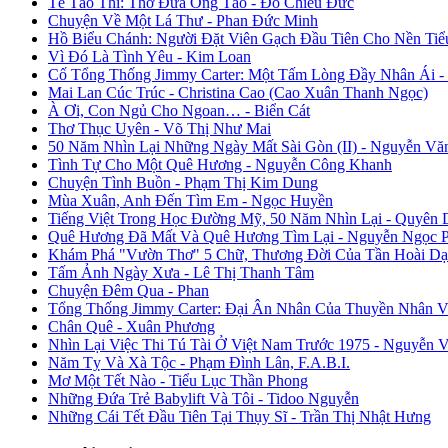
Tế Táo Thi: Thơ Đưa Ông Táo - Đỗ Chiêu Đức
Chuyện Về Một Lá Thư - Phan Đức Minh
Hồ Biểu Chánh: Người Đặt Viên Gạch Đầu Tiên Cho Nền Tiể
Vì Đó Là Tình Yêu - Kim Loan
Cố Tổng Thống Jimmy Carter: Một Tấm Lòng Đầy Nhân Ái 
Mai Lan Cúc Trúc - Christina Cao (Cao Xuân Thanh Ngọc)
À Ơi, Con Ngủ Cho Ngoan… - Biển Cát
Thơ Thục Uyên - Võ Thị Như Mai
50 Năm Nhìn Lại Những Ngày Mất Sài Gòn (II) - Nguyễn Vă
Tình Tự Cho Một Quê Hương - Nguyễn Công Khanh
Chuyện Tình Buồn - Phạm Thị Kim Dung
Mùa Xuân, Anh Đến Tìm Em - Ngọc Huyền
Tiếng Việt Trong Học Đường Mỹ, 50 Năm Nhìn Lại - Quyên 
Quê Hương Đã Mất Và Quê Hương Tìm Lại - Nguyễn Ngọc 
Khám Phá "Vườn Thơ" 5 Chữ, Thương Đời Của Tần Hoài Dạ
Tấm Ảnh Ngày Xưa - Lê Thị Thanh Tâm
Chuyện Đêm Qua - Phan
Tổng Thống Jimmy Carter: Đại Ân Nhân Của Thuyền Nhân V
Chân Quê - Xuân Phương
Nhìn Lại Việc Thi Tú Tài Ở Việt Nam Trước 1975 - Nguyễn 
Năm Tỵ Và Xà Tộc - Phạm Đình Lân, F.A.B.I.
Mơ Một Tết Nào - Tiểu Lục Thần Phong
Những Đứa Trẻ Babylift Và Tôi - Tidoo Nguyễn
Những Cái Tết Đầu Tiên Tại Thụy Sĩ - Trần Thị Nhật Hưng