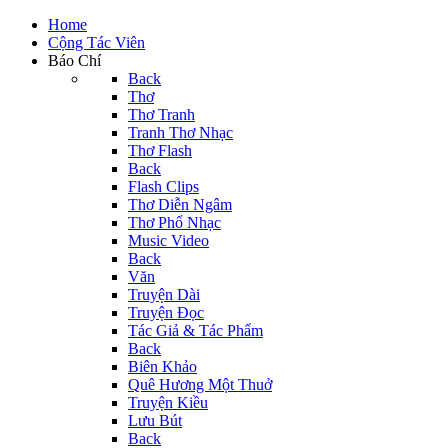
Home
Cộng Tác Viên
Báo Chí
Back
Thơ
Thơ Tranh
Tranh Thơ Nhạc
Thơ Flash
Back
Flash Clips
Thơ Diễn Ngâm
Thơ Phổ Nhạc
Music Video
Back
Văn
Truyện Dài
Truyện Đọc
Tác Giả & Tác Phẩm
Back
Biên Khảo
Quê Hương Một Thuở
Truyện Kiều
Lưu Bút
Back