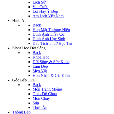
Lịch Sử
Vui Cười
Lời Hay Ý Đẹp
Âm Lịch Việt Nam
Hình Ảnh
Back
Họp Mặt Thường Niên
Hình Ảnh Thầy Cô
Hình Ảnh Học Sinh
Dấu Tích Thuở Học Trò
Khoa Học Đời Sống
Back
Khoa Học
Đời Sống & Sức Khỏe
Làm Đẹp
Mẹo Vặt
Hôn Nhân & Gia Đình
Góc Bếp TPH
Back
Món Tráng Miệng
Gỏi - Đồ Chua
Món Chay
Súp
Thức Ăn
Thông Báo