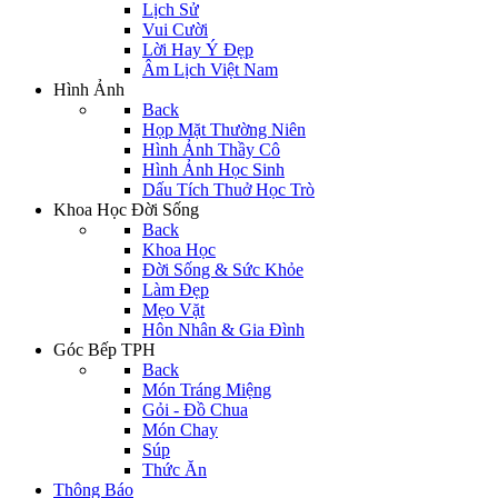
Lịch Sử
Vui Cười
Lời Hay Ý Đẹp
Âm Lịch Việt Nam
Hình Ảnh
Back
Họp Mặt Thường Niên
Hình Ảnh Thầy Cô
Hình Ảnh Học Sinh
Dấu Tích Thuở Học Trò
Khoa Học Đời Sống
Back
Khoa Học
Đời Sống & Sức Khỏe
Làm Đẹp
Mẹo Vặt
Hôn Nhân & Gia Đình
Góc Bếp TPH
Back
Món Tráng Miệng
Gỏi - Đồ Chua
Món Chay
Súp
Thức Ăn
Thông Báo