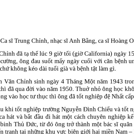
: Ca sĩ Trung Chỉnh, nhạc sĩ Anh Bằng, ca sĩ Hoàng 
g Chỉnh đã tạ thế lúc 9 giờ tối (giờ California) ngà
ên cường, ông đau suốt mấy ngày cuối với căn bệnh
 chứ không kéo dài tuổi già và bệnh tật làm gì.
uỳnh Văn Chỉnh sinh ngày 4 Tháng Một năm 1943 tro
thì đã qua đời vào năm 1950. Thuở nhỏ ông học khô
g vào học tư thục thì ông đã tốt nghiệp đệ Nhất cấp 
u khi tốt nghiệp trường Nguyễn Đình Chiểu và tốt n
 ca hát và bắt đầu đi hát một cách chuyên nghiệp 
ộ binh Thủ Ðức, từ đó ông trở thành một bác sĩ quâ
n tranh tại những khu vực biên giới hai miền Nam –