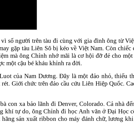
ì số người trên tàu đi cùng với gia đình ông từ Việ
may gặp tàu Liên Sô bị kéo về Việt Nam. Còn chiếc ch
iệm mà ông Chỉnh nhớ mãi là cơ hội đỡ đẻ cho một
ợc một cậu bé kháu khỉnh ra đời.
uot của Nam Dương. Đây là một đảo nhỏ, thiếu thố
t rét. Giới chức trên đảo cầu cứu Liên Hiệp Quốc. 
ời bà con xa bảo lãnh đi Denver, Colorado. Cả nh
g khí tự do, ông Chỉnh đi học Anh văn ở Đại Học cộ
 hãng sản xuất ribbon cho máy đánh chữ, lương kh