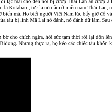
 lạc mãi cho đến nỗi bị cướp Thái Lan ăn cướp 2 lầ
ọi là Kotabaru, tức là nó nằm ở miền nam Thái Lan, 
 biển mà. Họ biết người Việt Nam lúc bấy giờ đổ vào
của tàu bị lính Mã Lai nó đánh, nó đánh dữ lắm. Sau 
ờ cho chích ngừa, hồi sức tạm thời rồi lại dồn lên c
u Bidong. Nhưng thực ra, họ kéo các chiếc tàu khốn 