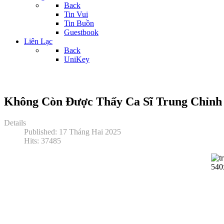
Back
Tin Vui
Tin Buồn
Guestbook
Liên Lạc
Back
UniKey
Không Còn Được Thấy Ca Sĩ Trung Chỉnh
Details
Published: 17 Tháng Hai 2025
Hits: 37485