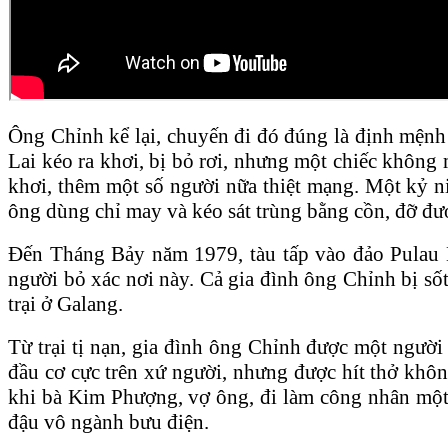
Ông Chỉnh kể lại, chuyến đi đó đúng là định mệnh v
Lai kéo ra khơi, bị bỏ rơi, nhưng một chiếc không 
khơi, thêm một số người nữa thiệt mạng. Một kỷ n
ông dùng chỉ may và kéo sát trùng bằng cồn, đỡ đư
Đến Tháng Bảy năm 1979, tàu tấp vào đảo Pulau L
người bỏ xác nơi này. Cả gia đình ông Chỉnh bị số
trại ở Galang.
Từ trại tị nạn, gia đình ông Chỉnh được một ngư
đầu cơ cực trên xứ người, nhưng được hít thở khôn
khi bà Kim Phượng, vợ ông, đi làm công nhân một
đậu vô ngành bưu điện.