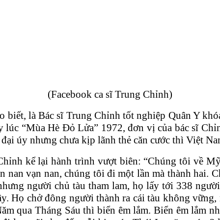
(Facebook ca sĩ Trung Chỉnh)
biết, là Bác sĩ Trung Chỉnh tốt nghiệp Quân Y khóa
y lúc “Mùa Hè Đỏ Lửa” 1972, đơn vị của bác sĩ Chỉn
đại úy nhưng chưa kịp lãnh thẻ căn cước thì Việt N
hỉnh kể lại hành trình vượt biên: “Chúng tôi về Mỹ
n nan vạn nan, chúng tôi đi một lần mà thành hai. 
 nhưng người chủ tàu tham lam, họ lấy tới 338 ngườ
 cây. Họ chở đông người thành ra cái tàu không vữn
 Năm qua Tháng Sáu thì biển êm lắm. Biển êm lắm n