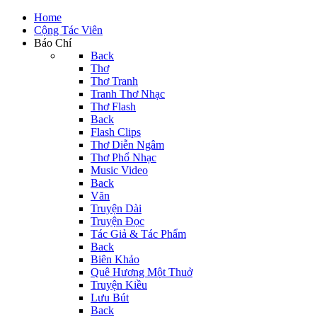
Home
Cộng Tác Viên
Báo Chí
Back
Thơ
Thơ Tranh
Tranh Thơ Nhạc
Thơ Flash
Back
Flash Clips
Thơ Diễn Ngâm
Thơ Phổ Nhạc
Music Video
Back
Văn
Truyện Dài
Truyện Đọc
Tác Giả & Tác Phẩm
Back
Biên Khảo
Quê Hương Một Thuở
Truyện Kiều
Lưu Bút
Back