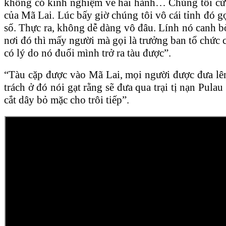
không có kinh nghiệm về hải hành… Chúng tôi cứ đi
của Mã Lai. Lúc bấy giờ chúng tôi vô cái tỉnh đó g
số. Thực ra, không dễ dàng vô đâu. Lính nó canh bờ
nơi đó thì mấy người mà gọi là trưởng ban tổ chức 
có lý do nó đuổi mình trở ra tàu được”.
“Tàu cặp được vào Mã Lai, mọi người được đưa lên b
trách ở đó nói gạt rằng sẽ đưa qua trại tị nạn Pula
cắt dây bỏ mặc cho trôi tiếp”.