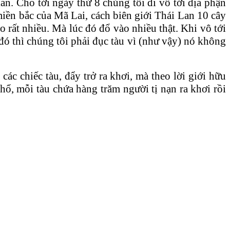
n. Cho tới ngày thứ 8 chúng tôi đi vô tới địa phận
miền bắc của Mã Lai, cách biên giới Thái Lan 10 cây
 rất nhiều. Mà lúc đó đổ vào nhiều thật. Khi vô tới
đó thì chúng tôi phải đục tàu vì (như vậy) nó không
ác chiếc tàu, đẩy trở ra khơi, mà theo lời giới hữu
khổ, mỗi tàu chứa hàng trăm người tị nạn ra khơi rồi