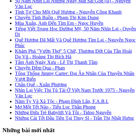
50 Năm Nhìn Lại Những Ngày Mất Sài Gòn (II) - Nguyễn
Văn Lục
Tình Tự Cho Một Quê Hương - Nguyễn Công Khanh
Chuyện Tình Buồn - Phạm Thị Kim Dung
Mùa Xuân, Anh Đến Tìm Em - Ngọc Huyền
Tiếng Việt Trong Học Đường Mỹ, 50 Năm Nhìn Lại - Quyên
Di
Quê Hương Đã Mất Và Quê Hương Tìm Lại - Nguyễn Ngọc
Phúc
Khám Phá "Vườn Thơ" 5 Chữ, Thương Đời Của Tần Hoài
Dạ Vũ - Hoàng Thị Bích Hà
Tấm Ảnh Ngày Xưa - Lê Thị Thanh Tâm
Chuyện Đêm Qua - Phan
Tổng Thống Jimmy Carter: Đại Ân Nhân Của Thuyền Nhân
Vượt Biển
Chân Quê - Xuân Phương
Nhìn Lại Việc Thi Tú Tài Ở Việt Nam Trước 1975 - Nguyễn
Văn Lục
Năm Tỵ Và Xà Tộc - Phạm Đình Lân, F.A.B.I.
Mơ Một Tết Nào - Tiểu Lục Thần Phong
Những Đứa Trẻ Babylift Và Tôi - Tidoo Nguyễn
Những Cái Tết Đầu Tiên Tại Thụy Sĩ - Trần Thị Nhật Hưng
Những bài mới nhất