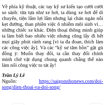
Về phía kỹ thuật, các tay kỹ sư kiến tạo cười cười
so sánh: từa tựa như xe hơi, ta dùng xe hơi để di
chuyển, tiện lắm lợi lắm nhưng lại chán ngán nỗi
kẹt đường, than phiền việc ô nhiễm môi sinh vì…
những chiếc xe khác. Điện thoại thông minh giúp
ta làm biết bao nhiêu việc nhưng cũng lấy đi hết
mọi giây phút rảnh rang [vì ta đa đoan, thích làm
các công việc ấy]. Và các “kỹ sư tâm hồn” gật gù
đồng ý: Muốn thay đổi, ta cần thay đổi chính
mình chứ vật dụng chung quanh chẳng thể nào
làm nổi công việc to tát ấy!
Trần Lý Lê
Nguồn:
https://saigonnhonews.com/doi-
song/dien-thoai-va-doi-song/