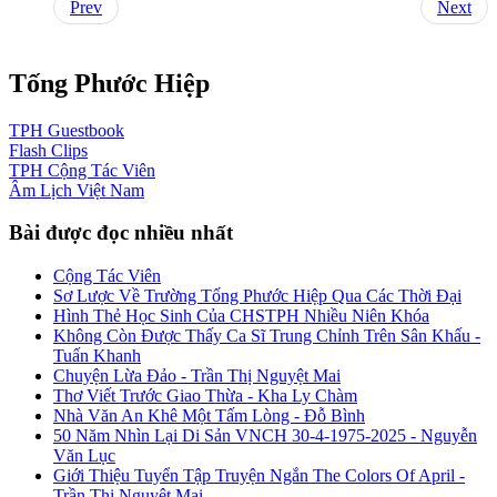
Prev
Next
Tống Phước Hiệp
TPH
Guestbook
Flash
Clips
TPH
Cộng Tác Viên
Âm Lịch
Việt Nam
Bài được đọc nhiều nhất
Cộng Tác Viên
Sơ Lược Về Trường Tống Phước Hiệp Qua Các Thời Đại
Hình Thẻ Học Sinh Của CHSTPH Nhiều Niên Khóa
Không Còn Được Thấy Ca Sĩ Trung Chỉnh Trên Sân Khấu -
Tuấn Khanh
Chuyện Lừa Đảo - Trần Thị Nguyệt Mai
Thơ Viết Trước Giao Thừa - Kha Ly Chàm
Nhà Văn An Khê Một Tấm Lòng - Đỗ Bình
50 Năm Nhìn Lại Di Sản VNCH 30-4-1975-2025 - Nguyễn
Văn Lục
Giới Thiệu Tuyển Tập Truyện Ngắn The Colors Of April -
Trần Thị Nguyệt Mai