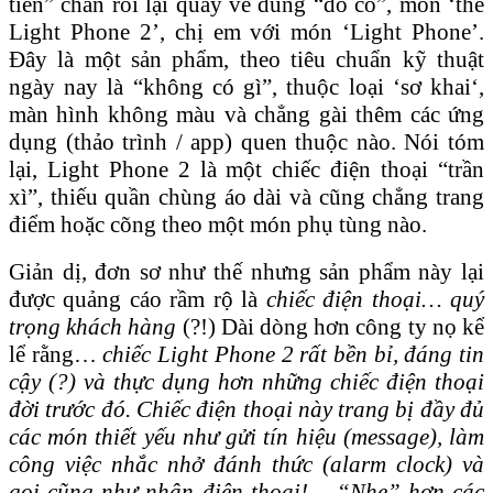
tiến” chán rồi lại quay về dùng “đồ cổ”, món ‘the
Light Phone 2’, chị em với món ‘Light Phone’.
Đây là một sản phẩm, theo tiêu chuẩn kỹ thuật
ngày nay là “không có gì”, thuộc loại ‘sơ khai‘,
màn hình không màu và chẳng gài thêm các ứng
dụng (thảo trình / app) quen thuộc nào. Nói tóm
lại, Light Phone 2 là một chiếc điện thoại “trần
xì”, thiếu quần chùng áo dài và cũng chẳng trang
điểm hoặc cõng theo một món phụ tùng nào.
Giản dị, đơn sơ như thế nhưng sản phẩm này lại
được quảng cáo rầm rộ là
chiếc điện thoại… quý
trọng khách hàng
(?!) Dài dòng hơn công ty nọ kể
lể rằng…
chiếc Light Phone 2 rất bền bỉ, đáng tin
cậy (?) và thực dụng hơn những chiếc điện thoại
đời trước đó. Chiếc điện thoại này trang bị đầy đủ
các món thiết yếu như gửi tín hiệu (message), làm
công việc nhắc nhở đánh thức (alarm clock) và
gọi cũng như nhận điện thoại! …“Nhẹ” hơn các