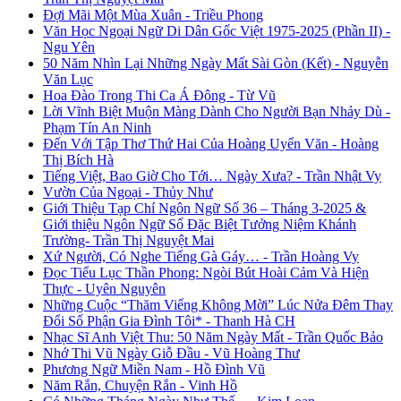
Đợi Mãi Một Mùa Xuân - Triều Phong
Văn Học Ngoại Ngữ Di Dân Gốc Việt 1975-2025 (Phần II) -
Ngu Yên
50 Năm Nhìn Lại Những Ngày Mất Sài Gòn (Kết) - Nguyễn
Văn Lục
Hoa Đào Trong Thi Ca Á Đông - Từ Vũ
Lời Vĩnh Biệt Muộn Màng Dành Cho Người Bạn Nhảy Dù -
Phạm Tín An Ninh
Đến Với Tập Thơ Thứ Hai Của Hoàng Uyển Văn - Hoàng
Thị Bích Hà
Tiếng Việt, Bao Giờ Cho Tới… Ngày Xưa? - Trần Nhật Vy
Vườn Của Ngoại - Thủy Như
Giới Thiệu Tạp Chí Ngôn Ngữ Số 36 – Tháng 3-2025 &
Giới thiệu Ngôn Ngữ Số Đặc Biệt Tưởng Niệm Khánh
Trường- Trần Thị Nguyệt Mai
Xứ Người, Có Nghe Tiếng Gà Gáy… - Trần Hoàng Vy
Đọc Tiểu Lục Thần Phong: Ngòi Bút Hoài Cảm Và Hiện
Thực - Uyên Nguyên
Những Cuộc “Thăm Viếng Không Mời” Lúc Nửa Đêm Thay
Đổi Số Phận Gia Đình Tôi* - Thanh Hà CH
Nhạc Sĩ Anh Việt Thu: 50 Năm Ngày Mất - Trần Quốc Bảo
Nhớ Thi Vũ Ngày Giỗ Đầu - Vũ Hoàng Thư
Phương Ngữ Miền Nam - Hồ Đình Vũ
Năm Rắn, Chuyện Rắn - Vinh Hồ