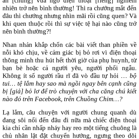
ăn [chung] vừa ngó điện thoại [riêng] nghiễm
nhiên trở nên bình thường! Thì ra chướng mắt đến
đâu thì chướng nhưng nhìn mãi rồi cũng quen? Và
khi quen thuộc rồi thì sự việc tệ hại nào cũng trở
nên bình thường?!
Nhan nhản khắp chốn các bài viết than phiền về
nỗi khó chịu, về cảm giác bị bỏ rơi vì điện thoại
thông minh thu hút hết thời giờ của phụ huynh, từ
bạn bè hoặc cả người yêu, người phối ngẫu.
Không ít số người rầu rĩ đã vò đầu tự hỏi …
bộ
tui… tệ lắm hay sao mà ngồi ngay bên cạnh cũng
bị [giả] bỏ lơ để trò chuyện với cha căng chú kiết
nào đó trên Facebook, trên Chuồng Chim…?
Lạ lắm, câu chuyện với người chung quanh dù
đang sôi nổi đến đâu đi nữa mà chiếc điện thoại
kia chỉ cần nhấp nháy hay reo một tiếng chuông là
chủ nhân lật đật chuyển hướng, ngưng theo dõi