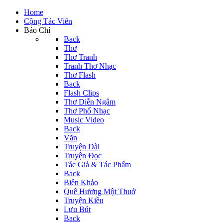
Home
Cộng Tác Viên
Báo Chí
Back
Thơ
Thơ Tranh
Tranh Thơ Nhạc
Thơ Flash
Back
Flash Clips
Thơ Diễn Ngâm
Thơ Phổ Nhạc
Music Video
Back
Văn
Truyện Dài
Truyện Đọc
Tác Giả & Tác Phẩm
Back
Biên Khảo
Quê Hương Một Thuở
Truyện Kiều
Lưu Bút
Back