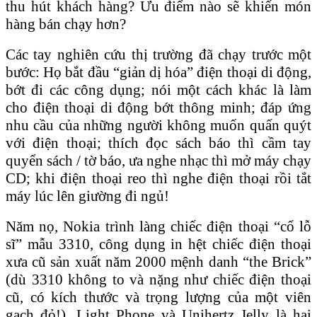
thu hút khách hàng? Ưu điểm nào sẽ khiến món
hàng bán chạy hơn?
Các tay nghiên cứu thị trường đã chạy trước một
bước: Họ bắt đầu “giản dị hóa” điện thoại di động,
bớt đi các công dụng; nói một cách khác là làm
cho điện thoại di động bớt thông minh; đáp ứng
nhu cầu của những người không muốn quấn quýt
với điện thoại; thích đọc sách báo thì cầm tay
quyển sách / tờ báo, ưa nghe nhạc thì mở máy chạy
CD; khi điện thoại reo thì nghe điện thoại rồi tắt
máy lúc lên giường đi ngủ!
Năm nọ, Nokia trình làng chiếc điện thoại “cổ lỗ
sĩ” mẫu 3310, công dụng in hệt chiếc điện thoại
xưa cũ sản xuất năm 2000 mệnh danh “the Brick”
(dù 3310 không to và nặng như chiếc điện thoại
cũ, có kích thước và trọng lượng của một viên
gạch đỏ!). Light Phone và Unihertz Jelly là hai