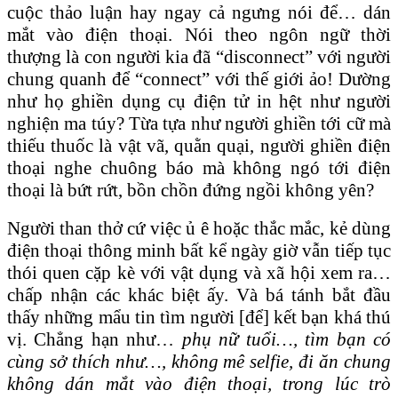
cuộc thảo luận hay ngay cả ngưng nói để… dán
mắt vào điện thoại. Nói theo ngôn ngữ thời
thượng là con người kia đã “disconnect” với người
chung quanh để “connect” với thế giới ảo! Dường
như họ ghiền dụng cụ điện tử in hệt như người
nghiện ma túy? Từa tựa như người ghiền tới cữ mà
thiếu thuốc là vật vã, quằn quại, người ghiền điện
thoại nghe chuông báo mà không ngó tới điện
thoại là bứt rứt, bồn chồn đứng ngồi không yên?
Người than thở cứ việc ủ ê hoặc thắc mắc, kẻ dùng
điện thoại thông minh bất kể ngày giờ vẫn tiếp tục
thói quen cặp kè với vật dụng và xã hội xem ra…
chấp nhận các khác biệt ấy. Và bá tánh bắt đầu
thấy những mẩu tin tìm người [để] kết bạn khá thú
vị. Chẳng hạn như…
phụ nữ tuổi…, tìm bạn có
cùng sở thích như…, không mê selfie, đi ăn chung
không dán mắt vào điện thoại, trong lúc trò