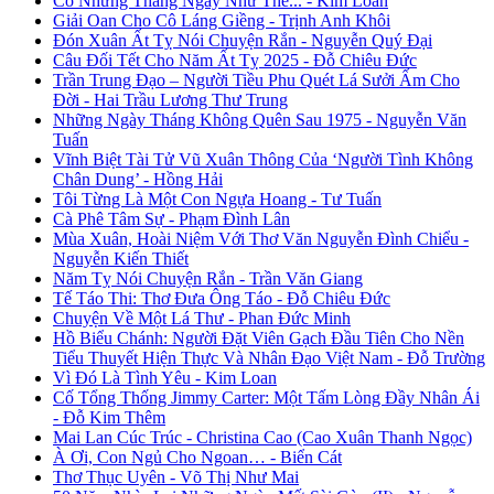
Có Những Tháng Ngày Như Thế... - Kim Loan
Giải Oan Cho Cô Láng Giềng - Trịnh Anh Khôi
Đón Xuân Ất Tỵ Nói Chuyện Rắn - Nguyễn Quý Đại
Câu Đối Tết Cho Năm Ất Tỵ 2025 - Đỗ Chiêu Đức
Trần Trung Đạo – Người Tiều Phu Quét Lá Sưởi Ấm Cho
Đời - Hai Trầu Lương Thư Trung
Những Ngày Tháng Không Quên Sau 1975 - Nguyễn Văn
Tuấn
Vĩnh Biệt Tài Tử Vũ Xuân Thông Của ‘Người Tình Không
Chân Dung’ - Hồng Hải
Tôi Từng Là Một Con Ngựa Hoang - Tư Tuấn
Cà Phê Tâm Sự - Phạm Đình Lân
Mùa Xuân, Hoài Niệm Với Thơ Văn Nguyễn Đình Chiểu -
Nguyễn Kiến Thiết
Năm Tỵ Nói Chuyện Rắn - Trần Văn Giang
Tế Táo Thi: Thơ Đưa Ông Táo - Đỗ Chiêu Đức
Chuyện Về Một Lá Thư - Phan Đức Minh
Hồ Biểu Chánh: Người Đặt Viên Gạch Đầu Tiên Cho Nền
Tiểu Thuyết Hiện Thực Và Nhân Đạo Việt Nam - Đỗ Trường
Vì Đó Là Tình Yêu - Kim Loan
Cố Tổng Thống Jimmy Carter: Một Tấm Lòng Đầy Nhân Ái
- Đỗ Kim Thêm
Mai Lan Cúc Trúc - Christina Cao (Cao Xuân Thanh Ngọc)
À Ơi, Con Ngủ Cho Ngoan… - Biển Cát
Thơ Thục Uyên - Võ Thị Như Mai