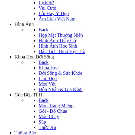
Lịch Sử
Vui Cười
Lời Hay Ý Đẹp
Âm Lịch Việt Nam
Hình Ảnh
Back
Họp Mặt Thường Niên
Hình Ảnh Thầy Cô
Hình Ảnh Học Sinh
Dấu Tích Thuở Học Trò
Khoa Học Đời Sống
Back
Khoa Học
Đời Sống & Sức Khỏe
Làm Đẹp
Mẹo Vặt
Hôn Nhân & Gia Đình
Góc Bếp TPH
Back
Món Tráng Miệng
Gỏi - Đồ Chua
Món Chay
Súp
Thức Ăn
Thông Báo