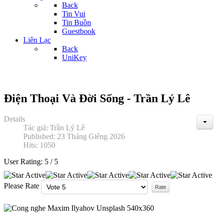
Back
Tin Vui
Tin Buồn
Guestbook
Liên Lạc
Back
UniKey
Điện Thoại Và Đời Sống - Trần Lý Lê
Details
Tác giả:
Trần Lý Lê
Published: 23 Tháng Giêng 2026
Hits: 1050
User Rating:
5
/
5
Please Rate