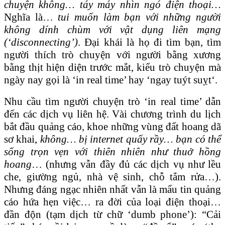
chuyện không… táy máy nhìn ngó điện thoại…
Nghĩa là…
tui muốn làm bạn với những người
không dính chùm với vật dụng liên mạng
(‘disconnecting’)
. Đại khái là họ đi tìm bạn, tìm
người thích trò chuyện với người bằng xương
bằng thịt hiện diện trước mắt, kiểu trò chuyện mà
ngày nay gọi là ‘in real time’ hay ‘ngay tuýt suỵt‘.
Nhu cầu tìm người chuyện trò ‘in real time’ dẫn
đến các dịch vụ liên hệ. Vài chương trình du lịch
bắt đầu quảng cáo, khoe những vùng đất hoang dã
sơ khai,
không… bị internet quấy rầy… bạn có thể
sống trọn vẹn với thiên nhiên như thuở hồng
hoang
… (nhưng vẫn đầy đủ các dịch vụ như lều
che, giường ngủ, nhà vệ sinh, chỗ tắm rửa…).
Nhưng đáng ngạc nhiên nhất vẫn là mẩu tin quảng
cáo hứa hẹn việc… ra đời của loại điện thoại…
đần độn (tạm dịch từ chữ ‘dumb phone’): “Cải